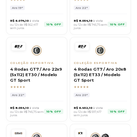
Aro
19"
Aro
22"
R$
6.074,10
à vista
R$
8.054,10
à vista
10% OFF
10% OFF
ou 12x de R$
562,417
ou 12x de R$
745,75
sem
sem juros
juros
COLEÇÃO ESPORTIVA
COLEÇÃO ESPORTIVA
4 Rodas GT7 / Aro 22x9
4 Rodas GT7 / Aro 20x8
(5x112) ET30 / Modelo
(5x112) ET33 / Modelo
GT Sport
GT Sport
★★★★★
★★★★★
Aro
22"
Aro
20"
R$
8.054,10
à vista
R$
6.452,10
à vista
10% OFF
10% OFF
ou 12x de R$
745,75
sem
ou 12x de R$
597,417
juros
sem juros