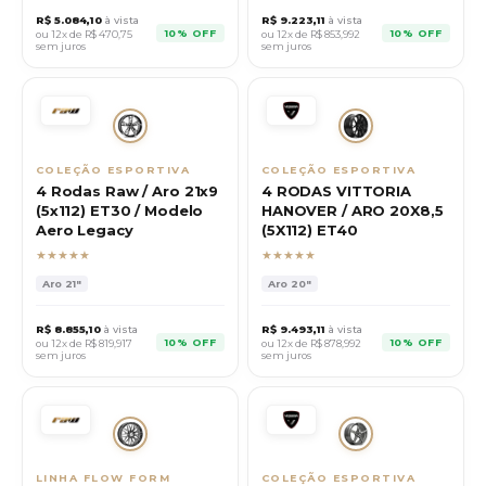
R$
5.084,10
à vista
R$
9.223,11
à vista
10% OFF
10% OFF
ou 12x de R$
470,75
ou 12x de R$
853,992
sem juros
sem juros
COLEÇÃO ESPORTIVA
COLEÇÃO ESPORTIVA
4 Rodas Raw / Aro 21x9
4 RODAS VITTORIA
(5x112) ET30 / Modelo
HANOVER / ARO 20X8,5
Aero Legacy
(5X112) ET40
★★★★★
★★★★★
Aro
21"
Aro
20"
R$
8.855,10
à vista
R$
9.493,11
à vista
10% OFF
10% OFF
ou 12x de R$
819,917
ou 12x de R$
878,992
sem juros
sem juros
LINHA FLOW FORM
COLEÇÃO ESPORTIVA