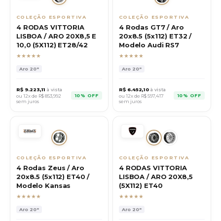
COLEÇÃO ESPORTIVA
COLEÇÃO ESPORTIVA
4 RODAS VITTORIA
4 Rodas GT7 / Aro
LISBOA / ARO 20X8,5 E
20x8.5 (5x112) ET32 /
10,0 (5X112) ET28/42
Modelo Audi RS7
★★★★★
★★★★★
Aro
20"
Aro
20"
R$
9.223,11
à vista
R$
6.452,10
à vista
10% OFF
10% OFF
ou 12x de R$
853,992
ou 12x de R$
597,417
sem juros
sem juros
COLEÇÃO ESPORTIVA
COLEÇÃO ESPORTIVA
4 Rodas Zeus / Aro
4 RODAS VITTORIA
20x8.5 (5x112) ET40 /
LISBOA / ARO 20X8,5
Modelo Kansas
(5X112) ET40
★★★★★
★★★★★
Aro
20"
Aro
20"