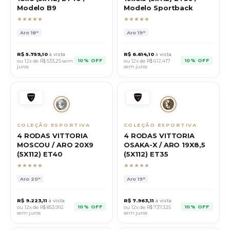
Modelo B9
Modelo Sportback
★★★★★
★★★★★
Aro
18"
Aro
19"
R$
5.759,10
à vista
R$
6.614,10
à vista
10% OFF
10% OFF
ou 12x de R$
533,25
sem
ou 12x de R$
612,417
juros
sem juros
COLEÇÃO ESPORTIVA
COLEÇÃO ESPORTIVA
4 RODAS VITTORIA
4 RODAS VITTORIA
MOSCOU / ARO 20X9
OSAKA-X / ARO 19X8,5
(5X112) ET40
(5X112) ET35
★★★★★
★★★★★
Aro
20"
Aro
19"
R$
9.223,11
à vista
R$
7.963,11
à vista
10% OFF
10% OFF
ou 12x de R$
853,992
ou 12x de R$
737,325
sem juros
sem juros