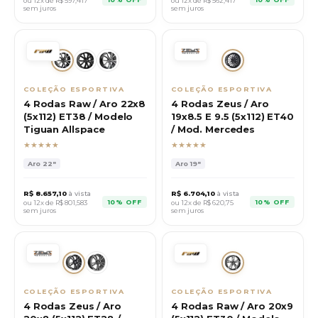
ou 12x de R$
597,417
ou 12x de R$
562,417
sem juros
sem juros
COLEÇÃO ESPORTIVA
COLEÇÃO ESPORTIVA
4 Rodas Raw / Aro 22x8
4 Rodas Zeus / Aro
(5x112) ET38 / Modelo
19x8.5 E 9.5 (5x112) ET40
Tiguan Allspace
/ Mod. Mercedes
★★★★★
★★★★★
Aro
22"
Aro
19"
R$
8.657,10
à vista
R$
6.704,10
à vista
10% OFF
10% OFF
ou 12x de R$
801,583
ou 12x de R$
620,75
sem juros
sem juros
COLEÇÃO ESPORTIVA
COLEÇÃO ESPORTIVA
4 Rodas Zeus / Aro
4 Rodas Raw / Aro 20x9