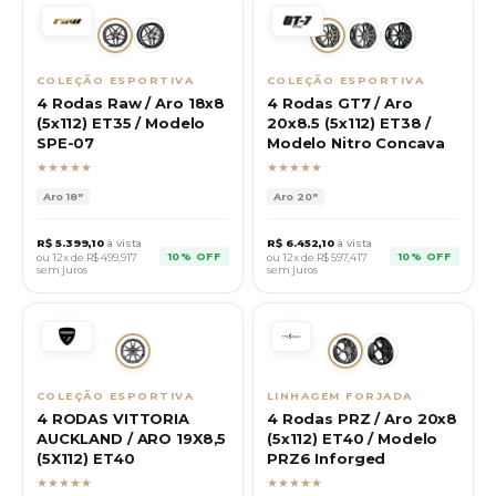
COLEÇÃO ESPORTIVA
COLEÇÃO ESPORTIVA
4 Rodas Raw / Aro 18x8
4 Rodas GT7 / Aro
(5x112) ET35 / Modelo
20x8.5 (5x112) ET38 /
SPE-07
Modelo Nitro Concava
★★★★★
★★★★★
Aro
18"
Aro
20"
R$
5.399,10
à vista
R$
6.452,10
à vista
10% OFF
10% OFF
ou 12x de R$
499,917
ou 12x de R$
597,417
sem juros
sem juros
COLEÇÃO ESPORTIVA
LINHAGEM FORJADA
4 RODAS VITTORIA
4 Rodas PRZ / Aro 20x8
AUCKLAND / ARO 19X8,5
(5x112) ET40 / Modelo
(5X112) ET40
PRZ6 Inforged
★★★★★
★★★★★