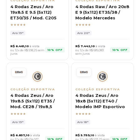
COLEÇÃO ESPORTIVA
COLEÇÃO ESPORTIVA
4 Rodas Zeus / Aro
4 Rodas Raw / Aro 20x8
19x8.5 E 9.5 (5x112)
E 9 (5x112) ET35/38 /
ET30/35 / Mod. C205
Modelo Mercedes
★★★★★
★★★★★
Aro
19"
Aro
20"
R$
6.461,10
à vista
R$
7.442,10
à vista
10% OFF
10% OFF
ou 12x de R$
598,25
sem
ou 12x de R$
689,083
juros
sem juros
COLEÇÃO ESPORTIVA
COLEÇÃO ESPORTIVA
4 Rodas Zeus / Aro
4 Rodas Zeus / Aro
19x8.5 (5x112) ET35 /
18x8 (5x112) ET40 /
Mod. CE28 / 19x8,5
Modelo IMP Esportivo
★★★★★
★★★★★
Aro
19"
Aro
18"
R$
6.857,10
à vista
R$
5.759,10
à vista
10% OFF
10% OFF
ou 12x de R$
634,917
ou 12x de R$
533,25
sem