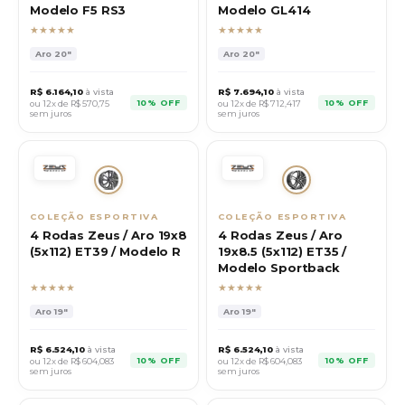
Modelo F5 RS3
Modelo GL414
★★★★★
★★★★★
Aro
20"
Aro
20"
R$
6.164,10
à vista
R$
7.694,10
à vista
10% OFF
10% OFF
ou 12x de R$
570,75
ou 12x de R$
712,417
sem juros
sem juros
COLEÇÃO ESPORTIVA
COLEÇÃO ESPORTIVA
4 Rodas Zeus / Aro 19x8
4 Rodas Zeus / Aro
(5x112) ET39 / Modelo R
19x8.5 (5x112) ET35 /
Modelo Sportback
★★★★★
★★★★★
Aro
19"
Aro
19"
R$
6.524,10
à vista
R$
6.524,10
à vista
10% OFF
10% OFF
ou 12x de R$
604,083
ou 12x de R$
604,083
sem juros
sem juros