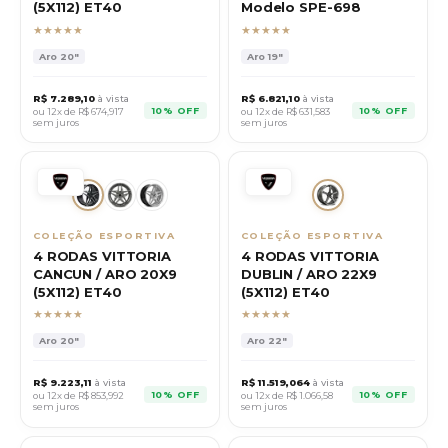
(5X112) ET40
Modelo SPE-698
★★★★★
★★★★★
Aro
20"
Aro
19"
R$
7.289,10
à vista
R$
6.821,10
à vista
10% OFF
10% OFF
ou 12x de R$
674,917
ou 12x de R$
631,583
sem juros
sem juros
COLEÇÃO ESPORTIVA
COLEÇÃO ESPORTIVA
4 RODAS VITTORIA
4 RODAS VITTORIA
CANCUN / ARO 20X9
DUBLIN / ARO 22X9
(5X112) ET40
(5X112) ET40
★★★★★
★★★★★
Aro
20"
Aro
22"
R$
9.223,11
à vista
R$
11.519,064
à vista
10% OFF
10% OFF
ou 12x de R$
853,992
ou 12x de R$
1.066,58
sem juros
sem juros