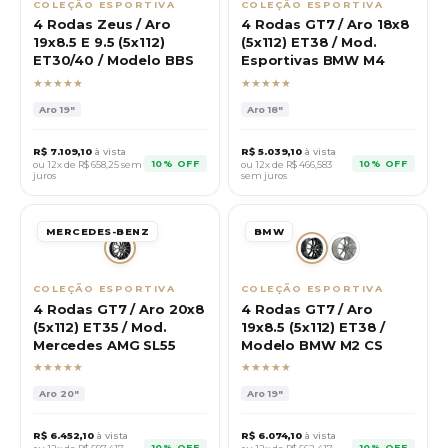
COLEÇÃO ESPORTIVA
COLEÇÃO ESPORTIVA
4 Rodas Zeus / Aro
4 Rodas GT7 / Aro 18x8
19x8.5 E 9.5 (5x112)
(5x112) ET38 / Mod.
ET30/40 / Modelo BBS
Esportivas BMW M4
★★★★★
★★★★★
Aro
19"
Aro
18"
R$
7.109,10
à vista
R$
5.039,10
à vista
10% OFF
10% OFF
ou 12x de R$
658,25
sem
ou 12x de R$
466,583
juros
sem juros
MERCEDES-BENZ
BMW
COLEÇÃO ESPORTIVA
COLEÇÃO ESPORTIVA
4 Rodas GT7 / Aro 20x8
4 Rodas GT7 / Aro
(5x112) ET35 / Mod.
19x8.5 (5x112) ET38 /
Mercedes AMG SL55
Modelo BMW M2 CS
★★★★★
★★★★★
Aro
20"
Aro
19"
R$
6.452,10
à vista
R$
6.074,10
à vista
10% OFF
10% OFF