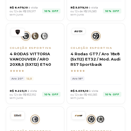
R$
6.479,10
à vista
R$
5.579,10
à vista
10% OFF
10% OFF
ou 12x de R$
599,917
ou 12x de R$
516,583
sem juros
sem juros
AUDI
COLEÇÃO ESPORTIVA
COLEÇÃO ESPORTIVA
4 RODAS VITTORIA
4 Rodas GT7 / Aro 18x8
VANCOUVER / ARO
(5x112) ET32 / Mod. Audi
20X8,5 (5X112) ET40
RS7 Sportback
★★★★★
★★★★★
Aro
20"
12,5
Aro
18"
R$
9.223,11
à vista
R$
5.039,10
à vista
10% OFF
10% OFF
ou 12x de R$
853,992
ou 12x de R$
466,583
sem juros
sem juros