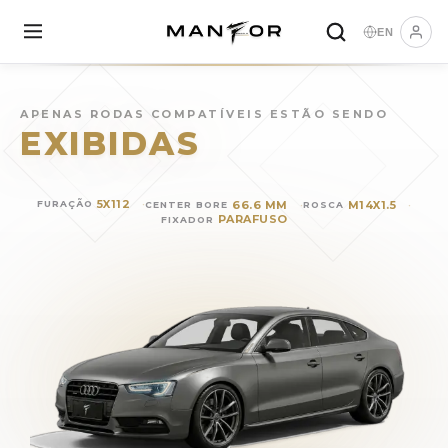
EN
Rodas para
AUDI A5 Sportb
APENAS RODAS COMPATÍVEIS ESTÃO SENDO
EXIBIDAS
5X112
66.6 MM
M14X1.5
FURAÇÃO
CENTER BORE
ROSCA
PARAFUSO
FIXADOR