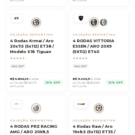
sem juros
sem juros
COLEÇÃO ESPORTIVA
COLEÇÃO ESPORTIVA
4 Rodas Krmai / Aro
4 RODAS VITTORIA
20x7.5 (5x112) ET38 /
ESSEN / ARO 20X9
Modelo S18 Tiguan
(5X112) ET40
★★★★★
★★★★★
Aro
20"
Aro
20"
R$
5.840,10
à vista
R$
9.223,11
à vista
10% OFF
10% OFF
ou 12x de R$
540,75
ou 12x de R$
853,992
sem juros
sem juros
COLEÇÃO ESPORTIVA
COLEÇÃO ESPORTIVA
4 RODAS PRZ RACING
4 Rodas Raw / Aro
AMG / ARO 20X8,5
19x8.5 (5x112) ET35 /