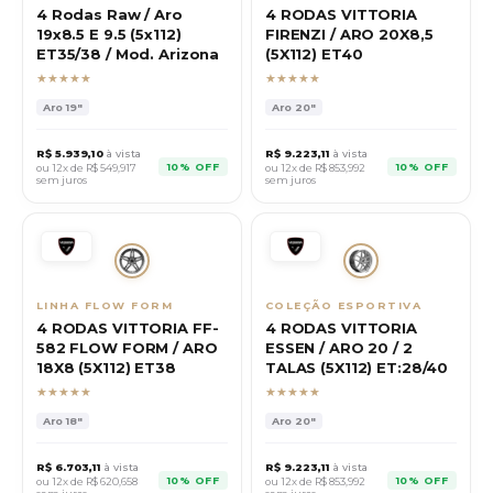
4 Rodas Raw / Aro
4 RODAS VITTORIA
19x8.5 E 9.5 (5x112)
FIRENZI / ARO 20X8,5
ET35/38 / Mod. Arizona
(5X112) ET40
★★★★★
★★★★★
Aro
19"
Aro
20"
R$
5.939,10
à vista
R$
9.223,11
à vista
10% OFF
10% OFF
ou 12x de R$
549,917
ou 12x de R$
853,992
sem juros
sem juros
LINHA FLOW FORM
COLEÇÃO ESPORTIVA
4 RODAS VITTORIA FF-
4 RODAS VITTORIA
582 FLOW FORM / ARO
ESSEN / ARO 20 / 2
18X8 (5X112) ET38
TALAS (5X112) ET:28/40
★★★★★
★★★★★
Aro
18"
Aro
20"
R$
6.703,11
à vista
R$
9.223,11
à vista
10% OFF
10% OFF
ou 12x de R$
620,658
ou 12x de R$
853,992