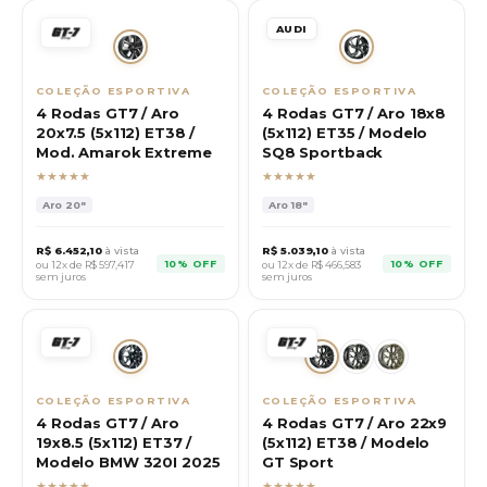
AUDI
COLEÇÃO ESPORTIVA
COLEÇÃO ESPORTIVA
4 Rodas GT7 / Aro
4 Rodas GT7 / Aro 18x8
20x7.5 (5x112) ET38 /
(5x112) ET35 / Modelo
Mod. Amarok Extreme
SQ8 Sportback
★★★★★
★★★★★
Aro
20"
Aro
18"
R$
6.452,10
à vista
R$
5.039,10
à vista
10% OFF
10% OFF
ou 12x de R$
597,417
ou 12x de R$
466,583
sem juros
sem juros
COLEÇÃO ESPORTIVA
COLEÇÃO ESPORTIVA
4 Rodas GT7 / Aro
4 Rodas GT7 / Aro 22x9
19x8.5 (5x112) ET37 /
(5x112) ET38 / Modelo
Modelo BMW 320I 2025
GT Sport
★★★★★
★★★★★