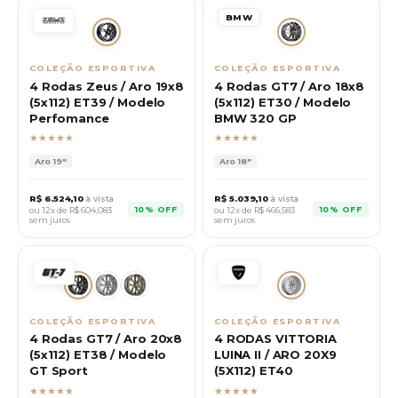
BMW
COLEÇÃO ESPORTIVA
COLEÇÃO ESPORTIVA
4 Rodas Zeus / Aro 19x8
4 Rodas GT7 / Aro 18x8
(5x112) ET39 / Modelo
(5x112) ET30 / Modelo
Perfomance
BMW 320 GP
★★★★★
★★★★★
Aro
19"
Aro
18"
R$
6.524,10
à vista
R$
5.039,10
à vista
10% OFF
10% OFF
ou 12x de R$
604,083
ou 12x de R$
466,583
sem juros
sem juros
COLEÇÃO ESPORTIVA
COLEÇÃO ESPORTIVA
4 Rodas GT7 / Aro 20x8
4 RODAS VITTORIA
(5x112) ET38 / Modelo
LUINA II / ARO 20X9
GT Sport
(5X112) ET40
★★★★★
★★★★★