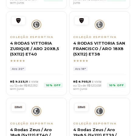
sem juros
juros
COLEÇÃO ESPORTIVA
COLEÇÃO ESPORTIVA
4 RODAS VITTORIA
4 RODAS VITTORIA SAN
ZURIQUE / ARO 20X8,5
FRANCISCO / ARO 18X8
(5X112) ET40
(5X112) ET38
★★★★★
★★★★★
Aro
20"
Aro
18"
R$
9.223,11
à vista
R$
6.703,11
à vista
10% OFF
10% OFF
ou 12x de R$
853,992
ou 12x de R$
620,658
sem juros
sem juros
COLEÇÃO ESPORTIVA
COLEÇÃO ESPORTIVA
4 Rodas Zeus / Aro
4 Rodas Zeus / Aro
18x8 (5x112) ET40 /
19x8.5 (5x112) ET39 /