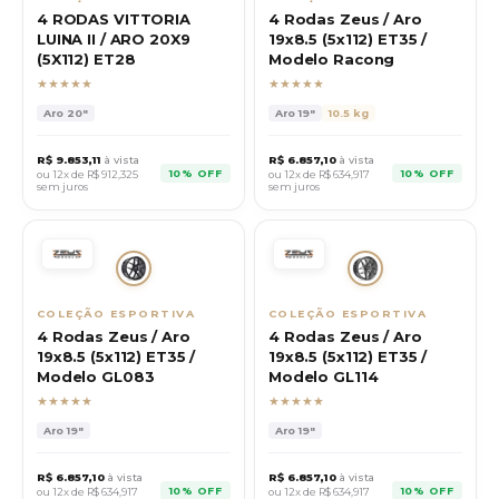
4 RODAS VITTORIA
4 Rodas Zeus / Aro
LUINA II / ARO 20X9
19x8.5 (5x112) ET35 /
(5X112) ET28
Modelo Racong
★★★★★
★★★★★
Aro
20"
Aro
19"
10.5 kg
R$
9.853,11
à vista
R$
6.857,10
à vista
10% OFF
10% OFF
ou 12x de R$
912,325
ou 12x de R$
634,917
sem juros
sem juros
COLEÇÃO ESPORTIVA
COLEÇÃO ESPORTIVA
4 Rodas Zeus / Aro
4 Rodas Zeus / Aro
19x8.5 (5x112) ET35 /
19x8.5 (5x112) ET35 /
Modelo GL083
Modelo GL114
★★★★★
★★★★★
Aro
19"
Aro
19"
R$
6.857,10
à vista
R$
6.857,10
à vista
10% OFF
10% OFF
ou 12x de R$
634,917
ou 12x de R$
634,917