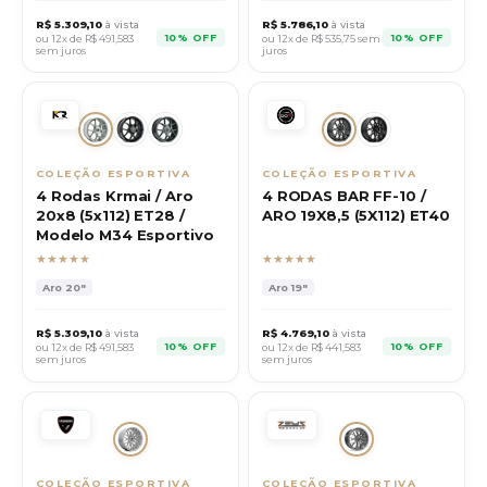
R$
5.309,10
à vista
R$
5.786,10
à vista
10% OFF
10% OFF
ou 12x de R$
491,583
ou 12x de R$
535,75
sem
sem juros
juros
COLEÇÃO ESPORTIVA
COLEÇÃO ESPORTIVA
4 Rodas Krmai / Aro
4 RODAS BAR FF-10 /
20x8 (5x112) ET28 /
ARO 19X8,5 (5X112) ET40
Modelo M34 Esportivo
★★★★★
★★★★★
Aro
20"
Aro
19"
R$
5.309,10
à vista
R$
4.769,10
à vista
10% OFF
10% OFF
ou 12x de R$
491,583
ou 12x de R$
441,583
sem juros
sem juros
COLEÇÃO ESPORTIVA
COLEÇÃO ESPORTIVA