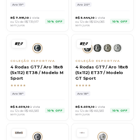
Aro
19"
Aro
20"
R$
7.991,10
à vista
R$
5.444,10
à vista
10% OFF
10% OFF
ou 12x de R$
739,917
ou 12x de R$
504,083
sem juros
sem juros
COLEÇÃO ESPORTIVA
COLEÇÃO ESPORTIVA
4 Rodas GT7 / Aro 18x8
4 Rodas GT7 / Aro 18x8
(5x112) ET38 / Modelo M
(5x112) ET37 / Modelo
Sport
GT Sport
★★★★★
★★★★★
Aro
18"
Aro
18"
R$
5.039,10
à vista
R$
5.039,10
à vista
10% OFF
10% OFF
ou 12x de R$
466,583
ou 12x de R$
466,583
sem juros
sem juros