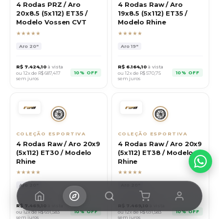
4 Rodas PRZ / Aro
4 Rodas Raw / Aro
20x8.5 (5x112) ET35 /
19x8.5 (5x112) ET35 /
Modelo Vossen CVT
Modelo Rhine
★★★★★
★★★★★
Aro
20"
Aro
19"
R$
7.424,10
à vista
R$
6.164,10
à vista
10% OFF
10% OFF
ou 12x de R$
687,417
ou 12x de R$
570,75
sem juros
sem juros
COLEÇÃO ESPORTIVA
COLEÇÃO ESPORTIVA
4 Rodas Raw / Aro 20x9
4 Rodas Raw / Aro 20x9
(5x112) ET30 / Modelo
(5x112) ET38 / Modelo
Rhine
Rhine
★★★★★
★★★★★
Aro
20"
Aro
20"
R$
7.469,10
à vista
R$
7.469,10
à vista
10% OFF
10% OFF
ou 12x de R$
691,583
ou 12x de R$
691,583
sem juros
sem juros