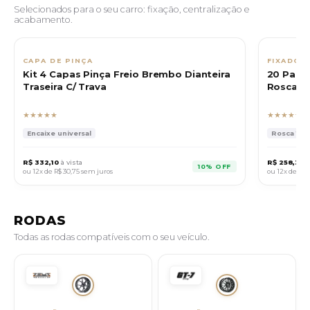
Selecionados para o seu carro: fixação, centralização e
acabamento.
CAPA DE PINÇA
FIXADOR
Kit 4 Capas Pinça Freio Brembo Dianteira
20 Paraf
Traseira C/ Trava
Rosca 14
★★★★★
★★★★★
Encaixe universal
Rosca 14x1.
R$ 332,10
à vista
R$ 258,30
à
10% OFF
ou 12x de
R$ 30,75
sem juros
ou 12x de
R$ 
RODAS
Todas as rodas compatíveis com o seu veículo.