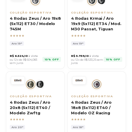
COLEÇÃO ESPORTIVA
COLEÇÃO ESPORTIVA
4 Rodas Zeus / Aro 19x8
4 Rodas Krmai / Aro
(5x112) ET30 / Modelo
19x9 (5x112) ET34 / Mod.
745M
M30 Passat, Tiguan
★★★★★
★★★★★
Aro
19"
Aro
19"
R$
6.524,10
à vista
R$
5.759,10
à vista
10% OFF
10% OFF
ou 12x de R$
604,083
ou 12x de R$
533,25
sem
sem juros
juros
COLEÇÃO ESPORTIVA
COLEÇÃO ESPORTIVA
4 Rodas Zeus / Aro
4 Rodas Zeus / Aro
20x8 (5x112) ET40 /
18x8 (5x112) ET40 /
Modelo Zwftg
Modelo OZ Racing
★★★★★
★★★★★
Aro
20"
Aro
18"