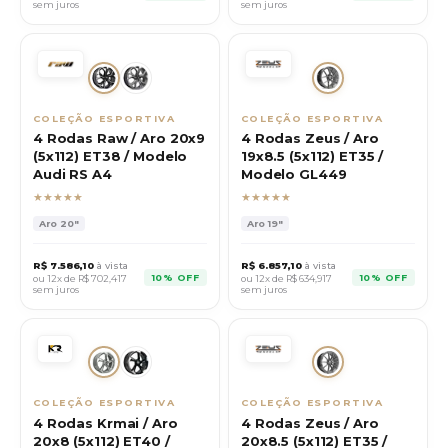
sem juros
sem juros
COLEÇÃO ESPORTIVA
COLEÇÃO ESPORTIVA
4 Rodas Raw / Aro 20x9
4 Rodas Zeus / Aro
(5x112) ET38 / Modelo
19x8.5 (5x112) ET35 /
Audi RS A4
Modelo GL449
★★★★★
★★★★★
Aro
20"
Aro
19"
R$
7.586,10
à vista
R$
6.857,10
à vista
10% OFF
10% OFF
ou 12x de R$
702,417
ou 12x de R$
634,917
sem juros
sem juros
COLEÇÃO ESPORTIVA
COLEÇÃO ESPORTIVA
4 Rodas Krmai / Aro
4 Rodas Zeus / Aro
20x8 (5x112) ET40 /
20x8.5 (5x112) ET35 /