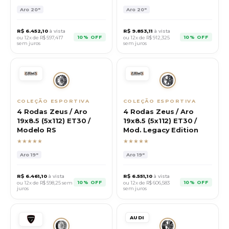
Aro
20"
Aro
20"
R$
6.452,10
à vista
R$
9.853,11
à vista
10% OFF
10% OFF
ou 12x de R$
597,417
ou 12x de R$
912,325
sem juros
sem juros
COLEÇÃO ESPORTIVA
COLEÇÃO ESPORTIVA
4 Rodas Zeus / Aro
4 Rodas Zeus / Aro
19x8.5 (5x112) ET30 /
19x8.5 (5x112) ET30 /
Modelo RS
Mod. Legacy Edition
★★★★★
★★★★★
Aro
19"
Aro
19"
R$
6.461,10
à vista
R$
6.551,10
à vista
10% OFF
10% OFF
ou 12x de R$
598,25
sem
ou 12x de R$
606,583
juros
sem juros
AUDI