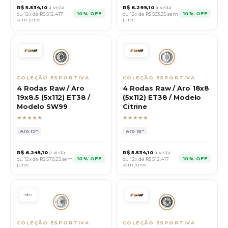
R$
5.534,10
à vista
R$
6.299,10
à vista
10% OFF
10% OFF
ou 12x de R$
512,417
ou 12x de R$
583,25
sem
sem juros
juros
COLEÇÃO ESPORTIVA
COLEÇÃO ESPORTIVA
4 Rodas Raw / Aro
4 Rodas Raw / Aro 18x8
19x8.5 (5x112) ET38 /
(5x112) ET38 / Modelo
Modelo SW99
Citrine
★★★★★
★★★★★
Aro
19"
Aro
18"
R$
6.245,10
à vista
R$
5.534,10
à vista
10% OFF
10% OFF
ou 12x de R$
578,25
sem
ou 12x de R$
512,417
juros
sem juros
COLEÇÃO ESPORTIVA
COLEÇÃO ESPORTIVA