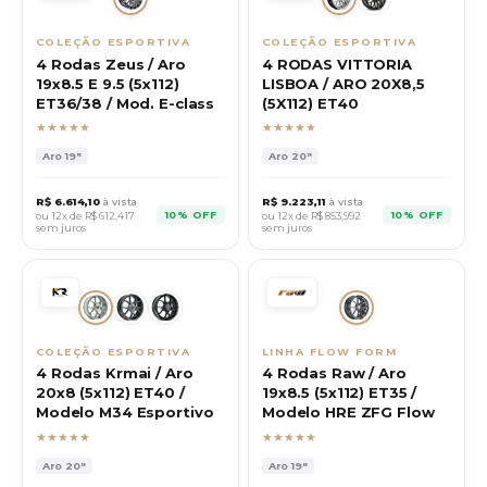
COLEÇÃO ESPORTIVA
COLEÇÃO ESPORTIVA
4 Rodas Zeus / Aro
4 RODAS VITTORIA
19x8.5 E 9.5 (5x112)
LISBOA / ARO 20X8,5
ET36/38 / Mod. E-class
(5X112) ET40
★★★★★
★★★★★
Aro
19"
Aro
20"
R$
6.614,10
à vista
R$
9.223,11
à vista
10% OFF
10% OFF
ou 12x de R$
612,417
ou 12x de R$
853,992
sem juros
sem juros
COLEÇÃO ESPORTIVA
LINHA FLOW FORM
4 Rodas Krmai / Aro
4 Rodas Raw / Aro
20x8 (5x112) ET40 /
19x8.5 (5x112) ET35 /
Modelo M34 Esportivo
Modelo HRE ZFG Flow
★★★★★
★★★★★
Aro
20"
Aro
19"