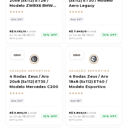
20x8 (5x112) ET28 /
(5x112) ET30 / Modelo
Modelo ZWBX6 BMW
Aero Legacy
320M
★★★★★
★★★★★
Aro
20"
Aro
20"
R$
5.192,10
à vista
R$
7.649,10
à vista
10% OFF
10% OFF
ou 12x de R$
480,75
ou 12x de R$
708,25
sem juros
sem juros
COLEÇÃO ESPORTIVA
COLEÇÃO ESPORTIVA
4 Rodas Zeus / Aro
4 Rodas Zeus / Aro
20x8 (5x112) ET35 /
18x8 (5x112) ET40 /
Modelo Mercedes C200
Modelo Esportivo
★★★★★
★★★★★
Aro
20"
Aro
18"
R$
5.804,10
à vista
R$
5.849,10
à vista
10% OFF
10% OFF
ou 12x de R$
537,417
ou 12x de R$
541,583
sem juros
sem juros