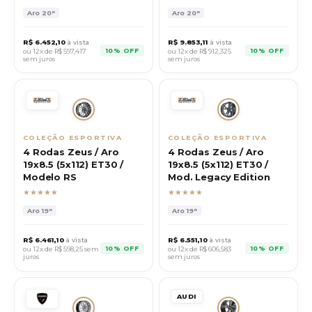
Aro
20"
Aro
20"
R$
6.452,10
à vista
R$
9.853,11
à vista
10% OFF
10% OFF
ou 12x de R$
597,417
ou 12x de R$
912,325
sem juros
sem juros
COLEÇÃO ESPORTIVA
COLEÇÃO ESPORTIVA
4 Rodas Zeus / Aro
4 Rodas Zeus / Aro
19x8.5 (5x112) ET30 /
19x8.5 (5x112) ET30 /
Modelo RS
Mod. Legacy Edition
★★★★★
★★★★★
Aro
19"
Aro
19"
R$
6.461,10
à vista
R$
6.551,10
à vista
10% OFF
10% OFF
ou 12x de R$
598,25
sem
ou 12x de R$
606,583
juros
sem juros
AUDI