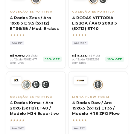
COLEÇÃO ESPORTIVA
COLEÇÃO ESPORTIVA
4 Rodas Zeus / Aro
4 RODAS VITTORIA
19x8.5 E 9.5 (5x112)
LISBOA / ARO 20X8,5
ET36/38 / Mod. E-class
(5X112) ET40
★★★★★
★★★★★
Aro
19"
Aro
20"
R$
6.614,10
à vista
R$
9.223,11
à vista
10% OFF
10% OFF
ou 12x de R$
612,417
ou 12x de R$
853,992
sem juros
sem juros
COLEÇÃO ESPORTIVA
LINHA FLOW FORM
4 Rodas Krmai / Aro
4 Rodas Raw / Aro
20x8 (5x112) ET40 /
19x8.5 (5x112) ET35 /
Modelo M34 Esportivo
Modelo HRE ZFG Flow
★★★★★
★★★★★
Aro
20"
Aro
19"