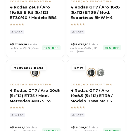
COLEÇÃO ESPORTIVA
COLEÇÃO ESPORTIVA
4 Rodas Zeus / Aro
4 Rodas GT7 / Aro 18x8
19x8.5 E 9.5 (5x112)
(5x112) ET38 / Mod.
ET30/40 / Modelo BBS
Esportivas BMW M4
★★★★★
★★★★★
Aro
19"
Aro
18"
R$
7.109,10
à vista
R$
5.039,10
à vista
10% OFF
10% OFF
ou 12x de R$
658,25
sem
ou 12x de R$
466,583
juros
sem juros
MERCEDES-BENZ
BMW
COLEÇÃO ESPORTIVA
COLEÇÃO ESPORTIVA
4 Rodas GT7 / Aro 20x8
4 Rodas GT7 / Aro
(5x112) ET35 / Mod.
19x8.5 (5x112) ET38 /
Mercedes AMG SL55
Modelo BMW M2 CS
★★★★★
★★★★★
Aro
20"
Aro
19"
R$
6.452,10
à vista
R$
6.074,10
à vista
10% OFF
10% OFF