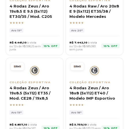
COLEÇÃO ESPORTIVA
COLEÇÃO ESPORTIVA
4 Rodas Zeus / Aro
4 Rodas Raw / Aro 20x8
19x8.5 E 9.5 (5x112)
E 9 (5x112) ET35/38 /
ET30/35 / Mod. C205
Modelo Mercedes
★★★★★
★★★★★
Aro
19"
Aro
20"
R$
6.461,10
à vista
R$
7.442,10
à vista
10% OFF
10% OFF
ou 12x de R$
598,25
sem
ou 12x de R$
689,083
juros
sem juros
COLEÇÃO ESPORTIVA
COLEÇÃO ESPORTIVA
4 Rodas Zeus / Aro
4 Rodas Zeus / Aro
19x8.5 (5x112) ET35 /
18x8 (5x112) ET40 /
Mod. CE28 / 19x8,5
Modelo IMP Esportivo
★★★★★
★★★★★
Aro
19"
Aro
18"
R$
6.857,10
à vista
R$
5.759,10
à vista
10% OFF
10% OFF
ou 12x de R$
634,917
ou 12x de R$
533,25
sem