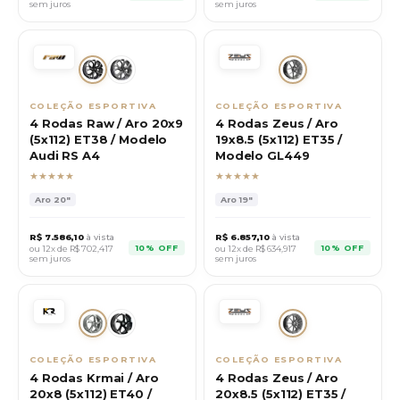
sem juros
sem juros
COLEÇÃO ESPORTIVA
COLEÇÃO ESPORTIVA
4 Rodas Raw / Aro 20x9
4 Rodas Zeus / Aro
(5x112) ET38 / Modelo
19x8.5 (5x112) ET35 /
Audi RS A4
Modelo GL449
★★★★★
★★★★★
Aro
20"
Aro
19"
R$
7.586,10
à vista
R$
6.857,10
à vista
10% OFF
10% OFF
ou 12x de R$
702,417
ou 12x de R$
634,917
sem juros
sem juros
COLEÇÃO ESPORTIVA
COLEÇÃO ESPORTIVA
4 Rodas Krmai / Aro
4 Rodas Zeus / Aro
20x8 (5x112) ET40 /
20x8.5 (5x112) ET35 /