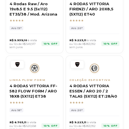
4 Rodas Raw / Aro
4 RODAS VITTORIA
19x8.5 E 9.5 (5x112)
FIRENZI / ARO 20X8,5
ET35/38 / Mod. Arizona
(5X112) ET40
★★★★★
★★★★★
Aro
19"
Aro
20"
R$
5.939,10
à vista
R$
9.223,11
à vista
10% OFF
10% OFF
ou 12x de R$
549,917
ou 12x de R$
853,992
sem juros
sem juros
LINHA FLOW FORM
COLEÇÃO ESPORTIVA
4 RODAS VITTORIA FF-
4 RODAS VITTORIA
582 FLOW FORM / ARO
ESSEN / ARO 20 / 2
18X8 (5X112) ET38
TALAS (5X112) ET:28/40
★★★★★
★★★★★
Aro
18"
Aro
20"
R$
6.703,11
à vista
R$
9.223,11
à vista
10% OFF
10% OFF
ou 12x de R$
620,658
ou 12x de R$
853,992