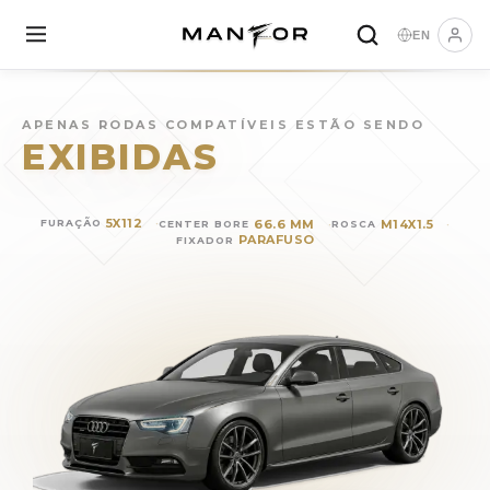
EN
Rodas para
AUDI A5 Sportb
APENAS RODAS COMPATÍVEIS ESTÃO SENDO
EXIBIDAS
5X112
66.6 MM
M14X1.5
FURAÇÃO
CENTER BORE
ROSCA
PARAFUSO
FIXADOR