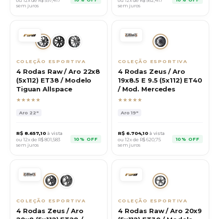
ou 12x de R$
597,417
ou 12x de R$
562,417
sem juros
sem juros
COLEÇÃO ESPORTIVA
COLEÇÃO ESPORTIVA
4 Rodas Raw / Aro 22x8
4 Rodas Zeus / Aro
(5x112) ET38 / Modelo
19x8.5 E 9.5 (5x112) ET40
Tiguan Allspace
/ Mod. Mercedes
★★★★★
★★★★★
Aro
22"
Aro
19"
R$
8.657,10
à vista
R$
6.704,10
à vista
10% OFF
10% OFF
ou 12x de R$
801,583
ou 12x de R$
620,75
sem juros
sem juros
COLEÇÃO ESPORTIVA
COLEÇÃO ESPORTIVA
4 Rodas Zeus / Aro
4 Rodas Raw / Aro 20x9