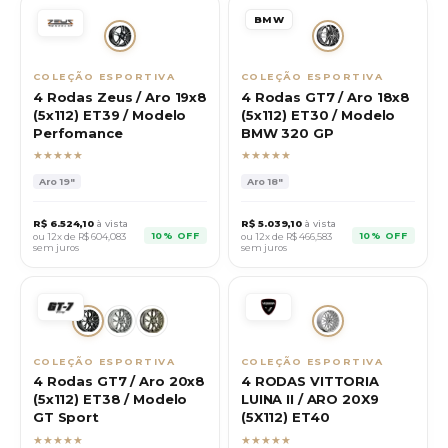
BMW
COLEÇÃO ESPORTIVA
COLEÇÃO ESPORTIVA
4 Rodas Zeus / Aro 19x8
4 Rodas GT7 / Aro 18x8
(5x112) ET39 / Modelo
(5x112) ET30 / Modelo
Perfomance
BMW 320 GP
★★★★★
★★★★★
Aro
19"
Aro
18"
R$
6.524,10
à vista
R$
5.039,10
à vista
10% OFF
10% OFF
ou 12x de R$
604,083
ou 12x de R$
466,583
sem juros
sem juros
COLEÇÃO ESPORTIVA
COLEÇÃO ESPORTIVA
4 Rodas GT7 / Aro 20x8
4 RODAS VITTORIA
(5x112) ET38 / Modelo
LUINA II / ARO 20X9
GT Sport
(5X112) ET40
★★★★★
★★★★★