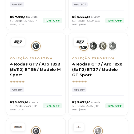
Aro
19"
Aro
20"
R$
7.991,10
à vista
R$
5.444,10
à vista
10% OFF
10% OFF
ou 12x de R$
739,917
ou 12x de R$
504,083
sem juros
sem juros
COLEÇÃO ESPORTIVA
COLEÇÃO ESPORTIVA
4 Rodas GT7 / Aro 18x8
4 Rodas GT7 / Aro 18x8
(5x112) ET38 / Modelo M
(5x112) ET37 / Modelo
Sport
GT Sport
★★★★★
★★★★★
Aro
18"
Aro
18"
R$
5.039,10
à vista
R$
5.039,10
à vista
10% OFF
10% OFF
ou 12x de R$
466,583
ou 12x de R$
466,583
sem juros
sem juros