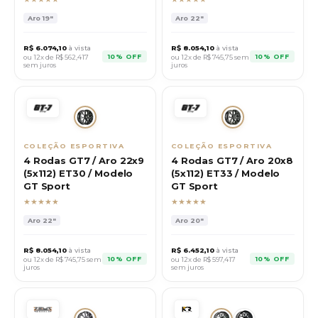
Aro
19"
Aro
22"
R$
6.074,10
à vista
R$
8.054,10
à vista
10% OFF
10% OFF
ou 12x de R$
562,417
ou 12x de R$
745,75
sem
sem juros
juros
COLEÇÃO ESPORTIVA
COLEÇÃO ESPORTIVA
4 Rodas GT7 / Aro 22x9
4 Rodas GT7 / Aro 20x8
(5x112) ET30 / Modelo
(5x112) ET33 / Modelo
GT Sport
GT Sport
★★★★★
★★★★★
Aro
22"
Aro
20"
R$
8.054,10
à vista
R$
6.452,10
à vista
10% OFF
10% OFF
ou 12x de R$
745,75
sem
ou 12x de R$
597,417
juros
sem juros