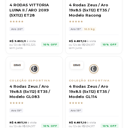
4 RODAS VITTORIA
4 Rodas Zeus / Aro
LUINA II / ARO 20X9
19x8.5 (5x112) ET35 /
(5X112) ET28
Modelo Racong
★★★★★
★★★★★
Aro
20"
Aro
19"
10.5 kg
R$
9.853,11
à vista
R$
6.857,10
à vista
10% OFF
10% OFF
ou 12x de R$
912,325
ou 12x de R$
634,917
sem juros
sem juros
COLEÇÃO ESPORTIVA
COLEÇÃO ESPORTIVA
4 Rodas Zeus / Aro
4 Rodas Zeus / Aro
19x8.5 (5x112) ET35 /
19x8.5 (5x112) ET35 /
Modelo GL083
Modelo GL114
★★★★★
★★★★★
Aro
19"
Aro
19"
R$
6.857,10
à vista
R$
6.857,10
à vista
10% OFF
10% OFF
ou 12x de R$
634,917
ou 12x de R$
634,917