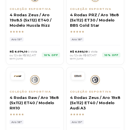
COLEÇÃO ESPORTIVA
COLEÇÃO ESPORTIVA
4 Rodas Zeus / Aro
4 Rodas PRZ / Aro 18x8
19x8.5 (5x112) ET40 /
(5x112) ET30 / Modelo
Modelo Hussla Rizz
BBS Gold Star
★★★★★
★★★★★
Aro
19"
Aro
18"
R$
6.074,10
à vista
R$
6.560,10
à vista
10% OFF
10% OFF
ou 12x de R$
562,417
ou 12x de R$
607,417
sem juros
sem juros
COLEÇÃO ESPORTIVA
COLEÇÃO ESPORTIVA
4 Rodas Raw / Aro 18x8
4 Rodas Zeus / Aro 19x8
(5x112) ET40 / Modelo
(5x112) ET40 / Modelo
RH10
Audi A3
★★★★★
★★★★★
Aro
18"
Aro
19"