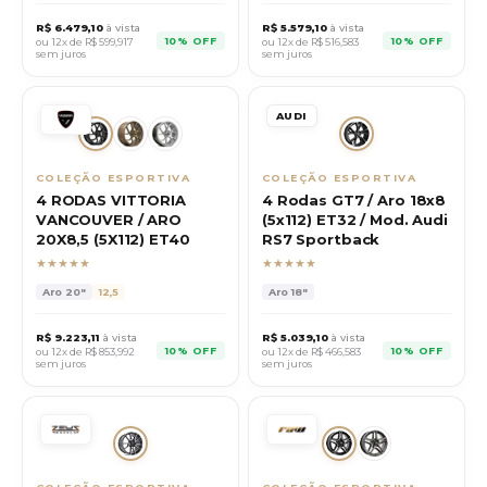
R$
6.479,10
à vista
R$
5.579,10
à vista
10% OFF
10% OFF
ou 12x de R$
599,917
ou 12x de R$
516,583
sem juros
sem juros
AUDI
COLEÇÃO ESPORTIVA
COLEÇÃO ESPORTIVA
4 RODAS VITTORIA
4 Rodas GT7 / Aro 18x8
VANCOUVER / ARO
(5x112) ET32 / Mod. Audi
20X8,5 (5X112) ET40
RS7 Sportback
★★★★★
★★★★★
Aro
20"
12,5
Aro
18"
R$
9.223,11
à vista
R$
5.039,10
à vista
10% OFF
10% OFF
ou 12x de R$
853,992
ou 12x de R$
466,583
sem juros
sem juros