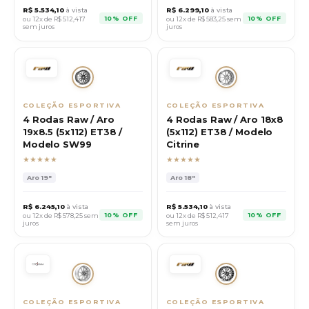
R$
5.534,10
à vista
R$
6.299,10
à vista
10% OFF
10% OFF
ou 12x de R$
512,417
ou 12x de R$
583,25
sem
sem juros
juros
COLEÇÃO ESPORTIVA
COLEÇÃO ESPORTIVA
4 Rodas Raw / Aro
4 Rodas Raw / Aro 18x8
19x8.5 (5x112) ET38 /
(5x112) ET38 / Modelo
Modelo SW99
Citrine
★★★★★
★★★★★
Aro
19"
Aro
18"
R$
6.245,10
à vista
R$
5.534,10
à vista
10% OFF
10% OFF
ou 12x de R$
578,25
sem
ou 12x de R$
512,417
juros
sem juros
COLEÇÃO ESPORTIVA
COLEÇÃO ESPORTIVA