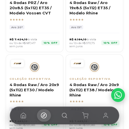
4 Rodas PRZ / Aro
4 Rodas Raw / Aro
20x8.5 (5x112) ET35 /
19x8.5 (5x112) ET35 /
Modelo Vossen CVT
Modelo Rhine
★★★★★
★★★★★
Aro
20"
Aro
19"
R$
7.424,10
à vista
R$
6.164,10
à vista
10% OFF
10% OFF
ou 12x de R$
687,417
ou 12x de R$
570,75
sem juros
sem juros
COLEÇÃO ESPORTIVA
COLEÇÃO ESPORTIVA
4 Rodas Raw / Aro 20x9
4 Rodas Raw / Aro 20x9
(5x112) ET30 / Modelo
(5x112) ET38 / Modelo
Rhine
Rhine
★★★★★
★★★★★
Aro
20"
Aro
20"
R$
7.469,10
à vista
R$
7.469,10
à vista
10% OFF
10% OFF
ou 12x de R$
691,583
ou 12x de R$
691,583
sem juros
sem juros