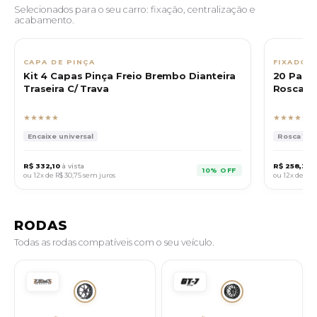
Selecionados para o seu carro: fixação, centralização e
acabamento.
CAPA DE PINÇA
FIXADOR
Kit 4 Capas Pinça Freio Brembo Dianteira
20 Paraf
Traseira C/ Trava
Rosca 14
★★★★★
★★★★★
Encaixe universal
Rosca 14x1.
R$ 332,10
à vista
R$ 258,30
à
10% OFF
ou 12x de
R$ 30,75
sem juros
ou 12x de
R$ 
RODAS
Todas as rodas compatíveis com o seu veículo.