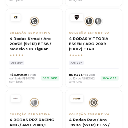
sem juros
sem juros
COLEÇÃO ESPORTIVA
COLEÇÃO ESPORTIVA
4 Rodas Krmai / Aro
4 RODAS VITTORIA
20x7.5 (5x112) ET38 /
ESSEN / ARO 20X9
Modelo S18 Tiguan
(5X112) ET40
★★★★★
★★★★★
Aro
20"
Aro
20"
R$
5.840,10
à vista
R$
9.223,11
à vista
10% OFF
10% OFF
ou 12x de R$
540,75
ou 12x de R$
853,992
sem juros
sem juros
COLEÇÃO ESPORTIVA
COLEÇÃO ESPORTIVA
4 RODAS PRZ RACING
4 Rodas Raw / Aro
AMG / ARO 20X8,5
19x8.5 (5x112) ET35 /