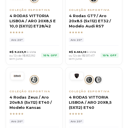
COLEÇÃO ESPORTIVA
COLEÇÃO ESPORTIVA
4 RODAS VITTORIA
4 Rodas GT7 / Aro
LISBOA / ARO 20X8,5 E
20x8.5 (5x112) ET32 /
10,0 (5X112) ET28/42
Modelo Audi RS7
★★★★★
★★★★★
Aro
20"
Aro
20"
R$
9.223,11
à vista
R$
6.452,10
à vista
10% OFF
10% OFF
ou 12x de R$
853,992
ou 12x de R$
597,417
sem juros
sem juros
COLEÇÃO ESPORTIVA
COLEÇÃO ESPORTIVA
4 Rodas Zeus / Aro
4 RODAS VITTORIA
20x8.5 (5x112) ET40 /
LISBOA / ARO 20X8,5
Modelo Kansas
(5X112) ET40
★★★★★
★★★★★
Aro
20"
Aro
20"