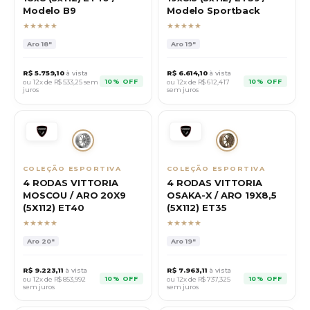
Modelo B9
Modelo Sportback
★★★★★
★★★★★
Aro
18"
Aro
19"
R$
5.759,10
à vista
R$
6.614,10
à vista
10% OFF
10% OFF
ou 12x de R$
533,25
sem
ou 12x de R$
612,417
juros
sem juros
COLEÇÃO ESPORTIVA
COLEÇÃO ESPORTIVA
4 RODAS VITTORIA
4 RODAS VITTORIA
MOSCOU / ARO 20X9
OSAKA-X / ARO 19X8,5
(5X112) ET40
(5X112) ET35
★★★★★
★★★★★
Aro
20"
Aro
19"
R$
9.223,11
à vista
R$
7.963,11
à vista
10% OFF
10% OFF
ou 12x de R$
853,992
ou 12x de R$
737,325
sem juros
sem juros