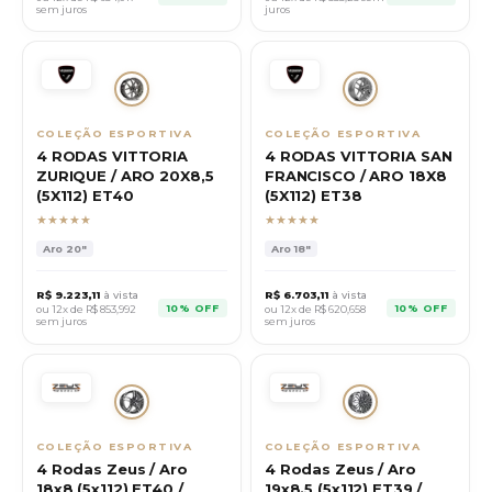
sem juros
juros
COLEÇÃO ESPORTIVA
COLEÇÃO ESPORTIVA
4 RODAS VITTORIA
4 RODAS VITTORIA SAN
ZURIQUE / ARO 20X8,5
FRANCISCO / ARO 18X8
(5X112) ET40
(5X112) ET38
★★★★★
★★★★★
Aro
20"
Aro
18"
R$
9.223,11
à vista
R$
6.703,11
à vista
10% OFF
10% OFF
ou 12x de R$
853,992
ou 12x de R$
620,658
sem juros
sem juros
COLEÇÃO ESPORTIVA
COLEÇÃO ESPORTIVA
4 Rodas Zeus / Aro
4 Rodas Zeus / Aro
18x8 (5x112) ET40 /
19x8.5 (5x112) ET39 /