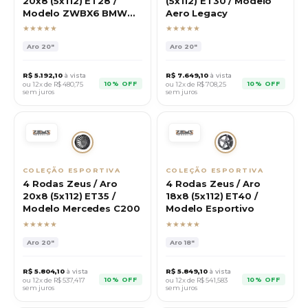
20x8 (5x112) ET28 /
(5x112) ET30 / Modelo
Modelo ZWBX6 BMW
Aero Legacy
320M
★★★★★
★★★★★
Aro
20"
Aro
20"
R$
5.192,10
à vista
R$
7.649,10
à vista
10% OFF
10% OFF
ou 12x de R$
480,75
ou 12x de R$
708,25
sem juros
sem juros
COLEÇÃO ESPORTIVA
COLEÇÃO ESPORTIVA
4 Rodas Zeus / Aro
4 Rodas Zeus / Aro
20x8 (5x112) ET35 /
18x8 (5x112) ET40 /
Modelo Mercedes C200
Modelo Esportivo
★★★★★
★★★★★
Aro
20"
Aro
18"
R$
5.804,10
à vista
R$
5.849,10
à vista
10% OFF
10% OFF
ou 12x de R$
537,417
ou 12x de R$
541,583
sem juros
sem juros