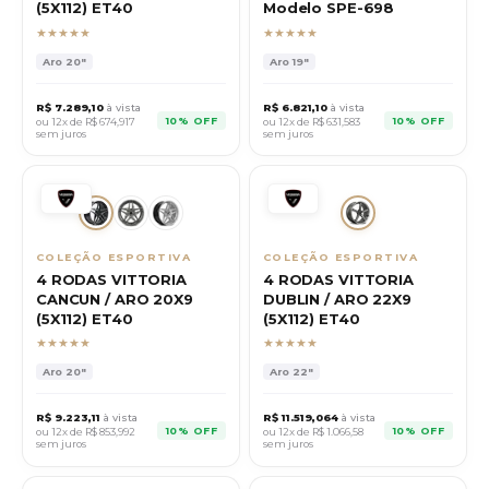
(5X112) ET40
Modelo SPE-698
★★★★★
★★★★★
Aro
20"
Aro
19"
R$
7.289,10
à vista
R$
6.821,10
à vista
10% OFF
10% OFF
ou 12x de R$
674,917
ou 12x de R$
631,583
sem juros
sem juros
COLEÇÃO ESPORTIVA
COLEÇÃO ESPORTIVA
4 RODAS VITTORIA
4 RODAS VITTORIA
CANCUN / ARO 20X9
DUBLIN / ARO 22X9
(5X112) ET40
(5X112) ET40
★★★★★
★★★★★
Aro
20"
Aro
22"
R$
9.223,11
à vista
R$
11.519,064
à vista
10% OFF
10% OFF
ou 12x de R$
853,992
ou 12x de R$
1.066,58
sem juros
sem juros