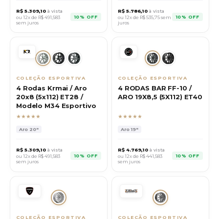
R$
5.309,10
à vista
R$
5.786,10
à vista
10% OFF
10% OFF
ou 12x de R$
491,583
ou 12x de R$
535,75
sem
sem juros
juros
COLEÇÃO ESPORTIVA
COLEÇÃO ESPORTIVA
4 Rodas Krmai / Aro
4 RODAS BAR FF-10 /
20x8 (5x112) ET28 /
ARO 19X8,5 (5X112) ET40
Modelo M34 Esportivo
★★★★★
★★★★★
Aro
20"
Aro
19"
R$
5.309,10
à vista
R$
4.769,10
à vista
10% OFF
10% OFF
ou 12x de R$
491,583
ou 12x de R$
441,583
sem juros
sem juros
COLEÇÃO ESPORTIVA
COLEÇÃO ESPORTIVA