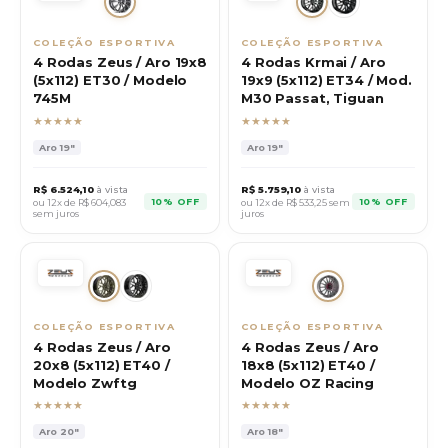
COLEÇÃO ESPORTIVA
COLEÇÃO ESPORTIVA
4 Rodas Zeus / Aro 19x8
4 Rodas Krmai / Aro
(5x112) ET30 / Modelo
19x9 (5x112) ET34 / Mod.
745M
M30 Passat, Tiguan
★★★★★
★★★★★
Aro
19"
Aro
19"
R$
6.524,10
à vista
R$
5.759,10
à vista
10% OFF
10% OFF
ou 12x de R$
604,083
ou 12x de R$
533,25
sem
sem juros
juros
COLEÇÃO ESPORTIVA
COLEÇÃO ESPORTIVA
4 Rodas Zeus / Aro
4 Rodas Zeus / Aro
20x8 (5x112) ET40 /
18x8 (5x112) ET40 /
Modelo Zwftg
Modelo OZ Racing
★★★★★
★★★★★
Aro
20"
Aro
18"