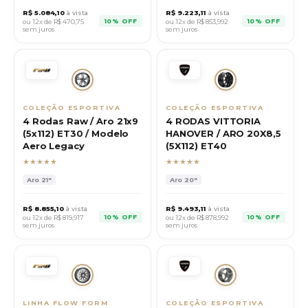
R$
5.084,10
à vista
R$
9.223,11
à vista
10% OFF
10% OFF
ou 12x de R$
470,75
ou 12x de R$
853,992
sem juros
sem juros
COLEÇÃO ESPORTIVA
COLEÇÃO ESPORTIVA
4 Rodas Raw / Aro 21x9
4 RODAS VITTORIA
(5x112) ET30 / Modelo
HANOVER / ARO 20X8,5
Aero Legacy
(5X112) ET40
★★★★★
★★★★★
Aro
21"
Aro
20"
R$
8.855,10
à vista
R$
9.493,11
à vista
10% OFF
10% OFF
ou 12x de R$
819,917
ou 12x de R$
878,992
sem juros
sem juros
LINHA FLOW FORM
COLEÇÃO ESPORTIVA