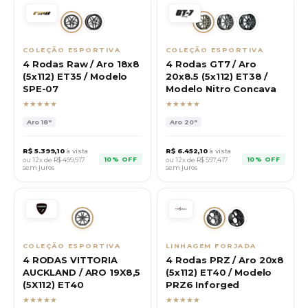
COLEÇÃO ESPORTIVA
COLEÇÃO ESPORTIVA
4 Rodas Raw / Aro 18x8
4 Rodas GT7 / Aro
(5x112) ET35 / Modelo
20x8.5 (5x112) ET38 /
SPE-07
Modelo Nitro Concava
★★★★★
★★★★★
Aro
18"
Aro
20"
R$
5.399,10
à vista
R$
6.452,10
à vista
10% OFF
10% OFF
ou 12x de R$
499,917
ou 12x de R$
597,417
sem juros
sem juros
COLEÇÃO ESPORTIVA
LINHAGEM FORJADA
4 RODAS VITTORIA
4 Rodas PRZ / Aro 20x8
AUCKLAND / ARO 19X8,5
(5x112) ET40 / Modelo
(5X112) ET40
PRZ6 Inforged
★★★★★
★★★★★