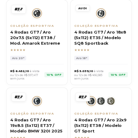
AUDI
COLEÇÃO ESPORTIVA
COLEÇÃO ESPORTIVA
4 Rodas GT7 / Aro
4 Rodas GT7 / Aro 18x8
20x7.5 (5x112) ET38 /
(5x112) ET35 / Modelo
Mod. Amarok Extreme
SQ8 Sportback
★★★★★
★★★★★
Aro
20"
Aro
18"
R$
6.452,10
à vista
R$
5.039,10
à vista
10% OFF
10% OFF
ou 12x de R$
597,417
ou 12x de R$
466,583
sem juros
sem juros
COLEÇÃO ESPORTIVA
COLEÇÃO ESPORTIVA
4 Rodas GT7 / Aro
4 Rodas GT7 / Aro 22x9
19x8.5 (5x112) ET37 /
(5x112) ET38 / Modelo
Modelo BMW 320I 2025
GT Sport
★★★★★
★★★★★