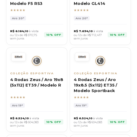
Modelo F5 RS3
Modelo GL414
★★★★★
★★★★★
Aro
20"
Aro
20"
R$
6.164,10
à vista
R$
7.694,10
à vista
10% OFF
10% OFF
ou 12x de R$
570,75
ou 12x de R$
712,417
sem juros
sem juros
COLEÇÃO ESPORTIVA
COLEÇÃO ESPORTIVA
4 Rodas Zeus / Aro 19x8
4 Rodas Zeus / Aro
(5x112) ET39 / Modelo R
19x8.5 (5x112) ET35 /
Modelo Sportback
★★★★★
★★★★★
Aro
19"
Aro
19"
R$
6.524,10
à vista
R$
6.524,10
à vista
10% OFF
10% OFF
ou 12x de R$
604,083
ou 12x de R$
604,083
sem juros
sem juros