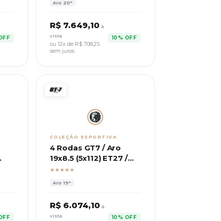
Aro
20"
R$
7.649,10
à
vista
OFF
10% OFF
ou 12x de R$
708,25
sem juros
COLEÇÃO ESPORTIVA
4 Rodas GT7 / Aro
19x8.5 (5x112) ET27 /
Modelo BMW 320I
★★★★★
2025
Aro
19"
R$
6.074,10
à
vista
OFF
10% OFF