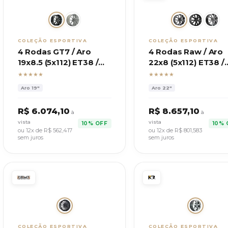
COLEÇÃO ESPORTIVA
COLEÇÃO ESPORTIVA
4 Rodas GT7 / Aro
4 Rodas Raw / Aro
19x8.5 (5x112) ET38 /
22x8 (5x112) ET38 /
Modelo BMW M2 CS
Modelo Tiguan
★★★★★
★★★★★
Allspace
Aro
19"
Aro
22"
R$
6.074,10
R$
8.657,10
à
à
vista
vista
10% OFF
10% 
ou 12x de R$
562,417
ou 12x de R$
801,583
sem juros
sem juros
COLEÇÃO ESPORTIVA
COLEÇÃO ESPORTIVA