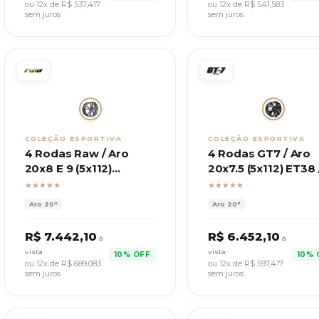
ou 12x de R$
537,417
ou 12x de R$
541,583
sem juros
sem juros
COLEÇÃO ESPORTIVA
COLEÇÃO ESPORTIVA
4 Rodas Raw / Aro
4 Rodas GT7 / Aro
20x8 E 9 (5x112)
20x7.5 (5x112) ET38 
ET25/40 / Mod. BMW
Mod. Amarok Extr
★★★★★
★★★★★
330E M
Aro
20"
Aro
20"
R$
7.442,10
R$
6.452,10
à
à
vista
vista
10% OFF
10% 
ou 12x de R$
689,083
ou 12x de R$
597,417
sem juros
sem juros