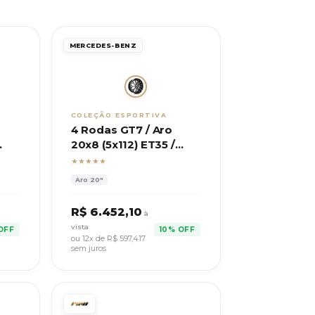
MERCEDES-BENZ
COLEÇÃO ESPORTIVA
4 Rodas GT7 / Aro
20x8 (5x112) ET35 /
MW
Mod. Mercedes AMG
★★★★★
SL55
Aro
20"
R$
6.452,10
à
vista
OFF
10% OFF
ou 12x de R$
597,417
sem juros