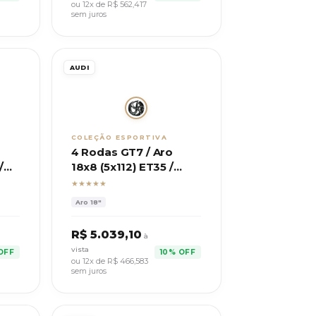
ou 12x de R$
562,417
sem juros
AUDI
COLEÇÃO ESPORTIVA
4 Rodas GT7 / Aro
/
18x8 (5x112) ET35 /
eme
Modelo SQ8
★★★★★
Sportback
Aro
18"
R$
5.039,10
à
vista
OFF
10% OFF
ou 12x de R$
466,583
sem juros