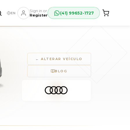
Sign in or
(41) 99652-1727
EN
Register
← ALTERAR VEÍCULO
BLOG