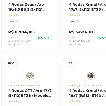
4 Rodas Zeus / Aro
4 Rodas Krmai / Ar
19x8.5 E 9.5 (5x112)
17x7 (5x112) ET36 /
ET40 / Mod. Mercedes
Mod. E90 Ridler 64
★★★★★
★★★★★
Aro
19"
Aro
17"
R$
6.704,10
R$
5.624,10
à
à
vista
vista
10% OFF
10% 
ou 12x de R$
620,75
ou 12x de R$
520,75
sem juros
sem juros
COLEÇÃO ESPORTIVA
COLEÇÃO ESPORTIVA
4 Rodas GT7 / Aro 17x7
4 Rodas Krmai / Ar
(5x112) ET38 / Modelo
18x7 (5x112) ET40 /
C-spec 2
Modelo S49 Audi
★★★★★
★★★★★