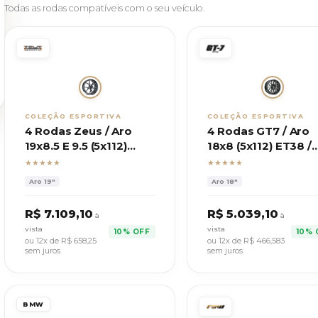
Todas as rodas compatíveis com o seu veículo.
COLEÇÃO ESPORTIVA
COLEÇÃO ESPORTIVA
4 Rodas Zeus / Aro
4 Rodas GT7 / Aro
19x8.5 E 9.5 (5x112)
18x8 (5x112) ET38 /
ET30/40 / Modelo BBS
Mod. Esportivas B
★★★★★
★★★★★
M4
Aro
19"
Aro
18"
R$
7.109,10
R$
5.039,10
à
à
vista
vista
10% OFF
10% 
ou 12x de R$
658,25
ou 12x de R$
466,583
sem juros
sem juros
BMW