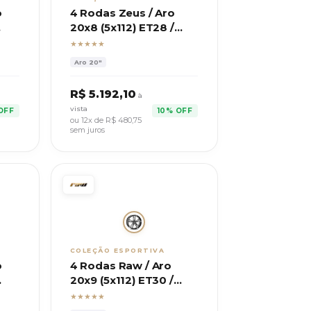
o
4 Rodas Zeus / Aro
20x8 (5x112) ET28 /
5
Modelo ZWBX6 BMW
★★★★★
320M
Aro
20"
R$
5.192,10
à
vista
OFF
10% OFF
ou 12x de R$
480,75
sem juros
COLEÇÃO ESPORTIVA
o
4 Rodas Raw / Aro
20x9 (5x112) ET30 /
Modelo Aero Legacy
★★★★★