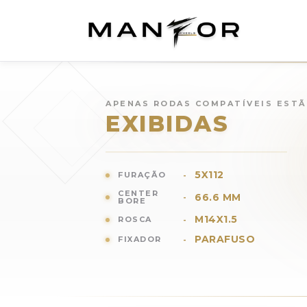
Rodas para
AUDI Q5
(
2024
)
APENAS RODAS COMPATÍVEIS EST
EXIBIDAS
5X112
FURAÇÃO
-
CENTER
66.6 MM
-
BORE
M14X1.5
ROSCA
-
PARAFUSO
FIXADOR
-