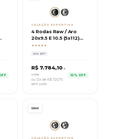
COLEÇÃO ESPORTIVA
4 Rodas Raw / Aro
20x9.5 E 10.5 (5x112)
ET37/40 / Modelo B45
★★★★★
Aro
20"
R$
7.784,10
à
vista
OFF
10% OFF
ou 12x de R$
720,75
sem juros
COLEÇÃO ESPORTIVA