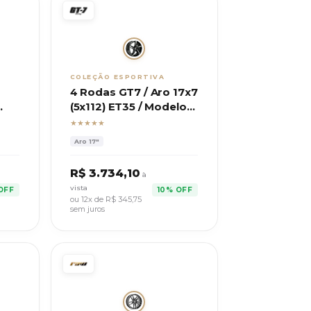
COLEÇÃO ESPORTIVA
4 Rodas GT7 / Aro 17x7
(5x112) ET35 / Modelo
MW110 Esportiva
★★★★★
Aro
17"
R$
3.734,10
à
vista
OFF
10% OFF
ou 12x de R$
345,75
sem juros