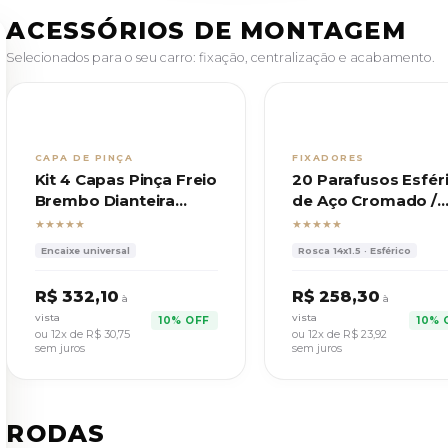
ACESSÓRIOS DE MONTAGEM
Selecionados para o seu carro: fixação, centralização e acabamento.
CAPA DE PINÇA
FIXADORES
Kit 4 Capas Pinça Freio
20 Parafusos Esfér
Brembo Dianteira
de Aço Cromado /
Traseira C/ Trava
Rosca 14x1,5 Chave
★★★★★
★★★★★
Encaixe universal
Rosca 14x1.5 · Esférico
R$ 332,10
R$ 258,30
à
à
vista
vista
10% OFF
10% 
ou 12x de
R$ 30,75
ou 12x de
R$ 23,92
sem juros
sem juros
RODAS