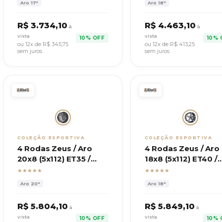
Aro
17"
Aro
18"
R$
3.734,10
R$
4.463,10
à
à
vista
vista
10% OFF
10% 
ou 12x de R$
345,75
ou 12x de R$
413,25
sem juros
sem juros
COLEÇÃO ESPORTIVA
COLEÇÃO ESPORTIVA
4 Rodas Zeus / Aro
4 Rodas Zeus / Aro
20x8 (5x112) ET35 /
18x8 (5x112) ET40 /
Modelo Mercedes
Modelo Esportivo
★★★★★
★★★★★
C200
Aro
20"
Aro
18"
R$
5.804,10
R$
5.849,10
à
à
vista
vista
10% OFF
10% 