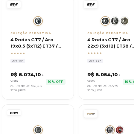
COLEÇÃO ESPORTIVA
COLEÇÃO ESPORTIVA
4 Rodas GT7 / Aro
4 Rodas GT7 / Aro
19x8.5 (5x112) ET37 /
22x9 (5x112) ET38 /
Modelo BMW 320I
Modelo GT Sport
★★★★★
★★★★★
2025
Aro
19"
Aro
22"
R$
6.074,10
R$
8.054,10
à
à
vista
vista
10% OFF
10% 
ou 12x de R$
562,417
ou 12x de R$
745,75
sem juros
sem juros
BMW