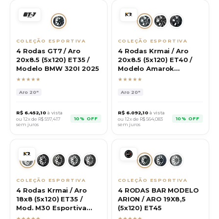
COLEÇÃO ESPORTIVA
COLEÇÃO ESPORTIVA
4 Rodas GT7 / Aro
4 Rodas Krmai / Aro
20x8.5 (5x120) ET35 /
20x8.5 (5x120) ET40 /
Modelo BMW 320I 2025
Modelo Amarok
Extreme
★★★★★
★★★★★
Aro
20"
Aro
20"
R$
6.452,10
à vista
R$
6.092,10
à vista
10% OFF
10% OFF
ou 12x de R$
597,417
ou 12x de R$
564,083
sem juros
sem juros
COLEÇÃO ESPORTIVA
COLEÇÃO ESPORTIVA
4 Rodas Krmai / Aro
4 RODAS BAR MODELO
18x8 (5x120) ET35 /
ARION / ARO 19X8,5
Mod. M30 Esportiva
(5x120) ET45
BYD
★★★★★
★★★★★