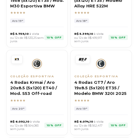
19x8 (5x120) ET35 / Mod.
(5x120) ET35 / Modelo
M30 Esportiva BMW
Alloy HRE 522M
★★★★★
★★★★★
Aro
19"
Aro
18"
R$
5.759,10
à vista
R$
5.399,10
à vista
10% OFF
10% OFF
ou 12x de R$
533,25
sem
ou 12x de R$
499,917
juros
sem juros
COLEÇÃO ESPORTIVA
COLEÇÃO ESPORTIVA
4 Rodas Krmai / Aro
4 Rodas GT7 / Aro
20x8.5 (5x120) ET40 /
19x8.5 (5x120) ET35 /
Mod. S53 Off-road
Modelo BMW 320I 2025
★★★★★
★★★★★
Aro
20"
Aro
19"
R$
6.092,10
à vista
R$
6.074,10
à vista
10% OFF
10% OFF
ou 12x de R$
564,083
ou 12x de R$
562,417
sem juros
sem juros