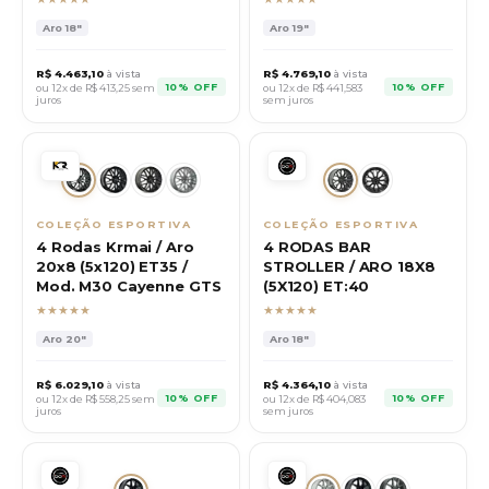
Aro
18"
Aro
19"
R$
4.463,10
à vista
R$
4.769,10
à vista
10% OFF
10% OFF
ou 12x de R$
413,25
sem
ou 12x de R$
441,583
juros
sem juros
COLEÇÃO ESPORTIVA
COLEÇÃO ESPORTIVA
4 Rodas Krmai / Aro
4 RODAS BAR
20x8 (5x120) ET35 /
STROLLER / ARO 18X8
Mod. M30 Cayenne GTS
(5X120) ET:40
★★★★★
★★★★★
Aro
20"
Aro
18"
R$
6.029,10
à vista
R$
4.364,10
à vista
10% OFF
10% OFF
ou 12x de R$
558,25
sem
ou 12x de R$
404,083
juros
sem juros