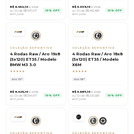
R$
6.452,10
à vista
R$
5.039,10
à vista
10% OFF
10% OFF
ou 12x de R$
597,417
ou 12x de R$
466,583
sem juros
sem juros
COLEÇÃO ESPORTIVA
COLEÇÃO ESPORTIVA
4 Rodas Raw / Aro 19x8
4 Rodas Raw / Aro 18x8
(5x120) ET35 / Modelo
(5x120) ET35 / Modelo
BMW M3 3.0
X6M
★★★★★
★★★★★
Aro
19"
Aro
18"
R$
6.425,10
à vista
R$
5.687,10
à vista
10% OFF
10% OFF
ou 12x de R$
594,917
ou 12x de R$
526,583
sem juros
sem juros
COLEÇÃO ESPORTIVA
COLEÇÃO ESPORTIVA