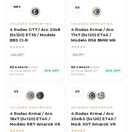
BBS
COLEÇÃO ESPORTIVA
COLEÇÃO ESPORTIVA
4 Rodas GT7 / Aro 20x8
4 Rodas Krmai / Aro
(5x120) ET35 / Modelo
17x7 (5x120) ET40 /
BBS CI-R
Modelo R56 BMW M6
★★★★★
★★★★★
Aro
20"
Aro
17"
R$
6.452,10
à vista
R$
3.644,10
à vista
10% OFF
10% OFF
ou 12x de R$
597,417
ou 12x de R$
337,417
sem juros
sem juros
COLEÇÃO ESPORTIVA
COLEÇÃO ESPORTIVA
4 Rodas Krmai / Aro
4 Rodas Krmai / Aro
18x7 (5x120) ET40 /
20x8.5 (5x120) ET40 /
Modelo R87 Amarok V6
Mod. S07 Amarok V6
★★★★★
★★★★★