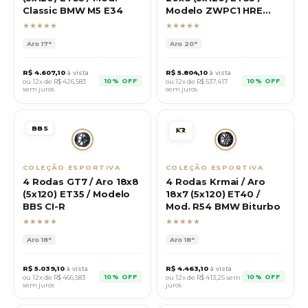
Classic BMW M5 E34
Modelo ZWPC1 HRE
P200
★★★★★
★★★★★
Aro
17"
Aro
20"
R$
4.607,10
à vista
R$
5.804,10
à vista
10% OFF
10% OFF
ou 12x de R$
426,583
ou 12x de R$
537,417
sem juros
sem juros
BBS
COLEÇÃO ESPORTIVA
COLEÇÃO ESPORTIVA
4 Rodas GT7 / Aro 18x8
4 Rodas Krmai / Aro
(5x120) ET35 / Modelo
18x7 (5x120) ET40 /
BBS CI-R
Mod. R54 BMW Biturbo
★★★★★
★★★★★
Aro
18"
Aro
18"
R$
5.039,10
à vista
R$
4.463,10
à vista
10% OFF
10% OFF
ou 12x de R$
466,583
ou 12x de R$
413,25
sem
sem juros
juros