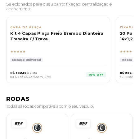
Selecionados para o seu carro: fixação, centralização e
acabamento.
CAPA DE PINÇA
FIXADOR
Kit 4 Capas Pinça Freio Brembo Dianteira
20 Paraf
Traseira C/ Trava
14x1,25 
★★★★★
★★★★★
Encaixe universal
Rosca 14x1
R$ 332,10
à vista
R$ 222,30
à
10% OFF
ou 12x de
R$ 30,75
sem juros
ou 12x de
R$ 
RODAS
Todas as rodas compatíveis com o seu veículo.