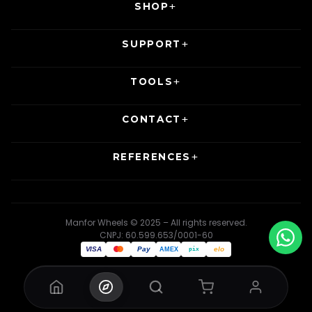
SHOP
SUPPORT
TOOLS
CONTACT
REFERENCES
Manfor Wheels © 2025 – All rights reserved.
CNPJ: 60.599.653/0001-60
VISA
Pay
elo
AMEX
pix