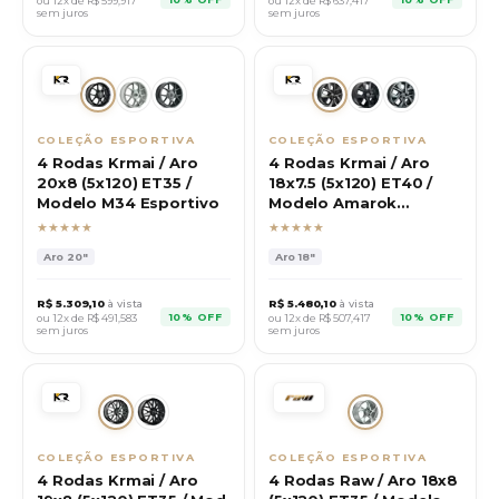
ou 12x de R$
599,917
ou 12x de R$
637,417
sem juros
sem juros
COLEÇÃO ESPORTIVA
COLEÇÃO ESPORTIVA
4 Rodas Krmai / Aro
4 Rodas Krmai / Aro
20x8 (5x120) ET35 /
18x7.5 (5x120) ET40 /
Modelo M34 Esportivo
Modelo Amarok
Extreme
★★★★★
★★★★★
Aro
20"
Aro
18"
R$
5.309,10
à vista
R$
5.480,10
à vista
10% OFF
10% OFF
ou 12x de R$
491,583
ou 12x de R$
507,417
sem juros
sem juros
COLEÇÃO ESPORTIVA
COLEÇÃO ESPORTIVA
4 Rodas Krmai / Aro
4 Rodas Raw / Aro 18x8