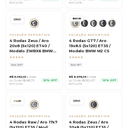
sem juros
sem juros
BMW
COLEÇÃO ESPORTIVA
COLEÇÃO ESPORTIVA
4 Rodas Zeus / Aro
4 Rodas GT7 / Aro
20x8 (5x120) ET40 /
19x8.5 (5x120) ET35 /
Modelo ZWBX6 BMW
Modelo BMW M2 CS
M135
★★★★★
★★★★★
Aro
20"
Aro
19"
R$
5.192,10
à vista
R$
6.074,10
à vista
10% OFF
10% OFF
ou 12x de R$
480,75
ou 12x de R$
562,417
sem juros
sem juros
COLEÇÃO ESPORTIVA
COLEÇÃO ESPORTIVA
4 Rodas Raw / Aro 17x7
4 Rodas Zeus / Aro
(5x120) ET35 / Mod.
20x8 (5x120) ET35 /