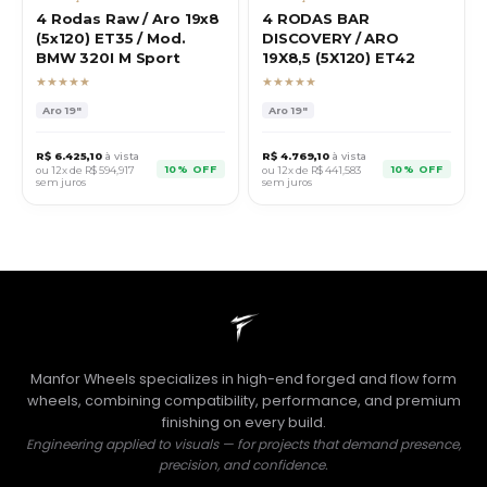
4 Rodas Raw / Aro 19x8
4 RODAS BAR
(5x120) ET35 / Mod.
DISCOVERY / ARO
BMW 320I M Sport
19X8,5 (5X120) ET42
★★★★★
★★★★★
Aro
19"
Aro
19"
R$
6.425,10
à vista
R$
4.769,10
à vista
10% OFF
10% OFF
ou 12x de R$
594,917
ou 12x de R$
441,583
sem juros
sem juros
Manfor Wheels specializes in high-end forged and flow form
wheels, combining compatibility, performance, and premium
finishing on every build.
Engineering applied to visuals — for projects that demand presence,
precision, and confidence.