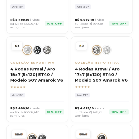
Aro
18"
Aro
20"
R$
5.480,10
à vista
R$
6.092,10
à vista
10% OFF
10% OFF
ou 12x de R$
507,417
ou 12x de R$
564,083
sem juros
sem juros
COLEÇÃO ESPORTIVA
COLEÇÃO ESPORTIVA
4 Rodas Krmai / Aro
4 Rodas Krmai / Aro
18x7 (5x120) ET40 /
17x7 (5x120) ET40 /
Modelo S07 Amarok V6
Modelo S07 Amarok V6
★★★★★
★★★★★
Aro
18"
Aro
17"
R$
5.480,10
à vista
R$
4.625,10
à vista
10% OFF
10% OFF
ou 12x de R$
507,417
ou 12x de R$
428,25
sem juros
sem juros