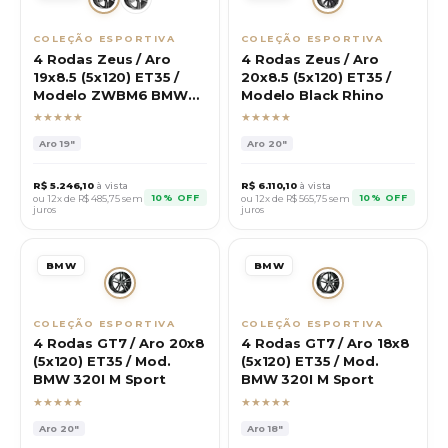
COLEÇÃO ESPORTIVA
COLEÇÃO ESPORTIVA
4 Rodas Zeus / Aro
4 Rodas Zeus / Aro
19x8.5 (5x120) ET35 /
20x8.5 (5x120) ET35 /
Modelo ZWBM6 BMW
Modelo Black Rhino
M6
★★★★★
★★★★★
Aro
19"
Aro
20"
R$
5.246,10
à vista
R$
6.110,10
à vista
10% OFF
10% OFF
ou 12x de R$
485,75
sem
ou 12x de R$
565,75
sem
juros
juros
BMW
BMW
COLEÇÃO ESPORTIVA
COLEÇÃO ESPORTIVA
4 Rodas GT7 / Aro 20x8
4 Rodas GT7 / Aro 18x8
(5x120) ET35 / Mod.
(5x120) ET35 / Mod.
BMW 320I M Sport
BMW 320I M Sport
★★★★★
★★★★★
Aro
20"
Aro
18"