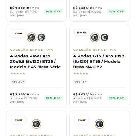
R$
7.289,10
à vista
R$
6.524,10
à vista
10% OFF
10% OFF
ou 12x de R$
674,917
ou 12x de R$
604,083
sem juros
sem juros
BMW
COLEÇÃO ESPORTIVA
COLEÇÃO ESPORTIVA
4 Rodas Raw / Aro
4 Rodas GT7 / Aro 18x8
20x8.5 (5x120) ET35 /
(5x120) ET35 / Modelo
Modelo B45 BMW Série
BMW M4 G82
★★★★★
★★★★★
Aro
20"
Aro
18"
R$
7.289,10
à vista
R$
5.039,10
à vista
10% OFF
10% OFF
ou 12x de R$
674,917
ou 12x de R$
466,583
sem juros
sem juros