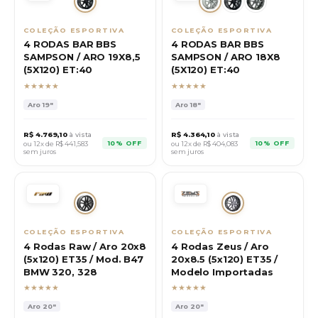
COLEÇÃO ESPORTIVA
COLEÇÃO ESPORTIVA
4 RODAS BAR BBS
4 RODAS BAR BBS
SAMPSON / ARO 19X8,5
SAMPSON / ARO 18X8
(5X120) ET:40
(5X120) ET:40
★★★★★
★★★★★
Aro
19"
Aro
18"
R$
4.769,10
à vista
R$
4.364,10
à vista
10% OFF
10% OFF
ou 12x de R$
441,583
ou 12x de R$
404,083
sem juros
sem juros
COLEÇÃO ESPORTIVA
COLEÇÃO ESPORTIVA
4 Rodas Raw / Aro 20x8
4 Rodas Zeus / Aro
(5x120) ET35 / Mod. B47
20x8.5 (5x120) ET35 /
BMW 320, 328
Modelo Importadas
★★★★★
★★★★★
Aro
20"
Aro
20"