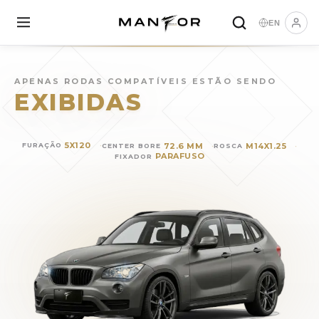
EN
Rodas para
BMW X1
(
2010
)
APENAS RODAS COMPATÍVEIS ESTÃO SENDO
EXIBIDAS
5X120
72.6 MM
M14X1.25
FURAÇÃO
CENTER BORE
ROSCA
PARAFUSO
FIXADOR