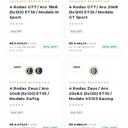
COLEÇÃO ESPORTIVA
COLEÇÃO ESPORTIVA
4 Rodas GT7 / Aro 18x8
4 Rodas GT7 / Aro 20x8
(5x120) ET35 / Modelo M
(5x120) ET35 / Modelo
Sport
GT Sport
★★★★★
★★★★★
Aro
18"
Aro
20"
R$
5.039,10
à vista
R$
6.452,10
à vista
10% OFF
10% OFF
ou 12x de R$
466,583
ou 12x de R$
597,417
sem juros
sem juros
COLEÇÃO ESPORTIVA
COLEÇÃO ESPORTIVA
4 Rodas Zeus / Aro
4 Rodas Zeus / Aro
20x8 (5x120) ET35 /
20x8.5 (5x120) ET35 /
Modelo Zwftg
Modelo VS103 Racing
★★★★★
★★★★★
Aro
20"
Aro
20"
R$
6.479,10
à vista
R$
6.884,10
à vista
10% OFF
10% OFF