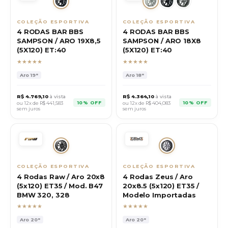
COLEÇÃO ESPORTIVA
COLEÇÃO ESPORTIVA
4 RODAS BAR BBS
4 RODAS BAR BBS
SAMPSON / ARO 19X8,5
SAMPSON / ARO 18X8
(5X120) ET:40
(5X120) ET:40
★★★★★
★★★★★
Aro
19"
Aro
18"
R$
4.769,10
à vista
R$
4.364,10
à vista
10% OFF
10% OFF
ou 12x de R$
441,583
ou 12x de R$
404,083
sem juros
sem juros
COLEÇÃO ESPORTIVA
COLEÇÃO ESPORTIVA
4 Rodas Raw / Aro 20x8
4 Rodas Zeus / Aro
(5x120) ET35 / Mod. B47
20x8.5 (5x120) ET35 /
BMW 320, 328
Modelo Importadas
★★★★★
★★★★★
Aro
20"
Aro
20"