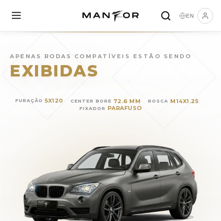
EN
Rodas para
BMW X1
(
2014
)
APENAS RODAS COMPATÍVEIS ESTÃO SENDO
EXIBIDAS
5X120
72.6 MM
M14X1.25
FURAÇÃO
CENTER BORE
ROSCA
PARAFUSO
FIXADOR