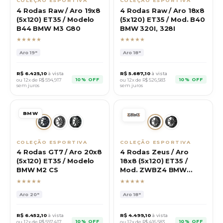
COLEÇÃO ESPORTIVA
COLEÇÃO ESPORTIVA
4 Rodas Raw / Aro 19x8
4 Rodas Raw / Aro 18x8
(5x120) ET35 / Modelo
(5x120) ET35 / Mod. B40
B44 BMW M3 G80
BMW 320I, 328I
★★★★★
★★★★★
Aro
19"
Aro
18"
R$
6.425,10
à vista
R$
5.687,10
à vista
10% OFF
10% OFF
ou 12x de R$
594,917
ou 12x de R$
526,583
sem juros
sem juros
BMW
COLEÇÃO ESPORTIVA
COLEÇÃO ESPORTIVA
4 Rodas GT7 / Aro 20x8
4 Rodas Zeus / Aro
(5x120) ET35 / Modelo
18x8 (5x120) ET35 /
BMW M2 CS
Mod. ZWBZ4 BMW
320M GP
★★★★★
★★★★★
Aro
20"
Aro
18"
R$
6.452,10
à vista
R$
4.499,10
à vista
10% OFF
10% OFF
ou 12x de R$
597,417
ou 12x de R$
416,583