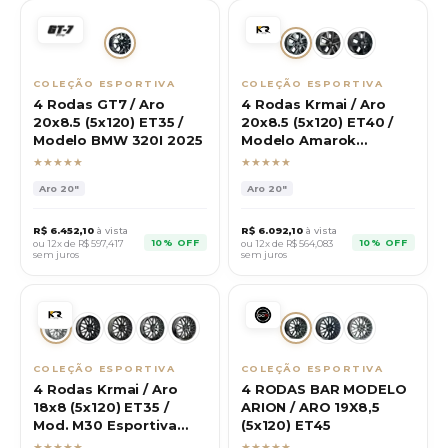
COLEÇÃO ESPORTIVA
COLEÇÃO ESPORTIVA
4 Rodas GT7 / Aro
4 Rodas Krmai / Aro
20x8.5 (5x120) ET35 /
20x8.5 (5x120) ET40 /
Modelo BMW 320I 2025
Modelo Amarok
Extreme
★★★★★
★★★★★
Aro
20"
Aro
20"
R$
6.452,10
à vista
R$
6.092,10
à vista
10% OFF
10% OFF
ou 12x de R$
597,417
ou 12x de R$
564,083
sem juros
sem juros
COLEÇÃO ESPORTIVA
COLEÇÃO ESPORTIVA
4 Rodas Krmai / Aro
4 RODAS BAR MODELO
18x8 (5x120) ET35 /
ARION / ARO 19X8,5
Mod. M30 Esportiva
(5x120) ET45
BYD
★★★★★
★★★★★