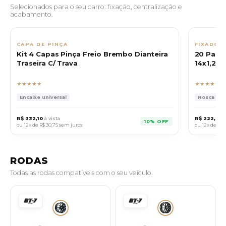
Selecionados para o seu carro: fixação, centralização e
acabamento.
CAPA DE PINÇA
FIXADOR
Kit 4 Capas Pinça Freio Brembo Dianteira
20 Paraf
Traseira C/ Trava
14x1,25 
★★★★★
★★★★★
Encaixe universal
Rosca 14x1
R$ 332,10
à vista
R$ 222,30
à
10% OFF
ou 12x de
R$ 30,75
sem juros
ou 12x de
R$ 
RODAS
Todas as rodas compatíveis com o seu veículo.