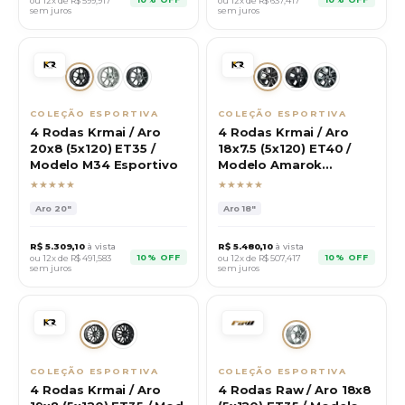
ou 12x de R$
599,917
ou 12x de R$
637,417
sem juros
sem juros
COLEÇÃO ESPORTIVA
COLEÇÃO ESPORTIVA
4 Rodas Krmai / Aro
4 Rodas Krmai / Aro
20x8 (5x120) ET35 /
18x7.5 (5x120) ET40 /
Modelo M34 Esportivo
Modelo Amarok
Extreme
★★★★★
★★★★★
Aro
20"
Aro
18"
R$
5.309,10
à vista
R$
5.480,10
à vista
10% OFF
10% OFF
ou 12x de R$
491,583
ou 12x de R$
507,417
sem juros
sem juros
COLEÇÃO ESPORTIVA
COLEÇÃO ESPORTIVA
4 Rodas Krmai / Aro
4 Rodas Raw / Aro 18x8