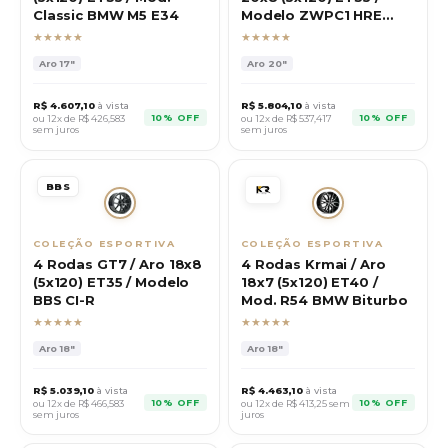
Classic BMW M5 E34
Modelo ZWPC1 HRE
P200
★★★★★
★★★★★
Aro
17"
Aro
20"
R$
4.607,10
à vista
R$
5.804,10
à vista
10% OFF
10% OFF
ou 12x de R$
426,583
ou 12x de R$
537,417
sem juros
sem juros
BBS
COLEÇÃO ESPORTIVA
COLEÇÃO ESPORTIVA
4 Rodas GT7 / Aro 18x8
4 Rodas Krmai / Aro
(5x120) ET35 / Modelo
18x7 (5x120) ET40 /
BBS CI-R
Mod. R54 BMW Biturbo
★★★★★
★★★★★
Aro
18"
Aro
18"
R$
5.039,10
à vista
R$
4.463,10
à vista
10% OFF
10% OFF
ou 12x de R$
466,583
ou 12x de R$
413,25
sem
sem juros
juros