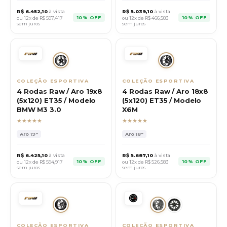
R$
6.452,10
à vista
R$
5.039,10
à vista
10% OFF
10% OFF
ou 12x de R$
597,417
ou 12x de R$
466,583
sem juros
sem juros
COLEÇÃO ESPORTIVA
COLEÇÃO ESPORTIVA
4 Rodas Raw / Aro 19x8
4 Rodas Raw / Aro 18x8
(5x120) ET35 / Modelo
(5x120) ET35 / Modelo
BMW M3 3.0
X6M
★★★★★
★★★★★
Aro
19"
Aro
18"
R$
6.425,10
à vista
R$
5.687,10
à vista
10% OFF
10% OFF
ou 12x de R$
594,917
ou 12x de R$
526,583
sem juros
sem juros
COLEÇÃO ESPORTIVA
COLEÇÃO ESPORTIVA