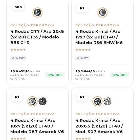
BBS
COLEÇÃO ESPORTIVA
COLEÇÃO ESPORTIVA
4 Rodas GT7 / Aro 20x8
4 Rodas Krmai / Aro
(5x120) ET35 / Modelo
17x7 (5x120) ET40 /
BBS CI-R
Modelo R56 BMW M6
★★★★★
★★★★★
Aro
20"
Aro
17"
R$
6.452,10
à vista
R$
3.644,10
à vista
10% OFF
10% OFF
ou 12x de R$
597,417
ou 12x de R$
337,417
sem juros
sem juros
COLEÇÃO ESPORTIVA
COLEÇÃO ESPORTIVA
4 Rodas Krmai / Aro
4 Rodas Krmai / Aro
18x7 (5x120) ET40 /
20x8.5 (5x120) ET40 /
Modelo R87 Amarok V6
Mod. S07 Amarok V6
★★★★★
★★★★★