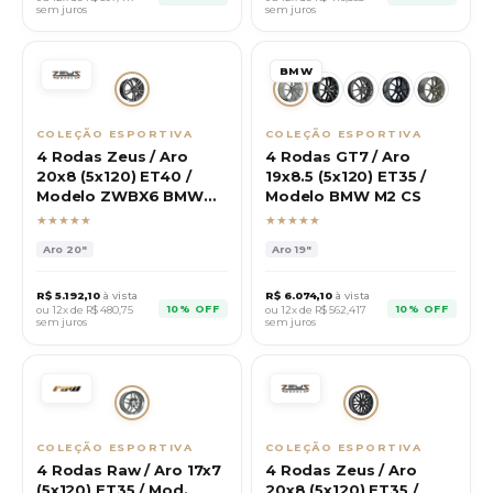
sem juros
sem juros
BMW
COLEÇÃO ESPORTIVA
COLEÇÃO ESPORTIVA
4 Rodas Zeus / Aro
4 Rodas GT7 / Aro
20x8 (5x120) ET40 /
19x8.5 (5x120) ET35 /
Modelo ZWBX6 BMW
Modelo BMW M2 CS
M135
★★★★★
★★★★★
Aro
20"
Aro
19"
R$
5.192,10
à vista
R$
6.074,10
à vista
10% OFF
10% OFF
ou 12x de R$
480,75
ou 12x de R$
562,417
sem juros
sem juros
COLEÇÃO ESPORTIVA
COLEÇÃO ESPORTIVA
4 Rodas Raw / Aro 17x7
4 Rodas Zeus / Aro
(5x120) ET35 / Mod.
20x8 (5x120) ET35 /