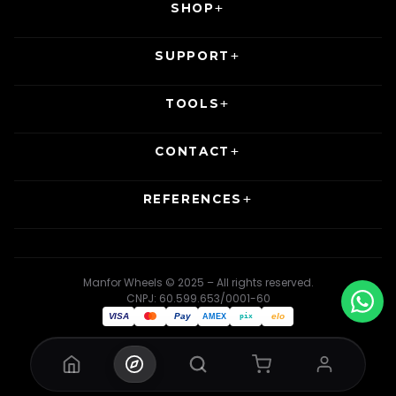
SHOP
SUPPORT
TOOLS
CONTACT
REFERENCES
Manfor Wheels © 2025 – All rights reserved.
CNPJ: 60.599.653/0001-60
VISA
Pay
elo
AMEX
pix