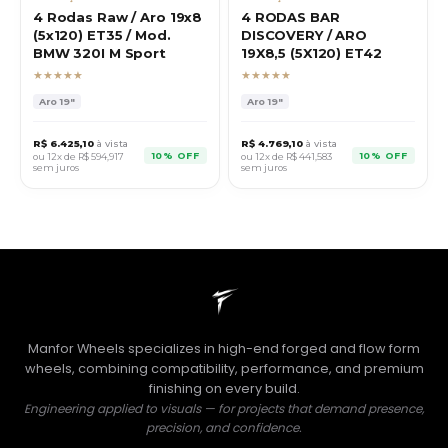
4 Rodas Raw / Aro 19x8
4 RODAS BAR
(5x120) ET35 / Mod.
DISCOVERY / ARO
BMW 320I M Sport
19X8,5 (5X120) ET42
★★★★★
★★★★★
Aro
19"
Aro
19"
R$
6.425,10
à vista
R$
4.769,10
à vista
10% OFF
10% OFF
ou 12x de R$
594,917
ou 12x de R$
441,583
sem juros
sem juros
Manfor Wheels specializes in high-end forged and flow form
wheels, combining compatibility, performance, and premium
finishing on every build.
Engineering applied to visuals — for projects that demand presence,
precision, and confidence.