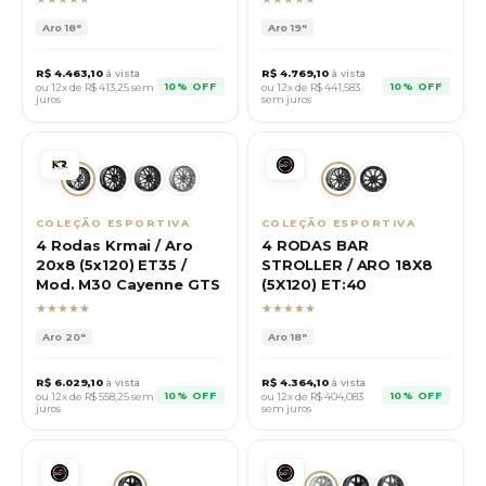
Aro
18"
Aro
19"
R$
4.463,10
à vista
R$
4.769,10
à vista
10% OFF
10% OFF
ou 12x de R$
413,25
sem
ou 12x de R$
441,583
juros
sem juros
COLEÇÃO ESPORTIVA
COLEÇÃO ESPORTIVA
4 Rodas Krmai / Aro
4 RODAS BAR
20x8 (5x120) ET35 /
STROLLER / ARO 18X8
Mod. M30 Cayenne GTS
(5X120) ET:40
★★★★★
★★★★★
Aro
20"
Aro
18"
R$
6.029,10
à vista
R$
4.364,10
à vista
10% OFF
10% OFF
ou 12x de R$
558,25
sem
ou 12x de R$
404,083
juros
sem juros