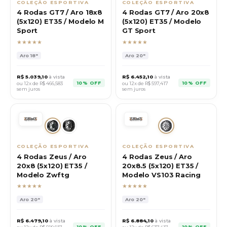
COLEÇÃO ESPORTIVA
COLEÇÃO ESPORTIVA
4 Rodas GT7 / Aro 18x8
4 Rodas GT7 / Aro 20x8
(5x120) ET35 / Modelo M
(5x120) ET35 / Modelo
Sport
GT Sport
★★★★★
★★★★★
Aro
18"
Aro
20"
R$
5.039,10
à vista
R$
6.452,10
à vista
10% OFF
10% OFF
ou 12x de R$
466,583
ou 12x de R$
597,417
sem juros
sem juros
COLEÇÃO ESPORTIVA
COLEÇÃO ESPORTIVA
4 Rodas Zeus / Aro
4 Rodas Zeus / Aro
20x8 (5x120) ET35 /
20x8.5 (5x120) ET35 /
Modelo Zwftg
Modelo VS103 Racing
★★★★★
★★★★★
Aro
20"
Aro
20"
R$
6.479,10
à vista
R$
6.884,10
à vista
10% OFF
10% OFF