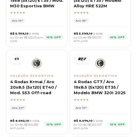
19x8 (5x120) ET35 / Mod.
(5x120) ET35 / Modelo
M30 Esportiva BMW
Alloy HRE 522M
★★★★★
★★★★★
Aro
19"
Aro
18"
R$
5.759,10
à vista
R$
5.399,10
à vista
10% OFF
10% OFF
ou 12x de R$
533,25
sem
ou 12x de R$
499,917
juros
sem juros
COLEÇÃO ESPORTIVA
COLEÇÃO ESPORTIVA
4 Rodas Krmai / Aro
4 Rodas GT7 / Aro
20x8.5 (5x120) ET40 /
19x8.5 (5x120) ET35 /
Mod. S53 Off-road
Modelo BMW 320I 2025
★★★★★
★★★★★
Aro
20"
Aro
19"
R$
6.092,10
à vista
R$
6.074,10
à vista
10% OFF
10% OFF
ou 12x de R$
564,083
ou 12x de R$
562,417
sem juros
sem juros