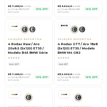
R$
7.289,10
à vista
R$
6.524,10
à vista
10% OFF
10% OFF
ou 12x de R$
674,917
ou 12x de R$
604,083
sem juros
sem juros
BMW
COLEÇÃO ESPORTIVA
COLEÇÃO ESPORTIVA
4 Rodas Raw / Aro
4 Rodas GT7 / Aro 18x8
20x8.5 (5x120) ET35 /
(5x120) ET35 / Modelo
Modelo B45 BMW Série
BMW M4 G82
★★★★★
★★★★★
Aro
20"
Aro
18"
R$
7.289,10
à vista
R$
5.039,10
à vista
10% OFF
10% OFF
ou 12x de R$
674,917
ou 12x de R$
466,583
sem juros
sem juros