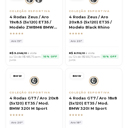
COLEÇÃO ESPORTIVA
COLEÇÃO ESPORTIVA
4 Rodas Zeus / Aro
4 Rodas Zeus / Aro
19x8.5 (5x120) ET35 /
20x8.5 (5x120) ET35 /
Modelo ZWBM6 BMW
Modelo Black Rhino
M6
★★★★★
★★★★★
Aro
19"
Aro
20"
R$
5.246,10
à vista
R$
6.110,10
à vista
10% OFF
10% OFF
ou 12x de R$
485,75
sem
ou 12x de R$
565,75
sem
juros
juros
BMW
BMW
COLEÇÃO ESPORTIVA
COLEÇÃO ESPORTIVA
4 Rodas GT7 / Aro 20x8
4 Rodas GT7 / Aro 18x8
(5x120) ET35 / Mod.
(5x120) ET35 / Mod.
BMW 320I M Sport
BMW 320I M Sport
★★★★★
★★★★★
Aro
20"
Aro
18"