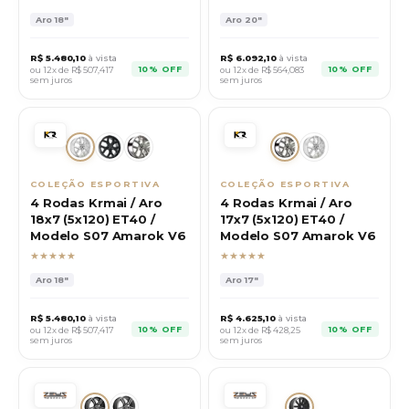
Aro
18"
Aro
20"
R$
5.480,10
à vista
R$
6.092,10
à vista
10% OFF
10% OFF
ou 12x de R$
507,417
ou 12x de R$
564,083
sem juros
sem juros
COLEÇÃO ESPORTIVA
COLEÇÃO ESPORTIVA
4 Rodas Krmai / Aro
4 Rodas Krmai / Aro
18x7 (5x120) ET40 /
17x7 (5x120) ET40 /
Modelo S07 Amarok V6
Modelo S07 Amarok V6
★★★★★
★★★★★
Aro
18"
Aro
17"
R$
5.480,10
à vista
R$
4.625,10
à vista
10% OFF
10% OFF
ou 12x de R$
507,417
ou 12x de R$
428,25
sem juros
sem juros