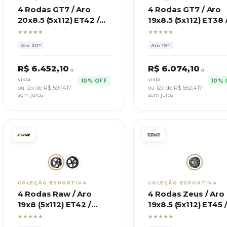
4 Rodas GT7 / Aro
4 Rodas GT7 / Aro
20x8.5 (5x112) ET42 /
19x8.5 (5x112) ET38 
Modelo SQ8
Modelo BMW M2 C
★★★★★
★★★★★
Sportback
Aro
20"
Aro
19"
R$
6.452,10
R$
6.074,10
à
à
vista
vista
10% OFF
10% 
ou 12x de R$
597,417
ou 12x de R$
562,417
sem juros
sem juros
COLEÇÃO ESPORTIVA
COLEÇÃO ESPORTIVA
4 Rodas Raw / Aro
4 Rodas Zeus / Aro
19x8 (5x112) ET42 /
19x8.5 (5x112) ET45 
Modelo A23 Audi A3,
Modelo Mercedes 
★★★★★
★★★★★
A4