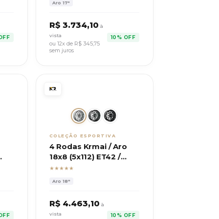
Aro
17"
R$
3.734,10
à
vista
OFF
10% OFF
ou 12x de R$
345,75
sem juros
COLEÇÃO ESPORTIVA
4 Rodas Krmai / Aro
18x8 (5x112) ET42 /
A3,
Mod. M30 Cayenne
★★★★★
GTS
Aro
18"
R$
4.463,10
à
vista
OFF
10% OFF