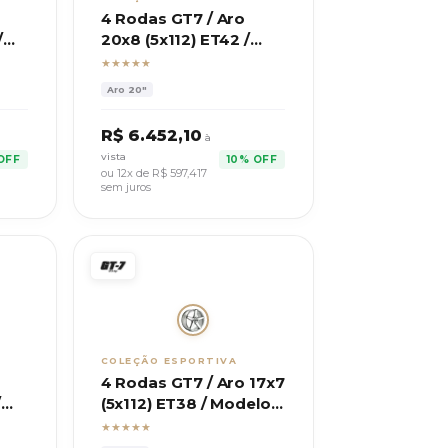
4 Rodas GT7 / Aro
/
20x8 (5x112) ET42 /
S
Mod. Mercedes AMG
★★★★★
SL55
Aro
20"
R$
6.452,10
à
vista
OFF
10% OFF
ou 12x de R$
597,417
sem juros
COLEÇÃO ESPORTIVA
4 Rodas GT7 / Aro 17x7
/
(5x112) ET38 / Modelo
C43
C-spec 2
★★★★★