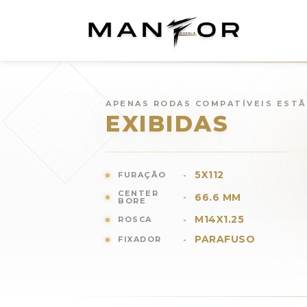
Rodas para
BMW X1
(
2019
)
APENAS RODAS COMPATÍVEIS EST
EXIBIDAS
5X112
FURAÇÃO
-
CENTER
66.6 MM
-
BORE
M14X1.25
ROSCA
-
PARAFUSO
FIXADOR
-