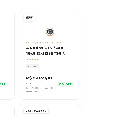
COLEÇÃO ESPORTIVA
4 Rodas GT7 / Aro
18x8 (5x112) ET38 /
Mod. Esportivas BMW
★★★★★
M4
Aro
18"
R$
5.039,10
à
vista
OFF
10% OFF
ou 12x de R$
466,583
sem juros
VOLKSWAGEN