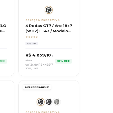
COLEÇÃO ESPORTIVA
ELO
4 Rodas GT7 / Aro 18x7
0X8
(5x112) ET43 / Modelo
VW Golf GTI
★★★★★
Aro
18"
R$
4.859,10
à
vista
OFF
10% OFF
ou 12x de R$
449,917
sem juros
MERCEDES-BENZ
COLEÇÃO ESPORTIVA