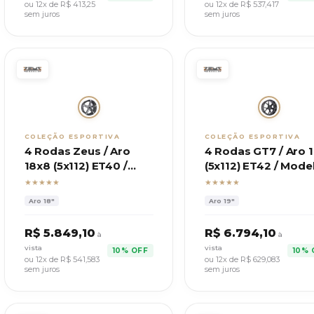
ou 12x de R$
413,25
ou 12x de R$
537,417
sem juros
sem juros
COLEÇÃO ESPORTIVA
COLEÇÃO ESPORTIVA
4 Rodas Zeus / Aro
4 Rodas GT7 / Aro 
18x8 (5x112) ET40 /
(5x112) ET42 / Mode
Modelo Esportivo
IMP S3
★★★★★
★★★★★
Aro
18"
Aro
19"
R$
5.849,10
R$
6.794,10
à
à
vista
vista
10% OFF
10% 
ou 12x de R$
541,583
ou 12x de R$
629,083
sem juros
sem juros