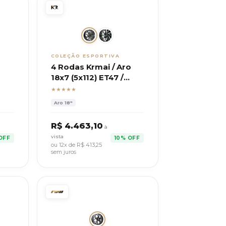
COLEÇÃO ESPORTIVA
4 Rodas Krmai / Aro
18x7 (5x112) ET47 /
Mod. R93 Compatível
★★★★★
Aro
18"
R$
4.463,10
à
vista
OFF
10% OFF
ou 12x de R$
413,25
sem juros