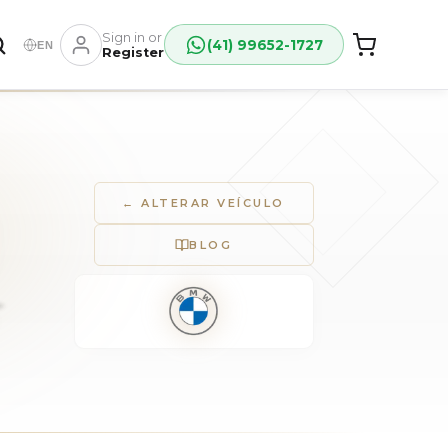
Sign in or
(41) 99652-1727
EN
Register
← ALTERAR VEÍCULO
BLOG