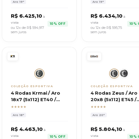
Aro
19"
Aro
19"
R$
6.425,10
R$
6.434,10
à
à
vista
vista
10% OFF
10% 
ou 12x de R$
594,917
ou 12x de R$
595,75
sem juros
sem juros
COLEÇÃO ESPORTIVA
COLEÇÃO ESPORTIVA
4 Rodas Krmai / Aro
4 Rodas Zeus / Aro
18x7 (5x112) ET40 /
20x8 (5x112) ET45 /
Modelo S49 Audi
Mod. ZWARS3 Audi 
★★★★★
★★★★★
Q3
Aro
18"
Aro
20"
R$
4.463,10
R$
5.804,10
à
à
vista
vista
10% OFF
10% 