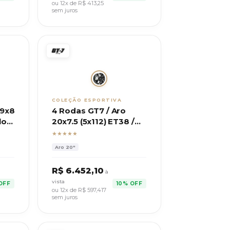
ou 12x de R$
413,25
sem juros
COLEÇÃO ESPORTIVA
19x8
4 Rodas GT7 / Aro
lo
20x7.5 (5x112) ET38 /
Mod. Amarok Extreme
★★★★★
Aro
20"
R$
6.452,10
à
vista
OFF
10% OFF
ou 12x de R$
597,417
sem juros