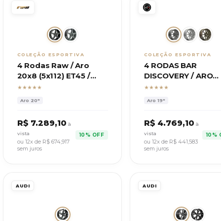
COLEÇÃO ESPORTIVA
COLEÇÃO ESPORTIVA
4 Rodas Raw / Aro
4 RODAS BAR
20x8 (5x112) ET45 /
DISCOVERY / ARO
Modelo Mercedes
19X8,5 (5X112) ET42
★★★★★
★★★★★
Benz
Aro
20"
Aro
19"
R$
7.289,10
R$
4.769,10
à
à
vista
vista
10% OFF
10% 
ou 12x de R$
674,917
ou 12x de R$
441,583
sem juros
sem juros
AUDI
AUDI