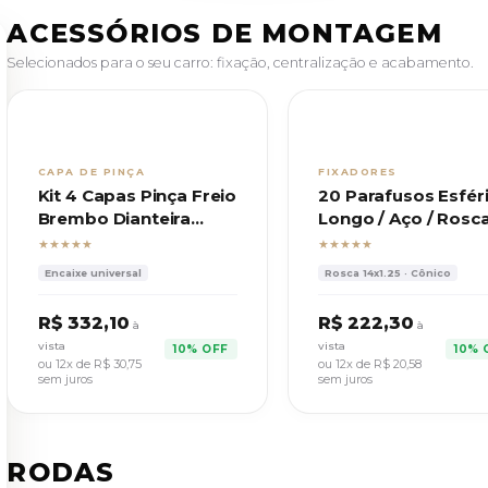
ACESSÓRIOS DE MONTAGEM
Selecionados para o seu carro: fixação, centralização e acabamento.
CAPA DE PINÇA
FIXADORES
Kit 4 Capas Pinça Freio
20 Parafusos Esfér
Brembo Dianteira
Longo / Aço / Rosc
Traseira C/ Trava
14x1,25 Chave 17
★★★★★
★★★★★
Encaixe universal
Rosca 14x1.25 · Cônico
R$ 332,10
R$ 222,30
à
à
vista
vista
10% OFF
10% 
ou 12x de
R$ 30,75
ou 12x de
R$ 20,58
sem juros
sem juros
RODAS