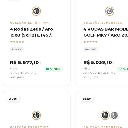
COLEÇÃO ESPORTIVA
COLEÇÃO ESPORTIVA
4 Rodas Zeus / Aro
4 RODAS BAR MOD
19x8 (5x112) ET45 /
GOLF MK7 / ARO 2
Modelo VW Jetta
(5x112) ET42
★★★★★
★★★★★
Aro
19"
Aro
20"
R$
6.677,10
R$
5.039,10
à
à
vista
vista
10% OFF
10% 
ou 12x de R$
618,25
ou 12x de R$
466,583
sem juros
sem juros
AUDI
BMW
COLEÇÃO ESPORTIVA
COLEÇÃO ESPORTIVA