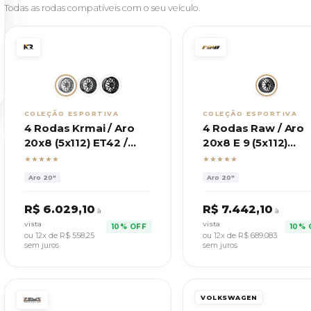
Todas as rodas compatíveis com o seu veículo.
COLEÇÃO ESPORTIVA
COLEÇÃO ESPORTIVA
4 Rodas Krmai / Aro
4 Rodas Raw / Aro
20x8 (5x112) ET42 /
20x8 E 9 (5x112)
Modelo M30 Mercedes
ET45/50 / Modelo
★★★★★
★★★★★
Mercedes
Aro
20"
Aro
20"
R$
6.029,10
R$
7.442,10
à
à
vista
vista
10% OFF
10% 
ou 12x de R$
558,25
ou 12x de R$
689,083
sem juros
sem juros
VOLKSWAGEN