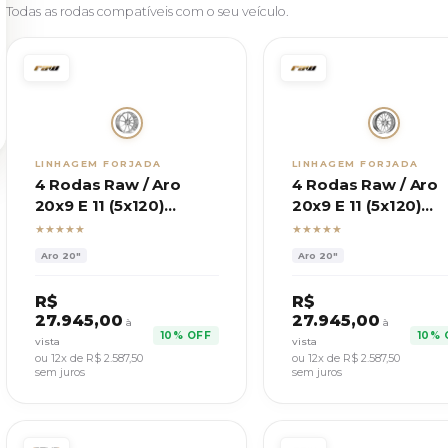
Todas as rodas compatíveis com o seu veículo.
LINHAGEM FORJADA
LINHAGEM FORJADA
4 Rodas Raw / Aro
4 Rodas Raw / Aro
20x9 E 11 (5x120)
20x9 E 11 (5x120)
ET20/38 / Modelo
ET20/38 / Modelo 
★★★★★
★★★★★
FL28
Aro
20"
Aro
20"
R$
R$
27.945,00
27.945,00
à
à
10% OFF
10% 
vista
vista
ou 12x de R$
2.587,50
ou 12x de R$
2.587,50
sem juros
sem juros