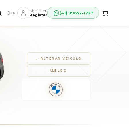
Sign in or
(41) 99652-1727
EN
Register
← ALTERAR VEÍCULO
BLOG