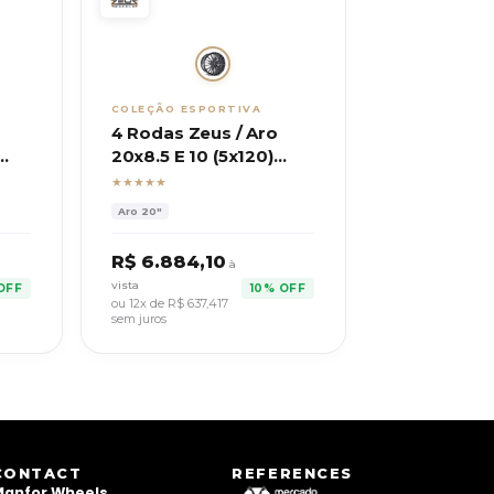
COLEÇÃO ESPORTIVA
4 Rodas Zeus / Aro
20x8.5 E 10 (5x120)
HRE
ET30/40 / Mod. BMW
★★★★★
X3
Aro
20"
R$
6.884,10
à
vista
OFF
10% OFF
ou 12x de R$
637,417
sem juros
CONTACT
REFERENCES
anfor Wheels