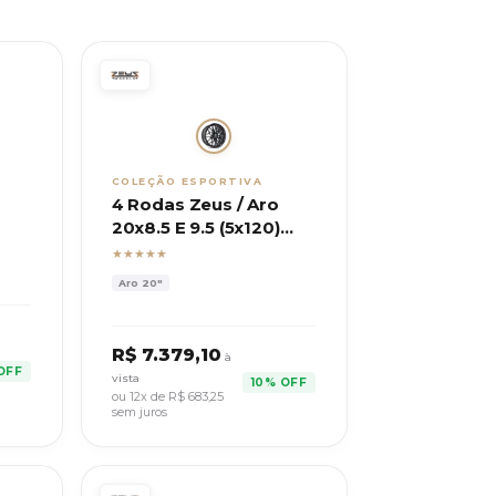
COLEÇÃO ESPORTIVA
4 Rodas Zeus / Aro
20x8.5 E 9.5 (5x120)
FL29
ET35/40 / Modelo G82
★★★★★
Aro
20"
R$
7.379,10
à
OFF
vista
10% OFF
ou 12x de R$
683,25
sem juros