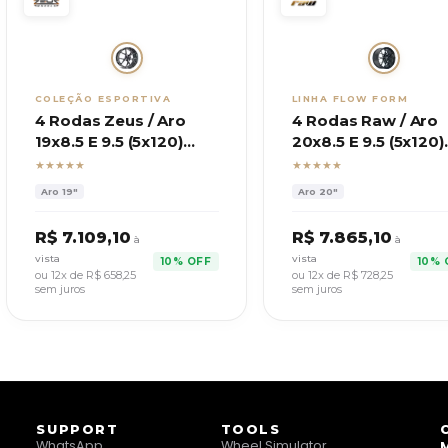
COLEÇÃO ESPORTIVA
LINHA FLOW FORM
4 Rodas Zeus / Aro
4 Rodas Raw / Aro
19x8.5 E 9.5 (5x120)
20x8.5 E 9.5 (5x120)
ET35/38 / Modelo BBS
ET35/38 / Modelo 
★★★★★
★★★★★
Aro
19"
Aro
20"
R$
7.109,10
R$
7.865,10
à
à
vista
vista
10% OFF
10% 
ou 12x de R$
658,25
ou 12x de R$
728,25
sem juros
sem juros
SUPPORT
TOOLS
WhatsApp
Wheel Simulator
M