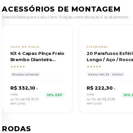
ACESSÓRIOS DE MONTAGEM
Selecionados para o seu carro: fixação, centralização e acabamento.
CAPA DE PINÇA
FIXADORES
Kit 4 Capas Pinça Freio
20 Parafusos Esfér
Brembo Dianteira
Longo / Aço / Rosc
Traseira C/ Trava
14x1,25 Chave 17
★★★★★
★★★★★
Encaixe universal
Rosca 14x1.25 · Cônico
R$ 332,10
R$ 222,30
à
à
vista
vista
10% OFF
10% 
ou 12x de
R$ 30,75
ou 12x de
R$ 20,58
sem juros
sem juros
RODAS