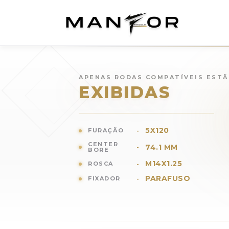
Rodas para
BMW X5
(
2008
)
APENAS RODAS COMPATÍVEIS EST
EXIBIDAS
5X120
FURAÇÃO
-
CENTER
74.1 MM
-
BORE
M14X1.25
ROSCA
-
PARAFUSO
FIXADOR
-