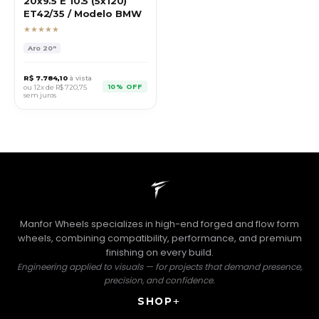
20x9.5 E 10.5 (5x120)
ET42/35 / Modelo BMW
★★★★★
Aro
20"
R$
7.784,10
à vista
10% OFF
ou 12x de R$
720,75
sem juros
Manfor Wheels specializes in high-end forged and flow form
wheels, combining compatibility, performance, and premium
finishing on every build.
Engineering applied to visuals — for projects that demand presence,
precision, and confidence.
SHOP