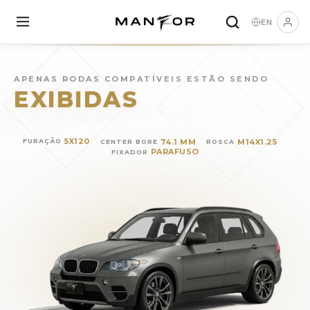
EN
Rodas para
BMW X5
(
2011
)
APENAS RODAS COMPATÍVEIS ESTÃO SENDO
EXIBIDAS
5X120
74.1 MM
M14X1.25
FURAÇÃO
CENTER BORE
ROSCA
PARAFUSO
FIXADOR