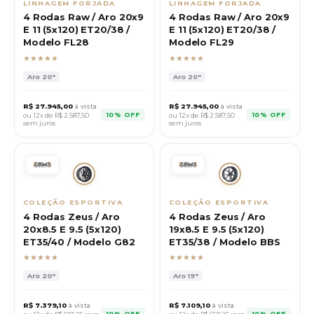
LINHAGEM FORJADA
LINHAGEM FORJADA
4 Rodas Raw / Aro 20x9
4 Rodas Raw / Aro 20x9
E 11 (5x120) ET20/38 /
E 11 (5x120) ET20/38 /
Modelo FL28
Modelo FL29
★★★★★
★★★★★
Aro
20"
Aro
20"
R$
27.945,00
à vista
R$
27.945,00
à vista
10% OFF
10% OFF
ou 12x de R$
2.587,50
ou 12x de R$
2.587,50
sem juros
sem juros
COLEÇÃO ESPORTIVA
COLEÇÃO ESPORTIVA
4 Rodas Zeus / Aro
4 Rodas Zeus / Aro
20x8.5 E 9.5 (5x120)
19x8.5 E 9.5 (5x120)
ET35/40 / Modelo G82
ET35/38 / Modelo BBS
★★★★★
★★★★★
Aro
20"
Aro
19"
R$
7.379,10
à vista
R$
7.109,10
à vista
10% OFF
10% OFF