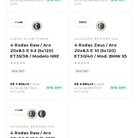
ou 12x de R$
683,25
sem
ou 12x de R$
658,25
sem
juros
juros
LINHA FLOW FORM
COLEÇÃO ESPORTIVA
4 Rodas Raw / Aro
4 Rodas Zeus / Aro
20x8.5 E 9.5 (5x120)
20x8.5 E 10 (5x120)
ET35/38 / Modelo HRE
ET30/40 / Mod. BMW X3
★★★★★
★★★★★
Aro
20"
Aro
20"
R$
7.865,10
à vista
R$
6.884,10
à vista
10% OFF
10% OFF
ou 12x de R$
728,25
ou 12x de R$
637,417
sem juros
sem juros
COLEÇÃO ESPORTIVA
4 Rodas Raw / Aro