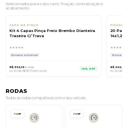
Selecionados para o seu carro: fixação, centralização e
acabamento.
CAPA DE PINÇA
FIXADOR
Kit 4 Capas Pinça Freio Brembo Dianteira
20 Paraf
Traseira C/ Trava
14x1,25 
★★★★★
★★★★★
Encaixe universal
Rosca 14x1
R$ 332,10
à vista
R$ 222,30
à
10% OFF
ou 12x de
R$ 30,75
sem juros
ou 12x de
R$ 
RODAS
Todas as rodas compatíveis com o seu veículo.