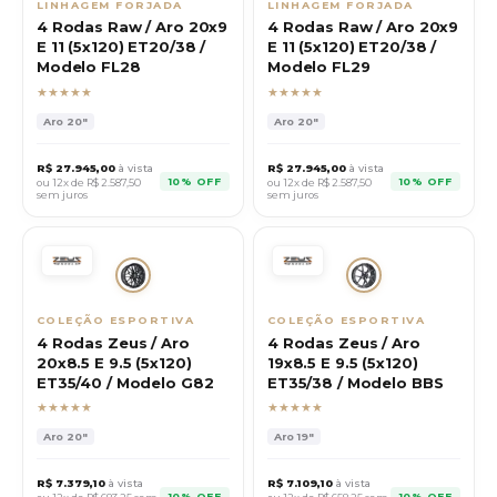
LINHAGEM FORJADA
LINHAGEM FORJADA
4 Rodas Raw / Aro 20x9
4 Rodas Raw / Aro 20x9
E 11 (5x120) ET20/38 /
E 11 (5x120) ET20/38 /
Modelo FL28
Modelo FL29
★★★★★
★★★★★
Aro
20"
Aro
20"
R$
27.945,00
à vista
R$
27.945,00
à vista
10% OFF
10% OFF
ou 12x de R$
2.587,50
ou 12x de R$
2.587,50
sem juros
sem juros
COLEÇÃO ESPORTIVA
COLEÇÃO ESPORTIVA
4 Rodas Zeus / Aro
4 Rodas Zeus / Aro
20x8.5 E 9.5 (5x120)
19x8.5 E 9.5 (5x120)
ET35/40 / Modelo G82
ET35/38 / Modelo BBS
★★★★★
★★★★★
Aro
20"
Aro
19"
R$
7.379,10
à vista
R$
7.109,10
à vista
10% OFF
10% OFF