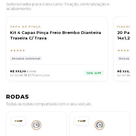
Selecionados para o seu carro: fixação, centralização e
acabamento.
CAPA DE PINÇA
FIXADOR
Kit 4 Capas Pinça Freio Brembo Dianteira
20 Paraf
Traseira C/ Trava
14x1,25 
★★★★★
★★★★★
Encaixe universal
Rosca 14x1
R$ 332,10
à vista
R$ 222,30
à
10% OFF
ou 12x de
R$ 30,75
sem juros
ou 12x de
R$ 
RODAS
Todas as rodas compatíveis com o seu veículo.