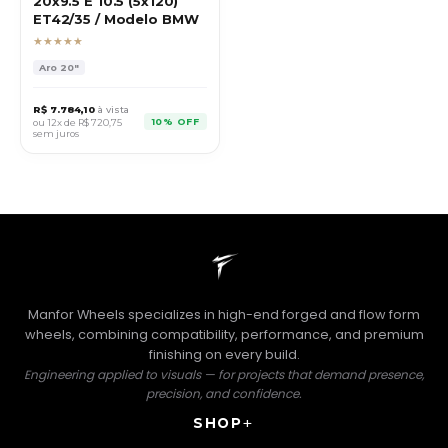
20x9.5 E 10.5 (5x120)
ET42/35 / Modelo BMW
★★★★★
Aro
20"
R$
7.784,10
à vista
10% OFF
ou 12x de R$
720,75
sem juros
Manfor Wheels specializes in high-end forged and flow form
wheels, combining compatibility, performance, and premium
finishing on every build.
Engineering applied to visuals — for projects that demand presence,
precision, and confidence.
SHOP