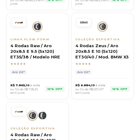
ou 12x de R$
683,25
sem
ou 12x de R$
658,25
sem
juros
juros
LINHA FLOW FORM
COLEÇÃO ESPORTIVA
4 Rodas Raw / Aro
4 Rodas Zeus / Aro
20x8.5 E 9.5 (5x120)
20x8.5 E 10 (5x120)
ET35/38 / Modelo HRE
ET30/40 / Mod. BMW X3
★★★★★
★★★★★
Aro
20"
Aro
20"
R$
7.865,10
à vista
R$
6.884,10
à vista
10% OFF
10% OFF
ou 12x de R$
728,25
ou 12x de R$
637,417
sem juros
sem juros
COLEÇÃO ESPORTIVA
4 Rodas Raw / Aro