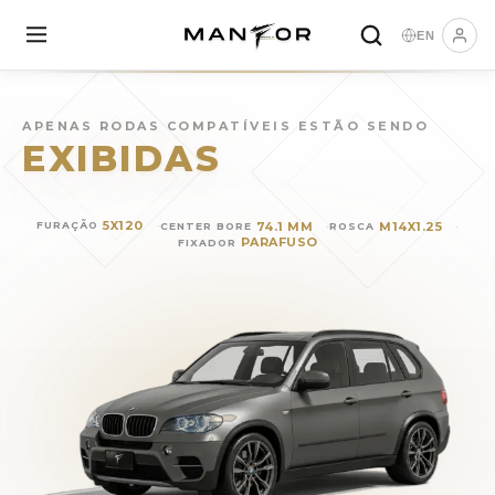
EN
Rodas para
BMW X5
(
2012
)
APENAS RODAS COMPATÍVEIS ESTÃO SENDO
EXIBIDAS
5X120
74.1 MM
M14X1.25
FURAÇÃO
CENTER BORE
ROSCA
PARAFUSO
FIXADOR