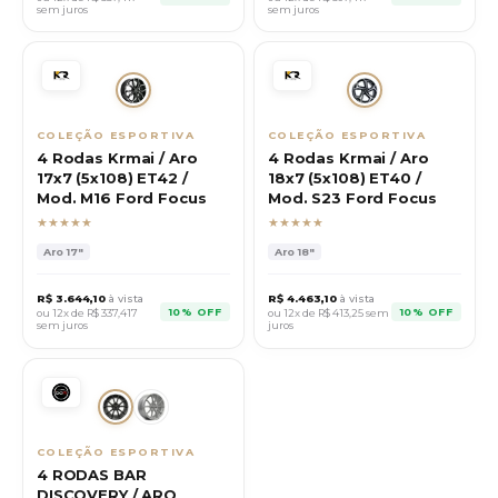
sem juros
sem juros
COLEÇÃO ESPORTIVA
COLEÇÃO ESPORTIVA
4 Rodas Krmai / Aro
4 Rodas Krmai / Aro
17x7 (5x108) ET42 /
18x7 (5x108) ET40 /
Mod. M16 Ford Focus
Mod. S23 Ford Focus
★★★★★
★★★★★
Aro
17"
Aro
18"
R$
3.644,10
à vista
R$
4.463,10
à vista
10% OFF
10% OFF
ou 12x de R$
337,417
ou 12x de R$
413,25
sem
sem juros
juros
COLEÇÃO ESPORTIVA
4 RODAS BAR
DISCOVERY / ARO