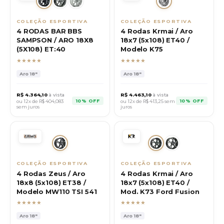
COLEÇÃO ESPORTIVA
COLEÇÃO ESPORTIVA
4 RODAS BAR BBS
4 Rodas Krmai / Aro
SAMPSON / ARO 18X8
18x7 (5x108) ET40 /
(5X108) ET:40
Modelo K75
★★★★★
★★★★★
Aro
18"
Aro
18"
R$
4.364,10
à vista
R$
4.463,10
à vista
10% OFF
10% OFF
ou 12x de R$
404,083
ou 12x de R$
413,25
sem
sem juros
juros
COLEÇÃO ESPORTIVA
COLEÇÃO ESPORTIVA
4 Rodas Zeus / Aro
4 Rodas Krmai / Aro
18x8 (5x108) ET38 /
18x7 (5x108) ET40 /
Modelo MW110 TSI 541
Mod. K73 Ford Fusion
★★★★★
★★★★★
Aro
18"
Aro
18"