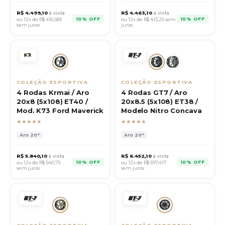
R$
4.499,10
à vista
R$
4.463,10
à vista
10% OFF
10% OFF
ou 12x de R$
416,583
ou 12x de R$
413,25
sem
sem juros
juros
COLEÇÃO ESPORTIVA
COLEÇÃO ESPORTIVA
4 Rodas Krmai / Aro
4 Rodas GT7 / Aro
20x8 (5x108) ET40 /
20x8.5 (5x108) ET38 /
Mod. K73 Ford Maverick
Modelo Nitro Concava
★★★★★
★★★★★
Aro
20"
Aro
20"
R$
5.840,10
à vista
R$
6.452,10
à vista
10% OFF
10% OFF
ou 12x de R$
540,75
ou 12x de R$
597,417
sem juros
sem juros