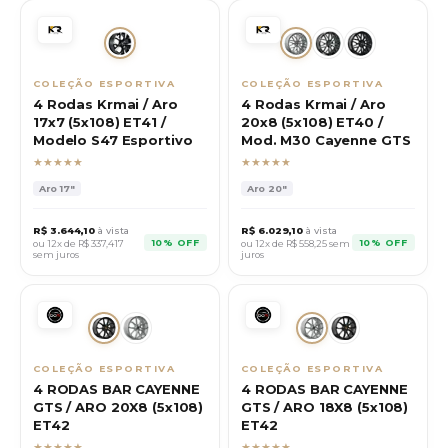
COLEÇÃO ESPORTIVA
COLEÇÃO ESPORTIVA
4 Rodas Krmai / Aro
4 Rodas Krmai / Aro
17x7 (5x108) ET41 /
20x8 (5x108) ET40 /
Modelo S47 Esportivo
Mod. M30 Cayenne GTS
★★★★★
★★★★★
Aro
17"
Aro
20"
R$
3.644,10
à vista
R$
6.029,10
à vista
10% OFF
10% OFF
ou 12x de R$
337,417
ou 12x de R$
558,25
sem
sem juros
juros
COLEÇÃO ESPORTIVA
COLEÇÃO ESPORTIVA
4 RODAS BAR CAYENNE
4 RODAS BAR CAYENNE
GTS / ARO 20X8 (5x108)
GTS / ARO 18X8 (5x108)
ET42
ET42
★★★★★
★★★★★