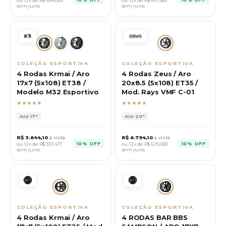
ou 12x de R$
654,083
ou 12x de R$
491,583
sem juros
sem juros
COLEÇÃO ESPORTIVA
COLEÇÃO ESPORTIVA
4 Rodas Krmai / Aro
4 Rodas Zeus / Aro
17x7 (5x108) ET38 /
20x8.5 (5x108) ET35 /
Modelo M32 Esportivo
Mod. Rays VMF C-01
★★★★★
★★★★★
Aro
17"
Aro
20"
R$
3.644,10
à vista
R$
6.794,10
à vista
10% OFF
10% OFF
ou 12x de R$
337,417
ou 12x de R$
629,083
sem juros
sem juros
COLEÇÃO ESPORTIVA
COLEÇÃO ESPORTIVA
4 Rodas Krmai / Aro
4 RODAS BAR BBS