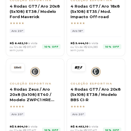
COLEÇÃO ESPORTIVA
COLEÇÃO ESPORTIVA
4 Rodas GT7 / Aro 20x8
4 Rodas GT7 / Aro 18x8
(5x108) ET38 / Modelo
(5x108) ET35 / Mod.
Ford Maverick
Impacto Off-road
★★★★★
★★★★★
Aro
20"
Aro
18"
R$
6.452,10
à vista
R$
5.444,10
à vista
10% OFF
10% OFF
ou 12x de R$
597,417
ou 12x de R$
504,083
sem juros
sem juros
COLEÇÃO ESPORTIVA
COLEÇÃO ESPORTIVA
4 Rodas Zeus / Aro
4 Rodas GT7 / Aro 20x8
20x8 (5x108) ET40 /
(5x108) ET38 / Modelo
Modelo ZWPC1 HRE
BBS CI-R
P200
★★★★★
★★★★★
Aro
20"
Aro
20"
R$
5.804,10
à vista
R$
6.452,10
à vista
10% OFF
10% OFF
ou 12x de R$
537,417
ou 12x de R$
597,417