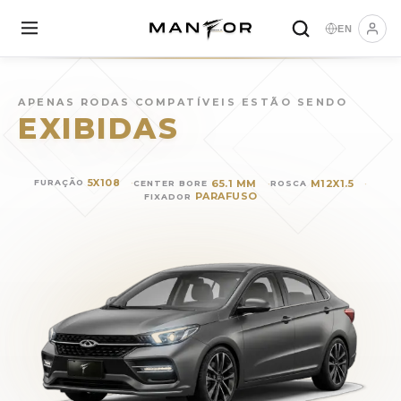
EN
Rodas para
CAOA CHERY Ar
APENAS RODAS COMPATÍVEIS ESTÃO SENDO
EXIBIDAS
5X108
65.1 MM
M12X1.5
FURAÇÃO
CENTER BORE
ROSCA
PARAFUSO
FIXADOR