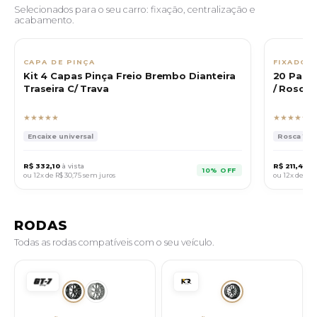
Selecionados para o seu carro: fixação, centralização e
acabamento.
CAPA DE PINÇA
FIXADOR
Kit 4 Capas Pinça Freio Brembo Dianteira
20 Para
Traseira C/ Trava
/ Rosca 1
★★★★★
★★★★★
Encaixe universal
Rosca 12x1
R$ 332,10
à vista
R$ 211,41
à v
10% OFF
ou 12x de
R$ 30,75
sem juros
ou 12x de
R$ 1
RODAS
Todas as rodas compatíveis com o seu veículo.