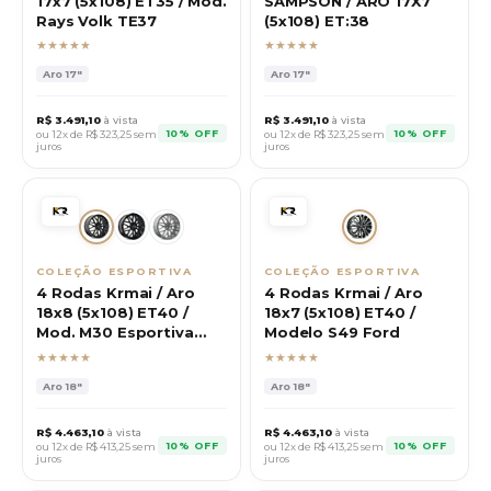
17x7 (5x108) ET35 / Mod.
SAMPSON / ARO 17X7
Rays Volk TE37
(5x108) ET:38
★★★★★
★★★★★
Aro
17"
Aro
17"
R$
3.491,10
à vista
R$
3.491,10
à vista
10% OFF
10% OFF
ou 12x de R$
323,25
sem
ou 12x de R$
323,25
sem
juros
juros
COLEÇÃO ESPORTIVA
COLEÇÃO ESPORTIVA
4 Rodas Krmai / Aro
4 Rodas Krmai / Aro
18x8 (5x108) ET40 /
18x7 (5x108) ET40 /
Mod. M30 Esportiva
Modelo S49 Ford
Ford
★★★★★
★★★★★
Aro
18"
Aro
18"
R$
4.463,10
à vista
R$
4.463,10
à vista
10% OFF
10% OFF
ou 12x de R$
413,25
sem
ou 12x de R$
413,25
sem
juros
juros