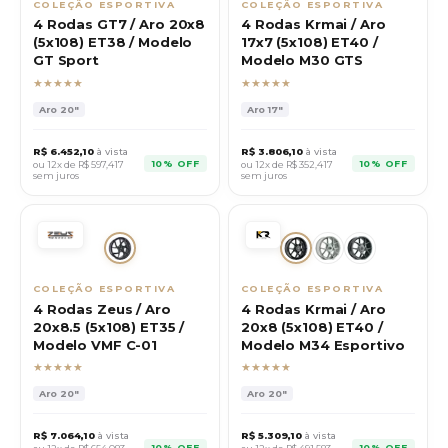
COLEÇÃO ESPORTIVA
COLEÇÃO ESPORTIVA
4 Rodas GT7 / Aro 20x8
4 Rodas Krmai / Aro
(5x108) ET38 / Modelo
17x7 (5x108) ET40 /
GT Sport
Modelo M30 GTS
★★★★★
★★★★★
Aro
20"
Aro
17"
R$
6.452,10
à vista
R$
3.806,10
à vista
10% OFF
10% OFF
ou 12x de R$
597,417
ou 12x de R$
352,417
sem juros
sem juros
COLEÇÃO ESPORTIVA
COLEÇÃO ESPORTIVA
4 Rodas Zeus / Aro
4 Rodas Krmai / Aro
20x8.5 (5x108) ET35 /
20x8 (5x108) ET40 /
Modelo VMF C-01
Modelo M34 Esportivo
★★★★★
★★★★★
Aro
20"
Aro
20"
R$
7.064,10
à vista
R$
5.309,10
à vista
10% OFF
10% OFF