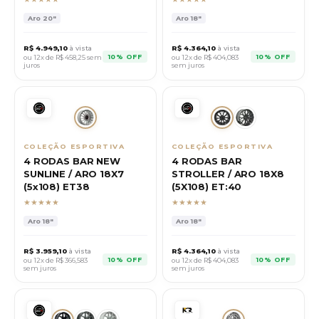
Aro
20"
Aro
18"
R$
4.949,10
à vista
R$
4.364,10
à vista
10% OFF
10% OFF
ou 12x de R$
458,25
sem
ou 12x de R$
404,083
juros
sem juros
COLEÇÃO ESPORTIVA
COLEÇÃO ESPORTIVA
4 RODAS BAR NEW
4 RODAS BAR
SUNLINE / ARO 18X7
STROLLER / ARO 18X8
(5x108) ET38
(5X108) ET:40
★★★★★
★★★★★
Aro
18"
Aro
18"
R$
3.959,10
à vista
R$
4.364,10
à vista
10% OFF
10% OFF
ou 12x de R$
366,583
ou 12x de R$
404,083
sem juros
sem juros