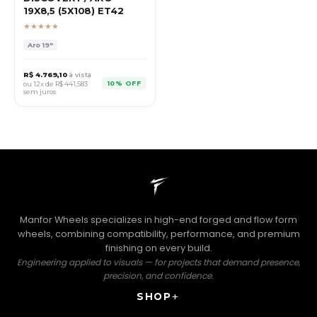
19X8,5 (5X108) ET42
★★★★★
Aro
19"
R$
4.769,10
à vista
10% OFF
ou 12x de R$
441,583
sem juros
Manfor Wheels specializes in high-end forged and flow form
wheels, combining compatibility, performance, and premium
finishing on every build.
Engineering applied to visuals — for projects that demand presence,
precision, and confidence.
SHOP