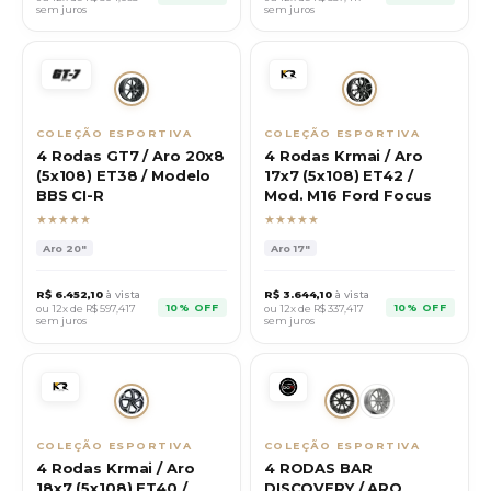
sem juros
sem juros
COLEÇÃO ESPORTIVA
COLEÇÃO ESPORTIVA
4 Rodas GT7 / Aro 20x8
4 Rodas Krmai / Aro
(5x108) ET38 / Modelo
17x7 (5x108) ET42 /
BBS CI-R
Mod. M16 Ford Focus
★★★★★
★★★★★
Aro
20"
Aro
17"
R$
6.452,10
à vista
R$
3.644,10
à vista
10% OFF
10% OFF
ou 12x de R$
597,417
ou 12x de R$
337,417
sem juros
sem juros
COLEÇÃO ESPORTIVA
COLEÇÃO ESPORTIVA
4 Rodas Krmai / Aro
4 RODAS BAR
18x7 (5x108) ET40 /
DISCOVERY / ARO