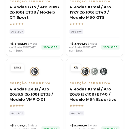
COLEÇÃO ESPORTIVA
COLEÇÃO ESPORTIVA
4 Rodas GT7 / Aro 20x8
4 Rodas Krmai / Aro
(5x108) ET38 / Modelo
17x7 (5x108) ET40 /
GT Sport
Modelo M30 GTS
★★★★★
★★★★★
Aro
20"
Aro
17"
R$
6.452,10
à vista
R$
3.806,10
à vista
10% OFF
10% OFF
ou 12x de R$
597,417
ou 12x de R$
352,417
sem juros
sem juros
COLEÇÃO ESPORTIVA
COLEÇÃO ESPORTIVA
4 Rodas Zeus / Aro
4 Rodas Krmai / Aro
20x8.5 (5x108) ET35 /
20x8 (5x108) ET40 /
Modelo VMF C-01
Modelo M34 Esportivo
★★★★★
★★★★★
Aro
20"
Aro
20"
R$
7.064,10
à vista
R$
5.309,10
à vista
10% OFF
10% OFF