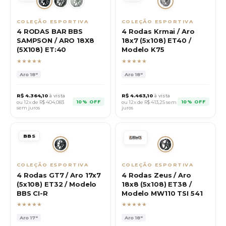
COLEÇÃO ESPORTIVA
COLEÇÃO ESPORTIVA
4 RODAS BAR BBS
4 Rodas Krmai / Aro
SAMPSON / ARO 18X8
18x7 (5x108) ET40 /
(5X108) ET:40
Modelo K75
★★★★★
★★★★★
Aro
18"
Aro
18"
R$
4.364,10
à vista
R$
4.463,10
à vista
10% OFF
10% OFF
ou 12x de R$
404,083
ou 12x de R$
413,25
sem
sem juros
juros
BBS
COLEÇÃO ESPORTIVA
COLEÇÃO ESPORTIVA
4 Rodas GT7 / Aro 17x7
4 Rodas Zeus / Aro
(5x108) ET32 / Modelo
18x8 (5x108) ET38 /
BBS CI-R
Modelo MW110 TSI 541
★★★★★
★★★★★
Aro
17"
Aro
18"