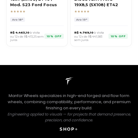
Mod. S23 Ford Focus
19X8,5 (5X108) ET42
★★★★★
★★★★★
Aro
18"
Aro
19"
R$
4.463,10
à vista
R$
4.769,10
à vista
10% OFF
10% OFF
ou 12x de R$
413,25
sem
ou 12x de R$
441,583
juros
sem juros
Manfor Wheels specializes in high-end forged and flow form
wheels, combining compatibility, performance, and premium
finishing on every build.
Engineering applied to visuals — for projects that demand presence,
precision, and confidence.
SHOP