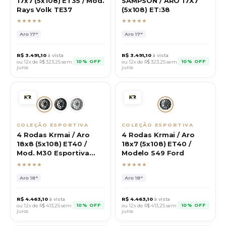
17x7 (5x108) ET35 / Mod.
SAMPSON / ARO 17X7
Rays Volk TE37
(5x108) ET:38
★★★★★
★★★★★
Aro
17"
Aro
17"
R$
3.491,10
à vista
R$
3.491,10
à vista
10% OFF
10% OFF
ou 12x de R$
323,25
sem
ou 12x de R$
323,25
sem
juros
juros
COLEÇÃO ESPORTIVA
COLEÇÃO ESPORTIVA
4 Rodas Krmai / Aro
4 Rodas Krmai / Aro
18x8 (5x108) ET40 /
18x7 (5x108) ET40 /
Mod. M30 Esportiva
Modelo S49 Ford
Ford
★★★★★
★★★★★
Aro
18"
Aro
18"
R$
4.463,10
à vista
R$
4.463,10
à vista
10% OFF
10% OFF
ou 12x de R$
413,25
sem
ou 12x de R$
413,25
sem
juros
juros