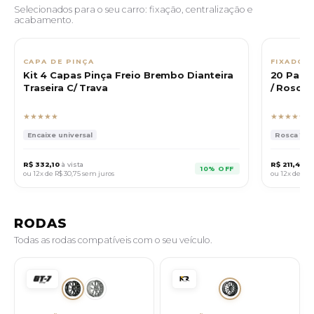
Selecionados para o seu carro: fixação, centralização e
acabamento.
CAPA DE PINÇA
FIXADOR
Kit 4 Capas Pinça Freio Brembo Dianteira
20 Para
Traseira C/ Trava
/ Rosca 1
★★★★★
★★★★★
Encaixe universal
Rosca 12x1
R$ 332,10
à vista
R$ 211,41
à v
10% OFF
ou 12x de
R$ 30,75
sem juros
ou 12x de
R$ 1
RODAS
Todas as rodas compatíveis com o seu veículo.