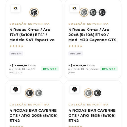
COLEÇÃO ESPORTIVA
COLEÇÃO ESPORTIVA
4 Rodas Krmai / Aro
4 Rodas Krmai / Aro
17x7 (5x108) ET41 /
20x8 (5x108) ET40 /
Modelo S47 Esportivo
Mod. M30 Cayenne GTS
★★★★★
★★★★★
Aro
17"
Aro
20"
R$
3.644,10
à vista
R$
6.029,10
à vista
10% OFF
10% OFF
ou 12x de R$
337,417
ou 12x de R$
558,25
sem
sem juros
juros
COLEÇÃO ESPORTIVA
COLEÇÃO ESPORTIVA
4 RODAS BAR CAYENNE
4 RODAS BAR CAYENNE
GTS / ARO 20X8 (5x108)
GTS / ARO 18X8 (5x108)
ET42
ET42
★★★★★
★★★★★