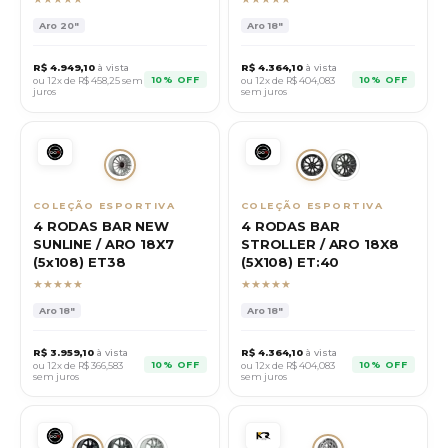
Aro
20"
Aro
18"
R$
4.949,10
à vista
R$
4.364,10
à vista
10% OFF
10% OFF
ou 12x de R$
458,25
sem
ou 12x de R$
404,083
juros
sem juros
COLEÇÃO ESPORTIVA
COLEÇÃO ESPORTIVA
4 RODAS BAR NEW
4 RODAS BAR
SUNLINE / ARO 18X7
STROLLER / ARO 18X8
(5x108) ET38
(5X108) ET:40
★★★★★
★★★★★
Aro
18"
Aro
18"
R$
3.959,10
à vista
R$
4.364,10
à vista
10% OFF
10% OFF
ou 12x de R$
366,583
ou 12x de R$
404,083
sem juros
sem juros