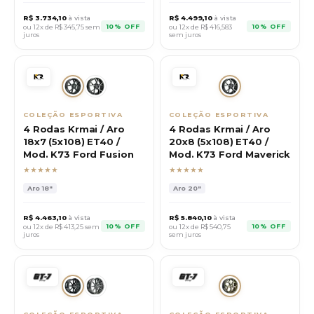
R$
3.734,10
à vista
R$
4.499,10
à vista
10% OFF
10% OFF
ou 12x de R$
345,75
sem
ou 12x de R$
416,583
juros
sem juros
COLEÇÃO ESPORTIVA
COLEÇÃO ESPORTIVA
4 Rodas Krmai / Aro
4 Rodas Krmai / Aro
18x7 (5x108) ET40 /
20x8 (5x108) ET40 /
Mod. K73 Ford Fusion
Mod. K73 Ford Maverick
★★★★★
★★★★★
Aro
18"
Aro
20"
R$
4.463,10
à vista
R$
5.840,10
à vista
10% OFF
10% OFF
ou 12x de R$
413,25
sem
ou 12x de R$
540,75
juros
sem juros