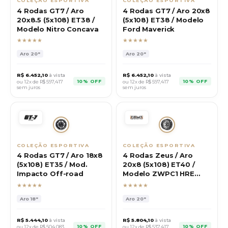
COLEÇÃO ESPORTIVA
COLEÇÃO ESPORTIVA
4 Rodas GT7 / Aro
4 Rodas GT7 / Aro 20x8
20x8.5 (5x108) ET38 /
(5x108) ET38 / Modelo
Modelo Nitro Concava
Ford Maverick
★★★★★
★★★★★
Aro
20"
Aro
20"
R$
6.452,10
à vista
R$
6.452,10
à vista
10% OFF
10% OFF
ou 12x de R$
597,417
ou 12x de R$
597,417
sem juros
sem juros
COLEÇÃO ESPORTIVA
COLEÇÃO ESPORTIVA
4 Rodas GT7 / Aro 18x8
4 Rodas Zeus / Aro
(5x108) ET35 / Mod.
20x8 (5x108) ET40 /
Impacto Off-road
Modelo ZWPC1 HRE
P200
★★★★★
★★★★★
Aro
18"
Aro
20"
R$
5.444,10
à vista
R$
5.804,10
à vista
10% OFF
10% OFF
ou 12x de R$
504,083
ou 12x de R$
537,417