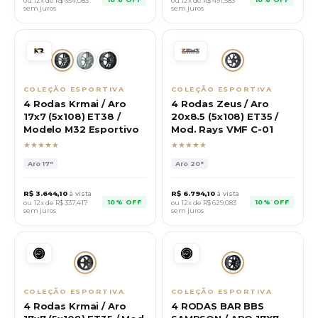
ou 12x de R$
654,083
ou 12x de R$
491,583
sem juros
sem juros
COLEÇÃO ESPORTIVA
COLEÇÃO ESPORTIVA
4 Rodas Krmai / Aro
4 Rodas Zeus / Aro
17x7 (5x108) ET38 /
20x8.5 (5x108) ET35 /
Modelo M32 Esportivo
Mod. Rays VMF C-01
★★★★★
★★★★★
Aro
17"
Aro
20"
R$
3.644,10
à vista
R$
6.794,10
à vista
10% OFF
10% OFF
ou 12x de R$
337,417
ou 12x de R$
629,083
sem juros
sem juros
COLEÇÃO ESPORTIVA
COLEÇÃO ESPORTIVA
4 Rodas Krmai / Aro
4 RODAS BAR BBS