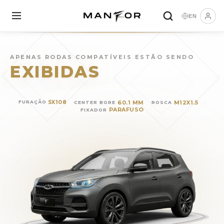
EN
Rodas para
CAOA CHERY T
APENAS RODAS COMPATÍVEIS ESTÃO SENDO
EXIBIDAS
5X108
60.1 MM
M12X1.5
FURAÇÃO
CENTER BORE
ROSCA
PARAFUSO
FIXADOR