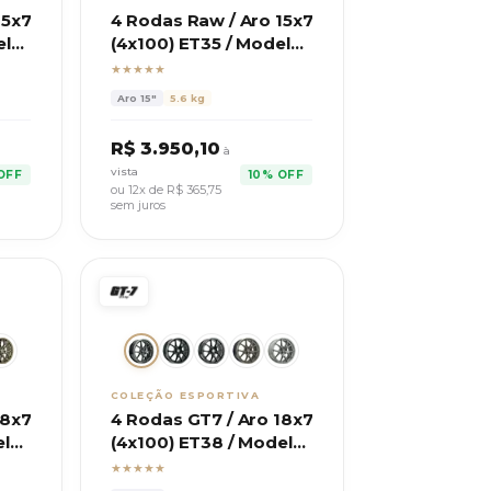
15x7
4 Rodas Raw / Aro 15x7
elo
(4x100) ET35 / Modelo
Eight
★★★★★
Aro
15"
5.6 kg
R$
3.950,10
à
vista
OFF
10% OFF
ou 12x de R$
365,75
sem juros
COLEÇÃO ESPORTIVA
18x7
4 Rodas GT7 / Aro 18x7
elo
(4x100) ET38 / Modelo
CI-R
★★★★★