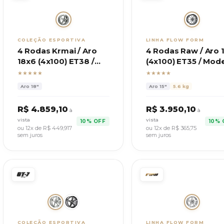
COLEÇÃO ESPORTIVA
LINHA FLOW FORM
4 Rodas Krmai / Aro
4 Rodas Raw / Aro 
18x6 (4x100) ET38 /
(4x100) ET35 / Mod
Modelo F5 RS3
Sector
★★★★★
★★★★★
Aro
18"
Aro
15"
5.6 kg
R$
4.859,10
R$
3.950,10
à
à
vista
vista
10% OFF
10% 
ou 12x de R$
449,917
ou 12x de R$
365,75
sem juros
sem juros
COLEÇÃO ESPORTIVA
LINHA FLOW FORM