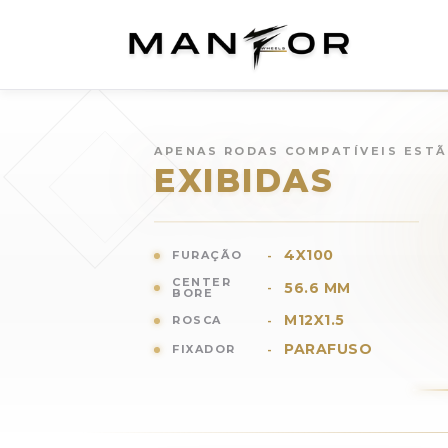
Rodas para
CHEVROLET Mo
APENAS RODAS COMPATÍVEIS EST
EXIBIDAS
4X100
FURAÇÃO
-
CENTER
56.6 MM
-
BORE
M12X1.5
ROSCA
-
PARAFUSO
FIXADOR
-