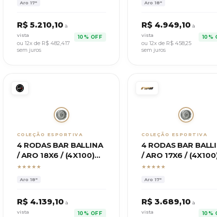
Aro
17"
Aro
18"
R$
5.210,10
R$
4.949,10
à
à
vista
vista
10% OFF
10% 
ou 12x de R$
482,417
ou 12x de R$
458,25
sem juros
sem juros
COLEÇÃO ESPORTIVA
COLEÇÃO ESPORTIVA
4 RODAS BAR BALLINA
4 RODAS BAR BALL
/ ARO 18X6 / (4X100)
/ ARO 17X6 / (4X100
ET32
ET38
★★★★★
★★★★★
Aro
18"
Aro
17"
R$
4.139,10
R$
3.689,10
à
à
vista
vista
10% OFF
10% 