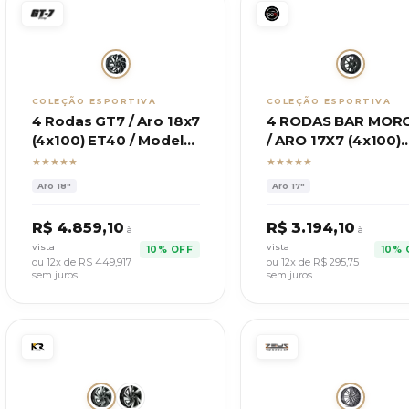
COLEÇÃO ESPORTIVA
COLEÇÃO ESPORTIVA
4 Rodas GT7 / Aro 18x7
4 RODAS BAR MOR
(4x100) ET40 / Modelo
/ ARO 17X7 (4x100)
Ultimate
ET:38
★★★★★
★★★★★
Aro
18"
Aro
17"
R$
4.859,10
R$
3.194,10
à
à
vista
vista
10% OFF
10% 
ou 12x de R$
449,917
ou 12x de R$
295,75
sem juros
sem juros