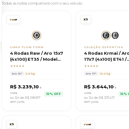
Todas as rodas compatíveis com o seu veículo.
LINHA FLOW FORM
COLEÇÃO ESPORTIVA
4 Rodas Raw / Aro 15x7
4 Rodas Krmai / Ar
(4x100) ET35 / Modelo
17x7 (4x100) ET41 /
TC105N
Modelo S62 Turbo
★★★★★
★★★★★
Aro
15"
5.6 kg
Aro
17"
12.0 kg
R$
3.239,10
R$
3.644,10
à
à
vista
vista
10% OFF
10% 
ou 12x de R$
299,917
ou 12x de R$
337,417
sem juros
sem juros