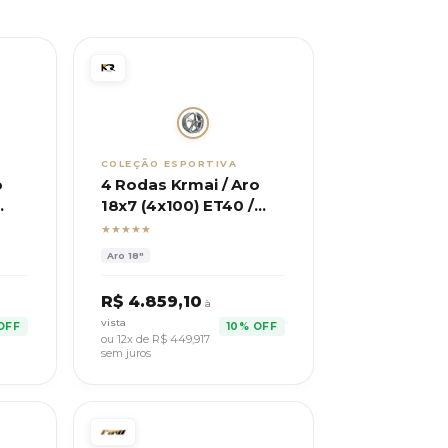
COLEÇÃO ESPORTIVA
o
4 Rodas Krmai / Aro
18x7 (4x100) ET40 /
Modelo F5 RS3
★★★★★
Aro
18"
R$
4.859,10
à
vista
OFF
10% OFF
ou 12x de R$
449,917
sem juros