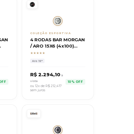
COLEÇÃO ESPORTIVA
GAN
4 RODAS BAR MORGAN
/ ARO 15X6 (4x100)
ET:35
★★★★★
Aro
15"
R$
2.294,10
à
vista
OFF
10% OFF
ou 12x de R$
212,417
sem juros