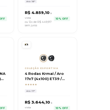
Aro
18"
R$
4.859,10
à
vista
OFF
10% OFF
ou 12x de R$
449,917
sem juros
COLEÇÃO ESPORTIVA
INA
4 Rodas Krmai / Aro
)
17x7 (4x100) ET39 /
Modelo S60 Tera
★★★★★
Aro
17"
R$
3.644,10
à
vista
OFF
10% OFF