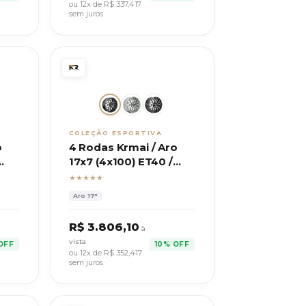
ou 12x de R$
337,417
sem juros
COLEÇÃO ESPORTIVA
o
4 Rodas Krmai / Aro
17x7 (4x100) ET40 /
Modelo M30 GTS
★★★★★
Aro
17"
R$
3.806,10
à
vista
OFF
10% OFF
ou 12x de R$
352,417
sem juros