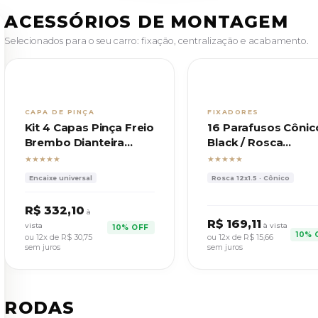
ACESSÓRIOS DE MONTAGEM
Selecionados para o seu carro: fixação, centralização e acabamento.
CAPA DE PINÇA
FIXADORES
Kit 4 Capas Pinça Freio
16 Parafusos Cônic
Brembo Dianteira
Black / Rosca
Traseira C/ Trava
12x1,5 Chave 17
★★★★★
★★★★★
Encaixe universal
Rosca 12x1.5 · Cônico
R$ 332,10
à
R$ 169,11
vista
à vista
10% OFF
10% 
ou 12x de
R$ 30,75
ou 12x de
R$ 15,66
sem juros
sem juros
RODAS