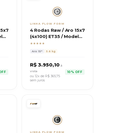
LINHA FLOW FORM
15x7
4 Rodas Raw / Aro 15x7
elo
(4x100) ET35 / Modelo
Matrix
★★★★★
Aro
15"
5.6 kg
R$
3.950,10
à
vista
OFF
10% OFF
ou 12x de R$
365,75
sem juros
LINHA FLOW FORM