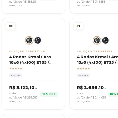
ou 12x de R$
383,25
ou 12x de R$
341,583
sem juros
sem juros
COLEÇÃO ESPORTIVA
COLEÇÃO ESPORTIVA
4 Rodas Krmai / Aro
4 Rodas Krmai / Ar
16x6 (4x100) ET35 /
15x6 (4x100) ET35 /
Modelo S60 Tera
Modelo S60 Tera
★★★★★
★★★★★
Aro
16"
Aro
15"
R$
3.122,10
R$
2.636,10
à
à
vista
vista
10% OFF
10% 
ou 12x de R$
289,083
ou 12x de R$
244,083
sem juros
sem juros