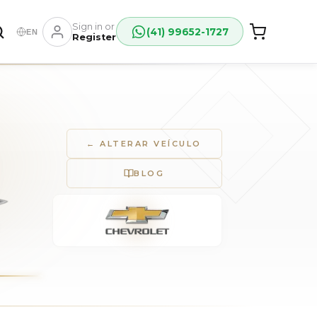
Sign in or
(41) 99652-1727
EN
Register
← ALTERAR VEÍCULO
BLOG