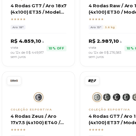
4 Rodas GT7 / Aro 18x7
4 Rodas Raw / Aro 
(4x100) ET35 / Modelo
(4x100) ET30 / Mod
C-spec 2
Evo
★★★★★
★★★★★
Aro
18"
Aro
15"
5.6 kg
R$
4.859,10
R$
2.987,10
à
à
vista
vista
10% OFF
10% 
ou 12x de R$
449,917
ou 12x de R$
276,583
sem juros
sem juros
COLEÇÃO ESPORTIVA
COLEÇÃO ESPORTIVA
4 Rodas Zeus / Aro
4 Rodas GT7 / Aro 
17x7.5 (4x100) ET40 /
(4x100) ET37 / Mod
Mod. ZWPC1 / 17x7,5
GT Sport
★★★★★
★★★★★