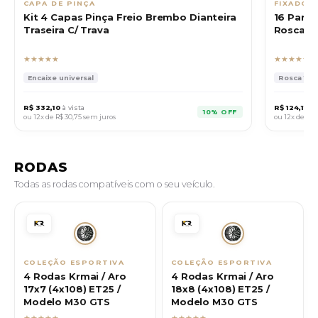
CAPA DE PINÇA
FIXADOR
Kit 4 Capas Pinça Freio Brembo Dianteira
16 Para
Traseira C/ Trava
Rosca 12
★★★★★
★★★★★
Encaixe universal
Rosca 12x1
R$ 332,10
à vista
R$ 124,11
à v
10% OFF
ou 12x de
R$ 30,75
sem juros
ou 12x de
R$ 1
RODAS
Todas as rodas compatíveis com o seu veículo.
COLEÇÃO ESPORTIVA
COLEÇÃO ESPORTIVA
4 Rodas Krmai / Aro
4 Rodas Krmai / Aro
17x7 (4x108) ET25 /
18x8 (4x108) ET25 /
Modelo M30 GTS
Modelo M30 GTS
★★★★★
★★★★★