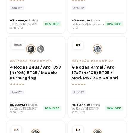
Aro
17"
Aro
18"
R$
3.806,10
à vista
R$
4.463,10
à vista
10% OFF
10% OFF
ou 12x de R$
352,417
ou 12x de R$
413,25
sem
sem juros
juros
COLEÇÃO ESPORTIVA
COLEÇÃO ESPORTIVA
4 Rodas Zeus / Aro 17x7
4 Rodas Krmai / Aro
(4x108) ET25 / Modelo
17x7 (4x108) ET25 /
Nurburgring
Mod. R62 308 Roland
★★★★★
★★★★★
Aro
17"
Aro
17"
R$
3.671,10
à vista
R$
3.644,10
à vista
10% OFF
10% OFF
ou 12x de R$
339,917
ou 12x de R$
337,417
sem juros
sem juros