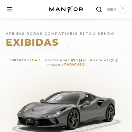
EN
Rodas para
FERRARI F8 Tri
APENAS RODAS COMPATÍVEIS ESTÃO SENDO
EXIBIDAS
5X114.3
67.1 MM
M14X1.5
FURAÇÃO
CENTER BORE
ROSCA
PARAFUSO
FIXADOR