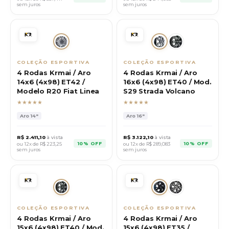
sem juros
sem juros
COLEÇÃO ESPORTIVA
COLEÇÃO ESPORTIVA
4 Rodas Krmai / Aro
4 Rodas Krmai / Aro
14x6 (4x98) ET42 /
16x6 (4x98) ET40 / Mod.
Modelo R20 Fiat Linea
S29 Strada Volcano
★★★★★
★★★★★
Aro
14"
Aro
16"
R$
2.411,10
à vista
R$
3.122,10
à vista
10% OFF
10% OFF
ou 12x de R$
223,25
ou 12x de R$
289,083
sem juros
sem juros
COLEÇÃO ESPORTIVA
COLEÇÃO ESPORTIVA
4 Rodas Krmai / Aro
4 Rodas Krmai / Aro
15x6 (4x98) ET40 / Mod.
15x6 (4x98) ET35 /