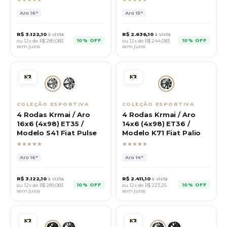
Aro
16"
Aro
15"
R$
3.122,10
à vista
R$
2.636,10
à vista
10% OFF
10% OFF
ou 12x de R$
289,083
ou 12x de R$
244,083
sem juros
sem juros
COLEÇÃO ESPORTIVA
COLEÇÃO ESPORTIVA
4 Rodas Krmai / Aro
4 Rodas Krmai / Aro
16x6 (4x98) ET35 /
14x6 (4x98) ET36 /
Modelo S41 Fiat Pulse
Modelo K71 Fiat Palio
★★★★★
★★★★★
Aro
16"
Aro
14"
R$
3.122,10
à vista
R$
2.411,10
à vista
10% OFF
10% OFF
ou 12x de R$
289,083
ou 12x de R$
223,25
sem juros
sem juros