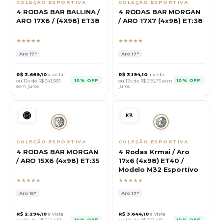
COLEÇÃO ESPORTIVA
COLEÇÃO ESPORTIVA
4 RODAS BAR BALLINA /
4 RODAS BAR MORGAN
ARO 17X6 / (4X98) ET38
/ ARO 17X7 (4x98) ET:38
★★★★★
★★★★★
Aro
17"
Aro
17"
R$
3.689,10
à vista
R$
3.194,10
à vista
10% OFF
10% OFF
ou 12x de R$
341,583
ou 12x de R$
295,75
sem
sem juros
juros
COLEÇÃO ESPORTIVA
COLEÇÃO ESPORTIVA
4 RODAS BAR MORGAN
4 Rodas Krmai / Aro
/ ARO 15X6 (4x98) ET:35
17x6 (4x98) ET40 /
Modelo M32 Esportivo
★★★★★
★★★★★
Aro
15"
Aro
17"
R$
2.294,10
à vista
R$
3.644,10
à vista
10% OFF
10% OFF