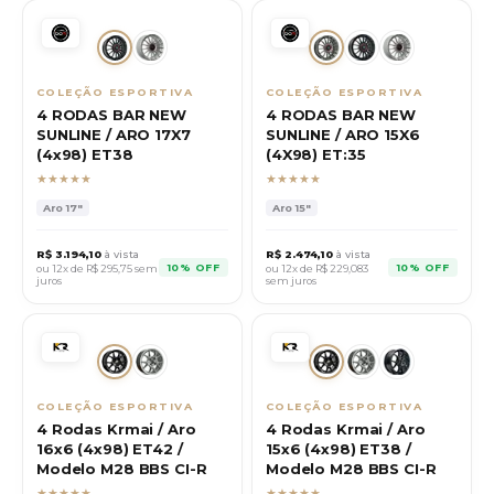
COLEÇÃO ESPORTIVA
COLEÇÃO ESPORTIVA
4 RODAS BAR NEW
4 RODAS BAR NEW
SUNLINE / ARO 17X7
SUNLINE / ARO 15X6
(4x98) ET38
(4X98) ET:35
★★★★★
★★★★★
Aro
17"
Aro
15"
R$
3.194,10
à vista
R$
2.474,10
à vista
10% OFF
10% OFF
ou 12x de R$
295,75
sem
ou 12x de R$
229,083
juros
sem juros
COLEÇÃO ESPORTIVA
COLEÇÃO ESPORTIVA
4 Rodas Krmai / Aro
4 Rodas Krmai / Aro
16x6 (4x98) ET42 /
15x6 (4x98) ET38 /
Modelo M28 BBS CI-R
Modelo M28 BBS CI-R
★★★★★
★★★★★