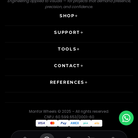
Engineering applied to visuals — for projects that demand presence,
precision, and confidence.
SHOP
SUPPORT
TOOLS
CONTACT
REFERENCES
Manfor Wheels © 2025 – All rights reserved.
CNPJ: 60.599.653/0001-60
VISA
Pay
elo
AMEX
pix