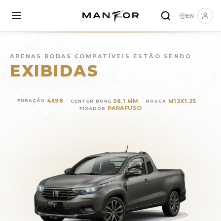
EN
Rodas para
FIAT Strada
(
20
APENAS RODAS COMPATÍVEIS ESTÃO SENDO
EXIBIDAS
4X98
58.1 MM
M12X1.25
FURAÇÃO
CENTER BORE
ROSCA
PARAFUSO
FIXADOR