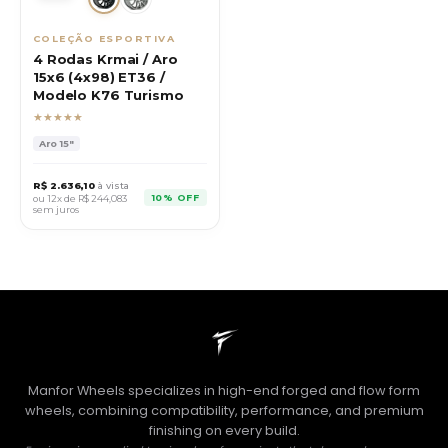
COLEÇÃO ESPORTIVA
4 Rodas Krmai / Aro
15x6 (4x98) ET36 /
Modelo K76 Turismo
★★★★★
Aro
15"
R$
2.636,10
à vista
10% OFF
ou 12x de R$
244,083
sem juros
Manfor Wheels specializes in high-end forged and flow form
wheels, combining compatibility, performance, and premium
finishing on every build.