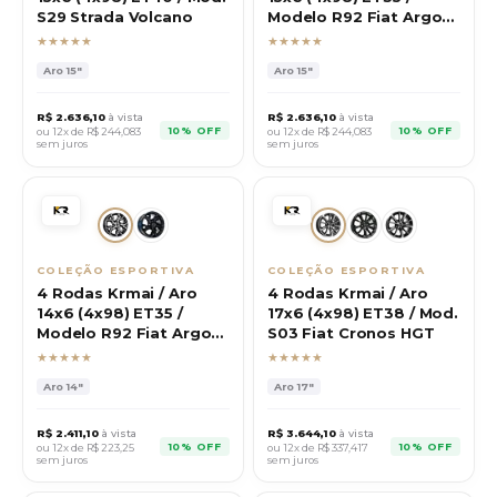
S29 Strada Volcano
Modelo R92 Fiat Argo
HGT
★★★★★
★★★★★
Aro
15"
Aro
15"
R$
2.636,10
à vista
R$
2.636,10
à vista
10% OFF
10% OFF
ou 12x de R$
244,083
ou 12x de R$
244,083
sem juros
sem juros
COLEÇÃO ESPORTIVA
COLEÇÃO ESPORTIVA
4 Rodas Krmai / Aro
4 Rodas Krmai / Aro
14x6 (4x98) ET35 /
17x6 (4x98) ET38 / Mod.
Modelo R92 Fiat Argo
S03 Fiat Cronos HGT
HGT
★★★★★
★★★★★
Aro
14"
Aro
17"
R$
2.411,10
à vista
R$
3.644,10
à vista
10% OFF
10% OFF
ou 12x de R$
223,25
ou 12x de R$
337,417
sem juros
sem juros