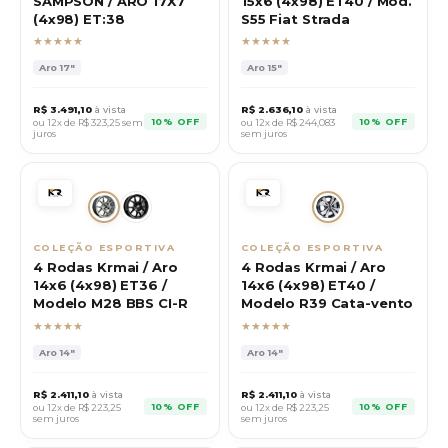
SAMPSON / ARO 17X7
15x6 (4x98) ET40 / Mod.
(4x98) ET:38
S55 Fiat Strada
★★★★★
★★★★★
Aro
17"
Aro
15"
R$
3.491,10
à vista
R$
2.636,10
à vista
10% OFF
10% OFF
ou 12x de R$
323,25
sem
ou 12x de R$
244,083
juros
sem juros
COLEÇÃO ESPORTIVA
COLEÇÃO ESPORTIVA
4 Rodas Krmai / Aro
4 Rodas Krmai / Aro
14x6 (4x98) ET36 /
14x6 (4x98) ET40 /
Modelo M28 BBS CI-R
Modelo R39 Cata-vento
★★★★★
★★★★★
Aro
14"
Aro
14"
R$
2.411,10
à vista
R$
2.411,10
à vista
10% OFF
10% OFF
ou 12x de R$
223,25
ou 12x de R$
223,25
sem juros
sem juros