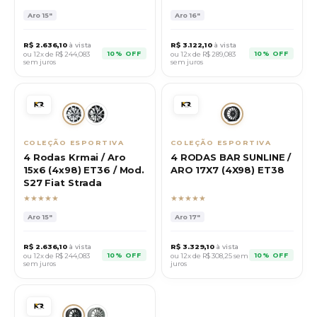
Aro
15"
Aro
16"
R$
2.636,10
à vista
R$
3.122,10
à vista
10% OFF
10% OFF
ou 12x de R$
244,083
ou 12x de R$
289,083
sem juros
sem juros
COLEÇÃO ESPORTIVA
COLEÇÃO ESPORTIVA
4 Rodas Krmai / Aro
4 RODAS BAR SUNLINE /
15x6 (4x98) ET36 / Mod.
ARO 17X7 (4X98) ET38
S27 Fiat Strada
★★★★★
★★★★★
Aro
15"
Aro
17"
R$
2.636,10
à vista
R$
3.329,10
à vista
10% OFF
10% OFF
ou 12x de R$
244,083
ou 12x de R$
308,25
sem
sem juros
juros