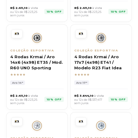
R$
2.411,10
à vista
R$
2.411,10
à vista
10% OFF
10% OFF
ou 12x de R$
223,25
ou 12x de R$
223,25
sem juros
sem juros
COLEÇÃO ESPORTIVA
COLEÇÃO ESPORTIVA
4 Rodas Krmai / Aro
4 Rodas Krmai / Aro
14x6 (4x98) ET35 / Mod.
17x7 (4x98) ET41 /
R60 UNO Sporting
Modelo R23 Fiat Idea
★★★★★
★★★★★
Aro
14"
Aro
17"
R$
2.411,10
à vista
R$
3.644,10
à vista
10% OFF
10% OFF
ou 12x de R$
223,25
ou 12x de R$
337,417
sem juros
sem juros