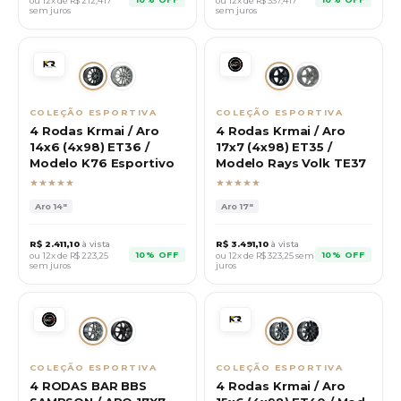
ou 12x de R$
212,417
ou 12x de R$
337,417
sem juros
sem juros
COLEÇÃO ESPORTIVA
COLEÇÃO ESPORTIVA
4 Rodas Krmai / Aro
4 Rodas Krmai / Aro
14x6 (4x98) ET36 /
17x7 (4x98) ET35 /
Modelo K76 Esportivo
Modelo Rays Volk TE37
★★★★★
★★★★★
Aro
14"
Aro
17"
R$
2.411,10
à vista
R$
3.491,10
à vista
10% OFF
10% OFF
ou 12x de R$
223,25
ou 12x de R$
323,25
sem
sem juros
juros
COLEÇÃO ESPORTIVA
COLEÇÃO ESPORTIVA
4 RODAS BAR BBS
4 Rodas Krmai / Aro