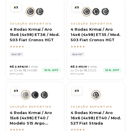
COLEÇÃO ESPORTIVA
COLEÇÃO ESPORTIVA
4 Rodas Krmai / Aro
4 Rodas Krmai / Aro
15x6 (4x98) ET36 / Mod.
14x6 (4x98) ET35 / Mod.
S03 Fiat Cronos HGT
S03 Fiat Cronos HGT
★★★★★
★★★★★
Aro
15"
Aro
14"
R$
2.636,10
à vista
R$
2.411,10
à vista
10% OFF
10% OFF
ou 12x de R$
244,083
ou 12x de R$
223,25
sem juros
sem juros
COLEÇÃO ESPORTIVA
COLEÇÃO ESPORTIVA
4 Rodas Krmai / Aro
4 Rodas Krmai / Aro
15x6 (4x98) ET40 /
16x6 (4x98) ET40 / Mod.
Modelo S15 Argo
S27 Fiat Strada
Trekking
★★★★★
★★★★★