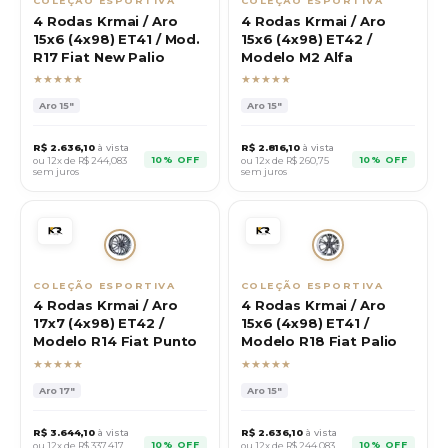
COLEÇÃO ESPORTIVA
COLEÇÃO ESPORTIVA
4 Rodas Krmai / Aro
4 Rodas Krmai / Aro
15x6 (4x98) ET41 / Mod.
15x6 (4x98) ET42 /
R17 Fiat New Palio
Modelo M2 Alfa
★★★★★
★★★★★
Aro
15"
Aro
15"
R$
2.636,10
à vista
R$
2.816,10
à vista
10% OFF
10% OFF
ou 12x de R$
244,083
ou 12x de R$
260,75
sem juros
sem juros
COLEÇÃO ESPORTIVA
COLEÇÃO ESPORTIVA
4 Rodas Krmai / Aro
4 Rodas Krmai / Aro
17x7 (4x98) ET42 /
15x6 (4x98) ET41 /
Modelo R14 Fiat Punto
Modelo R18 Fiat Palio
★★★★★
★★★★★
Aro
17"
Aro
15"
R$
3.644,10
à vista
R$
2.636,10
à vista
10% OFF
10% OFF
ou 12x de R$
337,417
ou 12x de R$
244,083