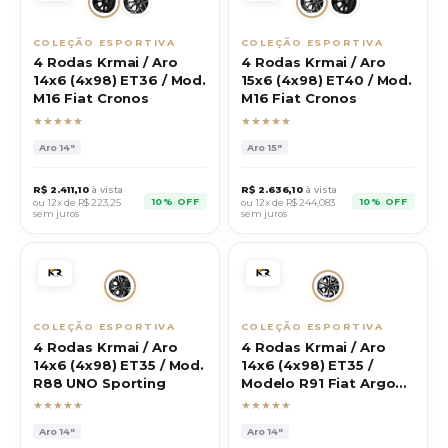
COLEÇÃO ESPORTIVA
COLEÇÃO ESPORTIVA
4 Rodas Krmai / Aro
4 Rodas Krmai / Aro
14x6 (4x98) ET36 / Mod.
15x6 (4x98) ET40 / Mod.
M16 Fiat Cronos
M16 Fiat Cronos
★★★★★
★★★★★
Aro
14"
Aro
15"
R$
2.411,10
à vista
R$
2.636,10
à vista
10% OFF
10% OFF
ou 12x de R$
223,25
ou 12x de R$
244,083
sem juros
sem juros
COLEÇÃO ESPORTIVA
COLEÇÃO ESPORTIVA
4 Rodas Krmai / Aro
4 Rodas Krmai / Aro
14x6 (4x98) ET35 / Mod.
14x6 (4x98) ET35 /
R88 UNO Sporting
Modelo R91 Fiat Argo
1.8
★★★★★
★★★★★
Aro
14"
Aro
14"