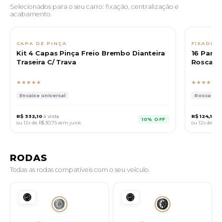
Selecionados para o seu carro: fixação, centralização e
acabamento.
CAPA DE PINÇA
FIXADOR
Kit 4 Capas Pinça Freio Brembo Dianteira
16 Para
Traseira C/ Trava
Rosca 12
★★★★★
★★★★★
Encaixe universal
Rosca 12x1
R$ 332,10
à vista
R$ 124,11
à v
10% OFF
ou 12x de
R$ 30,75
sem juros
ou 12x de
R$ 1
RODAS
Todas as rodas compatíveis com o seu veículo.