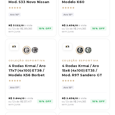
Mod. S33 Novo Nissan
Modelo K60
★★★★★
★★★★★
Aro
16"
Aro
15"
R$
3.122,10
à vista
R$
2.636,10
à vista
10% OFF
10% OFF
ou 12x de R$
289,083
ou 12x de R$
244,083
sem juros
sem juros
COLEÇÃO ESPORTIVA
COLEÇÃO ESPORTIVA
4 Rodas Krmai / Aro
4 Rodas Krmai / Aro
17x7 (4x100) ET38 /
15x6 (4x100) ET35 /
Modelo K56 Borbet
Mod. R97 Sandero GT
★★★★★
★★★★★
Aro
17"
Aro
15"
R$
3.644,10
à vista
R$
2.636,10
à vista
10% OFF
10% OFF
ou 12x de R$
337,417
ou 12x de R$
244,083
sem juros
sem juros