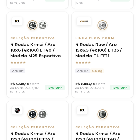
sem juros
juros
COLEÇÃO ESPORTIVA
LINHA FLOW FORM
4 Rodas Krmai / Aro
4 Rodas Raw / Aro
18x6 (4x100) ET40 /
15x6.5 (4x100) ET35 /
Modelo M25 Esportivo
Modelo TL FF11
★★★★★
★★★★★
Aro
18"
Aro
15"
5.6 kg
R$
4.481,10
à vista
R$
2.834,10
à vista
10% OFF
10% OFF
ou 12x de R$
414,917
ou 12x de R$
262,417
sem juros
sem juros
COLEÇÃO ESPORTIVA
COLEÇÃO ESPORTIVA
4 Rodas Krmai / Aro
4 Rodas Krmai / Aro
17x7 (4x100) ET35 /
17x7 (4x100) ET40 /