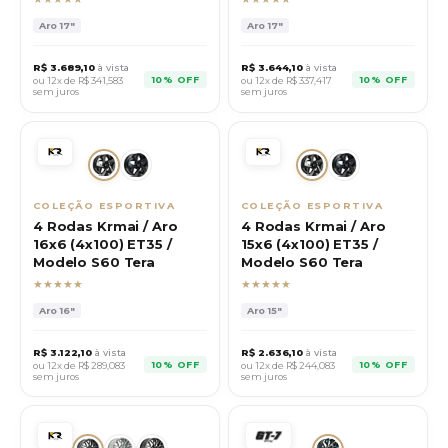
Aro
17"
Aro
17"
R$
3.689,10
à vista
R$
3.644,10
à vista
10% OFF
10% OFF
ou 12x de R$
341,583
ou 12x de R$
337,417
sem juros
sem juros
COLEÇÃO ESPORTIVA
COLEÇÃO ESPORTIVA
4 Rodas Krmai / Aro
4 Rodas Krmai / Aro
16x6 (4x100) ET35 /
15x6 (4x100) ET35 /
Modelo S60 Tera
Modelo S60 Tera
★★★★★
★★★★★
Aro
16"
Aro
15"
R$
3.122,10
à vista
R$
2.636,10
à vista
10% OFF
10% OFF
ou 12x de R$
289,083
ou 12x de R$
244,083
sem juros
sem juros