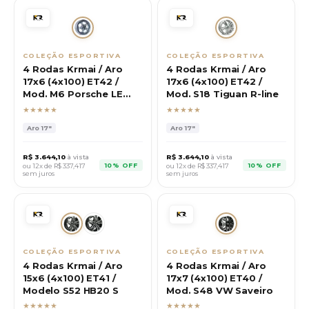
COLEÇÃO ESPORTIVA
COLEÇÃO ESPORTIVA
4 Rodas Krmai / Aro
4 Rodas Krmai / Aro
17x6 (4x100) ET42 /
17x6 (4x100) ET42 /
Mod. M6 Porsche LE
Mod. S18 Tiguan R-line
Mans
★★★★★
★★★★★
Aro
17"
Aro
17"
R$
3.644,10
à vista
R$
3.644,10
à vista
10% OFF
10% OFF
ou 12x de R$
337,417
ou 12x de R$
337,417
sem juros
sem juros
COLEÇÃO ESPORTIVA
COLEÇÃO ESPORTIVA
4 Rodas Krmai / Aro
4 Rodas Krmai / Aro
15x6 (4x100) ET41 /
17x7 (4x100) ET40 /
Modelo S52 HB20 S
Mod. S48 VW Saveiro
★★★★★
★★★★★