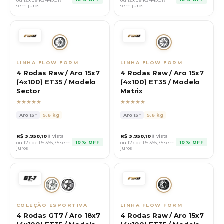
ou 12x de R$
449,917
ou 12x de R$
449,917
sem juros
sem juros
LINHA FLOW FORM
LINHA FLOW FORM
4 Rodas Raw / Aro 15x7
4 Rodas Raw / Aro 15x7
(4x100) ET35 / Modelo
(4x100) ET35 / Modelo
Sector
Matrix
★★★★★
★★★★★
Aro
15"
5.6 kg
Aro
15"
5.6 kg
R$
3.950,10
à vista
R$
3.950,10
à vista
10% OFF
10% OFF
ou 12x de R$
365,75
sem
ou 12x de R$
365,75
sem
juros
juros
COLEÇÃO ESPORTIVA
LINHA FLOW FORM
4 Rodas GT7 / Aro 18x7
4 Rodas Raw / Aro 15x7