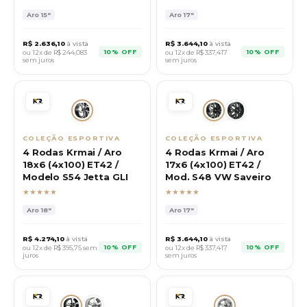
Aro
15"
Aro
17"
R$
2.636,10
à vista
R$
3.644,10
à vista
10% OFF
10% OFF
ou 12x de R$
244,083
ou 12x de R$
337,417
sem juros
sem juros
COLEÇÃO ESPORTIVA
COLEÇÃO ESPORTIVA
4 Rodas Krmai / Aro
4 Rodas Krmai / Aro
18x6 (4x100) ET42 /
17x6 (4x100) ET42 /
Modelo S54 Jetta GLI
Mod. S48 VW Saveiro
★★★★★
★★★★★
Aro
18"
Aro
17"
R$
4.274,10
à vista
R$
3.644,10
à vista
10% OFF
10% OFF
ou 12x de R$
395,75
sem
ou 12x de R$
337,417
juros
sem juros