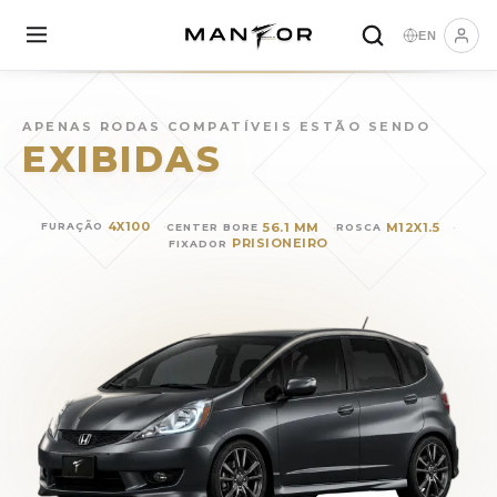
EN
Rodas para
HONDA Fit
(
201
APENAS RODAS COMPATÍVEIS ESTÃO SENDO
EXIBIDAS
4X100
56.1 MM
M12X1.5
FURAÇÃO
CENTER BORE
ROSCA
PRISIONEIRO
FIXADOR