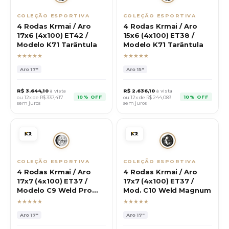
COLEÇÃO ESPORTIVA
COLEÇÃO ESPORTIVA
4 Rodas Krmai / Aro
4 Rodas Krmai / Aro
17x6 (4x100) ET42 /
15x6 (4x100) ET38 /
Modelo K71 Tarântula
Modelo K71 Tarântula
★★★★★
★★★★★
Aro
17"
Aro
15"
R$
3.644,10
à vista
R$
2.636,10
à vista
10% OFF
10% OFF
ou 12x de R$
337,417
ou 12x de R$
244,083
sem juros
sem juros
COLEÇÃO ESPORTIVA
COLEÇÃO ESPORTIVA
4 Rodas Krmai / Aro
4 Rodas Krmai / Aro
17x7 (4x100) ET37 /
17x7 (4x100) ET37 /
Modelo C9 Weld Pro
Mod. C10 Weld Magnum
Star
★★★★★
★★★★★
Aro
17"
Aro
17"