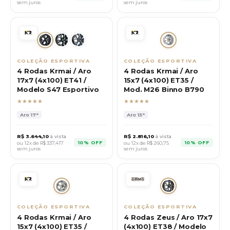
sem juros
sem juros
COLEÇÃO ESPORTIVA
COLEÇÃO ESPORTIVA
4 Rodas Krmai / Aro
4 Rodas Krmai / Aro
17x7 (4x100) ET41 /
15x7 (4x100) ET35 /
Modelo S47 Esportivo
Mod. M26 Binno B790
★★★★★
★★★★★
Aro
17"
Aro
15"
R$
3.644,10
à vista
R$
2.816,10
à vista
10% OFF
10% OFF
ou 12x de R$
337,417
ou 12x de R$
260,75
sem juros
sem juros
COLEÇÃO ESPORTIVA
COLEÇÃO ESPORTIVA
4 Rodas Krmai / Aro
4 Rodas Zeus / Aro 17x7
15x7 (4x100) ET35 /
(4x100) ET38 / Modelo