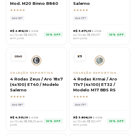
Mod. M20 Binno B860
Salerno
★★★★★
★★★★★
Aro
15"
Aro
17"
R$
2.816,10
à vista
R$
3.671,10
à vista
10% OFF
10% OFF
ou 12x de R$
260,75
ou 12x de R$
339,917
sem juros
sem juros
COLEÇÃO ESPORTIVA
COLEÇÃO ESPORTIVA
4 Rodas Zeus / Aro 18x7
4 Rodas Krmai / Aro
(4x100) ET40 / Modelo
17x7 (4x100) ET32 /
Salerno
Modelo M17 BBS RS
★★★★★
★★★★★
Aro
18"
Aro
17"
R$
4.301,10
à vista
R$
3.806,10
à vista
10% OFF
10% OFF
ou 12x de R$
398,25
sem
ou 12x de R$
352,417
juros
sem juros