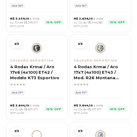
Aro
16"
Aro
15"
R$
3.239,10
à vista
R$
2.636,10
à vista
10% OFF
10% OFF
ou 12x de R$
299,917
ou 12x de R$
244,083
sem juros
sem juros
COLEÇÃO ESPORTIVA
COLEÇÃO ESPORTIVA
4 Rodas Krmai / Aro
4 Rodas Krmai / Aro
17x6 (4x100) ET42 /
17x7 (4x100) ET43 /
Modelo K73 Esportivo
Mod. R26 Montana
Sport
★★★★★
★★★★★
Aro
17"
Aro
17"
R$
3.644,10
à vista
R$
3.644,10
à vista
10% OFF
10% OFF
ou 12x de R$
337,417
ou 12x de R$
337,417
sem juros
sem juros