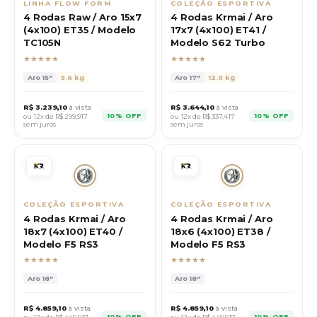
LINHA FLOW FORM
COLEÇÃO ESPORTIVA
4 Rodas Raw / Aro 15x7
4 Rodas Krmai / Aro
(4x100) ET35 / Modelo
17x7 (4x100) ET41 /
TC105N
Modelo S62 Turbo
★★★★★
★★★★★
Aro
15"
5.6 kg
Aro
17"
12.0 kg
R$
3.239,10
à vista
R$
3.644,10
à vista
10% OFF
10% OFF
ou 12x de R$
299,917
ou 12x de R$
337,417
sem juros
sem juros
COLEÇÃO ESPORTIVA
COLEÇÃO ESPORTIVA
4 Rodas Krmai / Aro
4 Rodas Krmai / Aro
18x7 (4x100) ET40 /
18x6 (4x100) ET38 /
Modelo F5 RS3
Modelo F5 RS3
★★★★★
★★★★★
Aro
18"
Aro
18"
R$
4.859,10
à vista
R$
4.859,10
à vista
10% OFF
10% OFF