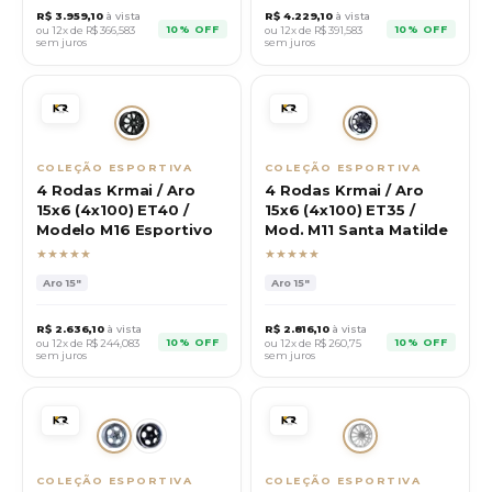
R$
3.959,10
à vista
R$
4.229,10
à vista
10% OFF
10% OFF
ou 12x de R$
366,583
ou 12x de R$
391,583
sem juros
sem juros
COLEÇÃO ESPORTIVA
COLEÇÃO ESPORTIVA
4 Rodas Krmai / Aro
4 Rodas Krmai / Aro
15x6 (4x100) ET40 /
15x6 (4x100) ET35 /
Modelo M16 Esportivo
Mod. M11 Santa Matilde
★★★★★
★★★★★
Aro
15"
Aro
15"
R$
2.636,10
à vista
R$
2.816,10
à vista
10% OFF
10% OFF
ou 12x de R$
244,083
ou 12x de R$
260,75
sem juros
sem juros
COLEÇÃO ESPORTIVA
COLEÇÃO ESPORTIVA