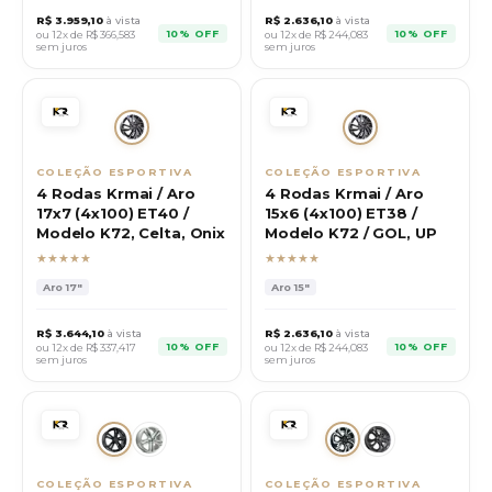
R$
3.959,10
à vista
R$
2.636,10
à vista
10% OFF
10% OFF
ou 12x de R$
366,583
ou 12x de R$
244,083
sem juros
sem juros
COLEÇÃO ESPORTIVA
COLEÇÃO ESPORTIVA
4 Rodas Krmai / Aro
4 Rodas Krmai / Aro
17x7 (4x100) ET40 /
15x6 (4x100) ET38 /
Modelo K72, Celta, Onix
Modelo K72 / GOL, UP
★★★★★
★★★★★
Aro
17"
Aro
15"
R$
3.644,10
à vista
R$
2.636,10
à vista
10% OFF
10% OFF
ou 12x de R$
337,417
ou 12x de R$
244,083
sem juros
sem juros
COLEÇÃO ESPORTIVA
COLEÇÃO ESPORTIVA