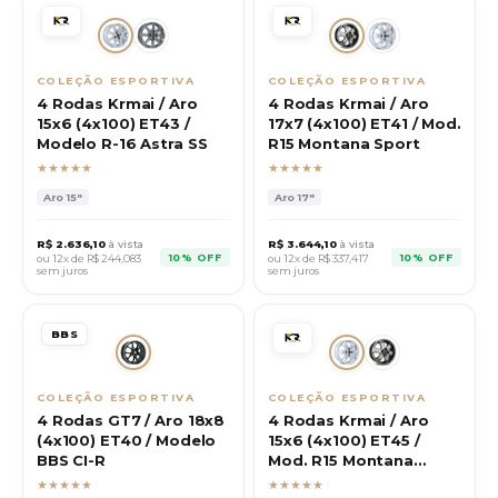
COLEÇÃO ESPORTIVA
COLEÇÃO ESPORTIVA
4 Rodas Krmai / Aro
4 Rodas Krmai / Aro
15x6 (4x100) ET43 /
17x7 (4x100) ET41 / Mod.
Modelo R-16 Astra SS
R15 Montana Sport
★★★★★
★★★★★
Aro
15"
Aro
17"
R$
2.636,10
à vista
R$
3.644,10
à vista
10% OFF
10% OFF
ou 12x de R$
244,083
ou 12x de R$
337,417
sem juros
sem juros
BBS
COLEÇÃO ESPORTIVA
COLEÇÃO ESPORTIVA
4 Rodas GT7 / Aro 18x8
4 Rodas Krmai / Aro
(4x100) ET40 / Modelo
15x6 (4x100) ET45 /
BBS CI-R
Mod. R15 Montana
Sport
★★★★★
★★★★★