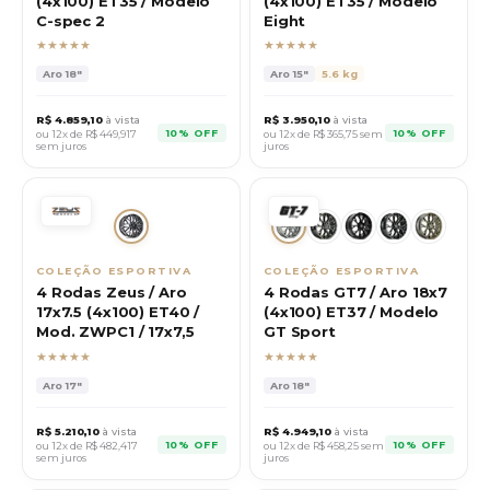
(4x100) ET35 / Modelo
(4x100) ET35 / Modelo
C-spec 2
Eight
★★★★★
★★★★★
Aro
18"
Aro
15"
5.6 kg
R$
4.859,10
à vista
R$
3.950,10
à vista
10% OFF
10% OFF
ou 12x de R$
449,917
ou 12x de R$
365,75
sem
sem juros
juros
COLEÇÃO ESPORTIVA
COLEÇÃO ESPORTIVA
4 Rodas Zeus / Aro
4 Rodas GT7 / Aro 18x7
17x7.5 (4x100) ET40 /
(4x100) ET37 / Modelo
Mod. ZWPC1 / 17x7,5
GT Sport
★★★★★
★★★★★
Aro
17"
Aro
18"
R$
5.210,10
à vista
R$
4.949,10
à vista
10% OFF
10% OFF
ou 12x de R$
482,417
ou 12x de R$
458,25
sem
sem juros
juros