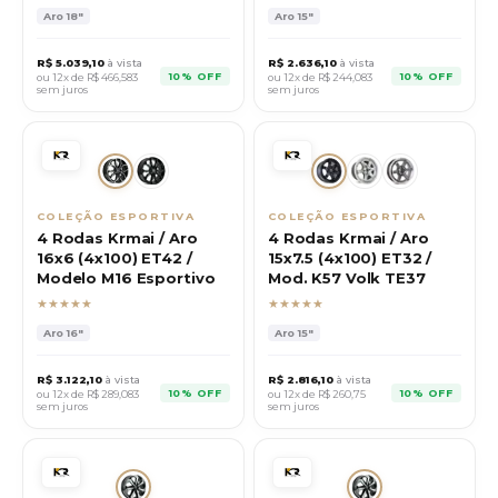
Aro
18"
Aro
15"
R$
5.039,10
à vista
R$
2.636,10
à vista
10% OFF
10% OFF
ou 12x de R$
466,583
ou 12x de R$
244,083
sem juros
sem juros
COLEÇÃO ESPORTIVA
COLEÇÃO ESPORTIVA
4 Rodas Krmai / Aro
4 Rodas Krmai / Aro
16x6 (4x100) ET42 /
15x7.5 (4x100) ET32 /
Modelo M16 Esportivo
Mod. K57 Volk TE37
★★★★★
★★★★★
Aro
16"
Aro
15"
R$
3.122,10
à vista
R$
2.816,10
à vista
10% OFF
10% OFF
ou 12x de R$
289,083
ou 12x de R$
260,75
sem juros
sem juros