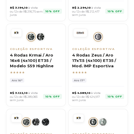
R$
3.194,10
à vista
R$
2.294,10
à vista
10% OFF
10% OFF
ou 12x de R$
295,75
sem
ou 12x de R$
212,417
juros
sem juros
COLEÇÃO ESPORTIVA
COLEÇÃO ESPORTIVA
4 Rodas Krmai / Aro
4 Rodas Zeus / Aro
16x6 (4x100) ET35 /
17x7.5 (4x100) ET35 /
Modelo S59 Highline
Mod. IMP Esportiva
★★★★★
★★★★★
Aro
16"
Aro
17"
R$
3.122,10
à vista
R$
4.589,10
à vista
10% OFF
10% OFF
ou 12x de R$
289,083
ou 12x de R$
424,917
sem juros
sem juros