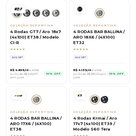
COLEÇÃO ESPORTIVA
COLEÇÃO ESPORTIVA
4 Rodas GT7 / Aro 18x7
4 RODAS BAR BALLINA /
(4x100) ET38 / Modelo
ARO 18X6 / (4X100)
CI-R
ET32
★★★★★
★★★★★
Aro
18"
Aro
18"
R$
4.859,10
à vista
R$
4.139,10
à vista
10% OFF
10% OFF
ou 12x de R$
449,917
ou 12x de R$
383,25
sem
sem juros
juros
COLEÇÃO ESPORTIVA
COLEÇÃO ESPORTIVA
4 RODAS BAR BALLINA /
4 Rodas Krmai / Aro
ARO 17X6 / (4X100)
17x7 (4x100) ET39 /
ET38
Modelo S60 Tera
★★★★★
★★★★★