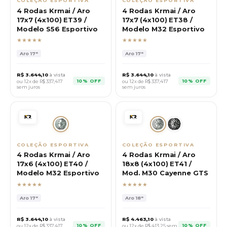
COLEÇÃO ESPORTIVA
COLEÇÃO ESPORTIVA
4 Rodas Krmai / Aro
4 Rodas Krmai / Aro
17x7 (4x100) ET39 /
17x7 (4x100) ET38 /
Modelo S56 Esportivo
Modelo M32 Esportivo
★★★★★
★★★★★
Aro
17"
Aro
17"
R$
3.644,10
à vista
R$
3.644,10
à vista
10% OFF
10% OFF
ou 12x de R$
337,417
ou 12x de R$
337,417
sem juros
sem juros
COLEÇÃO ESPORTIVA
COLEÇÃO ESPORTIVA
4 Rodas Krmai / Aro
4 Rodas Krmai / Aro
17x6 (4x100) ET40 /
18x8 (4x100) ET41 /
Modelo M32 Esportivo
Mod. M30 Cayenne GTS
★★★★★
★★★★★
Aro
17"
Aro
18"
R$
3.644,10
à vista
R$
4.463,10
à vista
10% OFF
10% OFF
ou 12x de R$
337,417
ou 12x de R$
413,25
sem