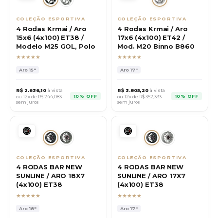
COLEÇÃO ESPORTIVA
COLEÇÃO ESPORTIVA
4 Rodas Krmai / Aro
4 Rodas Krmai / Aro
15x6 (4x100) ET38 /
17x6 (4x100) ET42 /
Modelo M25 GOL, Polo
Mod. M20 Binno B860
★★★★★
★★★★★
Aro
15"
Aro
17"
R$
2.636,10
à vista
R$
3.805,20
à vista
10% OFF
10% OFF
ou 12x de R$
244,083
ou 12x de R$
352,333
sem juros
sem juros
COLEÇÃO ESPORTIVA
COLEÇÃO ESPORTIVA
4 RODAS BAR NEW
4 RODAS BAR NEW
SUNLINE / ARO 18X7
SUNLINE / ARO 17X7
(4x100) ET38
(4x100) ET38
★★★★★
★★★★★
Aro
18"
Aro
17"