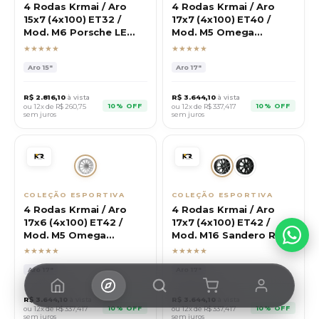
4 Rodas Krmai / Aro
4 Rodas Krmai / Aro
15x7 (4x100) ET32 /
17x7 (4x100) ET40 /
Mod. M6 Porsche LE
Mod. M5 Omega
Mans
Powertech
★★★★★
★★★★★
Aro
15"
Aro
17"
R$
2.816,10
à vista
R$
3.644,10
à vista
10% OFF
10% OFF
ou 12x de R$
260,75
ou 12x de R$
337,417
sem juros
sem juros
COLEÇÃO ESPORTIVA
COLEÇÃO ESPORTIVA
4 Rodas Krmai / Aro
4 Rodas Krmai / Aro
17x6 (4x100) ET42 /
17x7 (4x100) ET42 /
Mod. M5 Omega
Mod. M16 Sandero RS
Powertech
★★★★★
★★★★★
Aro
17"
Aro
17"
R$
3.644,10
à vista
R$
3.644,10
à vista
10% OFF
10% OFF
ou 12x de R$
337,417
ou 12x de R$
337,417
sem juros
sem juros