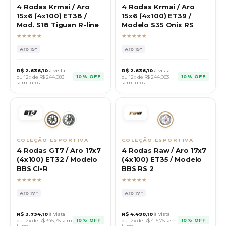
4 Rodas Krmai / Aro
4 Rodas Krmai / Aro
15x6 (4x100) ET38 /
15x6 (4x100) ET39 /
Mod. S18 Tiguan R-line
Modelo S35 Onix RS
★★★★★
★★★★★
Aro
15"
Aro
15"
R$
2.636,10
à vista
R$
2.636,10
à vista
10% OFF
10% OFF
ou 12x de R$
244,083
ou 12x de R$
244,083
sem juros
sem juros
COLEÇÃO ESPORTIVA
COLEÇÃO ESPORTIVA
4 Rodas GT7 / Aro 17x7
4 Rodas Raw / Aro 17x7
(4x100) ET32 / Modelo
(4x100) ET35 / Modelo
BBS CI-R
BBS RS 2
★★★★★
★★★★★
Aro
17"
Aro
17"
R$
3.734,10
à vista
R$
4.490,10
à vista
10% OFF
10% OFF
ou 12x de R$
345,75
sem
ou 12x de R$
415,75
sem