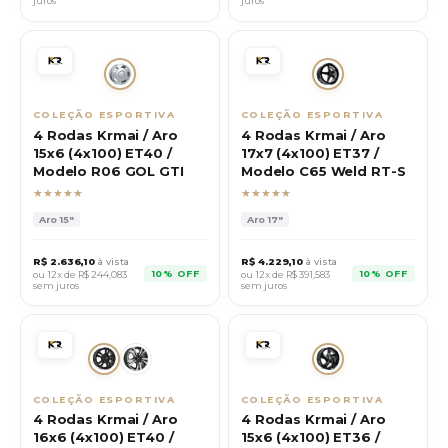
juros
juros
COLEÇÃO ESPORTIVA
COLEÇÃO ESPORTIVA
4 Rodas Krmai / Aro
4 Rodas Krmai / Aro
15x6 (4x100) ET40 /
17x7 (4x100) ET37 /
Modelo R06 GOL GTI
Modelo C65 Weld RT-S
★★★★★
★★★★★
Aro
15"
Aro
17"
R$
2.636,10
à vista
R$
4.229,10
à vista
10% OFF
10% OFF
ou 12x de R$
244,083
ou 12x de R$
391,583
sem juros
sem juros
COLEÇÃO ESPORTIVA
COLEÇÃO ESPORTIVA
4 Rodas Krmai / Aro
4 Rodas Krmai / Aro
16x6 (4x100) ET40 /
15x6 (4x100) ET36 /