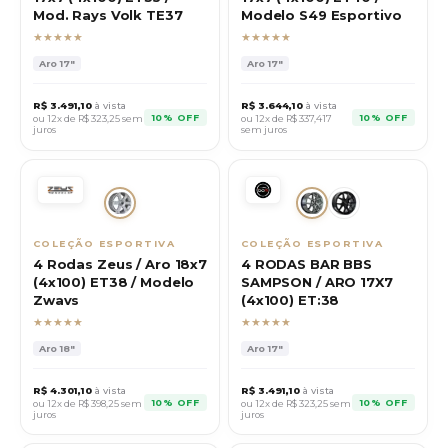
Mod. Rays Volk TE37
Modelo S49 Esportivo
★★★★★
★★★★★
Aro
17"
Aro
17"
R$
3.491,10
à vista
R$
3.644,10
à vista
10% OFF
10% OFF
ou 12x de R$
323,25
sem
ou 12x de R$
337,417
juros
sem juros
COLEÇÃO ESPORTIVA
COLEÇÃO ESPORTIVA
4 Rodas Zeus / Aro 18x7
4 RODAS BAR BBS
(4x100) ET38 / Modelo
SAMPSON / ARO 17X7
Zwavs
(4x100) ET:38
★★★★★
★★★★★
Aro
18"
Aro
17"
R$
4.301,10
à vista
R$
3.491,10
à vista
10% OFF
10% OFF
ou 12x de R$
398,25
sem
ou 12x de R$
323,25
sem
juros
juros