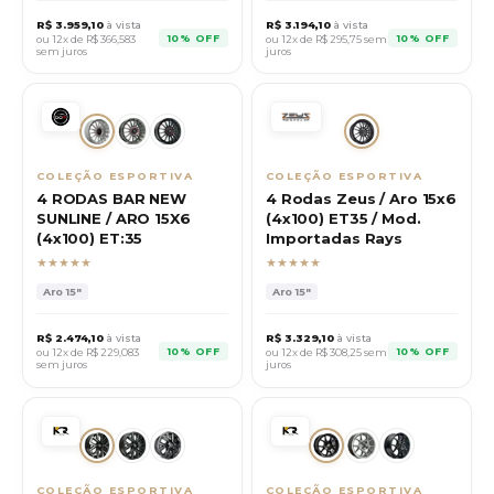
R$
3.959,10
à vista
R$
3.194,10
à vista
10% OFF
10% OFF
ou 12x de R$
366,583
ou 12x de R$
295,75
sem
sem juros
juros
COLEÇÃO ESPORTIVA
COLEÇÃO ESPORTIVA
4 RODAS BAR NEW
4 Rodas Zeus / Aro 15x6
SUNLINE / ARO 15X6
(4x100) ET35 / Mod.
(4x100) ET:35
Importadas Rays
★★★★★
★★★★★
Aro
15"
Aro
15"
R$
2.474,10
à vista
R$
3.329,10
à vista
10% OFF
10% OFF
ou 12x de R$
229,083
ou 12x de R$
308,25
sem
sem juros
juros
COLEÇÃO ESPORTIVA
COLEÇÃO ESPORTIVA