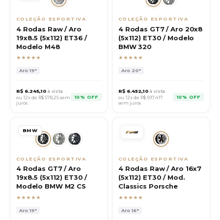
COLEÇÃO ESPORTIVA
COLEÇÃO ESPORTIVA
4 Rodas Raw / Aro
4 Rodas GT7 / Aro 20x8
19x8.5 (5x112) ET36 /
(5x112) ET30 / Modelo
Modelo M48
BMW 320
★★★★★
★★★★★
Aro
19"
Aro
20"
R$
6.245,10
à vista
R$
6.452,10
à vista
10% OFF
10% OFF
ou 12x de R$
578,25
sem
ou 12x de R$
597,417
juros
sem juros
BMW
COLEÇÃO ESPORTIVA
COLEÇÃO ESPORTIVA
4 Rodas GT7 / Aro
4 Rodas Raw / Aro 16x7
19x8.5 (5x112) ET30 /
(5x112) ET30 / Mod.
Modelo BMW M2 CS
Classics Porsche
★★★★★
★★★★★
Aro
19"
Aro
16"