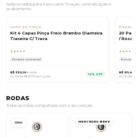
Selecionados para o seu carro: fixação, centralização e
acabamento.
CAPA DE PINÇA
FIXADOR
Kit 4 Capas Pinça Freio Brembo Dianteira
20 Para
Traseira C/ Trava
/ Rosca 1
★★★★★
★★★★★
Encaixe universal
Rosca 12x1
R$ 332,10
à vista
R$ 211,41
à v
10% OFF
ou 12x de
R$ 30,75
sem juros
ou 12x de
R$ 1
RODAS
Todas as rodas compatíveis com o seu veículo.
MERCEDES-BENZ