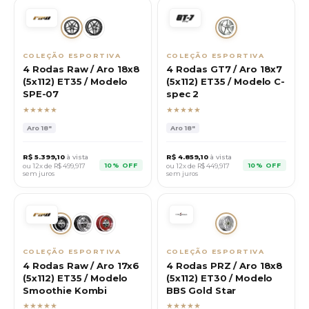
COLEÇÃO ESPORTIVA
COLEÇÃO ESPORTIVA
4 Rodas Raw / Aro 18x8
4 Rodas GT7 / Aro 18x7
(5x112) ET35 / Modelo
(5x112) ET35 / Modelo C-
SPE-07
spec 2
★★★★★
★★★★★
Aro
18"
Aro
18"
R$
5.399,10
à vista
R$
4.859,10
à vista
10% OFF
10% OFF
ou 12x de R$
499,917
ou 12x de R$
449,917
sem juros
sem juros
COLEÇÃO ESPORTIVA
COLEÇÃO ESPORTIVA
4 Rodas Raw / Aro 17x6
4 Rodas PRZ / Aro 18x8
(5x112) ET35 / Modelo
(5x112) ET30 / Modelo
Smoothie Kombi
BBS Gold Star
★★★★★
★★★★★