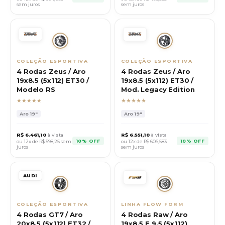
sem juros
sem juros
COLEÇÃO ESPORTIVA
COLEÇÃO ESPORTIVA
4 Rodas Zeus / Aro
4 Rodas Zeus / Aro
19x8.5 (5x112) ET30 /
19x8.5 (5x112) ET30 /
Modelo RS
Mod. Legacy Edition
★★★★★
★★★★★
Aro
19"
Aro
19"
R$
6.461,10
à vista
R$
6.551,10
à vista
10% OFF
10% OFF
ou 12x de R$
598,25
sem
ou 12x de R$
606,583
juros
sem juros
AUDI
COLEÇÃO ESPORTIVA
LINHA FLOW FORM
4 Rodas GT7 / Aro
4 Rodas Raw / Aro
20x8.5 (5x112) ET32 /
19x8.5 E 9.5 (5x112)