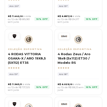
Aro
20"
Aro
19"
R$
7.442,10
à vista
R$
6.857,10
à vista
10% OFF
10% OFF
ou 12x de R$
689,083
ou 12x de R$
634,917
sem juros
sem juros
COLEÇÃO ESPORTIVA
COLEÇÃO ESPORTIVA
4 RODAS VITTORIA
4 Rodas Zeus / Aro
OSAKA-X / ARO 19X8,5
18x8 (5x112) ET30 /
(5X112) ET35
Modelo RS
★★★★★
★★★★★
Aro
19"
Aro
18"
R$
7.963,11
à vista
R$
6.029,10
à vista
10% OFF
10% OFF
ou 12x de R$
737,325
ou 12x de R$
558,25
sem
sem juros
juros