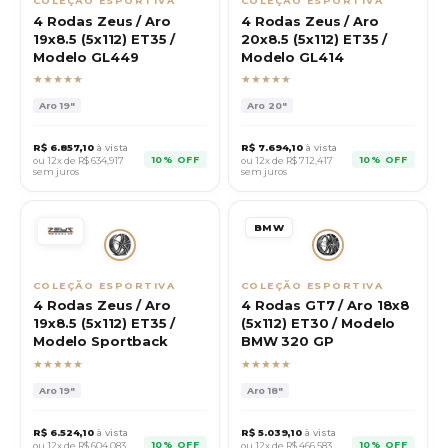
COLEÇÃO ESPORTIVA
COLEÇÃO ESPORTIVA
4 Rodas Zeus / Aro
4 Rodas Zeus / Aro
19x8.5 (5x112) ET35 /
20x8.5 (5x112) ET35 /
Modelo GL449
Modelo GL414
★★★★★
★★★★★
Aro
19"
Aro
20"
R$
6.857,10
à vista
R$
7.694,10
à vista
10% OFF
10% OFF
ou 12x de R$
634,917
ou 12x de R$
712,417
sem juros
sem juros
BMW
COLEÇÃO ESPORTIVA
COLEÇÃO ESPORTIVA
4 Rodas Zeus / Aro
4 Rodas GT7 / Aro 18x8
19x8.5 (5x112) ET35 /
(5x112) ET30 / Modelo
Modelo Sportback
BMW 320 GP
★★★★★
★★★★★
Aro
19"
Aro
18"
R$
6.524,10
à vista
R$
5.039,10
à vista
10% OFF
10% OFF
ou 12x de R$
604,083
ou 12x de R$
466,583