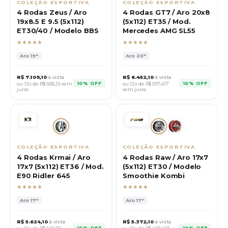
COLEÇÃO ESPORTIVA
COLEÇÃO ESPORTIVA
4 Rodas Zeus / Aro
4 Rodas GT7 / Aro 20x8
19x8.5 E 9.5 (5x112)
(5x112) ET35 / Mod.
ET30/40 / Modelo BBS
Mercedes AMG SL55
★★★★★
★★★★★
Aro
19"
Aro
20"
R$
7.109,10
à vista
R$
6.452,10
à vista
10% OFF
10% OFF
ou 12x de R$
658,25
sem
ou 12x de R$
597,417
juros
sem juros
COLEÇÃO ESPORTIVA
COLEÇÃO ESPORTIVA
4 Rodas Krmai / Aro
4 Rodas Raw / Aro 17x7
17x7 (5x112) ET36 / Mod.
(5x112) ET30 / Modelo
E90 Ridler 645
Smoothie Kombi
★★★★★
★★★★★
Aro
17"
Aro
17"
R$
5.624,10
à vista
R$
5.372,10
à vista
10% OFF
10% OFF