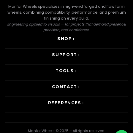
Manfor Wheels specializes in high-end forged and flow form
wheels, combining compatibility, performance, and premium
finishing on every build.
Engineering applied to visuals — for projects that demand presence,
precision, and confidence.
SHOP
SUPPORT
TOOLS
CONTACT
REFERENCES
Manfor Wheels © 2025 – All rights reserved.