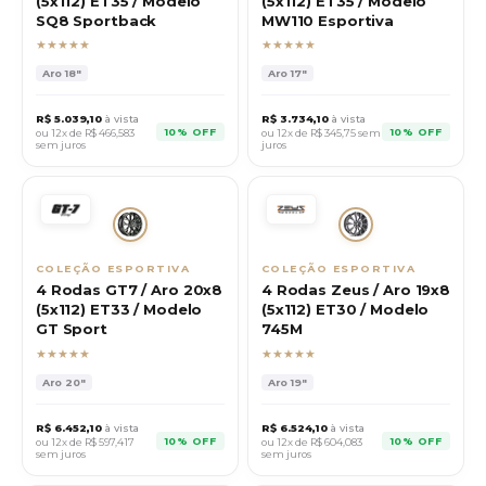
(5x112) ET35 / Modelo
(5x112) ET35 / Modelo
SQ8 Sportback
MW110 Esportiva
★★★★★
★★★★★
Aro
18"
Aro
17"
R$
5.039,10
à vista
R$
3.734,10
à vista
10% OFF
10% OFF
ou 12x de R$
466,583
ou 12x de R$
345,75
sem
sem juros
juros
COLEÇÃO ESPORTIVA
COLEÇÃO ESPORTIVA
4 Rodas GT7 / Aro 20x8
4 Rodas Zeus / Aro 19x8
(5x112) ET33 / Modelo
(5x112) ET30 / Modelo
GT Sport
745M
★★★★★
★★★★★
Aro
20"
Aro
19"
R$
6.452,10
à vista
R$
6.524,10
à vista
10% OFF
10% OFF
ou 12x de R$
597,417
ou 12x de R$
604,083
sem juros
sem juros