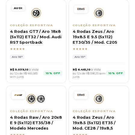
AUDI
COLEÇÃO ESPORTIVA
COLEÇÃO ESPORTIVA
4 Rodas GT7 / Aro 18x8
4 Rodas Zeus / Aro
(5x112) ET32 / Mod. Audi
19x8.5 E 9.5 (5x112)
RS7 Sportback
ET30/35 / Mod. C205
★★★★★
★★★★★
Aro
18"
Aro
19"
R$
5.039,10
à vista
R$
6.461,10
à vista
10% OFF
10% OFF
ou 12x de R$
466,583
ou 12x de R$
598,25
sem
sem juros
juros
COLEÇÃO ESPORTIVA
COLEÇÃO ESPORTIVA
4 Rodas Raw / Aro 20x8
4 Rodas Zeus / Aro
E 9 (5x112) ET35/38 /
19x8.5 (5x112) ET35 /
Modelo Mercedes
Mod. CE28 / 19x8,5
★★★★★
★★★★★