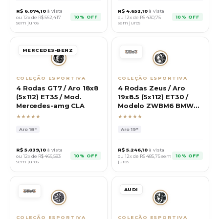
R$
6.074,10
à vista
R$
4.652,10
à vista
10% OFF
10% OFF
ou 12x de R$
562,417
ou 12x de R$
430,75
sem juros
sem juros
MERCEDES-BENZ
COLEÇÃO ESPORTIVA
COLEÇÃO ESPORTIVA
4 Rodas GT7 / Aro 18x8
4 Rodas Zeus / Aro
(5x112) ET35 / Mod.
19x8.5 (5x112) ET30 /
Mercedes-amg CLA
Modelo ZWBM6 BMW
M6
★★★★★
★★★★★
Aro
18"
Aro
19"
R$
5.039,10
à vista
R$
5.246,10
à vista
10% OFF
10% OFF
ou 12x de R$
466,583
ou 12x de R$
485,75
sem
sem juros
juros
AUDI
COLEÇÃO ESPORTIVA
COLEÇÃO ESPORTIVA