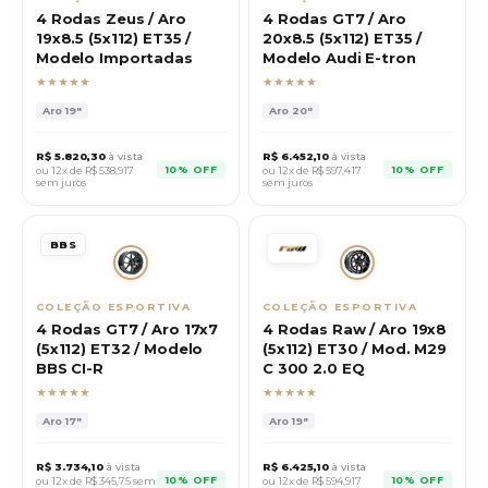
4 Rodas Zeus / Aro
4 Rodas GT7 / Aro
19x8.5 (5x112) ET35 /
20x8.5 (5x112) ET35 /
Modelo Importadas
Modelo Audi E-tron
★★★★★
★★★★★
Aro
19"
Aro
20"
R$
5.820,30
à vista
R$
6.452,10
à vista
10% OFF
10% OFF
ou 12x de R$
538,917
ou 12x de R$
597,417
sem juros
sem juros
BBS
COLEÇÃO ESPORTIVA
COLEÇÃO ESPORTIVA
4 Rodas GT7 / Aro 17x7
4 Rodas Raw / Aro 19x8
(5x112) ET32 / Modelo
(5x112) ET30 / Mod. M29
BBS CI-R
C 300 2.0 EQ
★★★★★
★★★★★
Aro
17"
Aro
19"
R$
3.734,10
à vista
R$
6.425,10
à vista
10% OFF
10% OFF
ou 12x de R$
345,75
sem
ou 12x de R$
594,917