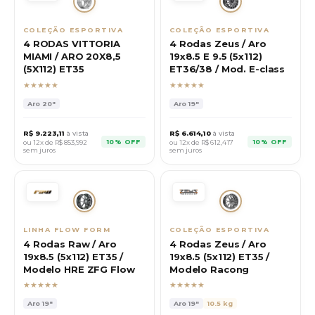
COLEÇÃO ESPORTIVA
COLEÇÃO ESPORTIVA
4 RODAS VITTORIA
4 Rodas Zeus / Aro
MIAMI / ARO 20X8,5
19x8.5 E 9.5 (5x112)
(5X112) ET35
ET36/38 / Mod. E-class
★★★★★
★★★★★
Aro
20"
Aro
19"
R$
9.223,11
à vista
R$
6.614,10
à vista
10% OFF
10% OFF
ou 12x de R$
853,992
ou 12x de R$
612,417
sem juros
sem juros
LINHA FLOW FORM
COLEÇÃO ESPORTIVA
4 Rodas Raw / Aro
4 Rodas Zeus / Aro
19x8.5 (5x112) ET35 /
19x8.5 (5x112) ET35 /
Modelo HRE ZFG Flow
Modelo Racong
★★★★★
★★★★★
Aro
19"
Aro
19"
10.5 kg