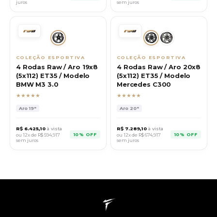
juros
sem juros
COLEÇÃO ESPORTIVA
COLEÇÃO ESPORTIVA
4 Rodas Raw / Aro 19x8
4 Rodas Raw / Aro 20x8
(5x112) ET35 / Modelo
(5x112) ET35 / Modelo
BMW M3 3.0
Mercedes C300
★★★★★
★★★★★
Aro
19"
Aro
20"
R$
6.425,10
à vista
R$
7.289,10
à vista
10% OFF
10% OFF
ou 12x de R$
594,917
ou 12x de R$
674,917
sem juros
sem juros