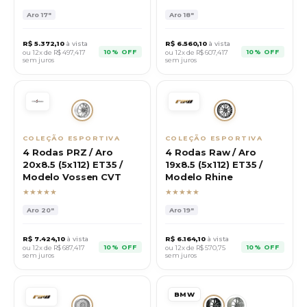
Aro
17"
Aro
18"
R$
5.372,10
à vista
R$
6.560,10
à vista
10% OFF
10% OFF
ou 12x de R$
497,417
ou 12x de R$
607,417
sem juros
sem juros
COLEÇÃO ESPORTIVA
COLEÇÃO ESPORTIVA
4 Rodas PRZ / Aro
4 Rodas Raw / Aro
20x8.5 (5x112) ET35 /
19x8.5 (5x112) ET35 /
Modelo Vossen CVT
Modelo Rhine
★★★★★
★★★★★
Aro
20"
Aro
19"
R$
7.424,10
à vista
R$
6.164,10
à vista
10% OFF
10% OFF
ou 12x de R$
687,417
ou 12x de R$
570,75
sem juros
sem juros
BMW