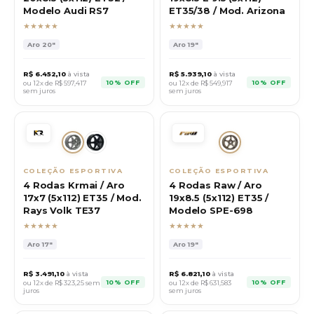
Modelo Audi RS7
ET35/38 / Mod. Arizona
★★★★★
★★★★★
Aro
20"
Aro
19"
R$
6.452,10
à vista
R$
5.939,10
à vista
10% OFF
10% OFF
ou 12x de R$
597,417
ou 12x de R$
549,917
sem juros
sem juros
COLEÇÃO ESPORTIVA
COLEÇÃO ESPORTIVA
4 Rodas Krmai / Aro
4 Rodas Raw / Aro
17x7 (5x112) ET35 / Mod.
19x8.5 (5x112) ET35 /
Rays Volk TE37
Modelo SPE-698
★★★★★
★★★★★
Aro
17"
Aro
19"
R$
3.491,10
à vista
R$
6.821,10
à vista
10% OFF
10% OFF
ou 12x de R$
323,25
sem
ou 12x de R$
631,583
juros
sem juros