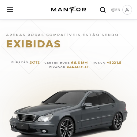
EN
Rodas para
MERCEDES BENZ
APENAS RODAS COMPATÍVEIS ESTÃO SENDO
EXIBIDAS
5X112
66.6 MM
M12X1.5
FURAÇÃO
CENTER BORE
ROSCA
PARAFUSO
FIXADOR