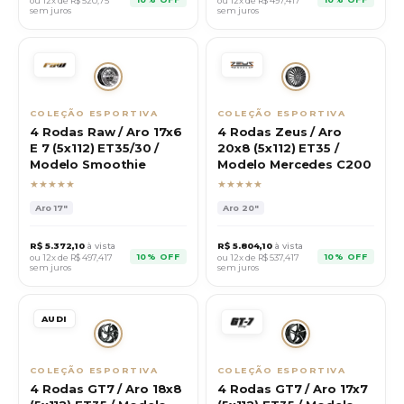
ou 12x de R$
520,75
ou 12x de R$
497,417
sem juros
sem juros
COLEÇÃO ESPORTIVA
COLEÇÃO ESPORTIVA
4 Rodas Raw / Aro 17x6
4 Rodas Zeus / Aro
E 7 (5x112) ET35/30 /
20x8 (5x112) ET35 /
Modelo Smoothie
Modelo Mercedes C200
★★★★★
★★★★★
Aro
17"
Aro
20"
R$
5.372,10
à vista
R$
5.804,10
à vista
10% OFF
10% OFF
ou 12x de R$
497,417
ou 12x de R$
537,417
sem juros
sem juros
AUDI
COLEÇÃO ESPORTIVA
COLEÇÃO ESPORTIVA
4 Rodas GT7 / Aro 18x8
4 Rodas GT7 / Aro 17x7