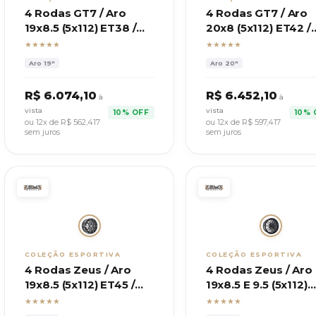
4 Rodas GT7 / Aro
4 Rodas GT7 / Aro
19x8.5 (5x112) ET38 /
20x8 (5x112) ET42 /
Modelo BMW M2 CS
Mod. Mercedes AM
★★★★★
★★★★★
SL55
Aro
19"
Aro
20"
R$
6.074,10
R$
6.452,10
à
à
vista
vista
10% OFF
10% 
ou 12x de R$
562,417
ou 12x de R$
597,417
sem juros
sem juros
COLEÇÃO ESPORTIVA
COLEÇÃO ESPORTIVA
4 Rodas Zeus / Aro
4 Rodas Zeus / Aro
19x8.5 (5x112) ET45 /
19x8.5 E 9.5 (5x112)
Modelo Mercedes C43
ET40 / Mod. Merce
★★★★★
★★★★★