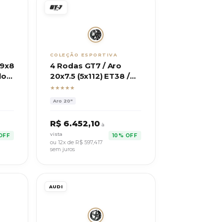
COLEÇÃO ESPORTIVA
19x8
4 Rodas GT7 / Aro
lo
20x7.5 (5x112) ET38 /
Mod. Amarok Extreme
★★★★★
Aro
20"
R$
6.452,10
à
vista
OFF
10% OFF
ou 12x de R$
597,417
sem juros
AUDI