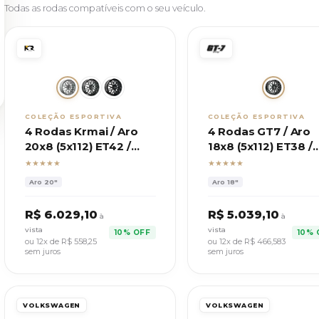
Todas as rodas compatíveis com o seu veículo.
COLEÇÃO ESPORTIVA
COLEÇÃO ESPORTIVA
4 Rodas Krmai / Aro
4 Rodas GT7 / Aro
20x8 (5x112) ET42 /
18x8 (5x112) ET38 /
Modelo M30 Mercedes
Mod. Esportivas B
★★★★★
★★★★★
M4
Aro
20"
Aro
18"
R$
6.029,10
R$
5.039,10
à
à
vista
vista
10% OFF
10% 
ou 12x de R$
558,25
ou 12x de R$
466,583
sem juros
sem juros
VOLKSWAGEN
VOLKSWAGEN