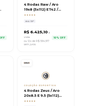
4 Rodas Raw / Aro
19x8 (5x112) ET42 /
G
Modelo A23 Audi A3,
★★★★★
A4
Aro
19"
R$
6.425,10
à
vista
OFF
10% OFF
ou 12x de R$
594,917
sem juros
COLEÇÃO ESPORTIVA
4 Rodas Zeus / Aro
20x8.5 E 9.5 (5x112)
des
ET40/45 / Mod.
★★★★★
Mercede