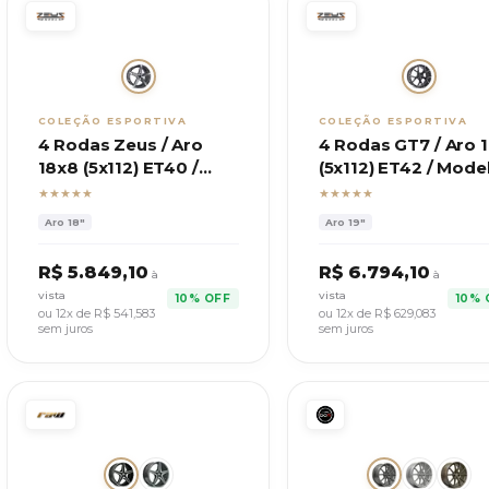
COLEÇÃO ESPORTIVA
COLEÇÃO ESPORTIVA
4 Rodas Zeus / Aro
4 Rodas GT7 / Aro 
18x8 (5x112) ET40 /
(5x112) ET42 / Mode
Modelo Esportivo
IMP S3
★★★★★
★★★★★
Aro
18"
Aro
19"
R$
5.849,10
R$
6.794,10
à
à
vista
vista
10% OFF
10% 
ou 12x de R$
541,583
ou 12x de R$
629,083
sem juros
sem juros