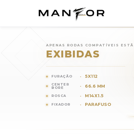
Rodas para
MERCEDES BEN
APENAS RODAS COMPATÍVEIS EST
EXIBIDAS
5X112
FURAÇÃO
-
CENTER
66.6 MM
-
BORE
M14X1.5
ROSCA
-
PARAFUSO
FIXADOR
-