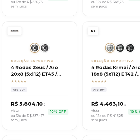
ou 12x de R$
520,75
ou 12x de R$
345,75
sem juros
sem juros
COLEÇÃO ESPORTIVA
COLEÇÃO ESPORTIVA
4 Rodas Zeus / Aro
4 Rodas Krmai / Ar
20x8 (5x112) ET45 /
18x8 (5x112) ET42 /
Mod. ZWARS3 Audi A3,
Mod. M30 Cayenne
★★★★★
★★★★★
Q3
GTS
Aro
20"
Aro
18"
R$
5.804,10
R$
4.463,10
à
à
vista
vista
10% OFF
10% 
ou 12x de R$
537,417
ou 12x de R$
413,25
sem juros
sem juros