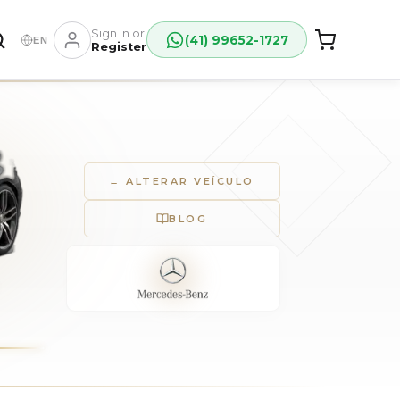
Sign in or
(41) 99652-1727
EN
Register
← ALTERAR VEÍCULO
BLOG