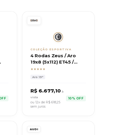
COLEÇÃO ESPORTIVA
4 Rodas Zeus / Aro
19x8 (5x112) ET45 /
MW
Modelo VW Jetta
★★★★★
Aro
19"
R$
6.677,10
à
vista
OFF
10% OFF
ou 12x de R$
618,25
sem juros
AUDI