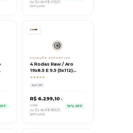
ou 12x de R$
413,25
sem juros
COLEÇÃO ESPORTIVA
o
4 Rodas Raw / Aro
19x8.5 E 9.5 (5x112)
ET43/45 / Modelo M43
★★★★★
Aro
19"
R$
6.299,10
à
vista
OFF
10% OFF
ou 12x de R$
583,25
sem juros