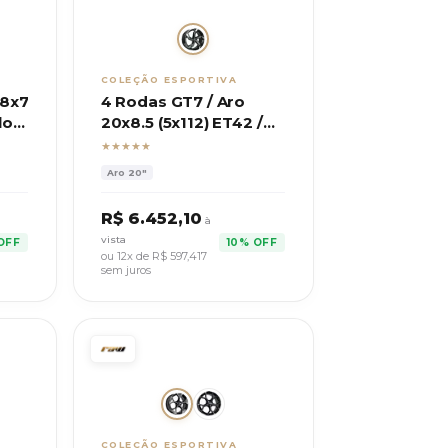
COLEÇÃO ESPORTIVA
18x7
4 Rodas GT7 / Aro
lo
20x8.5 (5x112) ET42 /
Modelo SQ8
★★★★★
Sportback
Aro
20"
R$
6.452,10
à
vista
OFF
10% OFF
ou 12x de R$
597,417
sem juros
COLEÇÃO ESPORTIVA