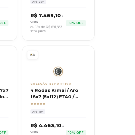
Aro
20"
R$
7.469,10
à
vista
OFF
10% OFF
ou 12x de R$
691,583
sem juros
COLEÇÃO ESPORTIVA
17x7
4 Rodas Krmai / Aro
lo
18x7 (5x112) ET40 /
Modelo S49 Audi
★★★★★
Aro
18"
R$
4.463,10
à
vista
OFF
10% OFF