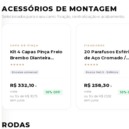
ACESSÓRIOS DE MONTAGEM
Selecionados para o seu carro: fixação, centralização e acabamento.
CAPA DE PINÇA
FIXADORES
Kit 4 Capas Pinça Freio
20 Parafusos Esfér
Brembo Dianteira
de Aço Cromado /
Traseira C/ Trava
Rosca 14x1,5 Chave
★★★★★
★★★★★
Encaixe universal
Rosca 14x1.5 · Esférico
R$ 332,10
R$ 258,30
à
à
vista
vista
10% OFF
10% 
ou 12x de
R$ 30,75
ou 12x de
R$ 23,92
sem juros
sem juros
RODAS