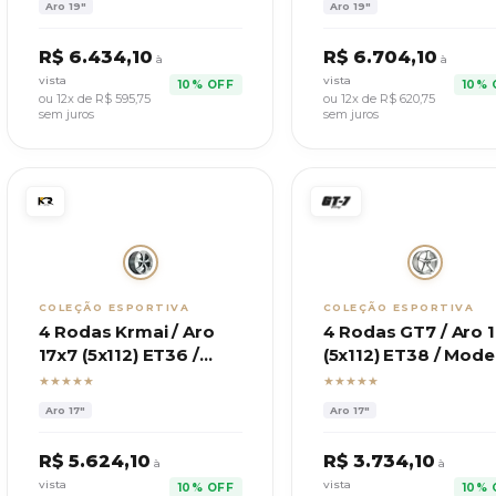
Aro
19"
Aro
19"
R$
6.434,10
R$
6.704,10
à
à
vista
vista
10% OFF
10% 
ou 12x de R$
595,75
ou 12x de R$
620,75
sem juros
sem juros
COLEÇÃO ESPORTIVA
COLEÇÃO ESPORTIVA
4 Rodas Krmai / Aro
4 Rodas GT7 / Aro 
17x7 (5x112) ET36 /
(5x112) ET38 / Mode
Mod. E90 Ridler 645
C-spec 2
★★★★★
★★★★★
Aro
17"
Aro
17"
R$
5.624,10
R$
3.734,10
à
à
vista
vista
10% OFF
10% 