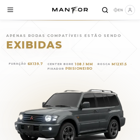
EN
Rodas para
MITSUBISHI Paje
APENAS RODAS COMPATÍVEIS ESTÃO SENDO
EXIBIDAS
6X139.7
108.1 MM
M12X1.5
FURAÇÃO
CENTER BORE
ROSCA
PRISIONEIRO
FIXADOR