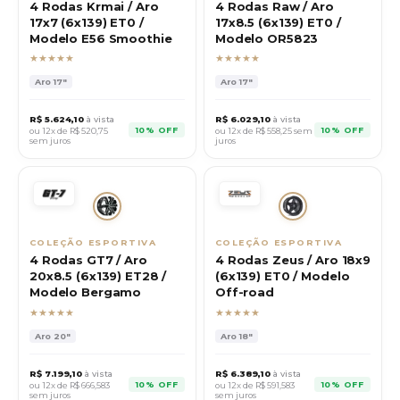
4 Rodas Krmai / Aro
4 Rodas Raw / Aro
17x7 (6x139) ET0 /
17x8.5 (6x139) ET0 /
Modelo E56 Smoothie
Modelo OR5823
★★★★★
★★★★★
Aro
17"
Aro
17"
R$
5.624,10
à vista
R$
6.029,10
à vista
10% OFF
10% OFF
ou 12x de R$
520,75
ou 12x de R$
558,25
sem
sem juros
juros
COLEÇÃO ESPORTIVA
COLEÇÃO ESPORTIVA
4 Rodas GT7 / Aro
4 Rodas Zeus / Aro 18x9
20x8.5 (6x139) ET28 /
(6x139) ET0 / Modelo
Modelo Bergamo
Off-road
★★★★★
★★★★★
Aro
20"
Aro
18"
R$
7.199,10
à vista
R$
6.389,10
à vista
10% OFF
10% OFF
ou 12x de R$
666,583
ou 12x de R$
591,583
sem juros
sem juros