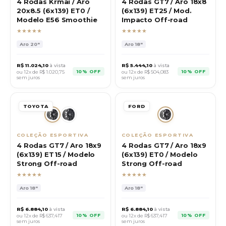
4 Rodas Krmai / Aro
4 Rodas GT7 / Aro 18x8
20x8.5 (6x139) ET0 /
(6x139) ET25 / Mod.
Modelo E56 Smoothie
Impacto Off-road
★★★★★
★★★★★
Aro
20"
Aro
18"
R$
11.024,10
à vista
R$
5.444,10
à vista
10% OFF
10% OFF
ou 12x de R$
1.020,75
ou 12x de R$
504,083
sem juros
sem juros
TOYOTA
FORD
COLEÇÃO ESPORTIVA
COLEÇÃO ESPORTIVA
4 Rodas GT7 / Aro 18x9
4 Rodas GT7 / Aro 18x9
(6x139) ET15 / Modelo
(6x139) ET0 / Modelo
Strong Off-road
Strong Off-road
★★★★★
★★★★★
Aro
18"
Aro
18"
R$
6.884,10
à vista
R$
6.884,10
à vista
10% OFF
10% OFF
ou 12x de R$
637,417
ou 12x de R$
637,417
sem juros
sem juros