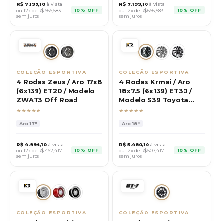
R$
7.199,10
à vista
R$
7.199,10
à vista
10% OFF
10% OFF
ou 12x de R$
666,583
ou 12x de R$
666,583
sem juros
sem juros
COLEÇÃO ESPORTIVA
COLEÇÃO ESPORTIVA
4 Rodas Zeus / Aro 17x8
4 Rodas Krmai / Aro
(6x139) ET20 / Modelo
18x7.5 (6x139) ET30 /
ZWAT3 Off Road
Modelo S39 Toyota
SW4
★★★★★
★★★★★
Aro
17"
Aro
18"
R$
4.994,10
à vista
R$
5.480,10
à vista
10% OFF
10% OFF
ou 12x de R$
462,417
ou 12x de R$
507,417
sem juros
sem juros
COLEÇÃO ESPORTIVA
COLEÇÃO ESPORTIVA