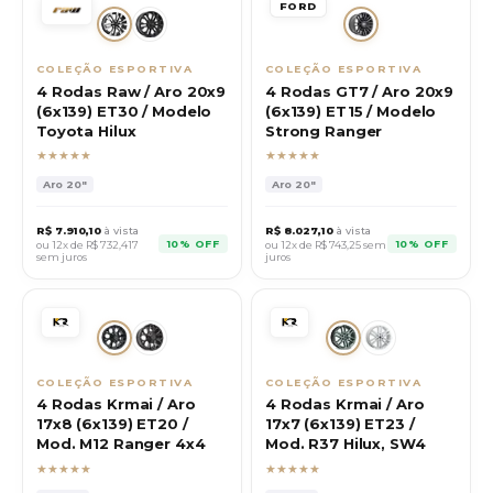
FORD
COLEÇÃO ESPORTIVA
COLEÇÃO ESPORTIVA
4 Rodas Raw / Aro 20x9
4 Rodas GT7 / Aro 20x9
(6x139) ET30 / Modelo
(6x139) ET15 / Modelo
Toyota Hilux
Strong Ranger
★★★★★
★★★★★
Aro
20"
Aro
20"
R$
7.910,10
à vista
R$
8.027,10
à vista
10% OFF
10% OFF
ou 12x de R$
732,417
ou 12x de R$
743,25
sem
sem juros
juros
COLEÇÃO ESPORTIVA
COLEÇÃO ESPORTIVA
4 Rodas Krmai / Aro
4 Rodas Krmai / Aro
17x8 (6x139) ET20 /
17x7 (6x139) ET23 /
Mod. M12 Ranger 4x4
Mod. R37 Hilux, SW4
★★★★★
★★★★★