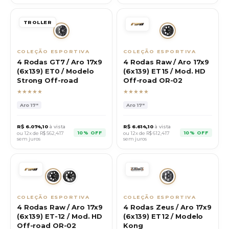
TROLLER
COLEÇÃO ESPORTIVA
COLEÇÃO ESPORTIVA
4 Rodas GT7 / Aro 17x9
4 Rodas Raw / Aro 17x9
(6x139) ET0 / Modelo
(6x139) ET15 / Mod. HD
Strong Off-road
Off-road OR-02
★★★★★
★★★★★
Aro
17"
Aro
17"
R$
6.074,10
à vista
R$
6.614,10
à vista
10% OFF
10% OFF
ou 12x de R$
562,417
ou 12x de R$
612,417
sem juros
sem juros
COLEÇÃO ESPORTIVA
COLEÇÃO ESPORTIVA
4 Rodas Raw / Aro 17x9
4 Rodas Zeus / Aro 17x9
(6x139) ET-12 / Mod. HD
(6x139) ET12 / Modelo
Off-road OR-02
Kong