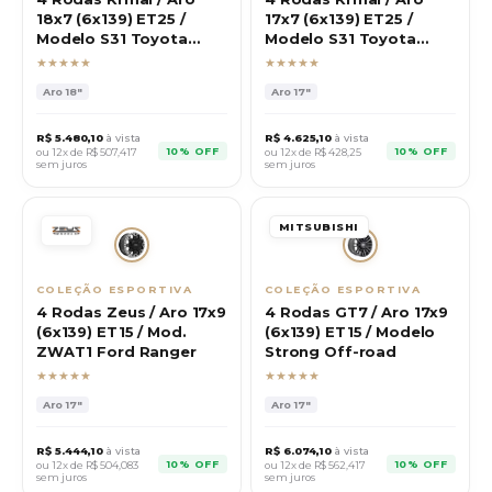
18x7 (6x139) ET25 /
17x7 (6x139) ET25 /
Modelo S31 Toyota
Modelo S31 Toyota
Hilux
Hilux
★★★★★
★★★★★
Aro
18"
Aro
17"
R$
5.480,10
à vista
R$
4.625,10
à vista
10% OFF
10% OFF
ou 12x de R$
507,417
ou 12x de R$
428,25
sem juros
sem juros
MITSUBISHI
COLEÇÃO ESPORTIVA
COLEÇÃO ESPORTIVA
4 Rodas Zeus / Aro 17x9
4 Rodas GT7 / Aro 17x9
(6x139) ET15 / Mod.
(6x139) ET15 / Modelo
ZWAT1 Ford Ranger
Strong Off-road
★★★★★
★★★★★
Aro
17"
Aro
17"
R$
5.444,10
à vista
R$
6.074,10
à vista
10% OFF
10% OFF
ou 12x de R$
504,083
ou 12x de R$
562,417
sem juros
sem juros