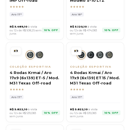
IMP Off-road
Modelo S-10 LTZ
★★★★★
★★★★★
Aro
17"
Aro
18"
R$
5.489,10
à vista
R$
5.120,10
à vista
10% OFF
10% OFF
ou 12x de R$
508,25
sem
ou 12x de R$
474,083
juros
sem juros
COLEÇÃO ESPORTIVA
COLEÇÃO ESPORTIVA
4 Rodas Krmai / Aro
4 Rodas Krmai / Aro
17x9 (6x139) ET-5 / Mod.
17x9 (6x139) ET15 / Mod.
M31 Texas Off-road
M31 Texas Off-road
★★★★★
★★★★★
Aro
17"
Aro
17"
R$
5.822,10
à vista
R$
5.822,10
à vista
10% OFF
10% OFF
ou 12x de R$
539,083
ou 12x de R$
539,083
sem juros
sem juros