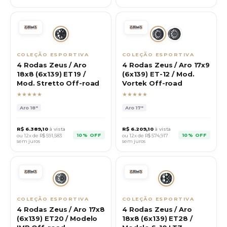
COLEÇÃO ESPORTIVA
COLEÇÃO ESPORTIVA
4 Rodas Zeus / Aro
4 Rodas Zeus / Aro 17x9
18x8 (6x139) ET19 /
(6x139) ET-12 / Mod.
Mod. Stretto Off-road
Vortek Off-road
★★★★★
★★★★★
Aro
18"
Aro
17"
R$
6.389,10
à vista
R$
6.209,10
à vista
10% OFF
10% OFF
ou 12x de R$
591,583
ou 12x de R$
574,917
sem juros
sem juros
COLEÇÃO ESPORTIVA
COLEÇÃO ESPORTIVA
4 Rodas Zeus / Aro 17x8
4 Rodas Zeus / Aro
(6x139) ET20 / Modelo
18x8 (6x139) ET28 /