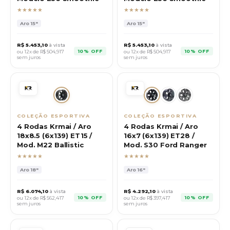
★★★★★
★★★★★
Aro
15"
Aro
15"
R$
5.453,10
à vista
R$
5.453,10
à vista
10% OFF
10% OFF
ou 12x de R$
504,917
ou 12x de R$
504,917
sem juros
sem juros
COLEÇÃO ESPORTIVA
COLEÇÃO ESPORTIVA
4 Rodas Krmai / Aro
4 Rodas Krmai / Aro
18x8.5 (6x139) ET15 /
16x7 (6x139) ET28 /
Mod. M22 Ballistic
Mod. S30 Ford Ranger
★★★★★
★★★★★
Aro
18"
Aro
16"
R$
6.074,10
à vista
R$
4.292,10
à vista
10% OFF
10% OFF
ou 12x de R$
562,417
ou 12x de R$
397,417
sem juros
sem juros