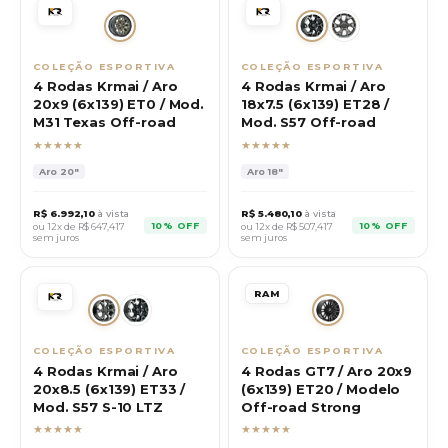
COLEÇÃO ESPORTIVA
COLEÇÃO ESPORTIVA
4 Rodas Krmai / Aro
4 Rodas Krmai / Aro
20x9 (6x139) ET0 / Mod.
18x7.5 (6x139) ET28 /
M31 Texas Off-road
Mod. S57 Off-road
★★★★★
★★★★★
Aro
20"
Aro
18"
R$
6.992,10
à vista
R$
5.480,10
à vista
10% OFF
10% OFF
ou 12x de R$
647,417
ou 12x de R$
507,417
sem juros
sem juros
RAM
COLEÇÃO ESPORTIVA
COLEÇÃO ESPORTIVA
4 Rodas Krmai / Aro
4 Rodas GT7 / Aro 20x9
20x8.5 (6x139) ET33 /
(6x139) ET20 / Modelo
Mod. S57 S-10 LTZ
Off-road Strong
★★★★★
★★★★★