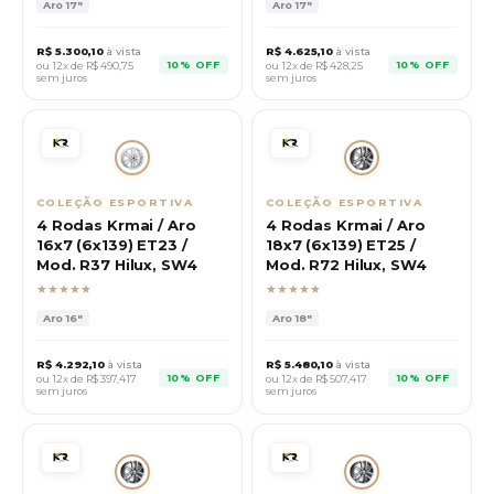
Aro
17"
Aro
17"
R$
5.300,10
à vista
R$
4.625,10
à vista
10% OFF
10% OFF
ou 12x de R$
490,75
ou 12x de R$
428,25
sem juros
sem juros
COLEÇÃO ESPORTIVA
COLEÇÃO ESPORTIVA
4 Rodas Krmai / Aro
4 Rodas Krmai / Aro
16x7 (6x139) ET23 /
18x7 (6x139) ET25 /
Mod. R37 Hilux, SW4
Mod. R72 Hilux, SW4
★★★★★
★★★★★
Aro
16"
Aro
18"
R$
4.292,10
à vista
R$
5.480,10
à vista
10% OFF
10% OFF
ou 12x de R$
397,417
ou 12x de R$
507,417
sem juros
sem juros