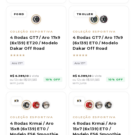
FORD
TROLLER
COLEÇÃO ESPORTIVA
COLEÇÃO ESPORTIVA
4 Rodas GT7 / Aro 17x9
4 Rodas GT7 / Aro 17x9
(6x139) ET20 / Modelo
(6x139) ET0 / Modelo
Dakar Off Road
Dakar Off Road
★★★★★
★★★★★
Aro
17"
Aro
17"
R$
6.389,10
à vista
R$
6.389,10
à vista
10% OFF
10% OFF
ou 12x de R$
591,583
ou 12x de R$
591,583
sem juros
sem juros
COLEÇÃO ESPORTIVA
COLEÇÃO ESPORTIVA
4 Rodas Krmai / Aro
4 Rodas Krmai / Aro
15x8 (6x139) ET0 /
15x7 (6x139) ET0 /
Modelo E56 Smoothie
Modelo E56 Smoothie