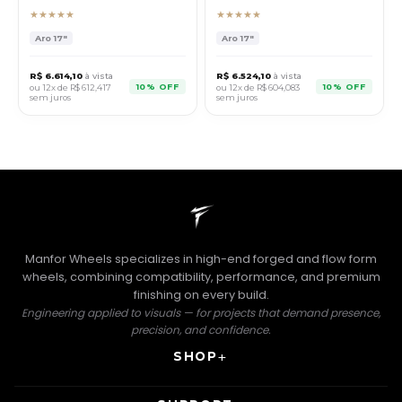
★★★★★
★★★★★
Aro
17"
Aro
17"
R$
6.614,10
à vista
R$
6.524,10
à vista
10% OFF
10% OFF
ou 12x de R$
612,417
ou 12x de R$
604,083
sem juros
sem juros
Manfor Wheels specializes in high-end forged and flow form
wheels, combining compatibility, performance, and premium
finishing on every build.
Engineering applied to visuals — for projects that demand presence,
precision, and confidence.
SHOP