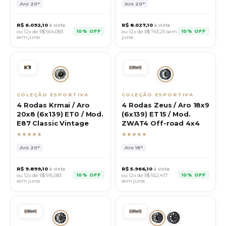
Aro
20"
Aro
20"
R$
6.092,10
à vista
R$
8.027,10
à vista
10% OFF
10% OFF
ou 12x de R$
564,083
ou 12x de R$
743,25
sem
sem juros
juros
COLEÇÃO ESPORTIVA
COLEÇÃO ESPORTIVA
4 Rodas Krmai / Aro
4 Rodas Zeus / Aro 18x9
20x8 (6x139) ET0 / Mod.
(6x139) ET15 / Mod.
E87 Classic Vintage
ZWAT4 Off-road 4x4
★★★★★
★★★★★
Aro
20"
Aro
18"
R$
9.899,10
à vista
R$
5.966,10
à vista
10% OFF
10% OFF
ou 12x de R$
916,583
ou 12x de R$
552,417
sem juros
sem juros