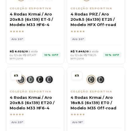
COLEÇÃO ESPORTIVA
COLEÇÃO ESPORTIVA
4 Rodas Krmai / Aro
4 Rodas PRZ / Aro
20x8.5 (6x139) ET-5 /
20x8.5 (6x139) ET25 /
Modelo M33 HF6-4
Modelo HFX Off-road
★★★★★
★★★★★
Aro
20"
Aro
20"
R$
6.020,10
à vista
R$
7.649,10
à vista
10% OFF
10% OFF
ou 12x de R$
557,417
ou 12x de R$
708,25
sem juros
sem juros
COLEÇÃO ESPORTIVA
COLEÇÃO ESPORTIVA
4 Rodas Krmai / Aro
4 Rodas Krmai / Aro
20x8.5 (6x139) ET20 /
18x8.5 (6x139) ET0 /
Modelo M33 HF6-4
Modelo M35 Off-road
★★★★★
★★★★★
Aro
20"
Aro
18"