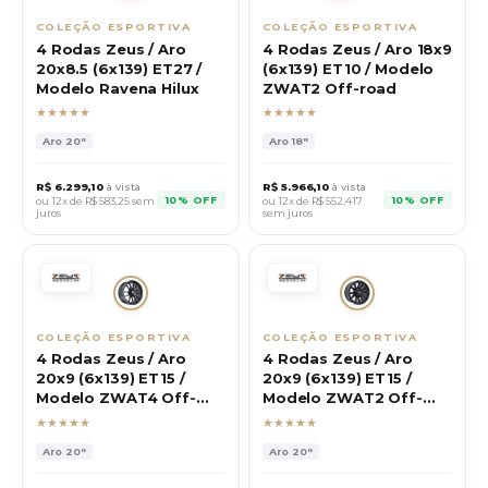
COLEÇÃO ESPORTIVA
COLEÇÃO ESPORTIVA
4 Rodas Zeus / Aro
4 Rodas Zeus / Aro 18x9
20x8.5 (6x139) ET27 /
(6x139) ET10 / Modelo
Modelo Ravena Hilux
ZWAT2 Off-road
★★★★★
★★★★★
Aro
20"
Aro
18"
R$
6.299,10
à vista
R$
5.966,10
à vista
10% OFF
10% OFF
ou 12x de R$
583,25
sem
ou 12x de R$
552,417
juros
sem juros
COLEÇÃO ESPORTIVA
COLEÇÃO ESPORTIVA
4 Rodas Zeus / Aro
4 Rodas Zeus / Aro
20x9 (6x139) ET15 /
20x9 (6x139) ET15 /
Modelo ZWAT4 Off-
Modelo ZWAT2 Off-
road
road
★★★★★
★★★★★
Aro
20"
Aro
20"