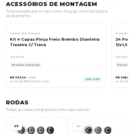
ACESSÓRIOS DE MONTAGEM
Selecionados para o seu carro: fixação, centralização e
acabamento.
CAPA DE PINÇA
FIXADOR
Kit 4 Capas Pinça Freio Brembo Dianteira
24 Porca
Traseira C/ Trava
12x1,5 C
★★★★★
★★★★★
Encaixe universal
Rosca 12x1
R$ 332,10
à vista
R$ 295,11
à 
10% OFF
ou 12x de
R$ 30,75
sem juros
ou 12x de
R$ 
RODAS
Todas as rodas compatíveis com o seu veículo.