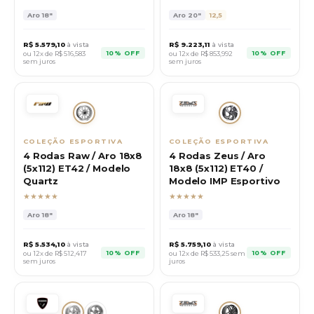
Aro
18"
Aro
20"
12,5
R$
5.579,10
à vista
R$
9.223,11
à vista
10% OFF
10% OFF
ou 12x de R$
516,583
ou 12x de R$
853,992
sem juros
sem juros
COLEÇÃO ESPORTIVA
COLEÇÃO ESPORTIVA
4 Rodas Raw / Aro 18x8
4 Rodas Zeus / Aro
(5x112) ET42 / Modelo
18x8 (5x112) ET40 /
Quartz
Modelo IMP Esportivo
★★★★★
★★★★★
Aro
18"
Aro
18"
R$
5.534,10
à vista
R$
5.759,10
à vista
10% OFF
10% OFF
ou 12x de R$
512,417
ou 12x de R$
533,25
sem
sem juros
juros