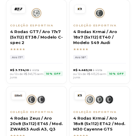
COLEÇÃO ESPORTIVA
COLEÇÃO ESPORTIVA
4 Rodas GT7 / Aro 17x7
4 Rodas Krmai / Aro
(5x112) ET38 / Modelo C-
18x7 (5x112) ET40 /
spec 2
Modelo S49 Audi
★★★★★
★★★★★
Aro
17"
Aro
18"
R$
3.734,10
à vista
R$
4.463,10
à vista
10% OFF
10% OFF
ou 12x de R$
345,75
sem
ou 12x de R$
413,25
sem
juros
juros
COLEÇÃO ESPORTIVA
COLEÇÃO ESPORTIVA
4 Rodas Zeus / Aro
4 Rodas Krmai / Aro
20x8 (5x112) ET45 / Mod.
18x8 (5x112) ET42 / Mod.
ZWARS3 Audi A3, Q3
M30 Cayenne GTS
★★★★★
★★★★★