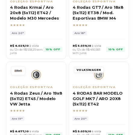
COLEÇÃO ESPORTIVA
COLEÇÃO ESPORTIVA
4 Rodas Krmai / Aro
4 Rodas GT7 / Aro 18x8
20x8 (5x112) ET42 /
(5x112) ET38 / Mod.
Modelo M30 Mercedes
Esportivas BMW M4
★★★★★
★★★★★
Aro
20"
Aro
18"
R$
6.029,10
à vista
R$
5.039,10
à vista
10% OFF
10% OFF
ou 12x de R$
558,25
sem
ou 12x de R$
466,583
juros
sem juros
VOLKSWAGEN
COLEÇÃO ESPORTIVA
COLEÇÃO ESPORTIVA
4 Rodas Zeus / Aro 19x8
4 RODAS BAR MODELO
(5x112) ET45 / Modelo
GOLF MK7 / ARO 20X8
VW Jetta
(5x112) ET42
★★★★★
★★★★★
Aro
19"
Aro
20"
R$
6.677,10
à vista
R$
5.039,10
à vista
10% OFF
10% OFF