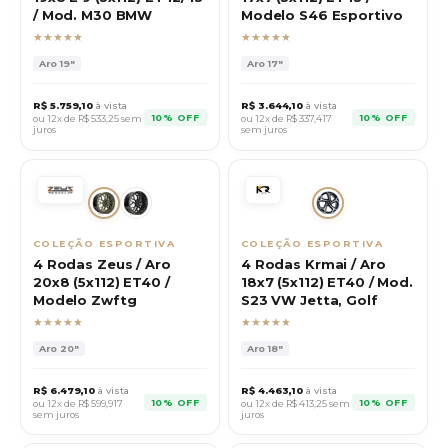
/ Mod. M30 BMW
Modelo S46 Esportivo
★★★★★
★★★★★
Aro
19"
Aro
17"
R$
5.759,10
à vista
R$
3.644,10
à vista
10% OFF
10% OFF
ou 12x de R$
533,25
sem
ou 12x de R$
337,417
juros
sem juros
COLEÇÃO ESPORTIVA
COLEÇÃO ESPORTIVA
4 Rodas Zeus / Aro
4 Rodas Krmai / Aro
20x8 (5x112) ET40 /
18x7 (5x112) ET40 / Mod.
Modelo Zwftg
S23 VW Jetta, Golf
★★★★★
★★★★★
Aro
20"
Aro
18"
R$
6.479,10
à vista
R$
4.463,10
à vista
10% OFF
10% OFF
ou 12x de R$
599,917
ou 12x de R$
413,25
sem
sem juros
juros