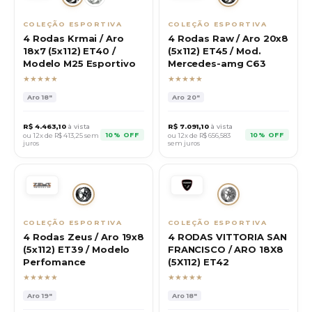
COLEÇÃO ESPORTIVA
COLEÇÃO ESPORTIVA
4 Rodas Krmai / Aro
4 Rodas Raw / Aro 20x8
18x7 (5x112) ET40 /
(5x112) ET45 / Mod.
Modelo M25 Esportivo
Mercedes-amg C63
★★★★★
★★★★★
Aro
18"
Aro
20"
R$
4.463,10
à vista
R$
7.091,10
à vista
10% OFF
10% OFF
ou 12x de R$
413,25
sem
ou 12x de R$
656,583
juros
sem juros
COLEÇÃO ESPORTIVA
COLEÇÃO ESPORTIVA
4 Rodas Zeus / Aro 19x8
4 RODAS VITTORIA SAN
(5x112) ET39 / Modelo
FRANCISCO / ARO 18X8
Perfomance
(5X112) ET42
★★★★★
★★★★★
Aro
19"
Aro
18"