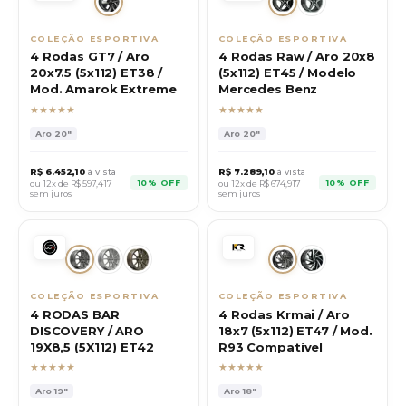
COLEÇÃO ESPORTIVA
COLEÇÃO ESPORTIVA
4 Rodas GT7 / Aro
4 Rodas Raw / Aro 20x8
20x7.5 (5x112) ET38 /
(5x112) ET45 / Modelo
Mod. Amarok Extreme
Mercedes Benz
★★★★★
★★★★★
Aro
20"
Aro
20"
R$
6.452,10
à vista
R$
7.289,10
à vista
10% OFF
10% OFF
ou 12x de R$
597,417
ou 12x de R$
674,917
sem juros
sem juros
COLEÇÃO ESPORTIVA
COLEÇÃO ESPORTIVA
4 RODAS BAR
4 Rodas Krmai / Aro
DISCOVERY / ARO
18x7 (5x112) ET47 / Mod.
19X8,5 (5X112) ET42
R93 Compatível
★★★★★
★★★★★
Aro
19"
Aro
18"