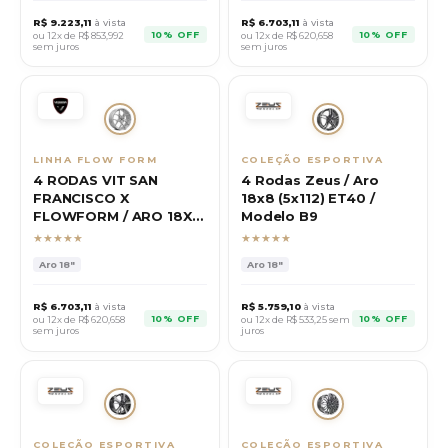
R$
9.223,11
à vista
R$
6.703,11
à vista
10% OFF
10% OFF
ou 12x de R$
853,992
ou 12x de R$
620,658
sem juros
sem juros
LINHA FLOW FORM
COLEÇÃO ESPORTIVA
4 RODAS VIT SAN
4 Rodas Zeus / Aro
FRANCISCO X
18x8 (5x112) ET40 /
FLOWFORM / ARO 18X8
Modelo B9
(5X112) ET42
★★★★★
★★★★★
Aro
18"
Aro
18"
R$
6.703,11
à vista
R$
5.759,10
à vista
10% OFF
10% OFF
ou 12x de R$
620,658
ou 12x de R$
533,25
sem
sem juros
juros
COLEÇÃO ESPORTIVA
COLEÇÃO ESPORTIVA