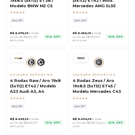
19x8.5 (5x112) ET38 /
(5x112) ET42 / Mod.
Modelo BMW M2 CS
Mercedes AMG SL55
★★★★★
★★★★★
Aro
19"
Aro
20"
R$
6.074,10
à vista
R$
6.452,10
à vista
10% OFF
10% OFF
ou 12x de R$
562,417
ou 12x de R$
597,417
sem juros
sem juros
COLEÇÃO ESPORTIVA
COLEÇÃO ESPORTIVA
4 Rodas Raw / Aro 19x8
4 Rodas Zeus / Aro
(5x112) ET42 / Modelo
19x8.5 (5x112) ET45 /
A23 Audi A3, A4
Modelo Mercedes C43
★★★★★
★★★★★
Aro
19"
Aro
19"
R$
6.425,10
à vista
R$
6.434,10
à vista
10% OFF
10% OFF
ou 12x de R$
594,917
ou 12x de R$
595,75
sem
sem juros
juros