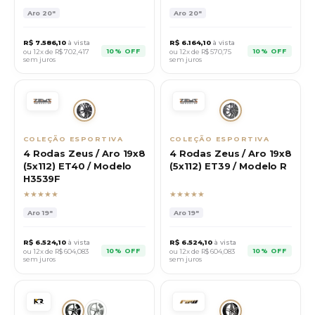
Aro
20"
Aro
20"
R$
7.586,10
à vista
R$
6.164,10
à vista
10% OFF
10% OFF
ou 12x de R$
702,417
ou 12x de R$
570,75
sem juros
sem juros
COLEÇÃO ESPORTIVA
COLEÇÃO ESPORTIVA
4 Rodas Zeus / Aro 19x8
4 Rodas Zeus / Aro 19x8
(5x112) ET40 / Modelo
(5x112) ET39 / Modelo R
H3539F
★★★★★
★★★★★
Aro
19"
Aro
19"
R$
6.524,10
à vista
R$
6.524,10
à vista
10% OFF
10% OFF
ou 12x de R$
604,083
ou 12x de R$
604,083
sem juros
sem juros