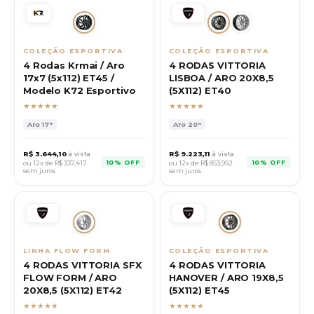
COLEÇÃO ESPORTIVA
COLEÇÃO ESPORTIVA
4 Rodas Krmai / Aro
4 RODAS VITTORIA
17x7 (5x112) ET45 /
LISBOA / ARO 20X8,5
Modelo K72 Esportivo
(5X112) ET40
★★★★★
★★★★★
Aro
17"
Aro
20"
R$
3.644,10
à vista
R$
9.223,11
à vista
10% OFF
10% OFF
ou 12x de R$
337,417
ou 12x de R$
853,992
sem juros
sem juros
LINHA FLOW FORM
COLEÇÃO ESPORTIVA
4 RODAS VITTORIA SFX
4 RODAS VITTORIA
FLOW FORM / ARO
HANOVER / ARO 19X8,5
20X8,5 (5X112) ET42
(5X112) ET45
★★★★★
★★★★★