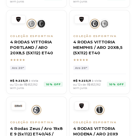
sem juros
sem juros
COLEÇÃO ESPORTIVA
COLEÇÃO ESPORTIVA
4 RODAS VITTORIA
4 RODAS VITTORIA
PORTLAND / ARO
MEMPHIS / ARO 20X8,5
20X8,5 (5X112) ET40
(5X112) ET40
★★★★★
★★★★★
Aro
20"
Aro
20"
R$
9.223,11
à vista
R$
9.223,11
à vista
10% OFF
10% OFF
ou 12x de R$
853,992
ou 12x de R$
853,992
sem juros
sem juros
COLEÇÃO ESPORTIVA
COLEÇÃO ESPORTIVA
4 Rodas Zeus / Aro 19x8
4 RODAS VITTORIA
E 9 (5x112) ET40/45 /
MODENA / ARO 20X9