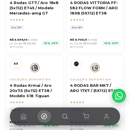
4 Rodas GT7 / Aro 18x8
4 RODAS VITTORIA FF-
(5x112) ET45 / Modelo
582 FLOW FORM / ARO
Mercedes-amg GT
18X8 (5X112) ET38
★★★★★
★★★★★
Aro
18"
Aro
18"
R$
5.039,10
à vista
R$
6.703,11
à vista
10% OFF
10% OFF
ou 12x de R$
466,583
ou 12x de R$
620,658
sem juros
sem juros
COLEÇÃO ESPORTIVA
COLEÇÃO ESPORTIVA
4 Rodas Krmai / Aro
4 RODAS BAR MK7 /
20x7.5 (5x112) ET38 /
ARO 17X7 / (5X112) ET40
Modelo S18 Tiguan
★★★★★
★★★★★
Aro
20"
Aro
17"
R$
5.840,10
à vista
R$
3.293,10
à vista
10% OFF
10% OFF
ou 12x de R$
540,75
ou 12x de R$
304,917
sem juros
sem juros