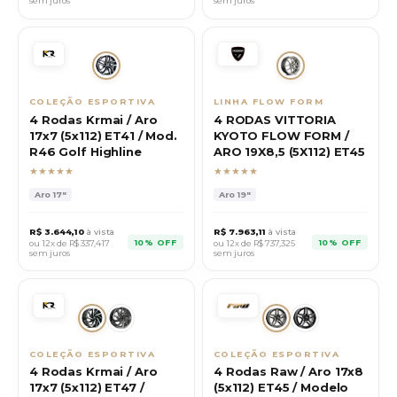
sem juros
sem juros
COLEÇÃO ESPORTIVA
LINHA FLOW FORM
4 Rodas Krmai / Aro
4 RODAS VITTORIA
17x7 (5x112) ET41 / Mod.
KYOTO FLOW FORM /
R46 Golf Highline
ARO 19X8,5 (5X112) ET45
★★★★★
★★★★★
Aro
17"
Aro
19"
R$
3.644,10
à vista
R$
7.963,11
à vista
10% OFF
10% OFF
ou 12x de R$
337,417
ou 12x de R$
737,325
sem juros
sem juros
COLEÇÃO ESPORTIVA
COLEÇÃO ESPORTIVA
4 Rodas Krmai / Aro
4 Rodas Raw / Aro 17x8
17x7 (5x112) ET47 /
(5x112) ET45 / Modelo