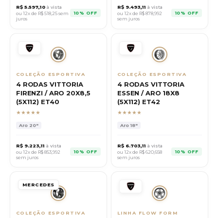
R$
5.597,10
à vista
R$
9.493,11
à vista
10% OFF
10% OFF
ou 12x de R$
518,25
sem
ou 12x de R$
878,992
juros
sem juros
COLEÇÃO ESPORTIVA
COLEÇÃO ESPORTIVA
4 RODAS VITTORIA
4 RODAS VITTORIA
FIRENZI / ARO 20X8,5
ESSEN / ARO 18X8
(5X112) ET40
(5X112) ET42
★★★★★
★★★★★
Aro
20"
Aro
18"
R$
9.223,11
à vista
R$
6.703,11
à vista
10% OFF
10% OFF
ou 12x de R$
853,992
ou 12x de R$
620,658
sem juros
sem juros
MERCEDES
COLEÇÃO ESPORTIVA
LINHA FLOW FORM