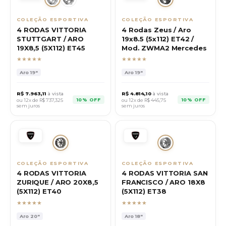
COLEÇÃO ESPORTIVA
COLEÇÃO ESPORTIVA
4 RODAS VITTORIA
4 Rodas Zeus / Aro
STUTTGART / ARO
19x8.5 (5x112) ET42 /
19X8,5 (5X112) ET45
Mod. ZWMA2 Mercedes
★★★★★
★★★★★
Aro
19"
Aro
19"
R$
7.963,11
à vista
R$
4.814,10
à vista
10% OFF
10% OFF
ou 12x de R$
737,325
ou 12x de R$
445,75
sem juros
sem juros
COLEÇÃO ESPORTIVA
COLEÇÃO ESPORTIVA
4 RODAS VITTORIA
4 RODAS VITTORIA SAN
ZURIQUE / ARO 20X8,5
FRANCISCO / ARO 18X8
(5X112) ET40
(5X112) ET38
★★★★★
★★★★★
Aro
20"
Aro
18"