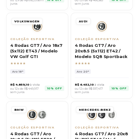
ou 12x de R$
618,25
sem
ou 12x de R$
466,583
juros
sem juros
VOLKSWAGEN
AUDI
COLEÇÃO ESPORTIVA
COLEÇÃO ESPORTIVA
4 Rodas GT7 / Aro 18x7
4 Rodas GT7 / Aro
(5x112) ET43 / Modelo
20x8.5 (5x112) ET42 /
VW Golf GTI
Modelo SQ8 Sportback
★★★★★
★★★★★
Aro
18"
Aro
20"
R$
4.859,10
à vista
R$
6.452,10
à vista
10% OFF
10% OFF
ou 12x de R$
449,917
ou 12x de R$
597,417
sem juros
sem juros
BMW
MERCEDES-BENZ
COLEÇÃO ESPORTIVA
COLEÇÃO ESPORTIVA
4 Rodas GT7 / Aro
4 Rodas GT7 / Aro 20x8