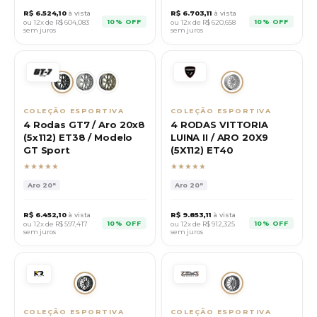
R$
6.524,10
à vista
R$
6.703,11
à vista
10% OFF
10% OFF
ou 12x de R$
604,083
ou 12x de R$
620,658
sem juros
sem juros
COLEÇÃO ESPORTIVA
COLEÇÃO ESPORTIVA
4 Rodas GT7 / Aro 20x8
4 RODAS VITTORIA
(5x112) ET38 / Modelo
LUINA II / ARO 20X9
GT Sport
(5X112) ET40
★★★★★
★★★★★
Aro
20"
Aro
20"
R$
6.452,10
à vista
R$
9.853,11
à vista
10% OFF
10% OFF
ou 12x de R$
597,417
ou 12x de R$
912,325
sem juros
sem juros
COLEÇÃO ESPORTIVA
COLEÇÃO ESPORTIVA