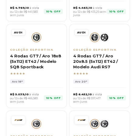
R$
4.769,10
à vista
R$
4.463,10
à vista
10% OFF
10% OFF
ou 12x de R$
441,583
ou 12x de R$
413,25
sem
sem juros
juros
AUDI
AUDI
COLEÇÃO ESPORTIVA
COLEÇÃO ESPORTIVA
4 Rodas GT7 / Aro 18x8
4 Rodas GT7 / Aro
(5x112) ET42 / Modelo
20x8.5 (5x112) ET42 /
SQ8 Sportback
Modelo Audi RS7
★★★★★
★★★★★
Aro
18"
Aro
20"
R$
5.039,10
à vista
R$
6.452,10
à vista
10% OFF
10% OFF
ou 12x de R$
466,583
ou 12x de R$
597,417
sem juros
sem juros