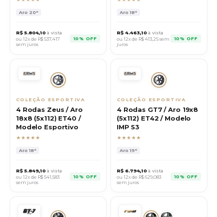
Aro
20"
Aro
18"
R$
5.804,10
à vista
R$
4.463,10
à vista
10% OFF
10% OFF
ou 12x de R$
537,417
ou 12x de R$
413,25
sem
sem juros
juros
COLEÇÃO ESPORTIVA
COLEÇÃO ESPORTIVA
4 Rodas Zeus / Aro
4 Rodas GT7 / Aro 19x8
18x8 (5x112) ET40 /
(5x112) ET42 / Modelo
Modelo Esportivo
IMP S3
★★★★★
★★★★★
Aro
18"
Aro
19"
R$
5.849,10
à vista
R$
6.794,10
à vista
10% OFF
10% OFF
ou 12x de R$
541,583
ou 12x de R$
629,083
sem juros
sem juros