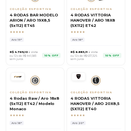
COLEÇÃO ESPORTIVA
COLEÇÃO ESPORTIVA
4 RODAS BAR MODELO
4 RODAS VITTORIA
ARION / ARO 19X8,5
HANOVER / ARO 18X8
(5x112) ET45
(5X112) ET42
★★★★★
★★★★★
Aro
19"
Aro
18"
R$
4.769,10
à vista
R$
6.883,11
à vista
10% OFF
10% OFF
ou 12x de R$
441,583
ou 12x de R$
637,325
sem juros
sem juros
COLEÇÃO ESPORTIVA
COLEÇÃO ESPORTIVA
4 Rodas Raw / Aro 18x8
4 RODAS VITTORIA
(5x112) ET42 / Modelo
HANOVER / ARO 20X8,5
Monaco
(5X112) ET40
★★★★★
★★★★★
Aro
18"
Aro
20"