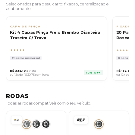
Selecionados para o seu carro: fixação, centralização e
acabamento.
CAPA DE PINÇA
FIXADOR
Kit 4 Capas Pinça Freio Brembo Dianteira
20 Paraf
Traseira C/ Trava
Rosca 14
★★★★★
★★★★★
Encaixe universal
Rosca 14x1.
R$ 332,10
à vista
R$ 152,91
à 
10% OFF
ou 12x de
R$ 30,75
sem juros
ou 12x de
R$ 1
RODAS
Todas as rodas compatíveis com o seu veículo.