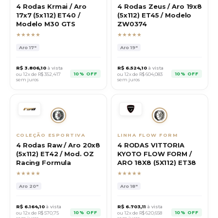
4 Rodas Krmai / Aro
4 Rodas Zeus / Aro 19x8
17x7 (5x112) ET40 /
(5x112) ET45 / Modelo
Modelo M30 GTS
ZW0374
★★★★★
★★★★★
Aro
17"
Aro
19"
R$
3.806,10
à vista
R$
6.524,10
à vista
10% OFF
10% OFF
ou 12x de R$
352,417
ou 12x de R$
604,083
sem juros
sem juros
COLEÇÃO ESPORTIVA
LINHA FLOW FORM
4 Rodas Raw / Aro 20x8
4 RODAS VITTORIA
(5x112) ET42 / Mod. OZ
KYOTO FLOW FORM /
Racing Formula
ARO 18X8 (5X112) ET38
★★★★★
★★★★★
Aro
20"
Aro
18"
R$
6.164,10
à vista
R$
6.703,11
à vista
10% OFF
10% OFF
ou 12x de R$
570,75
ou 12x de R$
620,658