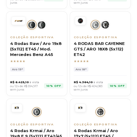
juros
sem juros
COLEÇÃO ESPORTIVA
COLEÇÃO ESPORTIVA
4 Rodas Raw / Aro 19x8
4 RODAS BAR CAYENNE
(5x112) ET45 / Mod.
GTS / ARO 18X8 (5x112)
Mercedes Benz A45
ET42
★★★★★
★★★★★
Aro
19"
Aro
18"
R$
6.425,10
à vista
R$
4.364,10
à vista
10% OFF
10% OFF
ou 12x de R$
594,917
ou 12x de R$
404,083
sem juros
sem juros
COLEÇÃO ESPORTIVA
COLEÇÃO ESPORTIVA
4 Rodas Krmai / Aro
4 Rodas Krmai / Aro
19x8 E 9 (5x112) ET42/45
17x7 (5x112) ET45 /