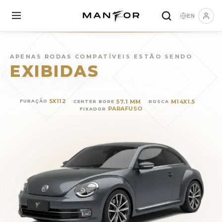
EN
Rodas para
VOLKSWAGEN 
APENAS RODAS COMPATÍVEIS ESTÃO SENDO
EXIBIDAS
5X112
57.1 MM
M14X1.5
FURAÇÃO
CENTER BORE
ROSCA
PARAFUSO
FIXADOR