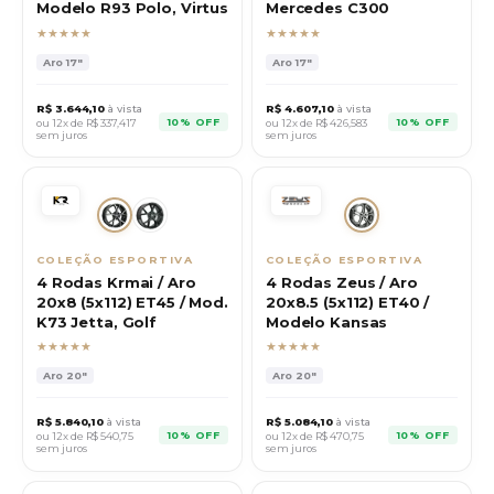
Modelo R93 Polo, Virtus
Mercedes C300
★★★★★
★★★★★
Aro
17"
Aro
17"
R$
3.644,10
à vista
R$
4.607,10
à vista
10% OFF
10% OFF
ou 12x de R$
337,417
ou 12x de R$
426,583
sem juros
sem juros
COLEÇÃO ESPORTIVA
COLEÇÃO ESPORTIVA
4 Rodas Krmai / Aro
4 Rodas Zeus / Aro
20x8 (5x112) ET45 / Mod.
20x8.5 (5x112) ET40 /
K73 Jetta, Golf
Modelo Kansas
★★★★★
★★★★★
Aro
20"
Aro
20"
R$
5.840,10
à vista
R$
5.084,10
à vista
10% OFF
10% OFF
ou 12x de R$
540,75
ou 12x de R$
470,75
sem juros
sem juros