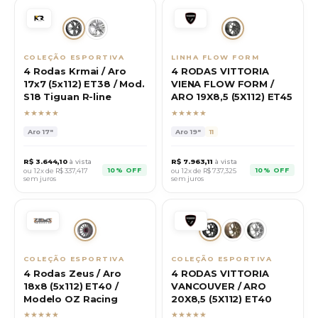
COLEÇÃO ESPORTIVA
LINHA FLOW FORM
4 Rodas Krmai / Aro
4 RODAS VITTORIA
17x7 (5x112) ET38 / Mod.
VIENA FLOW FORM /
S18 Tiguan R-line
ARO 19X8,5 (5X112) ET45
★★★★★
★★★★★
Aro
17"
Aro
19"
11
R$
3.644,10
à vista
R$
7.963,11
à vista
10% OFF
10% OFF
ou 12x de R$
337,417
ou 12x de R$
737,325
sem juros
sem juros
COLEÇÃO ESPORTIVA
COLEÇÃO ESPORTIVA
4 Rodas Zeus / Aro
4 RODAS VITTORIA
18x8 (5x112) ET40 /
VANCOUVER / ARO
Modelo OZ Racing
20X8,5 (5X112) ET40
★★★★★
★★★★★