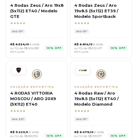
4 Rodas Zeus / Aro 19x8
4 Rodas Zeus / Aro
(5x112) ET40 / Modelo
19x8.5 (5x112) ET39 /
GTE
Modelo Sportback
★★★★★
★★★★★
Aro
19"
Aro
19"
R$
6.524,10
à vista
R$
6.614,10
à vista
10% OFF
10% OFF
ou 12x de R$
604,083
ou 12x de R$
612,417
sem juros
sem juros
COLEÇÃO ESPORTIVA
COLEÇÃO ESPORTIVA
4 RODAS VITTORIA
4 Rodas Raw / Aro
MOSCOU / ARO 20X9
19x8.5 (5x112) ET40 /
(5X112) ET40
Modelo Diamond
★★★★★
★★★★★
Aro
20"
Aro
19"
R$
9.223,11
à vista
R$
6.479,10
à vista
10% OFF
10% OFF
ou 12x de R$
853,992
ou 12x de R$
599,917