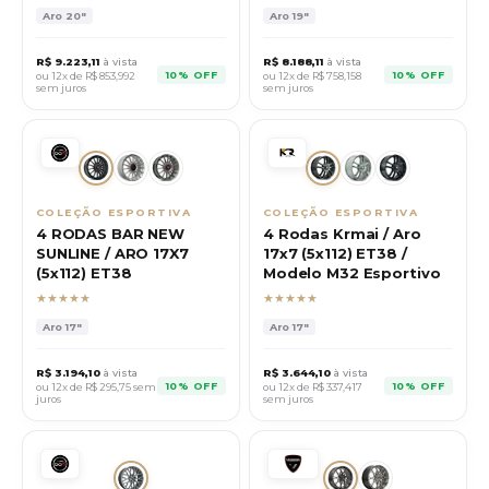
Aro
20"
Aro
19"
R$
9.223,11
à vista
R$
8.188,11
à vista
10% OFF
10% OFF
ou 12x de R$
853,992
ou 12x de R$
758,158
sem juros
sem juros
COLEÇÃO ESPORTIVA
COLEÇÃO ESPORTIVA
4 RODAS BAR NEW
4 Rodas Krmai / Aro
SUNLINE / ARO 17X7
17x7 (5x112) ET38 /
(5x112) ET38
Modelo M32 Esportivo
★★★★★
★★★★★
Aro
17"
Aro
17"
R$
3.194,10
à vista
R$
3.644,10
à vista
10% OFF
10% OFF
ou 12x de R$
295,75
sem
ou 12x de R$
337,417
juros
sem juros