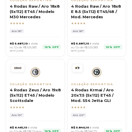
COLEÇÃO ESPORTIVA
COLEÇÃO ESPORTIVA
4 Rodas Raw / Aro 18x8
4 Rodas Raw / Aro 18x8
(5x112) ET45 / Modelo
E 8.5 (5x112) ET45/48 /
M30 Mercedes
Mod. Mercedes
★★★★★
★★★★★
Aro
18"
Aro
18"
R$
5.687,10
à vista
R$
5.687,10
à vista
10% OFF
10% OFF
ou 12x de R$
526,583
ou 12x de R$
526,583
sem juros
sem juros
COLEÇÃO ESPORTIVA
COLEÇÃO ESPORTIVA
4 Rodas Zeus / Aro 19x8
4 Rodas Krmai / Aro
(5x112) ET45 / Modelo
20x7.5 (5x112) ET45 /
Scottsdale
Mod. S54 Jetta GLI
★★★★★
★★★★★
Aro
19"
Aro
20"
R$
6.461,10
à vista
R$
5.840,10
à vista
10% OFF
10% OFF
ou 12x de R$
598,25
sem
ou 12x de R$
540,75