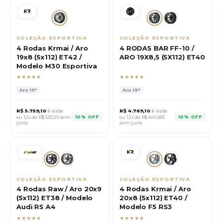
COLEÇÃO ESPORTIVA
COLEÇÃO ESPORTIVA
4 Rodas Krmai / Aro
4 RODAS BAR FF-10 /
19x8 (5x112) ET42 /
ARO 19X8,5 (5X112) ET40
Modelo M30 Esportiva
★★★★★
★★★★★
Aro
19"
Aro
19"
R$
5.759,10
à vista
R$
4.769,10
à vista
10% OFF
10% OFF
ou 12x de R$
533,25
sem
ou 12x de R$
441,583
juros
sem juros
COLEÇÃO ESPORTIVA
COLEÇÃO ESPORTIVA
4 Rodas Raw / Aro 20x9
4 Rodas Krmai / Aro
(5x112) ET38 / Modelo
20x8 (5x112) ET40 /
Audi RS A4
Modelo F5 RS3
★★★★★
★★★★★