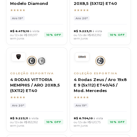
Modelo Diamond
20X8,5 (5X112) ET40
★★★★★
★★★★★
Aro
19"
Aro
20"
R$
6.479,10
à vista
R$
9.223,11
à vista
10% OFF
10% OFF
ou 12x de R$
599,917
ou 12x de R$
853,992
sem juros
sem juros
COLEÇÃO ESPORTIVA
COLEÇÃO ESPORTIVA
4 RODAS VITTORIA
4 Rodas Zeus / Aro 19x8
MEMPHIS / ARO 20X8,5
E 9 (5x112) ET40/45 /
(5X112) ET40
Mod. Mercedes
★★★★★
★★★★★
Aro
20"
Aro
19"
R$
9.223,11
à vista
R$
6.704,10
à vista
10% OFF
10% OFF
ou 12x de R$
853,992
ou 12x de R$
620,75
sem juros
sem juros