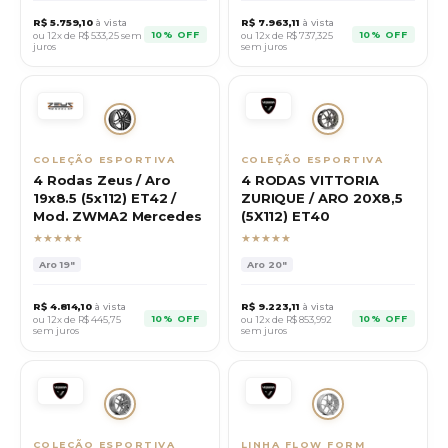
R$
5.759,10
à vista
R$
7.963,11
à vista
10% OFF
10% OFF
ou 12x de R$
533,25
sem
ou 12x de R$
737,325
juros
sem juros
COLEÇÃO ESPORTIVA
COLEÇÃO ESPORTIVA
4 Rodas Zeus / Aro
4 RODAS VITTORIA
19x8.5 (5x112) ET42 /
ZURIQUE / ARO 20X8,5
Mod. ZWMA2 Mercedes
(5X112) ET40
★★★★★
★★★★★
Aro
19"
Aro
20"
R$
4.814,10
à vista
R$
9.223,11
à vista
10% OFF
10% OFF
ou 12x de R$
445,75
ou 12x de R$
853,992
sem juros
sem juros
COLEÇÃO ESPORTIVA
LINHA FLOW FORM