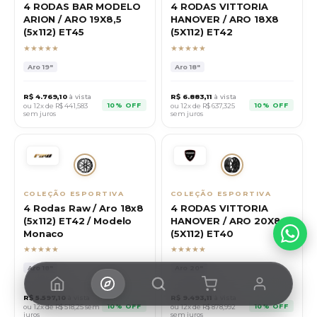
4 RODAS BAR MODELO
4 RODAS VITTORIA
ARION / ARO 19X8,5
HANOVER / ARO 18X8
(5x112) ET45
(5X112) ET42
★★★★★
★★★★★
Aro
19"
Aro
18"
R$
4.769,10
à vista
R$
6.883,11
à vista
10% OFF
10% OFF
ou 12x de R$
441,583
ou 12x de R$
637,325
sem juros
sem juros
COLEÇÃO ESPORTIVA
COLEÇÃO ESPORTIVA
4 Rodas Raw / Aro 18x8
4 RODAS VITTORIA
(5x112) ET42 / Modelo
HANOVER / ARO 20X8,5
Monaco
(5X112) ET40
★★★★★
★★★★★
Aro
18"
Aro
20"
R$
5.597,10
à vista
R$
9.493,11
à vista
10% OFF
10% OFF
ou 12x de R$
518,25
sem
ou 12x de R$
878,992
juros
sem juros