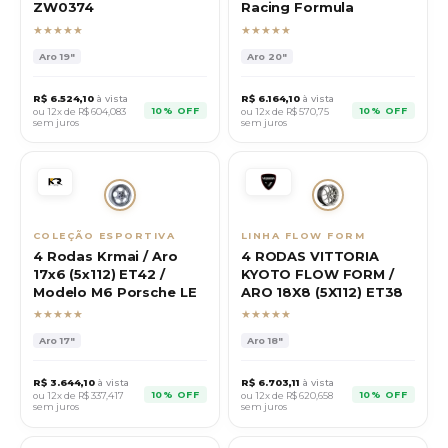
ZW0374
Racing Formula
★★★★★
★★★★★
Aro
19"
Aro
20"
R$
6.524,10
à vista
R$
6.164,10
à vista
10% OFF
10% OFF
ou 12x de R$
604,083
ou 12x de R$
570,75
sem juros
sem juros
COLEÇÃO ESPORTIVA
LINHA FLOW FORM
4 Rodas Krmai / Aro
4 RODAS VITTORIA
17x6 (5x112) ET42 /
KYOTO FLOW FORM /
Modelo M6 Porsche LE
ARO 18X8 (5X112) ET38
★★★★★
★★★★★
Aro
17"
Aro
18"
R$
3.644,10
à vista
R$
6.703,11
à vista
10% OFF
10% OFF
ou 12x de R$
337,417
ou 12x de R$
620,658
sem juros
sem juros