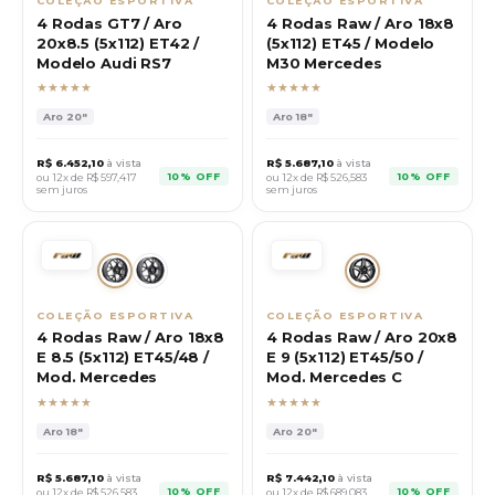
COLEÇÃO ESPORTIVA
COLEÇÃO ESPORTIVA
4 Rodas GT7 / Aro
4 Rodas Raw / Aro 18x8
20x8.5 (5x112) ET42 /
(5x112) ET45 / Modelo
Modelo Audi RS7
M30 Mercedes
★★★★★
★★★★★
Aro
20"
Aro
18"
R$
6.452,10
à vista
R$
5.687,10
à vista
10% OFF
10% OFF
ou 12x de R$
597,417
ou 12x de R$
526,583
sem juros
sem juros
COLEÇÃO ESPORTIVA
COLEÇÃO ESPORTIVA
4 Rodas Raw / Aro 18x8
4 Rodas Raw / Aro 20x8
E 8.5 (5x112) ET45/48 /
E 9 (5x112) ET45/50 /
Mod. Mercedes
Mod. Mercedes C
★★★★★
★★★★★
Aro
18"
Aro
20"
R$
5.687,10
à vista
R$
7.442,10
à vista
10% OFF
10% OFF
ou 12x de R$
526,583
ou 12x de R$
689,083