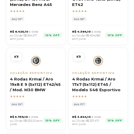
Mercedes Benz A45
ET42
★★★★★
★★★★★
Aro
19"
Aro
18"
R$
6.425,10
à vista
R$
4.364,10
à vista
10% OFF
10% OFF
ou 12x de R$
594,917
ou 12x de R$
404,083
sem juros
sem juros
COLEÇÃO ESPORTIVA
COLEÇÃO ESPORTIVA
4 Rodas Krmai / Aro
4 Rodas Krmai / Aro
19x8 E 9 (5x112) ET42/45
17x7 (5x112) ET45 /
/ Mod. M30 BMW
Modelo S46 Esportivo
★★★★★
★★★★★
Aro
19"
Aro
17"
R$
5.759,10
à vista
R$
3.644,10
à vista
10% OFF
10% OFF
ou 12x de R$
533,25
sem
ou 12x de R$
337,417
juros
sem juros