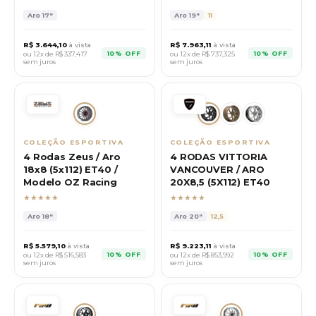
Aro
17"
Aro
19"
11
R$
3.644,10
à vista
R$
7.963,11
à vista
10% OFF
10% OFF
ou 12x de R$
337,417
ou 12x de R$
737,325
sem juros
sem juros
COLEÇÃO ESPORTIVA
COLEÇÃO ESPORTIVA
4 Rodas Zeus / Aro
4 RODAS VITTORIA
18x8 (5x112) ET40 /
VANCOUVER / ARO
Modelo OZ Racing
20X8,5 (5X112) ET40
★★★★★
★★★★★
Aro
18"
Aro
20"
12,5
R$
5.579,10
à vista
R$
9.223,11
à vista
10% OFF
10% OFF
ou 12x de R$
516,583
ou 12x de R$
853,992
sem juros
sem juros