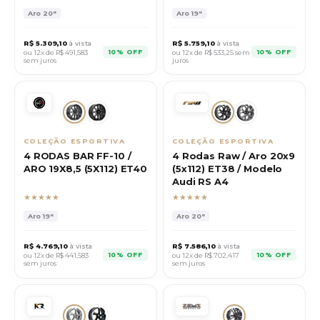
Aro
20"
Aro
19"
R$
5.309,10
à vista
R$
5.759,10
à vista
10% OFF
10% OFF
ou 12x de R$
491,583
ou 12x de R$
533,25
sem
sem juros
juros
COLEÇÃO ESPORTIVA
COLEÇÃO ESPORTIVA
4 RODAS BAR FF-10 /
4 Rodas Raw / Aro 20x9
ARO 19X8,5 (5X112) ET40
(5x112) ET38 / Modelo
Audi RS A4
★★★★★
★★★★★
Aro
19"
Aro
20"
R$
4.769,10
à vista
R$
7.586,10
à vista
10% OFF
10% OFF
ou 12x de R$
441,583
ou 12x de R$
702,417
sem juros
sem juros