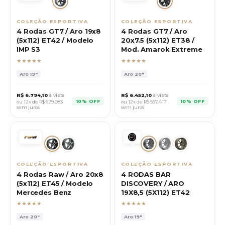
COLEÇÃO ESPORTIVA
COLEÇÃO ESPORTIVA
4 Rodas GT7 / Aro 19x8
4 Rodas GT7 / Aro
(5x112) ET42 / Modelo
20x7.5 (5x112) ET38 /
IMP S3
Mod. Amarok Extreme
★★★★★
★★★★★
Aro
19"
Aro
20"
R$
6.794,10
à vista
R$
6.452,10
à vista
10% OFF
10% OFF
ou 12x de R$
629,083
ou 12x de R$
597,417
sem juros
sem juros
COLEÇÃO ESPORTIVA
COLEÇÃO ESPORTIVA
4 Rodas Raw / Aro 20x8
4 RODAS BAR
(5x112) ET45 / Modelo
DISCOVERY / ARO
Mercedes Benz
19X8,5 (5X112) ET42
★★★★★
★★★★★
Aro
20"
Aro
19"