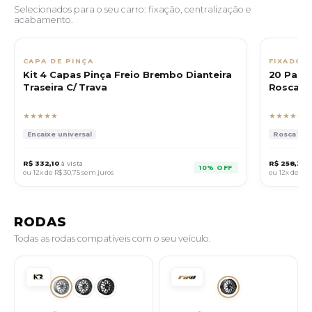
Selecionados para o seu carro: fixação, centralização e
acabamento.
CAPA DE PINÇA
FIXADOR
Kit 4 Capas Pinça Freio Brembo Dianteira
20 Paraf
Traseira C/ Trava
Rosca 14
★★★★★
★★★★★
Encaixe universal
Rosca 14x1.
R$ 332,10
à vista
R$ 258,30
à
10% OFF
ou 12x de
R$ 30,75
sem juros
ou 12x de
R$ 
RODAS
Todas as rodas compatíveis com o seu veículo.