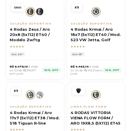
COLEÇÃO ESPORTIVA
COLEÇÃO ESPORTIVA
4 Rodas Zeus / Aro
4 Rodas Krmai / Aro
20x8 (5x112) ET40 /
18x7 (5x112) ET40 / Mod.
Modelo Zwftg
S23 VW Jetta, Golf
★★★★★
★★★★★
Aro
20"
Aro
18"
R$
6.479,10
à vista
R$
4.463,10
à vista
10% OFF
10% OFF
ou 12x de R$
599,917
ou 12x de R$
413,25
sem
sem juros
juros
COLEÇÃO ESPORTIVA
LINHA FLOW FORM
4 Rodas Krmai / Aro
4 RODAS VITTORIA
17x7 (5x112) ET38 / Mod.
VIENA FLOW FORM /
S18 Tiguan R-line
ARO 19X8,5 (5X112) ET45
★★★★★
★★★★★