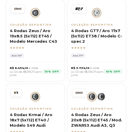
COLEÇÃO ESPORTIVA
COLEÇÃO ESPORTIVA
4 Rodas Zeus / Aro
4 Rodas GT7 / Aro 17x7
19x8.5 (5x112) ET45 /
(5x112) ET38 / Modelo C-
Modelo Mercedes C43
spec 2
★★★★★
★★★★★
Aro
19"
Aro
17"
R$
6.434,10
à vista
R$
3.734,10
à vista
10% OFF
10% OFF
ou 12x de R$
595,75
sem
ou 12x de R$
345,75
sem
juros
juros
COLEÇÃO ESPORTIVA
COLEÇÃO ESPORTIVA
4 Rodas Krmai / Aro
4 Rodas Zeus / Aro
18x7 (5x112) ET40 /
20x8 (5x112) ET45 / Mod.
Modelo S49 Audi
ZWARS3 Audi A3, Q3
★★★★★
★★★★★