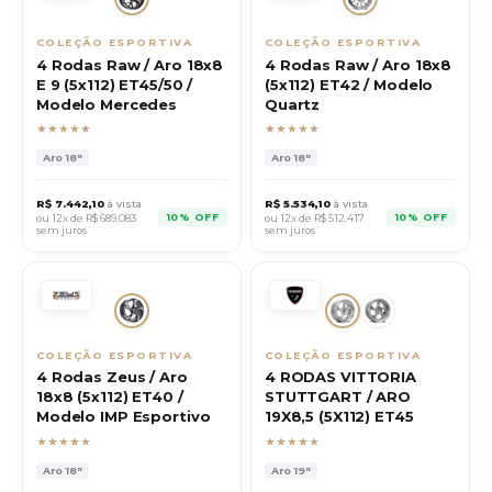
COLEÇÃO ESPORTIVA
COLEÇÃO ESPORTIVA
4 Rodas Raw / Aro 18x8
4 Rodas Raw / Aro 18x8
E 9 (5x112) ET45/50 /
(5x112) ET42 / Modelo
Modelo Mercedes
Quartz
★★★★★
★★★★★
Aro
18"
Aro
18"
R$
7.442,10
à vista
R$
5.534,10
à vista
10% OFF
10% OFF
ou 12x de R$
689,083
ou 12x de R$
512,417
sem juros
sem juros
COLEÇÃO ESPORTIVA
COLEÇÃO ESPORTIVA
4 Rodas Zeus / Aro
4 RODAS VITTORIA
18x8 (5x112) ET40 /
STUTTGART / ARO
Modelo IMP Esportivo
19X8,5 (5X112) ET45
★★★★★
★★★★★
Aro
18"
Aro
19"