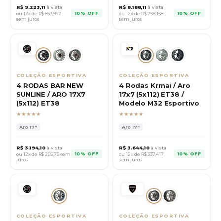
R$
9.223,11
à vista
R$
8.188,11
à vista
10% OFF
10% OFF
ou 12x de R$
853,992
ou 12x de R$
758,158
sem juros
sem juros
COLEÇÃO ESPORTIVA
COLEÇÃO ESPORTIVA
4 RODAS BAR NEW
4 Rodas Krmai / Aro
SUNLINE / ARO 17X7
17x7 (5x112) ET38 /
(5x112) ET38
Modelo M32 Esportivo
★★★★★
★★★★★
Aro
17"
Aro
17"
R$
3.194,10
à vista
R$
3.644,10
à vista
10% OFF
10% OFF
ou 12x de R$
295,75
sem
ou 12x de R$
337,417
juros
sem juros
COLEÇÃO ESPORTIVA
COLEÇÃO ESPORTIVA