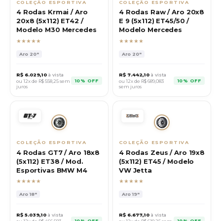
COLEÇÃO ESPORTIVA
COLEÇÃO ESPORTIVA
4 Rodas Krmai / Aro
4 Rodas Raw / Aro 20x8
20x8 (5x112) ET42 /
E 9 (5x112) ET45/50 /
Modelo M30 Mercedes
Modelo Mercedes
★★★★★
★★★★★
Aro
20"
Aro
20"
R$
6.029,10
à vista
R$
7.442,10
à vista
10% OFF
10% OFF
ou 12x de R$
558,25
sem
ou 12x de R$
689,083
juros
sem juros
COLEÇÃO ESPORTIVA
COLEÇÃO ESPORTIVA
4 Rodas GT7 / Aro 18x8
4 Rodas Zeus / Aro 19x8
(5x112) ET38 / Mod.
(5x112) ET45 / Modelo
Esportivas BMW M4
VW Jetta
★★★★★
★★★★★
Aro
18"
Aro
19"
R$
5.039,10
à vista
R$
6.677,10
à vista
10% OFF
10% OFF