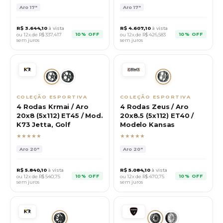
Aro
17"
Aro
17"
R$
3.644,10
à vista
R$
4.607,10
à vista
10% OFF
10% OFF
ou 12x de R$
337,417
ou 12x de R$
426,583
sem juros
sem juros
COLEÇÃO ESPORTIVA
COLEÇÃO ESPORTIVA
4 Rodas Krmai / Aro
4 Rodas Zeus / Aro
20x8 (5x112) ET45 / Mod.
20x8.5 (5x112) ET40 /
K73 Jetta, Golf
Modelo Kansas
★★★★★
★★★★★
Aro
20"
Aro
20"
R$
5.840,10
à vista
R$
5.084,10
à vista
10% OFF
10% OFF
ou 12x de R$
540,75
ou 12x de R$
470,75
sem juros
sem juros