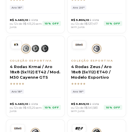
Aro
18"
Aro
20"
R$
4.463,10
à vista
R$
5.804,10
à vista
10% OFF
10% OFF
ou 12x de R$
413,25
sem
ou 12x de R$
537,417
juros
sem juros
COLEÇÃO ESPORTIVA
COLEÇÃO ESPORTIVA
4 Rodas Krmai / Aro
4 Rodas Zeus / Aro
18x8 (5x112) ET42 / Mod.
18x8 (5x112) ET40 /
M30 Cayenne GTS
Modelo Esportivo
★★★★★
★★★★★
Aro
18"
Aro
18"
R$
4.463,10
à vista
R$
5.849,10
à vista
10% OFF
10% OFF
ou 12x de R$
413,25
sem
ou 12x de R$
541,583
juros
sem juros