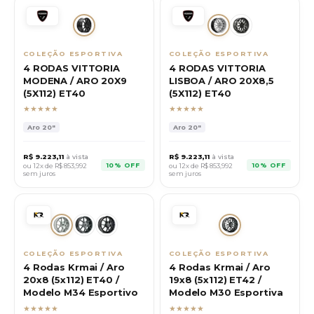
COLEÇÃO ESPORTIVA
COLEÇÃO ESPORTIVA
4 RODAS VITTORIA
4 RODAS VITTORIA
MODENA / ARO 20X9
LISBOA / ARO 20X8,5
(5X112) ET40
(5X112) ET40
★★★★★
★★★★★
Aro
20"
Aro
20"
R$
9.223,11
à vista
R$
9.223,11
à vista
10% OFF
10% OFF
ou 12x de R$
853,992
ou 12x de R$
853,992
sem juros
sem juros
COLEÇÃO ESPORTIVA
COLEÇÃO ESPORTIVA
4 Rodas Krmai / Aro
4 Rodas Krmai / Aro
20x8 (5x112) ET40 /
19x8 (5x112) ET42 /
Modelo M34 Esportivo
Modelo M30 Esportiva
★★★★★
★★★★★