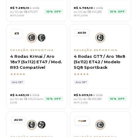
R$
7.289,10
à vista
R$
4.769,10
à vista
10% OFF
10% OFF
ou 12x de R$
674,917
ou 12x de R$
441,583
sem juros
sem juros
AUDI
COLEÇÃO ESPORTIVA
COLEÇÃO ESPORTIVA
4 Rodas Krmai / Aro
4 Rodas GT7 / Aro 18x8
18x7 (5x112) ET47 / Mod.
(5x112) ET42 / Modelo
R93 Compatível
SQ8 Sportback
★★★★★
★★★★★
Aro
18"
Aro
18"
R$
4.463,10
à vista
R$
5.039,10
à vista
10% OFF
10% OFF
ou 12x de R$
413,25
sem
ou 12x de R$
466,583
juros
sem juros
AUDI