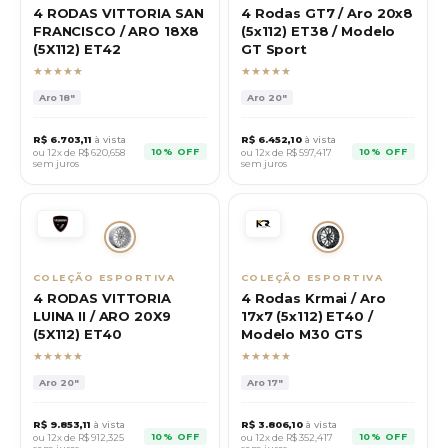
4 RODAS VITTORIA SAN
4 Rodas GT7 / Aro 20x8
FRANCISCO / ARO 18X8
(5x112) ET38 / Modelo
(5X112) ET42
GT Sport
★★★★★
★★★★★
Aro
18"
Aro
20"
R$
6.703,11
à vista
R$
6.452,10
à vista
10% OFF
10% OFF
ou 12x de R$
620,658
ou 12x de R$
597,417
sem juros
sem juros
COLEÇÃO ESPORTIVA
COLEÇÃO ESPORTIVA
4 RODAS VITTORIA
4 Rodas Krmai / Aro
LUINA II / ARO 20X9
17x7 (5x112) ET40 /
(5X112) ET40
Modelo M30 GTS
★★★★★
★★★★★
Aro
20"
Aro
17"
R$
9.853,11
à vista
R$
3.806,10
à vista
10% OFF
10% OFF
ou 12x de R$
912,325
ou 12x de R$
352,417