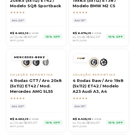
20x8.5 (5x112) ET42 /
19x8.5 (5x112) ET38 /
Modelo SQ8 Sportback
Modelo BMW M2 CS
★★★★★
★★★★★
Aro
20"
Aro
19"
R$
6.452,10
à vista
R$
6.074,10
à vista
10% OFF
10% OFF
ou 12x de R$
597,417
ou 12x de R$
562,417
sem juros
sem juros
MERCEDES-BENZ
COLEÇÃO ESPORTIVA
COLEÇÃO ESPORTIVA
4 Rodas GT7 / Aro 20x8
4 Rodas Raw / Aro 19x8
(5x112) ET42 / Mod.
(5x112) ET42 / Modelo
Mercedes AMG SL55
A23 Audi A3, A4
★★★★★
★★★★★
Aro
20"
Aro
19"
R$
6.452,10
à vista
R$
6.425,10
à vista
10% OFF
10% OFF
ou 12x de R$
597,417
ou 12x de R$
594,917
sem juros
sem juros