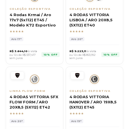
COLEÇÃO ESPORTIVA
COLEÇÃO ESPORTIVA
4 Rodas Krmai / Aro
4 RODAS VITTORIA
17x7 (5x112) ET45 /
LISBOA / ARO 20X8,5
Modelo K72 Esportivo
(5X112) ET40
★★★★★
★★★★★
Aro
17"
Aro
20"
R$
3.644,10
à vista
R$
9.223,11
à vista
10% OFF
10% OFF
ou 12x de R$
337,417
ou 12x de R$
853,992
sem juros
sem juros
LINHA FLOW FORM
COLEÇÃO ESPORTIVA
4 RODAS VITTORIA SFX
4 RODAS VITTORIA
FLOW FORM / ARO
HANOVER / ARO 19X8,5
20X8,5 (5X112) ET42
(5X112) ET45
★★★★★
★★★★★
Aro
20"
Aro
19"