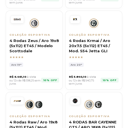
sem juros
sem juros
COLEÇÃO ESPORTIVA
COLEÇÃO ESPORTIVA
4 Rodas Zeus / Aro 19x8
4 Rodas Krmai / Aro
(5x112) ET45 / Modelo
20x7.5 (5x112) ET45 /
Scottsdale
Mod. S54 Jetta GLI
★★★★★
★★★★★
Aro
19"
Aro
20"
R$
6.461,10
à vista
R$
5.840,10
à vista
10% OFF
10% OFF
ou 12x de R$
598,25
sem
ou 12x de R$
540,75
juros
sem juros
COLEÇÃO ESPORTIVA
COLEÇÃO ESPORTIVA
4 Rodas Raw / Aro 19x8
4 RODAS BAR CAYENNE
(5x112) ET45 / Mod.
GTS / ARO 18X8 (5x112)