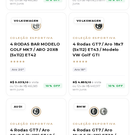
ou 12x de R$
466,583
ou 12x de R$
618,25
sem
sem juros
juros
VOLKSWAGEN
VOLKSWAGEN
COLEÇÃO ESPORTIVA
COLEÇÃO ESPORTIVA
4 RODAS BAR MODELO
4 Rodas GT7 / Aro 18x7
GOLF MK7 / ARO 20X8
(5x112) ET43 / Modelo
(5x112) ET42
VW Golf GTI
★★★★★
★★★★★
Aro
20"
Aro
18"
R$
5.039,10
à vista
R$
4.859,10
à vista
10% OFF
10% OFF
ou 12x de R$
466,583
ou 12x de R$
449,917
sem juros
sem juros
AUDI
BMW
COLEÇÃO ESPORTIVA
COLEÇÃO ESPORTIVA
4 Rodas GT7 / Aro
4 Rodas GT7 / Aro