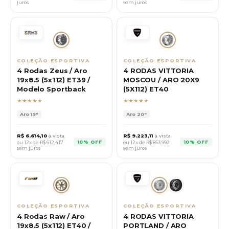
juros
sem juros
COLEÇÃO ESPORTIVA
COLEÇÃO ESPORTIVA
4 Rodas Zeus / Aro
4 RODAS VITTORIA
19x8.5 (5x112) ET39 /
MOSCOU / ARO 20X9
Modelo Sportback
(5X112) ET40
★★★★★
★★★★★
Aro
19"
Aro
20"
R$
6.614,10
à vista
R$
9.223,11
à vista
10% OFF
10% OFF
ou 12x de R$
612,417
ou 12x de R$
853,992
sem juros
sem juros
COLEÇÃO ESPORTIVA
COLEÇÃO ESPORTIVA
4 Rodas Raw / Aro
4 RODAS VITTORIA
19x8.5 (5x112) ET40 /
PORTLAND / ARO