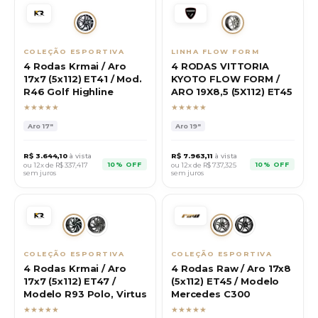
COLEÇÃO ESPORTIVA
LINHA FLOW FORM
4 Rodas Krmai / Aro
4 RODAS VITTORIA
17x7 (5x112) ET41 / Mod.
KYOTO FLOW FORM /
R46 Golf Highline
ARO 19X8,5 (5X112) ET45
★★★★★
★★★★★
Aro
17"
Aro
19"
R$
3.644,10
à vista
R$
7.963,11
à vista
10% OFF
10% OFF
ou 12x de R$
337,417
ou 12x de R$
737,325
sem juros
sem juros
COLEÇÃO ESPORTIVA
COLEÇÃO ESPORTIVA
4 Rodas Krmai / Aro
4 Rodas Raw / Aro 17x8
17x7 (5x112) ET47 /
(5x112) ET45 / Modelo
Modelo R93 Polo, Virtus
Mercedes C300
★★★★★
★★★★★