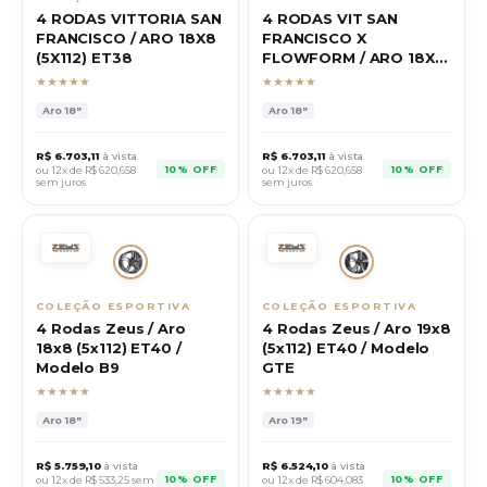
4 RODAS VITTORIA SAN
4 RODAS VIT SAN
FRANCISCO / ARO 18X8
FRANCISCO X
(5X112) ET38
FLOWFORM / ARO 18X8
(5X112) ET42
★★★★★
★★★★★
Aro
18"
Aro
18"
R$
6.703,11
à vista
R$
6.703,11
à vista
10% OFF
10% OFF
ou 12x de R$
620,658
ou 12x de R$
620,658
sem juros
sem juros
COLEÇÃO ESPORTIVA
COLEÇÃO ESPORTIVA
4 Rodas Zeus / Aro
4 Rodas Zeus / Aro 19x8
18x8 (5x112) ET40 /
(5x112) ET40 / Modelo
Modelo B9
GTE
★★★★★
★★★★★
Aro
18"
Aro
19"
R$
5.759,10
à vista
R$
6.524,10
à vista
10% OFF
10% OFF
ou 12x de R$
533,25
sem
ou 12x de R$
604,083