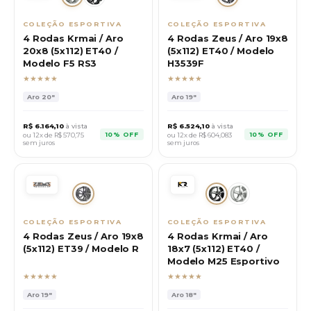
COLEÇÃO ESPORTIVA
COLEÇÃO ESPORTIVA
4 Rodas Krmai / Aro
4 Rodas Zeus / Aro 19x8
20x8 (5x112) ET40 /
(5x112) ET40 / Modelo
Modelo F5 RS3
H3539F
★★★★★
★★★★★
Aro
20"
Aro
19"
R$
6.164,10
à vista
R$
6.524,10
à vista
10% OFF
10% OFF
ou 12x de R$
570,75
ou 12x de R$
604,083
sem juros
sem juros
COLEÇÃO ESPORTIVA
COLEÇÃO ESPORTIVA
4 Rodas Zeus / Aro 19x8
4 Rodas Krmai / Aro
(5x112) ET39 / Modelo R
18x7 (5x112) ET40 /
Modelo M25 Esportivo
★★★★★
★★★★★
Aro
19"
Aro
18"