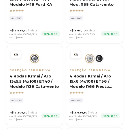
Modelo M16 Ford KA
Mod. R39 Cata-vento
★★★★★
★★★★★
Aro
15"
Aro
14"
R$
2.636,10
à vista
R$
2.411,10
à vista
10% OFF
10% OFF
ou 12x de R$
244,083
ou 12x de R$
223,25
sem juros
sem juros
COLEÇÃO ESPORTIVA
COLEÇÃO ESPORTIVA
4 Rodas Krmai / Aro
4 Rodas Krmai / Aro
13x5.5 (4x108) ET40 /
15x6 (4x108) ET36 /
Modelo R39 Cata-vento
Modelo R66 Fiesta
Sport
★★★★★
★★★★★
Aro
13"
Aro
15"
R$
2.204,10
à vista
R$
2.636,10
à vista
10% OFF
10% OFF
ou 12x de R$
204,083
ou 12x de R$
244,083
sem juros
sem juros