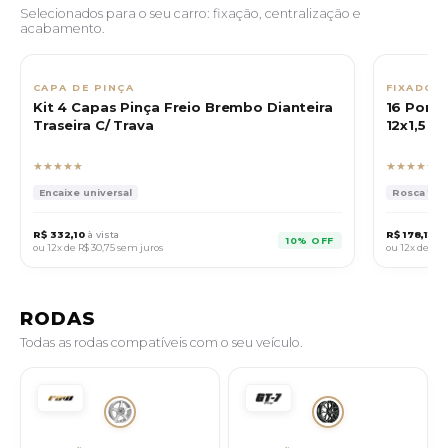
Selecionados para o seu carro: fixação, centralização e
acabamento.
CAPA DE PINÇA
FIXADOR
Kit 4 Capas Pinça Freio Brembo Dianteira
16 Porca
Traseira C/ Trava
12x1,5 C
★★★★★
★★★★★
Encaixe universal
Rosca 12x1
R$ 332,10
à vista
R$ 178,11
à v
10% OFF
ou 12x de
R$ 30,75
sem juros
ou 12x de
R$ 
RODAS
Todas as rodas compatíveis com o seu veículo.