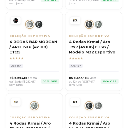
ou 12x de R$
352,417
ou 12x de R$
295,75
sem
sem juros
juros
COLEÇÃO ESPORTIVA
COLEÇÃO ESPORTIVA
4 RODAS BAR MORGAN
4 Rodas Krmai / Aro
/ ARO 15X6 (4x108)
17x7 (4x108) ET38 /
ET:35
Modelo M32 Esportivo
★★★★★
★★★★★
Aro
15"
Aro
17"
R$
2.294,10
à vista
R$
3.644,10
à vista
10% OFF
10% OFF
ou 12x de R$
212,417
ou 12x de R$
337,417
sem juros
sem juros
COLEÇÃO ESPORTIVA
COLEÇÃO ESPORTIVA
4 Rodas Krmai / Aro
4 Rodas Krmai / Aro