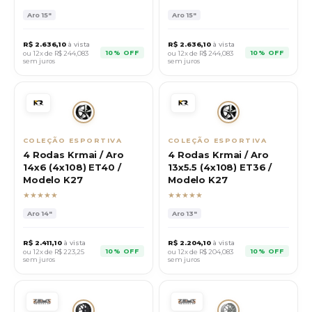
Aro
15"
Aro
15"
R$
2.636,10
à vista
R$
2.636,10
à vista
10% OFF
10% OFF
ou 12x de R$
244,083
ou 12x de R$
244,083
sem juros
sem juros
COLEÇÃO ESPORTIVA
COLEÇÃO ESPORTIVA
4 Rodas Krmai / Aro
4 Rodas Krmai / Aro
14x6 (4x108) ET40 /
13x5.5 (4x108) ET36 /
Modelo K27
Modelo K27
★★★★★
★★★★★
Aro
14"
Aro
13"
R$
2.411,10
à vista
R$
2.204,10
à vista
10% OFF
10% OFF
ou 12x de R$
223,25
ou 12x de R$
204,083
sem juros
sem juros