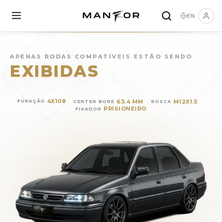
EN
Rodas para
VOLKSWAGEN 
APENAS RODAS COMPATÍVEIS ESTÃO SENDO
EXIBIDAS
4X108
63.4 MM
M12X1.5
FURAÇÃO
CENTER BORE
ROSCA
PRISIONEIRO
FIXADOR