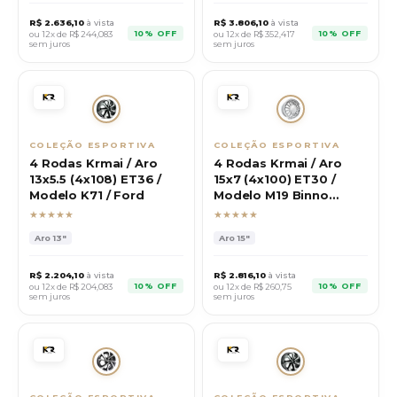
R$
2.636,10
à vista
R$
3.806,10
à vista
10% OFF
10% OFF
ou 12x de R$
244,083
ou 12x de R$
352,417
sem juros
sem juros
COLEÇÃO ESPORTIVA
COLEÇÃO ESPORTIVA
4 Rodas Krmai / Aro
4 Rodas Krmai / Aro
13x5.5 (4x108) ET36 /
15x7 (4x100) ET30 /
Modelo K71 / Ford
Modelo M19 Binno
Aranha
★★★★★
★★★★★
Aro
13"
Aro
15"
R$
2.204,10
à vista
R$
2.816,10
à vista
10% OFF
10% OFF
ou 12x de R$
204,083
ou 12x de R$
260,75
sem juros
sem juros