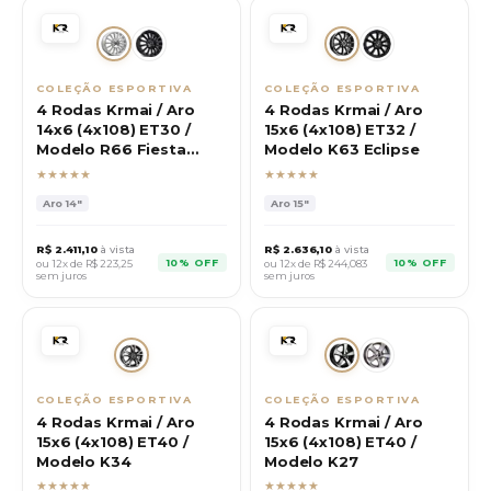
COLEÇÃO ESPORTIVA
COLEÇÃO ESPORTIVA
4 Rodas Krmai / Aro
4 Rodas Krmai / Aro
14x6 (4x108) ET30 /
15x6 (4x108) ET32 /
Modelo R66 Fiesta
Modelo K63 Eclipse
Sport
★★★★★
★★★★★
Aro
14"
Aro
15"
R$
2.411,10
à vista
R$
2.636,10
à vista
10% OFF
10% OFF
ou 12x de R$
223,25
ou 12x de R$
244,083
sem juros
sem juros
COLEÇÃO ESPORTIVA
COLEÇÃO ESPORTIVA
4 Rodas Krmai / Aro
4 Rodas Krmai / Aro
15x6 (4x108) ET40 /
15x6 (4x108) ET40 /
Modelo K34
Modelo K27
★★★★★
★★★★★