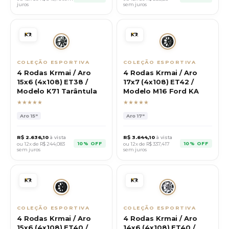
juros
sem juros
COLEÇÃO ESPORTIVA
COLEÇÃO ESPORTIVA
4 Rodas Krmai / Aro
4 Rodas Krmai / Aro
15x6 (4x108) ET38 /
17x7 (4x108) ET42 /
Modelo K71 Tarântula
Modelo M16 Ford KA
★★★★★
★★★★★
Aro
15"
Aro
17"
R$
2.636,10
à vista
R$
3.644,10
à vista
10% OFF
10% OFF
ou 12x de R$
244,083
ou 12x de R$
337,417
sem juros
sem juros
COLEÇÃO ESPORTIVA
COLEÇÃO ESPORTIVA
4 Rodas Krmai / Aro
4 Rodas Krmai / Aro
15x6 (4x108) ET40 /
14x6 (4x108) ET40 /