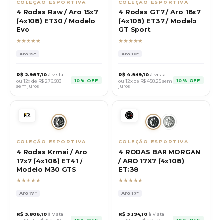
COLEÇÃO ESPORTIVA
COLEÇÃO ESPORTIVA
4 Rodas Raw / Aro 15x7
4 Rodas GT7 / Aro 18x7
(4x108) ET30 / Modelo
(4x108) ET37 / Modelo
Evo
GT Sport
★★★★★
★★★★★
Aro
15"
Aro
18"
R$
2.987,10
à vista
R$
4.949,10
à vista
10% OFF
10% OFF
ou 12x de R$
276,583
ou 12x de R$
458,25
sem
sem juros
juros
COLEÇÃO ESPORTIVA
COLEÇÃO ESPORTIVA
4 Rodas Krmai / Aro
4 RODAS BAR MORGAN
17x7 (4x108) ET41 /
/ ARO 17X7 (4x108)
Modelo M30 GTS
ET:38
★★★★★
★★★★★
Aro
17"
Aro
17"
R$
3.806,10
à vista
R$
3.194,10
à vista
10% OFF
10% OFF