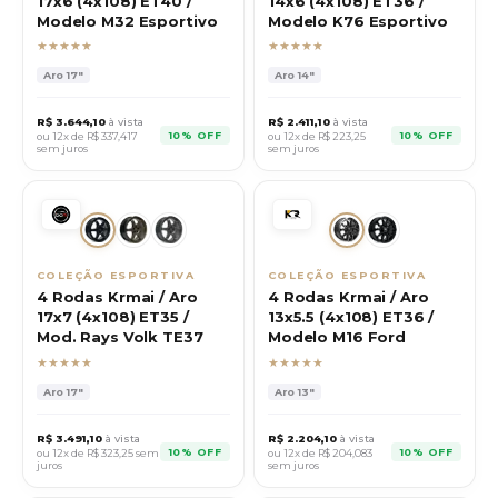
17x6 (4x108) ET40 /
14x6 (4x108) ET36 /
Modelo M32 Esportivo
Modelo K76 Esportivo
★★★★★
★★★★★
Aro
17"
Aro
14"
R$
3.644,10
à vista
R$
2.411,10
à vista
10% OFF
10% OFF
ou 12x de R$
337,417
ou 12x de R$
223,25
sem juros
sem juros
COLEÇÃO ESPORTIVA
COLEÇÃO ESPORTIVA
4 Rodas Krmai / Aro
4 Rodas Krmai / Aro
17x7 (4x108) ET35 /
13x5.5 (4x108) ET36 /
Mod. Rays Volk TE37
Modelo M16 Ford
★★★★★
★★★★★
Aro
17"
Aro
13"
R$
3.491,10
à vista
R$
2.204,10
à vista
10% OFF
10% OFF
ou 12x de R$
323,25
sem
ou 12x de R$
204,083
juros
sem juros