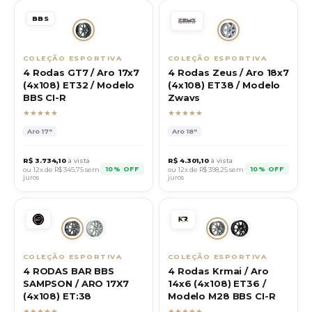
BBS
COLEÇÃO ESPORTIVA
COLEÇÃO ESPORTIVA
4 Rodas GT7 / Aro 17x7
4 Rodas Zeus / Aro 18x7
(4x108) ET32 / Modelo
(4x108) ET38 / Modelo
BBS CI-R
Zwavs
★★★★★
★★★★★
Aro
17"
Aro
18"
R$
3.734,10
à vista
R$
4.301,10
à vista
10% OFF
10% OFF
ou 12x de R$
345,75
sem
ou 12x de R$
398,25
sem
juros
juros
COLEÇÃO ESPORTIVA
COLEÇÃO ESPORTIVA
4 RODAS BAR BBS
4 Rodas Krmai / Aro
SAMPSON / ARO 17X7
14x6 (4x108) ET36 /
(4x108) ET:38
Modelo M28 BBS CI-R
★★★★★
★★★★★