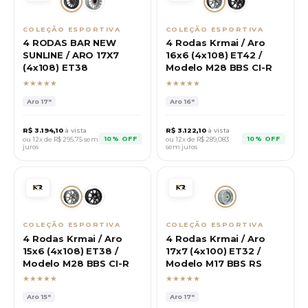
COLEÇÃO ESPORTIVA
COLEÇÃO ESPORTIVA
4 RODAS BAR NEW
4 Rodas Krmai / Aro
SUNLINE / ARO 17X7
16x6 (4x108) ET42 /
(4x108) ET38
Modelo M28 BBS CI-R
★★★★★
★★★★★
Aro
17"
Aro
16"
R$
3.194,10
à vista
R$
3.122,10
à vista
10% OFF
10% OFF
ou 12x de R$
295,75
sem
ou 12x de R$
289,083
juros
sem juros
COLEÇÃO ESPORTIVA
COLEÇÃO ESPORTIVA
4 Rodas Krmai / Aro
4 Rodas Krmai / Aro
15x6 (4x108) ET38 /
17x7 (4x100) ET32 /
Modelo M28 BBS CI-R
Modelo M17 BBS RS
★★★★★
★★★★★
Aro
15"
Aro
17"