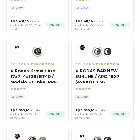
Aro
17"
Aro
14"
R$
3.491,10
à vista
R$
2.411,10
à vista
10% OFF
10% OFF
ou 12x de R$
323,25
sem
ou 12x de R$
223,25
juros
sem juros
COLEÇÃO ESPORTIVA
COLEÇÃO ESPORTIVA
4 Rodas Krmai / Aro
4 RODAS BAR NEW
17x7 (4x108) ET40 /
SUNLINE / ARO 18X7
Modelo F1 Enkei RPF1
(4x108) ET38
★★★★★
★★★★★
Aro
17"
Aro
18"
R$
3.959,10
à vista
R$
3.959,10
à vista
10% OFF
10% OFF
ou 12x de R$
366,583
ou 12x de R$
366,583
sem juros
sem juros