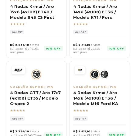
COLEÇÃO ESPORTIVA
COLEÇÃO ESPORTIVA
4 Rodas Krmai / Aro
4 Rodas Krmai / Aro
15x6 (4x108) ET40 /
14x6 (4x108) ET36 /
Modelo S43 C3 First
Modelo K71 / Ford
★★★★★
★★★★★
Aro
15"
Aro
14"
R$
2.636,10
à vista
R$
2.411,10
à vista
10% OFF
10% OFF
ou 12x de R$
244,083
ou 12x de R$
223,25
sem juros
sem juros
COLEÇÃO ESPORTIVA
COLEÇÃO ESPORTIVA
4 Rodas GT7 / Aro 17x7
4 Rodas Krmai / Aro
(4x108) ET35 / Modelo
14x6 (4x108) ET36 /
C-spec 2
Modelo M16 Ford KA
★★★★★
★★★★★
Aro
17"
Aro
14"
R$
3.734,10
à vista
R$
2.411,10
à vista
10% OFF
10% OFF
ou 12x de R$
345,75
sem
ou 12x de R$
223,25