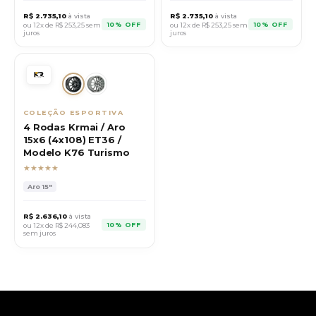
R$
2.735,10
à vista
R$
2.735,10
à vista
10% OFF
10% OFF
ou 12x de R$
253,25
sem
ou 12x de R$
253,25
sem
juros
juros
COLEÇÃO ESPORTIVA
4 Rodas Krmai / Aro
15x6 (4x108) ET36 /
Modelo K76 Turismo
★★★★★
Aro
15"
R$
2.636,10
à vista
10% OFF
ou 12x de R$
244,083
sem juros