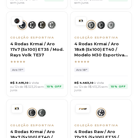
sem juros
sem juros
COLEÇÃO ESPORTIVA
COLEÇÃO ESPORTIVA
4 Rodas Krmai / Aro
4 Rodas Krmai / Aro
17x7 (5x100) ET35 / Mod.
18x8 (5x100) ET40 /
Rays Volk TE37
Modelo M30 Esportiva
VW
★★★★★
★★★★★
Aro
17"
Aro
18"
R$
3.491,10
à vista
R$
4.463,10
à vista
10% OFF
10% OFF
ou 12x de R$
323,25
sem
ou 12x de R$
413,25
sem
juros
juros
COLEÇÃO ESPORTIVA
COLEÇÃO ESPORTIVA
4 Rodas Krmai / Aro
4 Rodas Raw / Aro
18x7 (5x100) ET40 /
17x7.5 (5x100) ET35 /