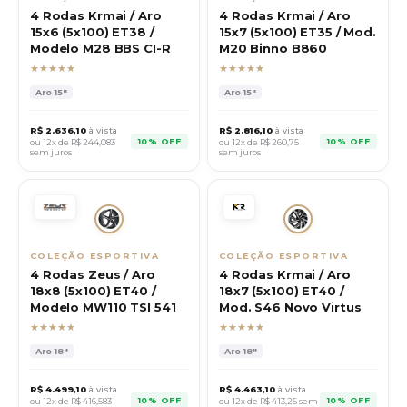
4 Rodas Krmai / Aro
4 Rodas Krmai / Aro
15x6 (5x100) ET38 /
15x7 (5x100) ET35 / Mod.
Modelo M28 BBS CI-R
M20 Binno B860
★★★★★
★★★★★
Aro
15"
Aro
15"
R$
2.636,10
à vista
R$
2.816,10
à vista
10% OFF
10% OFF
ou 12x de R$
244,083
ou 12x de R$
260,75
sem juros
sem juros
COLEÇÃO ESPORTIVA
COLEÇÃO ESPORTIVA
4 Rodas Zeus / Aro
4 Rodas Krmai / Aro
18x8 (5x100) ET40 /
18x7 (5x100) ET40 /
Modelo MW110 TSI 541
Mod. S46 Novo Virtus
★★★★★
★★★★★
Aro
18"
Aro
18"
R$
4.499,10
à vista
R$
4.463,10
à vista
10% OFF
10% OFF
ou 12x de R$
416,583
ou 12x de R$
413,25
sem