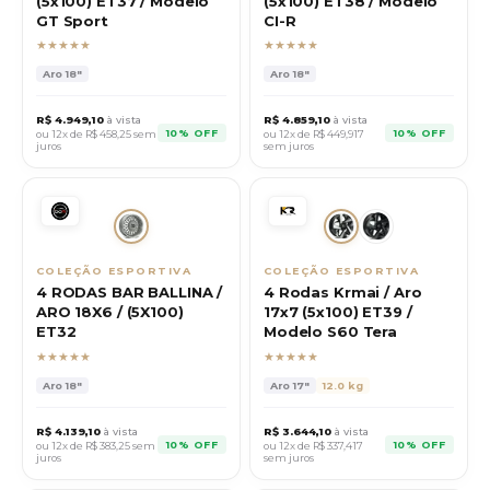
(5x100) ET37 / Modelo
(5x100) ET38 / Modelo
GT Sport
CI-R
★★★★★
★★★★★
Aro
18"
Aro
18"
R$
4.949,10
à vista
R$
4.859,10
à vista
10% OFF
10% OFF
ou 12x de R$
458,25
sem
ou 12x de R$
449,917
juros
sem juros
COLEÇÃO ESPORTIVA
COLEÇÃO ESPORTIVA
4 RODAS BAR BALLINA /
4 Rodas Krmai / Aro
ARO 18X6 / (5X100)
17x7 (5x100) ET39 /
ET32
Modelo S60 Tera
★★★★★
★★★★★
Aro
18"
Aro
17"
12.0 kg
R$
4.139,10
à vista
R$
3.644,10
à vista
10% OFF
10% OFF
ou 12x de R$
383,25
sem
ou 12x de R$
337,417
juros
sem juros