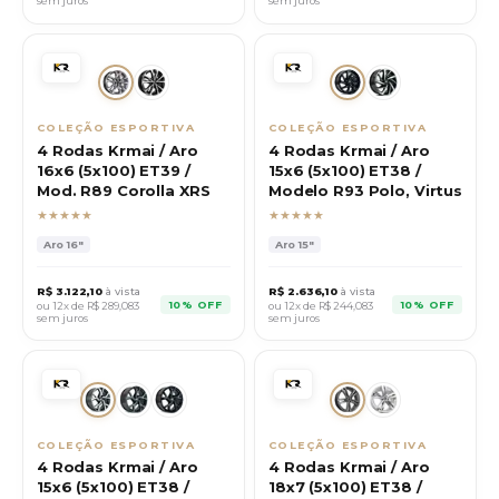
sem juros
sem juros
COLEÇÃO ESPORTIVA
COLEÇÃO ESPORTIVA
4 Rodas Krmai / Aro
4 Rodas Krmai / Aro
16x6 (5x100) ET39 /
15x6 (5x100) ET38 /
Mod. R89 Corolla XRS
Modelo R93 Polo, Virtus
★★★★★
★★★★★
Aro
16"
Aro
15"
R$
3.122,10
à vista
R$
2.636,10
à vista
10% OFF
10% OFF
ou 12x de R$
289,083
ou 12x de R$
244,083
sem juros
sem juros
COLEÇÃO ESPORTIVA
COLEÇÃO ESPORTIVA
4 Rodas Krmai / Aro
4 Rodas Krmai / Aro
15x6 (5x100) ET38 /
18x7 (5x100) ET38 /