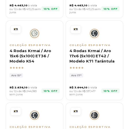
R$
4.463,10
à vista
R$
4.463,10
à vista
10% OFF
10% OFF
ou 12x de R$
413,25
sem
ou 12x de R$
413,25
sem
juros
juros
COLEÇÃO ESPORTIVA
COLEÇÃO ESPORTIVA
4 Rodas Krmai / Aro
4 Rodas Krmai / Aro
15x6 (5x100) ET36 /
17x6 (5x100) ET42 /
Modelo K54
Modelo K71 Tarântula
★★★★★
★★★★★
Aro
15"
Aro
17"
R$
2.636,10
à vista
R$
3.644,10
à vista
10% OFF
10% OFF
ou 12x de R$
244,083
ou 12x de R$
337,417
sem juros
sem juros
COLEÇÃO ESPORTIVA
COLEÇÃO ESPORTIVA