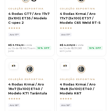
COLEÇÃO ESPORTIVA
COLEÇÃO ESPORTIVA
4 Rodas GT7 / Aro 17x7
4 Rodas Krmai / Aro
(5x100) ET35 / Modelo
17x7 (5x100) ET37 /
C-spec 2
Modelo C65 Weld RT-S
★★★★★
★★★★★
Aro
17"
Aro
17"
R$
3.734,10
à vista
R$
4.229,10
à vista
10% OFF
10% OFF
ou 12x de R$
345,75
sem
ou 12x de R$
391,583
juros
sem juros
COLEÇÃO ESPORTIVA
COLEÇÃO ESPORTIVA
4 Rodas Krmai / Aro
4 Rodas Krmai / Aro
18x7 (5x100) ET40 /
18x8 (5x100) ET40 /
Modelo K71 Tarântula
Modelo K67
★★★★★
★★★★★
Aro
18"
Aro
18"