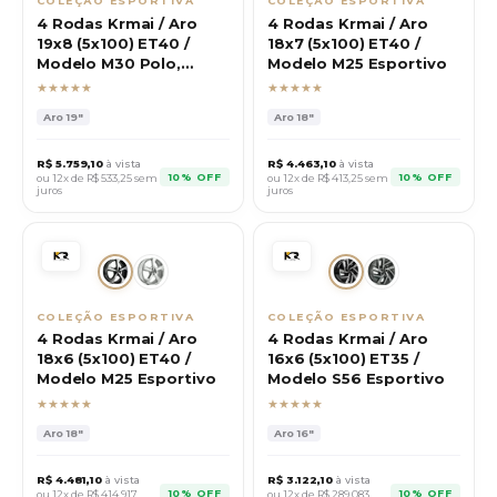
COLEÇÃO ESPORTIVA
COLEÇÃO ESPORTIVA
4 Rodas Krmai / Aro
4 Rodas Krmai / Aro
19x8 (5x100) ET40 /
18x7 (5x100) ET40 /
Modelo M30 Polo,
Modelo M25 Esportivo
Virtus
★★★★★
★★★★★
Aro
19"
Aro
18"
R$
5.759,10
à vista
R$
4.463,10
à vista
10% OFF
10% OFF
ou 12x de R$
533,25
sem
ou 12x de R$
413,25
sem
juros
juros
COLEÇÃO ESPORTIVA
COLEÇÃO ESPORTIVA
4 Rodas Krmai / Aro
4 Rodas Krmai / Aro
18x6 (5x100) ET40 /
16x6 (5x100) ET35 /
Modelo M25 Esportivo
Modelo S56 Esportivo
★★★★★
★★★★★
Aro
18"
Aro
16"
R$
4.481,10
à vista
R$
3.122,10
à vista
10% OFF
10% OFF
ou 12x de R$
414,917
ou 12x de R$
289,083