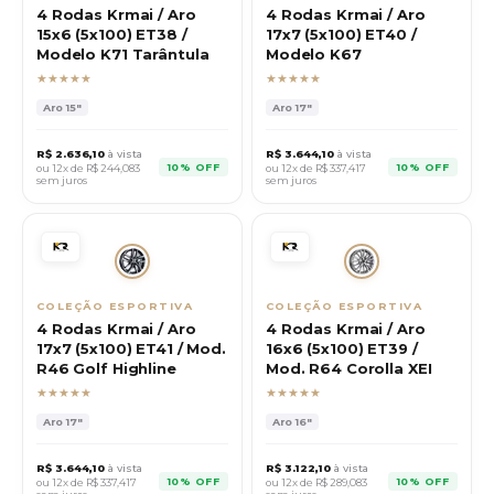
4 Rodas Krmai / Aro
4 Rodas Krmai / Aro
15x6 (5x100) ET38 /
17x7 (5x100) ET40 /
Modelo K71 Tarântula
Modelo K67
★★★★★
★★★★★
Aro
15"
Aro
17"
R$
2.636,10
à vista
R$
3.644,10
à vista
10% OFF
10% OFF
ou 12x de R$
244,083
ou 12x de R$
337,417
sem juros
sem juros
COLEÇÃO ESPORTIVA
COLEÇÃO ESPORTIVA
4 Rodas Krmai / Aro
4 Rodas Krmai / Aro
17x7 (5x100) ET41 / Mod.
16x6 (5x100) ET39 /
R46 Golf Highline
Mod. R64 Corolla XEI
★★★★★
★★★★★
Aro
17"
Aro
16"
R$
3.644,10
à vista
R$
3.122,10
à vista
10% OFF
10% OFF
ou 12x de R$
337,417
ou 12x de R$
289,083