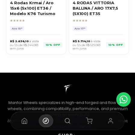
4 Rodas Krmai / Aro
4 RODAS VITTORIA
15x6 (5x100) ET36 /
BALLINA / ARO 17X7,5
Modelo K76 Turismo
(5X100) ET35
★★★★★
★★★★★
Aro
15"
Aro
17"
R$
2.636,10
à vista
R$
5.714,10
à vista
10% OFF
10% OFF
ou 12x de R$
244,083
ou 12x de R$
529,083
sem juros
sem juros
Manfor Wheels specializes in high-end forged and flow form
wheels, combining compatibility, performance, and premium
finishing on every build.
Engineering applied to visuals — for projects that demand presence,
precision, and confidence.