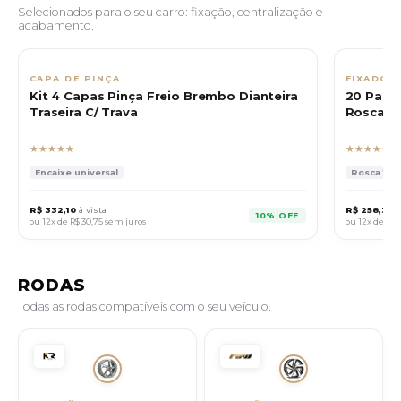
Selecionados para o seu carro: fixação, centralização e
acabamento.
CAPA DE PINÇA
FIXADOR
Kit 4 Capas Pinça Freio Brembo Dianteira
20 Paraf
Traseira C/ Trava
Rosca 14
★★★★★
★★★★★
Encaixe universal
Rosca 14x1.
R$ 332,10
à vista
R$ 258,30
à
10% OFF
ou 12x de
R$ 30,75
sem juros
ou 12x de
R$ 
RODAS
Todas as rodas compatíveis com o seu veículo.