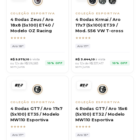
COLEÇÃO ESPORTIVA
COLEÇÃO ESPORTIVA
4 Rodas Zeus / Aro
4 Rodas Krmai / Aro
18x8 (5x100) ET40 /
17x7 (5x100) ET39 /
Modelo OZ Racing
Mod. S56 VW T-cross
★★★★★
★★★★★
Aro
18"
Aro
17"
R$
5.579,10
à vista
R$
3.644,10
à vista
10% OFF
10% OFF
ou 12x de R$
516,583
ou 12x de R$
337,417
sem juros
sem juros
COLEÇÃO ESPORTIVA
COLEÇÃO ESPORTIVA
4 Rodas GT7 / Aro 17x7
4 Rodas GT7 / Aro 15x6
(5x100) ET35 / Modelo
(5x100) ET32 / Modelo
MW110 Esportiva
MW110 Esportiva
★★★★★
★★★★★
Aro
17"
Aro
15"