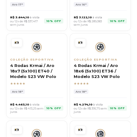
Aro
17"
Aro
16"
R$
3.644,10
à vista
R$
3.122,10
à vista
10% OFF
10% OFF
ou 12x de R$
337,417
ou 12x de R$
289,083
sem juros
sem juros
COLEÇÃO ESPORTIVA
COLEÇÃO ESPORTIVA
4 Rodas Krmai / Aro
4 Rodas Krmai / Aro
18x7 (5x100) ET40 /
18x6 (5x100) ET36 /
Modelo S23 VW Polo
Modelo S23 VW Polo
★★★★★
★★★★★
Aro
18"
Aro
18"
R$
4.463,10
à vista
R$
4.274,10
à vista
10% OFF
10% OFF
ou 12x de R$
413,25
sem
ou 12x de R$
395,75
sem
juros
juros