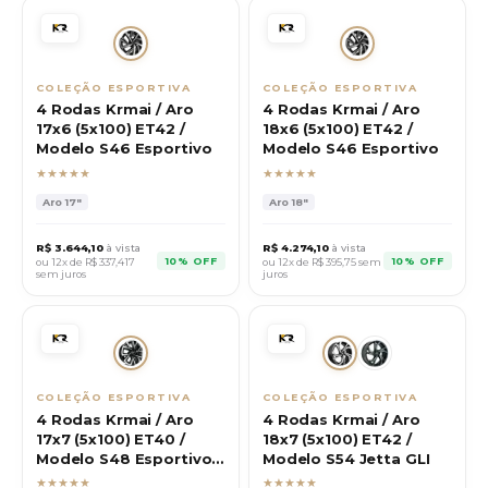
COLEÇÃO ESPORTIVA
COLEÇÃO ESPORTIVA
4 Rodas Krmai / Aro
4 Rodas Krmai / Aro
17x6 (5x100) ET42 /
18x6 (5x100) ET42 /
Modelo S46 Esportivo
Modelo S46 Esportivo
★★★★★
★★★★★
Aro
17"
Aro
18"
R$
3.644,10
à vista
R$
4.274,10
à vista
10% OFF
10% OFF
ou 12x de R$
337,417
ou 12x de R$
395,75
sem
sem juros
juros
COLEÇÃO ESPORTIVA
COLEÇÃO ESPORTIVA
4 Rodas Krmai / Aro
4 Rodas Krmai / Aro
17x7 (5x100) ET40 /
18x7 (5x100) ET42 /
Modelo S48 Esportivo
Modelo S54 Jetta GLI
VW
★★★★★
★★★★★