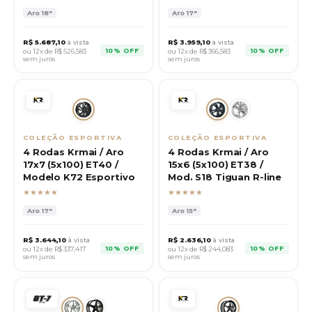
Aro
18"
Aro
17"
R$
5.687,10
à vista
R$
3.959,10
à vista
10% OFF
10% OFF
ou 12x de R$
526,583
ou 12x de R$
366,583
sem juros
sem juros
COLEÇÃO ESPORTIVA
COLEÇÃO ESPORTIVA
4 Rodas Krmai / Aro
4 Rodas Krmai / Aro
17x7 (5x100) ET40 /
15x6 (5x100) ET38 /
Modelo K72 Esportivo
Mod. S18 Tiguan R-line
★★★★★
★★★★★
Aro
17"
Aro
15"
R$
3.644,10
à vista
R$
2.636,10
à vista
10% OFF
10% OFF
ou 12x de R$
337,417
ou 12x de R$
244,083
sem juros
sem juros