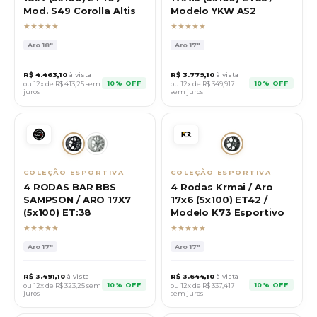
Mod. S49 Corolla Altis
Modelo YKW AS2
★★★★★
★★★★★
Aro
18"
Aro
17"
R$
4.463,10
à vista
R$
3.779,10
à vista
10% OFF
10% OFF
ou 12x de R$
413,25
sem
ou 12x de R$
349,917
juros
sem juros
COLEÇÃO ESPORTIVA
COLEÇÃO ESPORTIVA
4 RODAS BAR BBS
4 Rodas Krmai / Aro
SAMPSON / ARO 17X7
17x6 (5x100) ET42 /
(5x100) ET:38
Modelo K73 Esportivo
★★★★★
★★★★★
Aro
17"
Aro
17"
R$
3.491,10
à vista
R$
3.644,10
à vista
10% OFF
10% OFF
ou 12x de R$
323,25
sem
ou 12x de R$
337,417
juros
sem juros