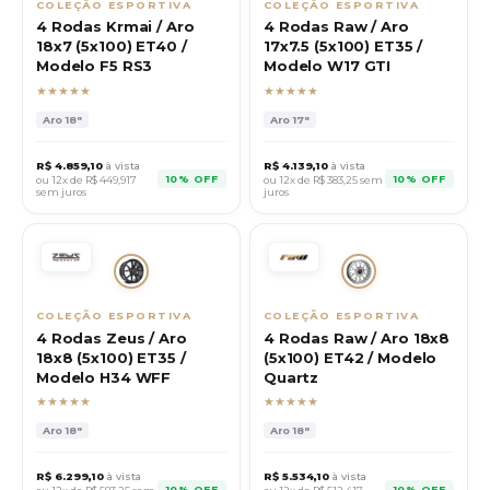
COLEÇÃO ESPORTIVA
COLEÇÃO ESPORTIVA
4 Rodas Krmai / Aro
4 Rodas Raw / Aro
18x7 (5x100) ET40 /
17x7.5 (5x100) ET35 /
Modelo F5 RS3
Modelo W17 GTI
★★★★★
★★★★★
Aro
18"
Aro
17"
R$
4.859,10
à vista
R$
4.139,10
à vista
10% OFF
10% OFF
ou 12x de R$
449,917
ou 12x de R$
383,25
sem
sem juros
juros
COLEÇÃO ESPORTIVA
COLEÇÃO ESPORTIVA
4 Rodas Zeus / Aro
4 Rodas Raw / Aro 18x8
18x8 (5x100) ET35 /
(5x100) ET42 / Modelo
Modelo H34 WFF
Quartz
★★★★★
★★★★★
Aro
18"
Aro
18"
R$
6.299,10
à vista
R$
5.534,10
à vista
10% OFF
10% OFF