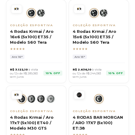
COLEÇÃO ESPORTIVA
COLEÇÃO ESPORTIVA
4 Rodas Krmai / Aro
4 Rodas Krmai / Aro
16x6 (5x100) ET35 /
15x6 (5x100) ET35 /
Modelo S60 Tera
Modelo S60 Tera
★★★★★
★★★★★
Aro
16"
Aro
15"
R$
3.122,10
à vista
R$
2.636,10
à vista
10% OFF
10% OFF
ou 12x de R$
289,083
ou 12x de R$
244,083
sem juros
sem juros
COLEÇÃO ESPORTIVA
COLEÇÃO ESPORTIVA
4 Rodas Krmai / Aro
4 RODAS BAR MORGAN
17x7 (5x100) ET40 /
/ ARO 17X7 (5x100)
Modelo M30 GTS
ET:38
★★★★★
★★★★★