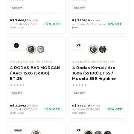
Aro
17"
Aro
17"
R$
3.806,10
à vista
R$
3.194,10
à vista
10% OFF
10% OFF
ou 12x de R$
352,417
ou 12x de R$
295,75
sem
sem juros
juros
COLEÇÃO ESPORTIVA
COLEÇÃO ESPORTIVA
4 RODAS BAR MORGAN
4 Rodas Krmai / Aro
/ ARO 15X6 (5x100)
16x6 (5x100) ET35 /
ET:38
Modelo S59 Highline
★★★★★
★★★★★
Aro
15"
Aro
16"
R$
2.294,10
à vista
R$
3.122,10
à vista
10% OFF
10% OFF
ou 12x de R$
212,417
ou 12x de R$
289,083
sem juros
sem juros