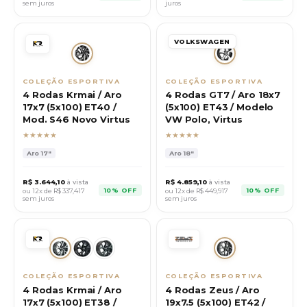
sem juros
juros
VOLKSWAGEN
COLEÇÃO ESPORTIVA
COLEÇÃO ESPORTIVA
4 Rodas Krmai / Aro
4 Rodas GT7 / Aro 18x7
17x7 (5x100) ET40 /
(5x100) ET43 / Modelo
Mod. S46 Novo Virtus
VW Polo, Virtus
★★★★★
★★★★★
Aro
17"
Aro
18"
R$
3.644,10
à vista
R$
4.859,10
à vista
10% OFF
10% OFF
ou 12x de R$
337,417
ou 12x de R$
449,917
sem juros
sem juros
COLEÇÃO ESPORTIVA
COLEÇÃO ESPORTIVA
4 Rodas Krmai / Aro
4 Rodas Zeus / Aro
17x7 (5x100) ET38 /
19x7.5 (5x100) ET42 /