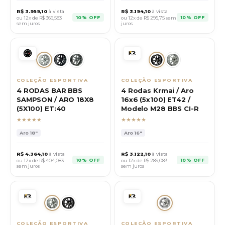
R$
3.959,10
à vista
R$
3.194,10
à vista
10% OFF
10% OFF
ou 12x de R$
366,583
ou 12x de R$
295,75
sem
sem juros
juros
COLEÇÃO ESPORTIVA
COLEÇÃO ESPORTIVA
4 RODAS BAR BBS
4 Rodas Krmai / Aro
SAMPSON / ARO 18X8
16x6 (5x100) ET42 /
(5X100) ET:40
Modelo M28 BBS CI-R
★★★★★
★★★★★
Aro
18"
Aro
16"
R$
4.364,10
à vista
R$
3.122,10
à vista
10% OFF
10% OFF
ou 12x de R$
404,083
ou 12x de R$
289,083
sem juros
sem juros
COLEÇÃO ESPORTIVA
COLEÇÃO ESPORTIVA