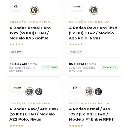
COLEÇÃO ESPORTIVA
COLEÇÃO ESPORTIVA
4 Rodas Krmai / Aro
4 Rodas Raw / Aro 18x8
17x7 (5x100) ET40 /
(5x100) ET42 / Modelo
Modelo K73 Golf R
A23 Polo, Nivus
★★★★★
★★★★★
Aro
17"
Aro
18"
R$
3.644,10
à vista
R$
5.687,10
à vista
10% OFF
10% OFF
ou 12x de R$
337,417
ou 12x de R$
526,583
sem juros
sem juros
COLEÇÃO ESPORTIVA
COLEÇÃO ESPORTIVA
4 Rodas Raw / Aro 18x8
4 Rodas Krmai / Aro
(5x100) ET40 / Modelo
17x7 (5x100) ET40 /
A22 Polo, Nivus
Modelo F1 Enkei RPF1
★★★★★
★★★★★