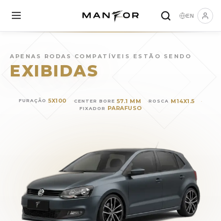
EN
Rodas para
VOLKSWAGEN P
APENAS RODAS COMPATÍVEIS ESTÃO SENDO
EXIBIDAS
5X100
57.1 MM
M14X1.5
FURAÇÃO
CENTER BORE
ROSCA
PARAFUSO
FIXADOR