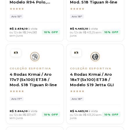
Modelo R94 Polo,
Mod. S18 Tiguan R-line
Virtus
★★★★★
★★★★★
Aro
15"
Aro
18"
R$
2.636,10
à vista
R$
4.463,10
à vista
10% OFF
10% OFF
ou 12x de R$
244,083
ou 12x de R$
413,25
sem
sem juros
juros
COLEÇÃO ESPORTIVA
COLEÇÃO ESPORTIVA
4 Rodas Krmai / Aro
4 Rodas Krmai / Aro
17x7 (5x100) ET38 /
18x7 (5x100) ET38 /
Mod. S18 Tiguan R-line
Modelo S19 Jetta GLI
★★★★★
★★★★★
Aro
17"
Aro
18"
R$
3.644,10
à vista
R$
4.463,10
à vista
10% OFF
10% OFF
ou 12x de R$
337,417
ou 12x de R$
413,25
sem
sem juros
juros