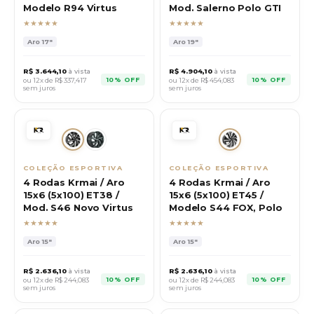
Modelo R94 Virtus
Mod. Salerno Polo GTI
★★★★★
★★★★★
Aro
17"
Aro
19"
R$
3.644,10
à vista
R$
4.904,10
à vista
10% OFF
10% OFF
ou 12x de R$
337,417
ou 12x de R$
454,083
sem juros
sem juros
COLEÇÃO ESPORTIVA
COLEÇÃO ESPORTIVA
4 Rodas Krmai / Aro
4 Rodas Krmai / Aro
15x6 (5x100) ET38 /
15x6 (5x100) ET45 /
Mod. S46 Novo Virtus
Modelo S44 FOX, Polo
★★★★★
★★★★★
Aro
15"
Aro
15"
R$
2.636,10
à vista
R$
2.636,10
à vista
10% OFF
10% OFF
ou 12x de R$
244,083
ou 12x de R$
244,083
sem juros
sem juros