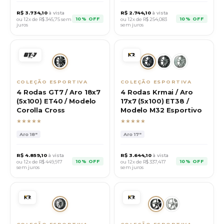
R$
3.734,10
à vista
R$
2.744,10
à vista
10% OFF
10% OFF
ou 12x de R$
345,75
sem
ou 12x de R$
254,083
juros
sem juros
COLEÇÃO ESPORTIVA
COLEÇÃO ESPORTIVA
4 Rodas GT7 / Aro 18x7
4 Rodas Krmai / Aro
(5x100) ET40 / Modelo
17x7 (5x100) ET38 /
Corolla Cross
Modelo M32 Esportivo
★★★★★
★★★★★
Aro
18"
Aro
17"
R$
4.859,10
à vista
R$
3.644,10
à vista
10% OFF
10% OFF
ou 12x de R$
449,917
ou 12x de R$
337,417
sem juros
sem juros