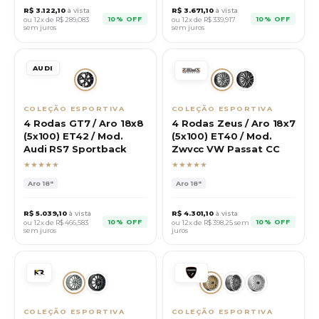
R$
3.122,10
à vista
R$
3.671,10
à vista
10% OFF
10% OFF
ou 12x de R$
289,083
ou 12x de R$
339,917
sem juros
sem juros
AUDI
COLEÇÃO ESPORTIVA
COLEÇÃO ESPORTIVA
4 Rodas GT7 / Aro 18x8
4 Rodas Zeus / Aro 18x7
(5x100) ET42 / Mod.
(5x100) ET40 / Mod.
Audi RS7 Sportback
Zwvcc VW Passat CC
★★★★★
★★★★★
Aro
18"
Aro
18"
R$
5.039,10
à vista
R$
4.301,10
à vista
10% OFF
10% OFF
ou 12x de R$
466,583
ou 12x de R$
398,25
sem
sem juros
juros
COLEÇÃO ESPORTIVA
COLEÇÃO ESPORTIVA