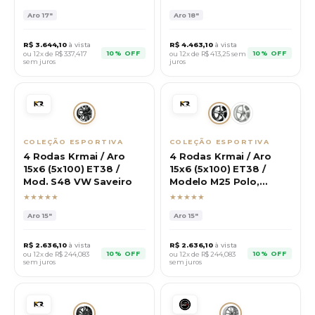
Aro
17"
Aro
18"
R$
3.644,10
à vista
R$
4.463,10
à vista
10% OFF
10% OFF
ou 12x de R$
337,417
ou 12x de R$
413,25
sem
sem juros
juros
COLEÇÃO ESPORTIVA
COLEÇÃO ESPORTIVA
4 Rodas Krmai / Aro
4 Rodas Krmai / Aro
15x6 (5x100) ET38 /
15x6 (5x100) ET38 /
Mod. S48 VW Saveiro
Modelo M25 Polo,
Virtus
★★★★★
★★★★★
Aro
15"
Aro
15"
R$
2.636,10
à vista
R$
2.636,10
à vista
10% OFF
10% OFF
ou 12x de R$
244,083
ou 12x de R$
244,083
sem juros
sem juros