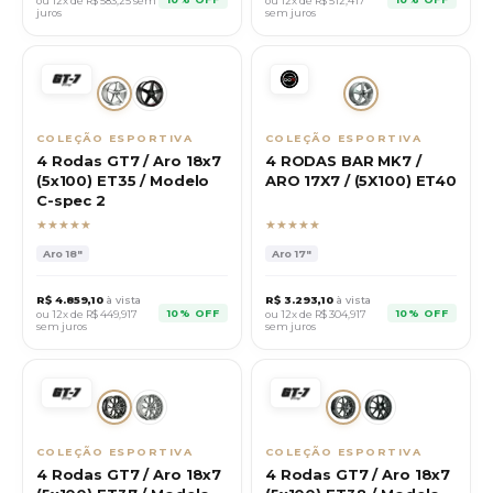
ou 12x de R$
583,25
sem
ou 12x de R$
512,417
juros
sem juros
COLEÇÃO ESPORTIVA
COLEÇÃO ESPORTIVA
4 Rodas GT7 / Aro 18x7
4 RODAS BAR MK7 /
(5x100) ET35 / Modelo
ARO 17X7 / (5X100) ET40
C-spec 2
★★★★★
★★★★★
Aro
18"
Aro
17"
R$
4.859,10
à vista
R$
3.293,10
à vista
10% OFF
10% OFF
ou 12x de R$
449,917
ou 12x de R$
304,917
sem juros
sem juros
COLEÇÃO ESPORTIVA
COLEÇÃO ESPORTIVA
4 Rodas GT7 / Aro 18x7
4 Rodas GT7 / Aro 18x7