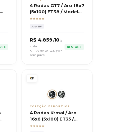
4 Rodas GT7 / Aro 18x7
(5x100) ET38 / Modelo
CI-R
★★★★★
Aro
18"
R$
4.859,10
à
vista
OFF
10% OFF
ou 12x de R$
449,917
sem juros
COLEÇÃO ESPORTIVA
o
4 Rodas Krmai / Aro
16x6 (5x100) ET35 /
Modelo S60 Tera
★★★★★