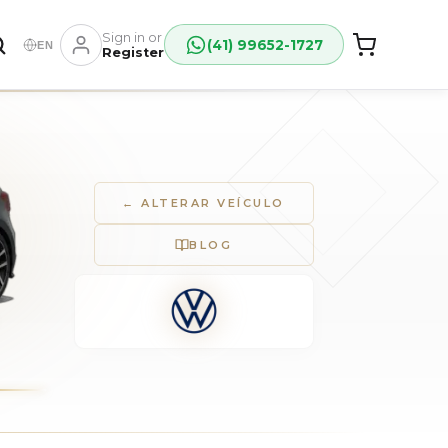
Sign in or
(41) 99652-1727
EN
Register
← ALTERAR VEÍCULO
BLOG