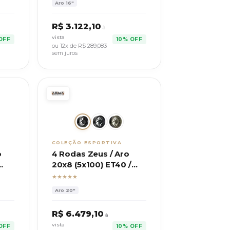
Aro
16"
R$
3.122,10
à
vista
OFF
10% OFF
ou 12x de R$
289,083
sem juros
COLEÇÃO ESPORTIVA
o
4 Rodas Zeus / Aro
20x8 (5x100) ET40 /
Modelo Zwftg
★★★★★
Aro
20"
R$
6.479,10
à
vista
OFF
10% OFF