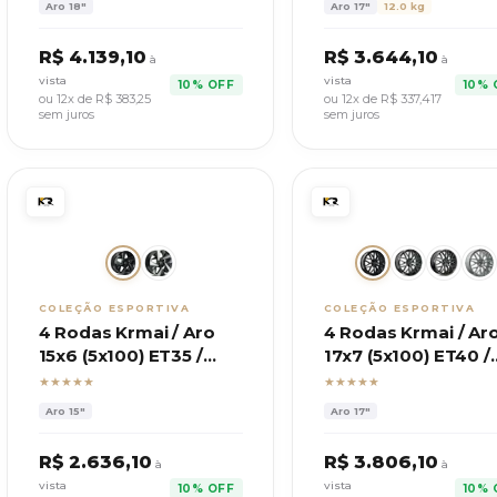
Aro
18"
Aro
17"
12.0 kg
R$
4.139,10
R$
3.644,10
à
à
vista
vista
10% OFF
10% 
ou 12x de R$
383,25
ou 12x de R$
337,417
sem juros
sem juros
COLEÇÃO ESPORTIVA
COLEÇÃO ESPORTIVA
4 Rodas Krmai / Aro
4 Rodas Krmai / Ar
15x6 (5x100) ET35 /
17x7 (5x100) ET40 /
Modelo S60 Tera
Modelo M30 GTS
★★★★★
★★★★★
Aro
15"
Aro
17"
R$
2.636,10
R$
3.806,10
à
à
vista
vista
10% OFF
10% 