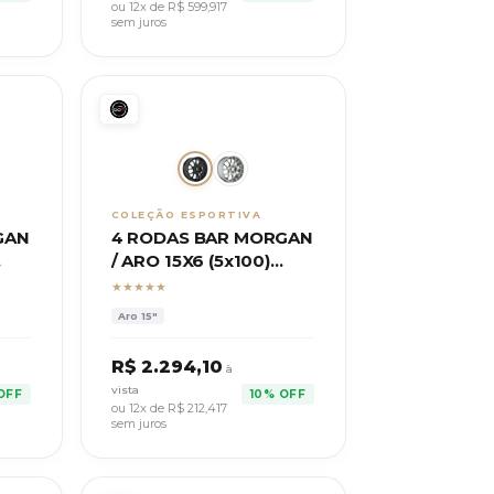
ou 12x de R$
599,917
sem juros
COLEÇÃO ESPORTIVA
GAN
4 RODAS BAR MORGAN
/ ARO 15X6 (5x100)
ET:38
★★★★★
Aro
15"
R$
2.294,10
à
vista
OFF
10% OFF
ou 12x de R$
212,417
sem juros