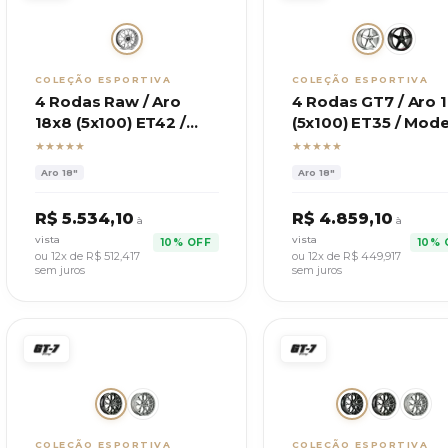
COLEÇÃO ESPORTIVA
COLEÇÃO ESPORTIVA
4 Rodas Raw / Aro
4 Rodas GT7 / Aro 
18x8 (5x100) ET42 /
(5x100) ET35 / Mod
Modelo Quartz
C-spec 2
★★★★★
★★★★★
Aro
18"
Aro
18"
R$
5.534,10
R$
4.859,10
à
à
vista
vista
10% OFF
10% 
ou 12x de R$
512,417
ou 12x de R$
449,917
sem juros
sem juros
COLEÇÃO ESPORTIVA
COLEÇÃO ESPORTIVA