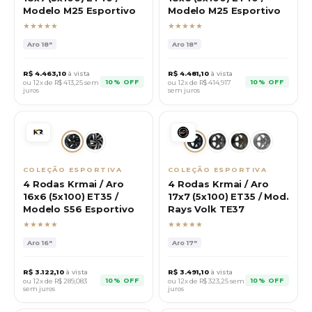
Modelo M25 Esportivo
Modelo M25 Esportivo
★★★★★
★★★★★
Aro
18"
Aro
18"
R$
4.463,10
à vista
R$
4.481,10
à vista
10% OFF
10% OFF
ou 12x de R$
413,25
sem
ou 12x de R$
414,917
juros
sem juros
COLEÇÃO ESPORTIVA
COLEÇÃO ESPORTIVA
4 Rodas Krmai / Aro
4 Rodas Krmai / Aro
16x6 (5x100) ET35 /
17x7 (5x100) ET35 / Mod.
Modelo S56 Esportivo
Rays Volk TE37
★★★★★
★★★★★
Aro
16"
Aro
17"
R$
3.122,10
à vista
R$
3.491,10
à vista
10% OFF
10% OFF
ou 12x de R$
289,083
ou 12x de R$
323,25
sem
sem juros
juros