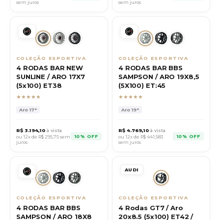
sem juros
sem juros
COLEÇÃO ESPORTIVA
COLEÇÃO ESPORTIVA
4 RODAS BAR NEW
4 RODAS BAR BBS
SUNLINE / ARO 17X7
SAMPSON / ARO 19X8,5
(5x100) ET38
(5X100) ET:45
★★★★★
★★★★★
Aro
17"
Aro
19"
R$
3.194,10
à vista
R$
4.769,10
à vista
10% OFF
10% OFF
ou 12x de R$
295,75
sem
ou 12x de R$
441,583
juros
sem juros
AUDI
COLEÇÃO ESPORTIVA
COLEÇÃO ESPORTIVA
4 RODAS BAR BBS
4 Rodas GT7 / Aro
SAMPSON / ARO 18X8
20x8.5 (5x100) ET42 /