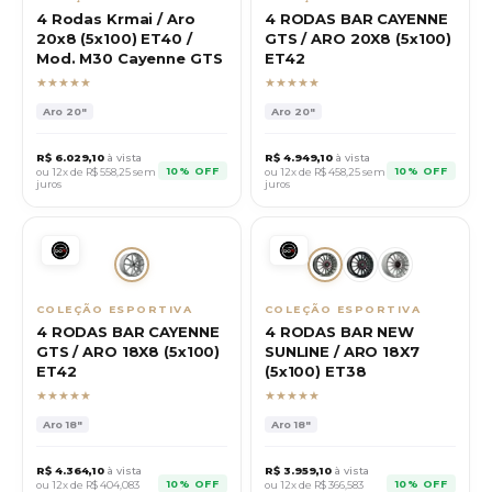
4 Rodas Krmai / Aro
4 RODAS BAR CAYENNE
20x8 (5x100) ET40 /
GTS / ARO 20X8 (5x100)
Mod. M30 Cayenne GTS
ET42
★★★★★
★★★★★
Aro
20"
Aro
20"
R$
6.029,10
à vista
R$
4.949,10
à vista
10% OFF
10% OFF
ou 12x de R$
558,25
sem
ou 12x de R$
458,25
sem
juros
juros
COLEÇÃO ESPORTIVA
COLEÇÃO ESPORTIVA
4 RODAS BAR CAYENNE
4 RODAS BAR NEW
GTS / ARO 18X8 (5x100)
SUNLINE / ARO 18X7
ET42
(5x100) ET38
★★★★★
★★★★★
Aro
18"
Aro
18"
R$
4.364,10
à vista
R$
3.959,10
à vista
10% OFF
10% OFF
ou 12x de R$
404,083
ou 12x de R$
366,583