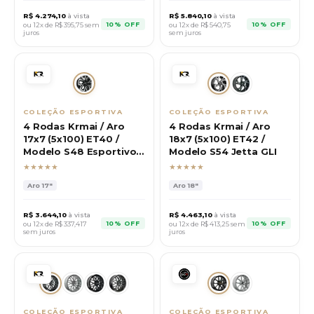
R$
4.274,10
à vista
R$
5.840,10
à vista
10% OFF
10% OFF
ou 12x de R$
395,75
sem
ou 12x de R$
540,75
juros
sem juros
COLEÇÃO ESPORTIVA
COLEÇÃO ESPORTIVA
4 Rodas Krmai / Aro
4 Rodas Krmai / Aro
17x7 (5x100) ET40 /
18x7 (5x100) ET42 /
Modelo S48 Esportivo
Modelo S54 Jetta GLI
VW
★★★★★
★★★★★
Aro
17"
Aro
18"
R$
3.644,10
à vista
R$
4.463,10
à vista
10% OFF
10% OFF
ou 12x de R$
337,417
ou 12x de R$
413,25
sem
sem juros
juros
COLEÇÃO ESPORTIVA
COLEÇÃO ESPORTIVA