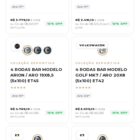
Aro
17"
Aro
17"
R$
3.779,10
à vista
R$
3.491,10
à vista
10% OFF
10% OFF
ou 12x de R$
349,917
ou 12x de R$
323,25
sem
sem juros
juros
VOLKSWAGEN
COLEÇÃO ESPORTIVA
COLEÇÃO ESPORTIVA
4 RODAS BAR MODELO
4 RODAS BAR MODELO
ARION / ARO 19X8,5
GOLF MK7 / ARO 20X8
(5x100) ET45
(5x100) ET42
★★★★★
★★★★★
Aro
19"
Aro
20"
R$
4.769,10
à vista
R$
5.039,10
à vista
10% OFF
10% OFF
ou 12x de R$
441,583
ou 12x de R$
466,583
sem juros
sem juros