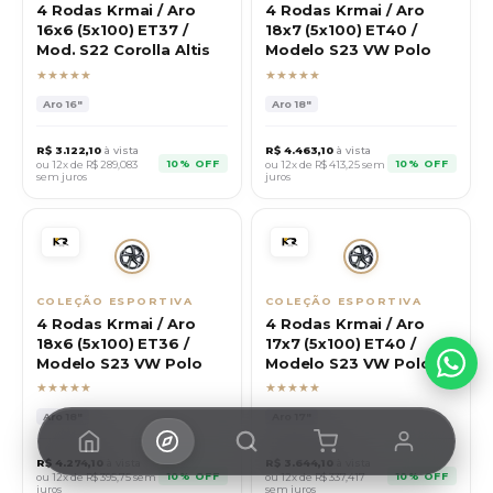
4 Rodas Krmai / Aro
4 Rodas Krmai / Aro
16x6 (5x100) ET37 /
18x7 (5x100) ET40 /
Mod. S22 Corolla Altis
Modelo S23 VW Polo
★★★★★
★★★★★
Aro
16"
Aro
18"
R$
3.122,10
à vista
R$
4.463,10
à vista
10% OFF
10% OFF
ou 12x de R$
289,083
ou 12x de R$
413,25
sem
sem juros
juros
COLEÇÃO ESPORTIVA
COLEÇÃO ESPORTIVA
4 Rodas Krmai / Aro
4 Rodas Krmai / Aro
18x6 (5x100) ET36 /
17x7 (5x100) ET40 /
Modelo S23 VW Polo
Modelo S23 VW Polo
★★★★★
★★★★★
Aro
18"
Aro
17"
R$
4.274,10
à vista
R$
3.644,10
à vista
10% OFF
10% OFF
ou 12x de R$
395,75
sem
ou 12x de R$
337,417
juros
sem juros