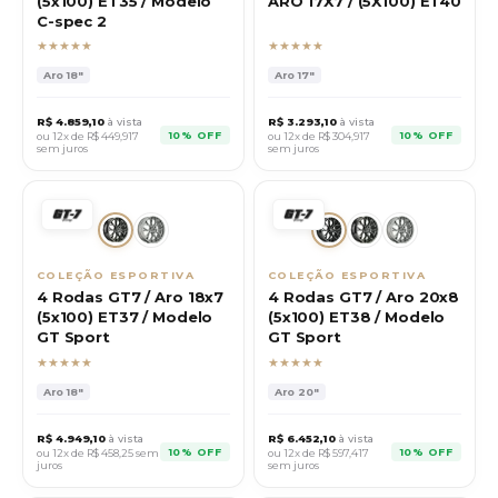
(5x100) ET35 / Modelo
ARO 17X7 / (5X100) ET40
C-spec 2
★★★★★
★★★★★
Aro
18"
Aro
17"
R$
4.859,10
à vista
R$
3.293,10
à vista
10% OFF
10% OFF
ou 12x de R$
449,917
ou 12x de R$
304,917
sem juros
sem juros
COLEÇÃO ESPORTIVA
COLEÇÃO ESPORTIVA
4 Rodas GT7 / Aro 18x7
4 Rodas GT7 / Aro 20x8
(5x100) ET37 / Modelo
(5x100) ET38 / Modelo
GT Sport
GT Sport
★★★★★
★★★★★
Aro
18"
Aro
20"
R$
4.949,10
à vista
R$
6.452,10
à vista
10% OFF
10% OFF
ou 12x de R$
458,25
sem
ou 12x de R$
597,417
juros
sem juros