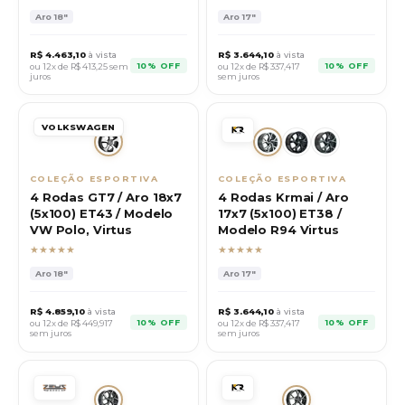
Aro
18"
Aro
17"
R$
4.463,10
à vista
R$
3.644,10
à vista
10% OFF
10% OFF
ou 12x de R$
413,25
sem
ou 12x de R$
337,417
juros
sem juros
VOLKSWAGEN
COLEÇÃO ESPORTIVA
COLEÇÃO ESPORTIVA
4 Rodas GT7 / Aro 18x7
4 Rodas Krmai / Aro
(5x100) ET43 / Modelo
17x7 (5x100) ET38 /
VW Polo, Virtus
Modelo R94 Virtus
★★★★★
★★★★★
Aro
18"
Aro
17"
R$
4.859,10
à vista
R$
3.644,10
à vista
10% OFF
10% OFF
ou 12x de R$
449,917
ou 12x de R$
337,417
sem juros
sem juros