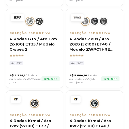
sem juros
sem juros
COLEÇÃO ESPORTIVA
COLEÇÃO ESPORTIVA
4 Rodas GT7 / Aro 17x7
4 Rodas Zeus / Aro
(5x100) ET35 / Modelo
20x8 (5x100) ET40 /
C-spec 2
Modelo ZWPC1 HRE
P200
★★★★★
★★★★★
Aro
17"
Aro
20"
R$
3.734,10
à vista
R$
5.804,10
à vista
10% OFF
10% OFF
ou 12x de R$
345,75
sem
ou 12x de R$
537,417
juros
sem juros
COLEÇÃO ESPORTIVA
COLEÇÃO ESPORTIVA
4 Rodas Krmai / Aro
4 Rodas Krmai / Aro
17x7 (5x100) ET37 /
18x7 (5x100) ET40 /