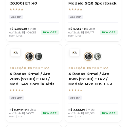
(5X100) ET:40
Modelo SQ8 Sportback
★★★★★
★★★★★
Aro
18"
Aro
20"
R$
4.364,10
à vista
R$
6.452,10
à vista
10% OFF
10% OFF
ou 12x de R$
404,083
ou 12x de R$
597,417
sem juros
sem juros
COLEÇÃO ESPORTIVA
COLEÇÃO ESPORTIVA
4 Rodas Krmai / Aro
4 Rodas Krmai / Aro
20x8 (5x100) ET40 /
16x6 (5x100) ET42 /
Mod. S49 Corolla Altis
Modelo M28 BBS CI-R
★★★★★
★★★★★
Aro
20"
Aro
16"
R$
5.840,10
à vista
R$
3.122,10
à vista
10% OFF
10% OFF
ou 12x de R$
540,75
ou 12x de R$
289,083
sem juros
sem juros