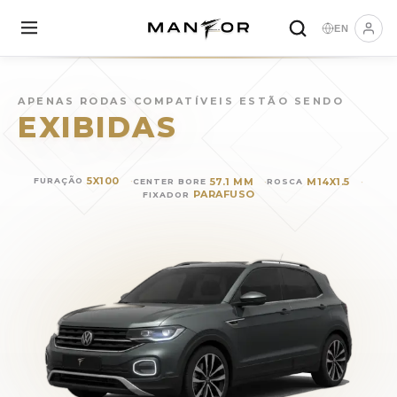
EN
Rodas para
VOLKSWAGEN T
APENAS RODAS COMPATÍVEIS ESTÃO SENDO
EXIBIDAS
5X100
57.1 MM
M14X1.5
FURAÇÃO
CENTER BORE
ROSCA
PARAFUSO
FIXADOR