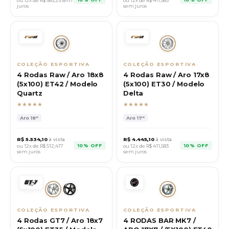
ou 12x de R$
583,25
sem
ou 12x de R$
411,583
juros
sem juros
COLEÇÃO ESPORTIVA
COLEÇÃO ESPORTIVA
4 Rodas Raw / Aro 18x8
4 Rodas Raw / Aro 17x8
(5x100) ET42 / Modelo
(5x100) ET30 / Modelo
Quartz
Delta
★★★★★
★★★★★
Aro
18"
Aro
17"
R$
5.534,10
à vista
R$
4.445,10
à vista
10% OFF
10% OFF
ou 12x de R$
512,417
ou 12x de R$
411,583
sem juros
sem juros
COLEÇÃO ESPORTIVA
COLEÇÃO ESPORTIVA
4 Rodas GT7 / Aro 18x7
4 RODAS BAR MK7 /