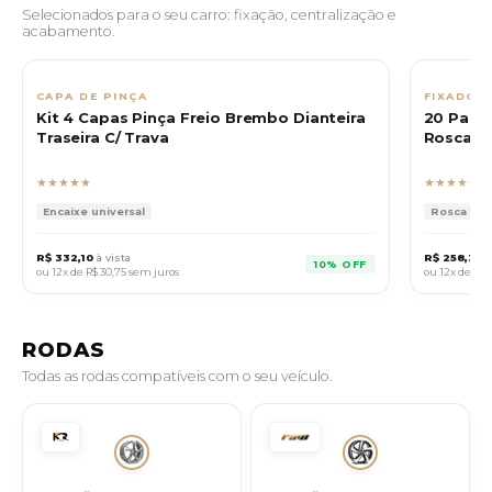
Selecionados para o seu carro: fixação, centralização e
acabamento.
CAPA DE PINÇA
FIXADOR
Kit 4 Capas Pinça Freio Brembo Dianteira
20 Paraf
Traseira C/ Trava
Rosca 14
★★★★★
★★★★★
Encaixe universal
Rosca 14x1.
R$ 332,10
à vista
R$ 258,30
à
10% OFF
ou 12x de
R$ 30,75
sem juros
ou 12x de
R$ 
RODAS
Todas as rodas compatíveis com o seu veículo.