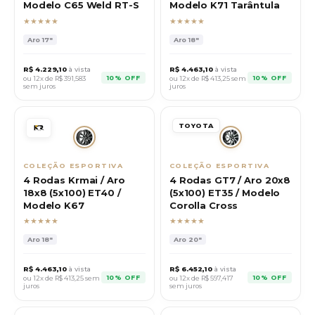
Modelo C65 Weld RT-S
Modelo K71 Tarântula
★★★★★
★★★★★
Aro
17"
Aro
18"
R$
4.229,10
à vista
R$
4.463,10
à vista
10% OFF
10% OFF
ou 12x de R$
391,583
ou 12x de R$
413,25
sem
sem juros
juros
TOYOTA
COLEÇÃO ESPORTIVA
COLEÇÃO ESPORTIVA
4 Rodas Krmai / Aro
4 Rodas GT7 / Aro 20x8
18x8 (5x100) ET40 /
(5x100) ET35 / Modelo
Modelo K67
Corolla Cross
★★★★★
★★★★★
Aro
18"
Aro
20"
R$
4.463,10
à vista
R$
6.452,10
à vista
10% OFF
10% OFF
ou 12x de R$
413,25
sem
ou 12x de R$
597,417
juros
sem juros