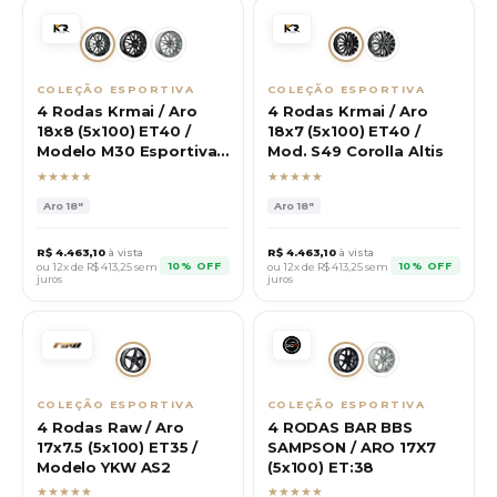
COLEÇÃO ESPORTIVA
COLEÇÃO ESPORTIVA
4 Rodas Krmai / Aro
4 Rodas Krmai / Aro
18x8 (5x100) ET40 /
18x7 (5x100) ET40 /
Modelo M30 Esportiva
Mod. S49 Corolla Altis
VW
★★★★★
★★★★★
Aro
18"
Aro
18"
R$
4.463,10
à vista
R$
4.463,10
à vista
10% OFF
10% OFF
ou 12x de R$
413,25
sem
ou 12x de R$
413,25
sem
juros
juros
COLEÇÃO ESPORTIVA
COLEÇÃO ESPORTIVA
4 Rodas Raw / Aro
4 RODAS BAR BBS
17x7.5 (5x100) ET35 /
SAMPSON / ARO 17X7
Modelo YKW AS2
(5x100) ET:38
★★★★★
★★★★★