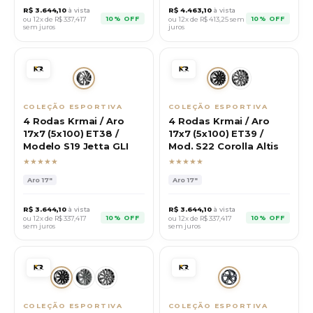
R$
3.644,10
à vista
R$
4.463,10
à vista
10% OFF
10% OFF
ou 12x de R$
337,417
ou 12x de R$
413,25
sem
sem juros
juros
COLEÇÃO ESPORTIVA
COLEÇÃO ESPORTIVA
4 Rodas Krmai / Aro
4 Rodas Krmai / Aro
17x7 (5x100) ET38 /
17x7 (5x100) ET39 /
Modelo S19 Jetta GLI
Mod. S22 Corolla Altis
★★★★★
★★★★★
Aro
17"
Aro
17"
R$
3.644,10
à vista
R$
3.644,10
à vista
10% OFF
10% OFF
ou 12x de R$
337,417
ou 12x de R$
337,417
sem juros
sem juros
COLEÇÃO ESPORTIVA
COLEÇÃO ESPORTIVA