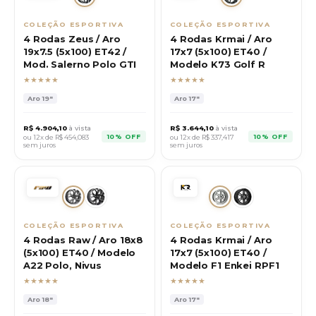
COLEÇÃO ESPORTIVA
COLEÇÃO ESPORTIVA
4 Rodas Zeus / Aro
4 Rodas Krmai / Aro
19x7.5 (5x100) ET42 /
17x7 (5x100) ET40 /
Mod. Salerno Polo GTI
Modelo K73 Golf R
★★★★★
★★★★★
Aro
19"
Aro
17"
R$
4.904,10
à vista
R$
3.644,10
à vista
10% OFF
10% OFF
ou 12x de R$
454,083
ou 12x de R$
337,417
sem juros
sem juros
COLEÇÃO ESPORTIVA
COLEÇÃO ESPORTIVA
4 Rodas Raw / Aro 18x8
4 Rodas Krmai / Aro
(5x100) ET40 / Modelo
17x7 (5x100) ET40 /
A22 Polo, Nivus
Modelo F1 Enkei RPF1
★★★★★
★★★★★
Aro
18"
Aro
17"