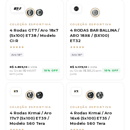
COLEÇÃO ESPORTIVA
COLEÇÃO ESPORTIVA
4 Rodas GT7 / Aro 18x7
4 RODAS BAR BALLINA /
(5x100) ET38 / Modelo
ARO 18X6 / (5X100)
CI-R
ET32
★★★★★
★★★★★
Aro
18"
Aro
18"
R$
4.859,10
à vista
R$
4.139,10
à vista
10% OFF
10% OFF
ou 12x de R$
449,917
ou 12x de R$
383,25
sem
sem juros
juros
COLEÇÃO ESPORTIVA
COLEÇÃO ESPORTIVA
4 Rodas Krmai / Aro
4 Rodas Krmai / Aro
17x7 (5x100) ET39 /
16x6 (5x100) ET35 /
Modelo S60 Tera
Modelo S60 Tera
★★★★★
★★★★★