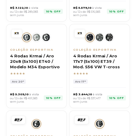
R$
3.122,10
à vista
R$
5.579,10
à vista
10% OFF
10% OFF
ou 12x de R$
289,083
ou 12x de R$
516,583
sem juros
sem juros
COLEÇÃO ESPORTIVA
COLEÇÃO ESPORTIVA
4 Rodas Krmai / Aro
4 Rodas Krmai / Aro
20x8 (5x100) ET40 /
17x7 (5x100) ET39 /
Modelo M34 Esportivo
Mod. S56 VW T-cross
★★★★★
★★★★★
Aro
20"
Aro
17"
R$
5.309,10
à vista
R$
3.644,10
à vista
10% OFF
10% OFF
ou 12x de R$
491,583
ou 12x de R$
337,417
sem juros
sem juros