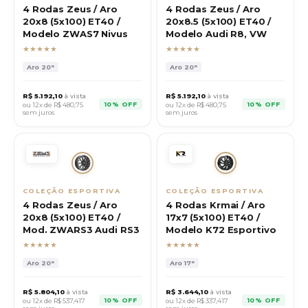
4 Rodas Zeus / Aro
4 Rodas Zeus / Aro
20x8 (5x100) ET40 /
20x8.5 (5x100) ET40 /
Modelo ZWAS7 Nivus
Modelo Audi R8, VW
★★★★★
★★★★★
Aro
20"
Aro
20"
R$
5.192,10
à vista
R$
5.192,10
à vista
10% OFF
10% OFF
ou 12x de R$
480,75
ou 12x de R$
480,75
sem juros
sem juros
COLEÇÃO ESPORTIVA
COLEÇÃO ESPORTIVA
4 Rodas Zeus / Aro
4 Rodas Krmai / Aro
20x8 (5x100) ET40 /
17x7 (5x100) ET40 /
Mod. ZWARS3 Audi RS3
Modelo K72 Esportivo
★★★★★
★★★★★
Aro
20"
Aro
17"
R$
5.804,10
à vista
R$
3.644,10
à vista
10% OFF
10% OFF
ou 12x de R$
537,417
ou 12x de R$
337,417