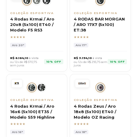
COLEÇÃO ESPORTIVA
COLEÇÃO ESPORTIVA
4 Rodas Krmai / Aro
4 RODAS BAR MORGAN
20x8 (5x100) ET40 /
/ ARO 17X7 (5x100)
Modelo F5 RS3
ET:38
★★★★★
★★★★★
Aro
20"
Aro
17"
R$
6.164,10
à vista
R$
3.194,10
à vista
10% OFF
10% OFF
ou 12x de R$
570,75
ou 12x de R$
295,75
sem
sem juros
juros
COLEÇÃO ESPORTIVA
COLEÇÃO ESPORTIVA
4 Rodas Krmai / Aro
4 Rodas Zeus / Aro
16x6 (5x100) ET35 /
18x8 (5x100) ET40 /
Modelo S59 Highline
Modelo OZ Racing
★★★★★
★★★★★
Aro
16"
Aro
18"