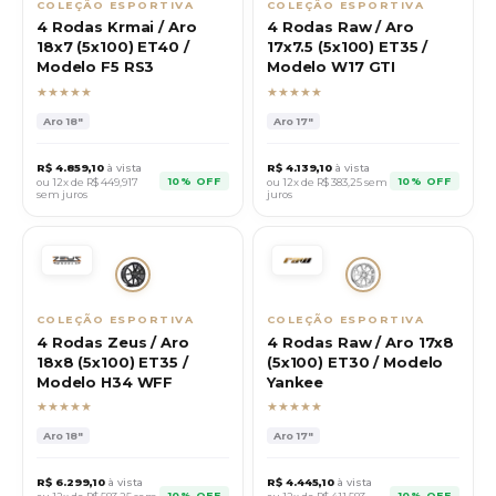
COLEÇÃO ESPORTIVA
COLEÇÃO ESPORTIVA
4 Rodas Krmai / Aro
4 Rodas Raw / Aro
18x7 (5x100) ET40 /
17x7.5 (5x100) ET35 /
Modelo F5 RS3
Modelo W17 GTI
★★★★★
★★★★★
Aro
18"
Aro
17"
R$
4.859,10
à vista
R$
4.139,10
à vista
10% OFF
10% OFF
ou 12x de R$
449,917
ou 12x de R$
383,25
sem
sem juros
juros
COLEÇÃO ESPORTIVA
COLEÇÃO ESPORTIVA
4 Rodas Zeus / Aro
4 Rodas Raw / Aro 17x8
18x8 (5x100) ET35 /
(5x100) ET30 / Modelo
Modelo H34 WFF
Yankee
★★★★★
★★★★★
Aro
18"
Aro
17"
R$
6.299,10
à vista
R$
4.445,10
à vista
10% OFF
10% OFF