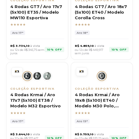
COLEÇÃO ESPORTIVA
COLEÇÃO ESPORTIVA
4 Rodas GT7 / Aro 17x7
4 Rodas GT7 / Aro 18x7
(5x100) ET35 / Modelo
(5x100) ET40 / Modelo
MW110 Esportiva
Corolla Cross
★★★★★
★★★★★
Aro
17"
Aro
18"
R$
3.734,10
à vista
R$
4.859,10
à vista
10% OFF
10% OFF
ou 12x de R$
345,75
sem
ou 12x de R$
449,917
juros
sem juros
COLEÇÃO ESPORTIVA
COLEÇÃO ESPORTIVA
4 Rodas Krmai / Aro
4 Rodas Krmai / Aro
17x7 (5x100) ET38 /
19x8 (5x100) ET40 /
Modelo M32 Esportivo
Modelo M30 Polo,
Virtus
★★★★★
★★★★★
Aro
17"
Aro
19"
R$
3.644,10
à vista
R$
5.759,10
à vista
10% OFF
10% OFF
ou 12x de R$
337,417
ou 12x de R$
533,25
sem