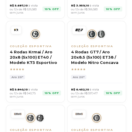
R$
5.687,10
à vista
R$
3.959,10
à vista
10% OFF
10% OFF
ou 12x de R$
526,583
ou 12x de R$
366,583
sem juros
sem juros
COLEÇÃO ESPORTIVA
COLEÇÃO ESPORTIVA
4 Rodas Krmai / Aro
4 Rodas GT7 / Aro
20x8 (5x100) ET40 /
20x8.5 (5x100) ET38 /
Modelo K73 Esportivo
Modelo Nitro Concava
★★★★★
★★★★★
Aro
20"
Aro
20"
R$
5.840,10
à vista
R$
6.452,10
à vista
10% OFF
10% OFF
ou 12x de R$
540,75
ou 12x de R$
597,417
sem juros
sem juros
COLEÇÃO ESPORTIVA
COLEÇÃO ESPORTIVA