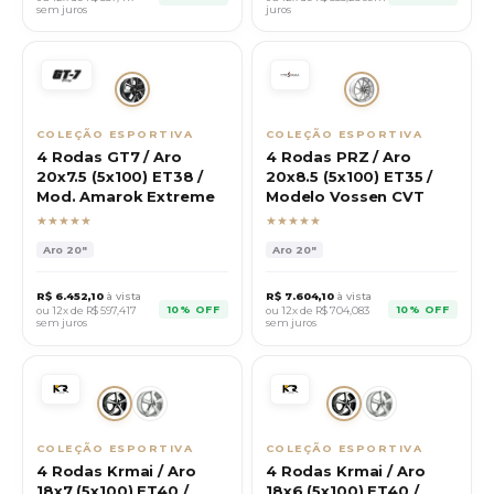
sem juros
juros
COLEÇÃO ESPORTIVA
COLEÇÃO ESPORTIVA
4 Rodas GT7 / Aro
4 Rodas PRZ / Aro
20x7.5 (5x100) ET38 /
20x8.5 (5x100) ET35 /
Mod. Amarok Extreme
Modelo Vossen CVT
★★★★★
★★★★★
Aro
20"
Aro
20"
R$
6.452,10
à vista
R$
7.604,10
à vista
10% OFF
10% OFF
ou 12x de R$
597,417
ou 12x de R$
704,083
sem juros
sem juros
COLEÇÃO ESPORTIVA
COLEÇÃO ESPORTIVA
4 Rodas Krmai / Aro
4 Rodas Krmai / Aro
18x7 (5x100) ET40 /
18x6 (5x100) ET40 /