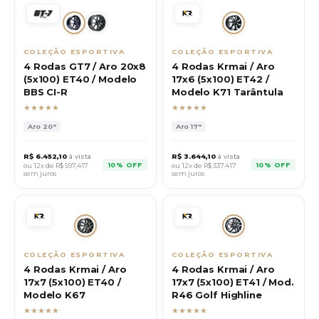
COLEÇÃO ESPORTIVA
COLEÇÃO ESPORTIVA
4 Rodas GT7 / Aro 20x8
4 Rodas Krmai / Aro
(5x100) ET40 / Modelo
17x6 (5x100) ET42 /
BBS CI-R
Modelo K71 Tarântula
★★★★★
★★★★★
Aro
20"
Aro
17"
R$
6.452,10
à vista
R$
3.644,10
à vista
10% OFF
10% OFF
ou 12x de R$
597,417
ou 12x de R$
337,417
sem juros
sem juros
COLEÇÃO ESPORTIVA
COLEÇÃO ESPORTIVA
4 Rodas Krmai / Aro
4 Rodas Krmai / Aro
17x7 (5x100) ET40 /
17x7 (5x100) ET41 / Mod.
Modelo K67
R46 Golf Highline
★★★★★
★★★★★