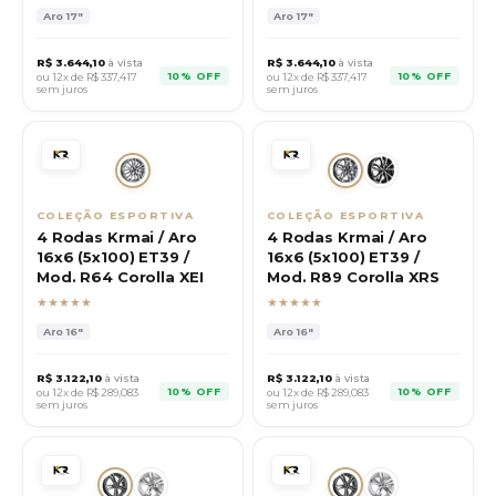
Aro
17"
Aro
17"
R$
3.644,10
à vista
R$
3.644,10
à vista
10% OFF
10% OFF
ou 12x de R$
337,417
ou 12x de R$
337,417
sem juros
sem juros
COLEÇÃO ESPORTIVA
COLEÇÃO ESPORTIVA
4 Rodas Krmai / Aro
4 Rodas Krmai / Aro
16x6 (5x100) ET39 /
16x6 (5x100) ET39 /
Mod. R64 Corolla XEI
Mod. R89 Corolla XRS
★★★★★
★★★★★
Aro
16"
Aro
16"
R$
3.122,10
à vista
R$
3.122,10
à vista
10% OFF
10% OFF
ou 12x de R$
289,083
ou 12x de R$
289,083
sem juros
sem juros