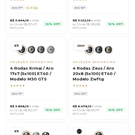
Aro
17"
12.0 kg
Aro
16"
R$
3.644,10
à vista
R$
3.122,10
à vista
10% OFF
10% OFF
ou 12x de R$
337,417
ou 12x de R$
289,083
sem juros
sem juros
COLEÇÃO ESPORTIVA
COLEÇÃO ESPORTIVA
4 Rodas Krmai / Aro
4 Rodas Zeus / Aro
17x7 (5x100) ET40 /
20x8 (5x100) ET40 /
Modelo M30 GTS
Modelo Zwftg
★★★★★
★★★★★
Aro
17"
Aro
20"
R$
3.806,10
à vista
R$
6.479,10
à vista
10% OFF
10% OFF
ou 12x de R$
352,417
ou 12x de R$
599,917
sem juros
sem juros