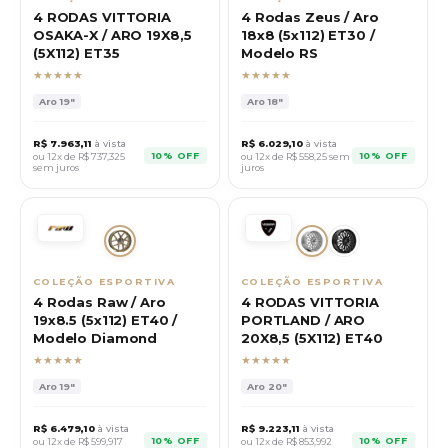
4 RODAS VITTORIA
4 Rodas Zeus / Aro
OSAKA-X / ARO 19X8,5
18x8 (5x112) ET30 /
(5X112) ET35
Modelo RS
★★★★★
★★★★★
Aro
19"
Aro
18"
R$
7.963,11
à vista
R$
6.029,10
à vista
10% OFF
10% OFF
ou 12x de R$
737,325
ou 12x de R$
558,25
sem
sem juros
juros
COLEÇÃO ESPORTIVA
COLEÇÃO ESPORTIVA
4 Rodas Raw / Aro
4 RODAS VITTORIA
19x8.5 (5x112) ET40 /
PORTLAND / ARO
Modelo Diamond
20X8,5 (5X112) ET40
★★★★★
★★★★★
Aro
19"
Aro
20"
R$
6.479,10
à vista
R$
9.223,11
à vista
10% OFF
10% OFF
ou 12x de R$
599,917
ou 12x de R$
853,992