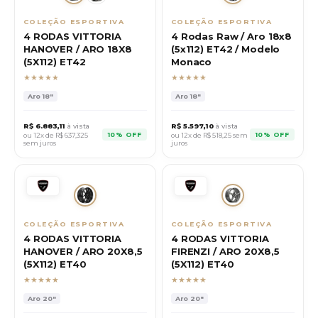
COLEÇÃO ESPORTIVA
COLEÇÃO ESPORTIVA
4 RODAS VITTORIA
4 Rodas Raw / Aro 18x8
HANOVER / ARO 18X8
(5x112) ET42 / Modelo
(5X112) ET42
Monaco
★★★★★
★★★★★
Aro
18"
Aro
18"
R$
6.883,11
à vista
R$
5.597,10
à vista
10% OFF
10% OFF
ou 12x de R$
637,325
ou 12x de R$
518,25
sem
sem juros
juros
COLEÇÃO ESPORTIVA
COLEÇÃO ESPORTIVA
4 RODAS VITTORIA
4 RODAS VITTORIA
HANOVER / ARO 20X8,5
FIRENZI / ARO 20X8,5
(5X112) ET40
(5X112) ET40
★★★★★
★★★★★
Aro
20"
Aro
20"