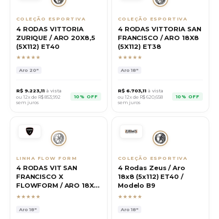
COLEÇÃO ESPORTIVA
COLEÇÃO ESPORTIVA
4 RODAS VITTORIA
4 RODAS VITTORIA SAN
ZURIQUE / ARO 20X8,5
FRANCISCO / ARO 18X8
(5X112) ET40
(5X112) ET38
★★★★★
★★★★★
Aro
20"
Aro
18"
R$
9.223,11
à vista
R$
6.703,11
à vista
10% OFF
10% OFF
ou 12x de R$
853,992
ou 12x de R$
620,658
sem juros
sem juros
LINHA FLOW FORM
COLEÇÃO ESPORTIVA
4 RODAS VIT SAN
4 Rodas Zeus / Aro
FRANCISCO X
18x8 (5x112) ET40 /
FLOWFORM / ARO 18X8
Modelo B9
(5X112) ET42
★★★★★
★★★★★
Aro
18"
Aro
18"