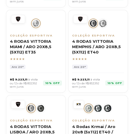
sem juros
sem juros
COLEÇÃO ESPORTIVA
COLEÇÃO ESPORTIVA
4 RODAS VITTORIA
4 RODAS VITTORIA
MIAMI / ARO 20X8,5
MEMPHIS / ARO 20X8,5
(5X112) ET35
(5X112) ET40
★★★★★
★★★★★
Aro
20"
Aro
20"
R$
9.223,11
à vista
R$
9.223,11
à vista
10% OFF
10% OFF
ou 12x de R$
853,992
ou 12x de R$
853,992
sem juros
sem juros
COLEÇÃO ESPORTIVA
COLEÇÃO ESPORTIVA
4 RODAS VITTORIA
4 Rodas Krmai / Aro
LISBOA / ARO 20X8,5
20x8 (5x112) ET40 /