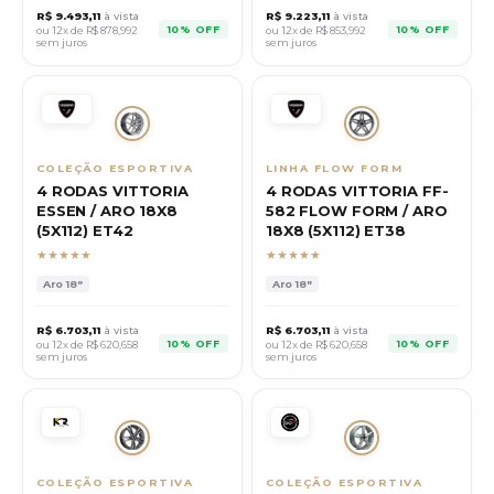
R$
9.493,11
à vista
R$
9.223,11
à vista
10% OFF
10% OFF
ou 12x de R$
878,992
ou 12x de R$
853,992
sem juros
sem juros
COLEÇÃO ESPORTIVA
LINHA FLOW FORM
4 RODAS VITTORIA
4 RODAS VITTORIA FF-
ESSEN / ARO 18X8
582 FLOW FORM / ARO
(5X112) ET42
18X8 (5X112) ET38
★★★★★
★★★★★
Aro
18"
Aro
18"
R$
6.703,11
à vista
R$
6.703,11
à vista
10% OFF
10% OFF
ou 12x de R$
620,658
ou 12x de R$
620,658
sem juros
sem juros
COLEÇÃO ESPORTIVA
COLEÇÃO ESPORTIVA