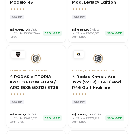
Modelo RS
Mod. Legacy Edition
★★★★★
★★★★★
Aro
19"
Aro
19"
R$
6.461,10
à vista
R$
6.551,10
à vista
10% OFF
10% OFF
ou 12x de R$
598,25
sem
ou 12x de R$
606,583
juros
sem juros
LINHA FLOW FORM
COLEÇÃO ESPORTIVA
4 RODAS VITTORIA
4 Rodas Krmai / Aro
KYOTO FLOW FORM /
17x7 (5x112) ET41 / Mod.
ARO 18X8 (5X112) ET38
R46 Golf Highline
★★★★★
★★★★★
Aro
18"
Aro
17"
R$
6.703,11
à vista
R$
3.644,10
à vista
10% OFF
10% OFF
ou 12x de R$
620,658
ou 12x de R$
337,417
sem juros
sem juros