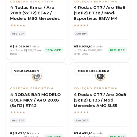
COLEÇÃO ESPORTIVA
COLEÇÃO ESPORTIVA
4 Rodas Krmai / Aro
4 Rodas GT7 / Aro 18x8
20x8 (5x112) ET42 /
(5x112) ET38 / Mod.
Modelo M30 Mercedes
Esportivas BMW M4
★★★★★
★★★★★
Aro
20"
Aro
18"
R$
6.029,10
à vista
R$
5.039,10
à vista
10% OFF
10% OFF
ou 12x de R$
558,25
sem
ou 12x de R$
466,583
juros
sem juros
VOLKSWAGEN
MERCEDES-BENZ
COLEÇÃO ESPORTIVA
COLEÇÃO ESPORTIVA
4 RODAS BAR MODELO
4 Rodas GT7 / Aro 20x8
GOLF MK7 / ARO 20X8
(5x112) ET35 / Mod.
(5x112) ET42
Mercedes AMG SL55
★★★★★
★★★★★
Aro
20"
Aro
20"
R$
5.039,10
à vista
R$
6.452,10
à vista
10% OFF
10% OFF