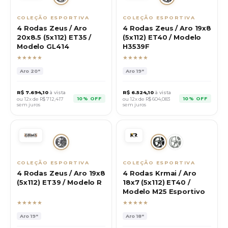
COLEÇÃO ESPORTIVA
COLEÇÃO ESPORTIVA
4 Rodas Zeus / Aro
4 Rodas Zeus / Aro 19x8
20x8.5 (5x112) ET35 /
(5x112) ET40 / Modelo
Modelo GL414
H3539F
★★★★★
★★★★★
Aro
20"
Aro
19"
R$
7.694,10
à vista
R$
6.524,10
à vista
10% OFF
10% OFF
ou 12x de R$
712,417
ou 12x de R$
604,083
sem juros
sem juros
COLEÇÃO ESPORTIVA
COLEÇÃO ESPORTIVA
4 Rodas Zeus / Aro 19x8
4 Rodas Krmai / Aro
(5x112) ET39 / Modelo R
18x7 (5x112) ET40 /
Modelo M25 Esportivo
★★★★★
★★★★★
Aro
19"
Aro
18"