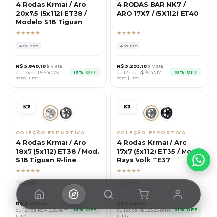
4 Rodas Krmai / Aro
4 RODAS BAR MK7 /
20x7.5 (5x112) ET38 /
ARO 17X7 / (5X112) ET40
Modelo S18 Tiguan
★★★★★
★★★★★
Aro
20"
Aro
17"
R$
5.840,10
à vista
R$
3.293,10
à vista
10% OFF
10% OFF
ou 12x de R$
540,75
ou 12x de R$
304,917
sem juros
sem juros
COLEÇÃO ESPORTIVA
COLEÇÃO ESPORTIVA
4 Rodas Krmai / Aro
4 Rodas Krmai / Aro
18x7 (5x112) ET38 / Mod.
17x7 (5x112) ET35 / Mod.
S18 Tiguan R-line
Rays Volk TE37
★★★★★
★★★★★
Aro
18"
Aro
17"
R$
4.463,10
à vista
R$
3.491,10
à vista
10% OFF
10% OFF
ou 12x de R$
413,25
sem
ou 12x de R$
323,25
sem
juros
juros