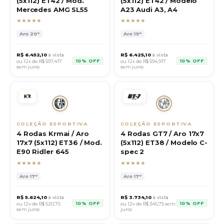
(5x112) ET42 / Mod.
(5x112) ET42 / Modelo
Mercedes AMG SL55
A23 Audi A3, A4
★★★★★
★★★★★
Aro
20"
Aro
19"
R$
6.452,10
à vista
R$
6.425,10
à vista
10% OFF
10% OFF
ou 12x de R$
597,417
ou 12x de R$
594,917
sem juros
sem juros
COLEÇÃO ESPORTIVA
COLEÇÃO ESPORTIVA
4 Rodas Krmai / Aro
4 Rodas GT7 / Aro 17x7
17x7 (5x112) ET36 / Mod.
(5x112) ET38 / Modelo C-
E90 Ridler 645
spec 2
★★★★★
★★★★★
Aro
17"
Aro
17"
R$
5.624,10
à vista
R$
3.734,10
à vista
10% OFF
10% OFF
ou 12x de R$
520,75
ou 12x de R$
345,75
sem
sem juros
juros