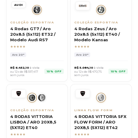
AUDI
COLEÇÃO ESPORTIVA
COLEÇÃO ESPORTIVA
4 Rodas GT7 / Aro
4 Rodas Zeus / Aro
20x8.5 (5x112) ET32 /
20x8.5 (5x112) ET40 /
Modelo Audi RS7
Modelo Kansas
★★★★★
★★★★★
Aro
20"
Aro
20"
R$
6.452,10
à vista
R$
5.084,10
à vista
10% OFF
10% OFF
ou 12x de R$
597,417
ou 12x de R$
470,75
sem juros
sem juros
COLEÇÃO ESPORTIVA
LINHA FLOW FORM
4 RODAS VITTORIA
4 RODAS VITTORIA SFX
LISBOA / ARO 20X8,5
FLOW FORM / ARO
(5X112) ET40
20X8,5 (5X112) ET42
★★★★★
★★★★★