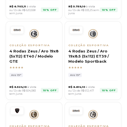
R$
6.703,11
à vista
R$
5.759,10
à vista
10% OFF
10% OFF
ou 12x de R$
620,658
ou 12x de R$
533,25
sem
sem juros
juros
COLEÇÃO ESPORTIVA
COLEÇÃO ESPORTIVA
4 Rodas Zeus / Aro 19x8
4 Rodas Zeus / Aro
(5x112) ET40 / Modelo
19x8.5 (5x112) ET39 /
GTE
Modelo Sportback
★★★★★
★★★★★
Aro
19"
Aro
19"
R$
6.524,10
à vista
R$
6.614,10
à vista
10% OFF
10% OFF
ou 12x de R$
604,083
ou 12x de R$
612,417
sem juros
sem juros
COLEÇÃO ESPORTIVA
COLEÇÃO ESPORTIVA