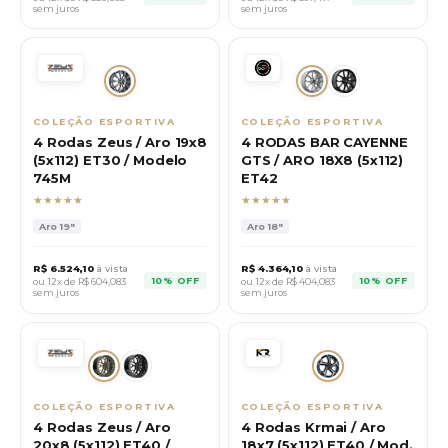
sem juros
sem juros
COLEÇÃO ESPORTIVA
COLEÇÃO ESPORTIVA
4 Rodas Zeus / Aro 19x8
4 RODAS BAR CAYENNE
(5x112) ET30 / Modelo
GTS / ARO 18X8 (5x112)
745M
ET42
★★★★★
★★★★★
Aro
19"
Aro
18"
R$
6.524,10
à vista
R$
4.364,10
à vista
10% OFF
10% OFF
ou 12x de R$
604,083
ou 12x de R$
404,083
sem juros
sem juros
COLEÇÃO ESPORTIVA
COLEÇÃO ESPORTIVA
4 Rodas Zeus / Aro
4 Rodas Krmai / Aro
20x8 (5x112) ET40 /
18x7 (5x112) ET40 / Mod.