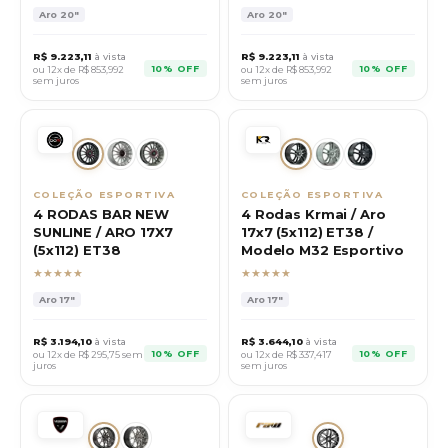
Aro
20"
Aro
20"
R$
9.223,11
à vista
R$
9.223,11
à vista
10% OFF
10% OFF
ou 12x de R$
853,992
ou 12x de R$
853,992
sem juros
sem juros
COLEÇÃO ESPORTIVA
COLEÇÃO ESPORTIVA
4 RODAS BAR NEW
4 Rodas Krmai / Aro
SUNLINE / ARO 17X7
17x7 (5x112) ET38 /
(5x112) ET38
Modelo M32 Esportivo
★★★★★
★★★★★
Aro
17"
Aro
17"
R$
3.194,10
à vista
R$
3.644,10
à vista
10% OFF
10% OFF
ou 12x de R$
295,75
sem
ou 12x de R$
337,417
juros
sem juros