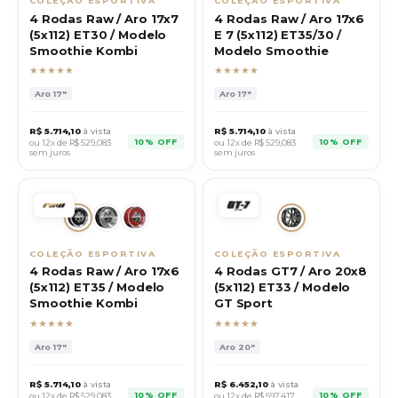
COLEÇÃO ESPORTIVA
COLEÇÃO ESPORTIVA
4 Rodas Raw / Aro 17x7
4 Rodas Raw / Aro 17x6
(5x112) ET30 / Modelo
E 7 (5x112) ET35/30 /
Smoothie Kombi
Modelo Smoothie
★★★★★
★★★★★
Aro
17"
Aro
17"
R$
5.714,10
à vista
R$
5.714,10
à vista
10% OFF
10% OFF
ou 12x de R$
529,083
ou 12x de R$
529,083
sem juros
sem juros
COLEÇÃO ESPORTIVA
COLEÇÃO ESPORTIVA
4 Rodas Raw / Aro 17x6
4 Rodas GT7 / Aro 20x8
(5x112) ET35 / Modelo
(5x112) ET33 / Modelo
Smoothie Kombi
GT Sport
★★★★★
★★★★★
Aro
17"
Aro
20"
R$
5.714,10
à vista
R$
6.452,10
à vista
10% OFF
10% OFF
ou 12x de R$
529,083
ou 12x de R$
597,417