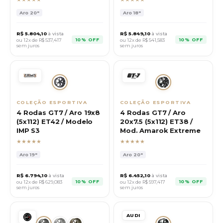
Aro
20"
Aro
18"
R$
5.804,10
à vista
R$
5.849,10
à vista
10% OFF
10% OFF
ou 12x de R$
537,417
ou 12x de R$
541,583
sem juros
sem juros
COLEÇÃO ESPORTIVA
COLEÇÃO ESPORTIVA
4 Rodas GT7 / Aro 19x8
4 Rodas GT7 / Aro
(5x112) ET42 / Modelo
20x7.5 (5x112) ET38 /
IMP S3
Mod. Amarok Extreme
★★★★★
★★★★★
Aro
19"
Aro
20"
R$
6.794,10
à vista
R$
6.452,10
à vista
10% OFF
10% OFF
ou 12x de R$
629,083
ou 12x de R$
597,417
sem juros
sem juros
AUDI