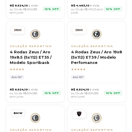
R$
6.524,10
à vista
R$
4.463,10
à vista
10% OFF
10% OFF
ou 12x de R$
604,083
ou 12x de R$
413,25
sem
sem juros
juros
COLEÇÃO ESPORTIVA
COLEÇÃO ESPORTIVA
4 Rodas Zeus / Aro
4 Rodas Zeus / Aro 19x8
19x8.5 (5x112) ET35 /
(5x112) ET39 / Modelo
Modelo Sportback
Perfomance
★★★★★
★★★★★
Aro
19"
Aro
19"
R$
6.524,10
à vista
R$
6.524,10
à vista
10% OFF
10% OFF
ou 12x de R$
604,083
ou 12x de R$
604,083
sem juros
sem juros
BMW
COLEÇÃO ESPORTIVA
COLEÇÃO ESPORTIVA