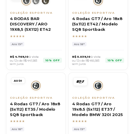
COLEÇÃO ESPORTIVA
COLEÇÃO ESPORTIVA
4 RODAS BAR
4 Rodas GT7 / Aro 18x8
DISCOVERY / ARO
(5x112) ET42 / Modelo
19X8,5 (5X112) ET42
SQ8 Sportback
★★★★★
★★★★★
Aro
19"
Aro
18"
R$
4.769,10
à vista
R$
5.039,10
à vista
10% OFF
10% OFF
ou 12x de R$
441,583
ou 12x de R$
466,583
sem juros
sem juros
AUDI
COLEÇÃO ESPORTIVA
COLEÇÃO ESPORTIVA
4 Rodas GT7 / Aro 18x8
4 Rodas GT7 / Aro
(5x112) ET35 / Modelo
19x8.5 (5x112) ET37 /
SQ8 Sportback
Modelo BMW 320I 2025
★★★★★
★★★★★
Aro
18"
Aro
19"