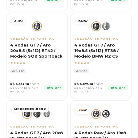
ou 12x de R$
466,583
ou 12x de R$
597,417
sem juros
sem juros
AUDI
BMW
COLEÇÃO ESPORTIVA
COLEÇÃO ESPORTIVA
4 Rodas GT7 / Aro
4 Rodas GT7 / Aro
20x8.5 (5x112) ET42 /
19x8.5 (5x112) ET38 /
Modelo SQ8 Sportback
Modelo BMW M2 CS
★★★★★
★★★★★
Aro
20"
Aro
19"
R$
6.452,10
à vista
R$
6.074,10
à vista
10% OFF
10% OFF
ou 12x de R$
597,417
ou 12x de R$
562,417
sem juros
sem juros
MERCEDES-BENZ
COLEÇÃO ESPORTIVA
COLEÇÃO ESPORTIVA
4 Rodas GT7 / Aro 20x8
4 Rodas Raw / Aro 19x8