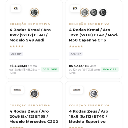
COLEÇÃO ESPORTIVA
COLEÇÃO ESPORTIVA
4 Rodas Krmai / Aro
4 Rodas Krmai / Aro
18x7 (5x112) ET40 /
18x8 (5x112) ET42 / Mod.
Modelo S49 Audi
M30 Cayenne GTS
★★★★★
★★★★★
Aro
18"
Aro
18"
R$
4.463,10
à vista
R$
4.463,10
à vista
10% OFF
10% OFF
ou 12x de R$
413,25
sem
ou 12x de R$
413,25
sem
juros
juros
COLEÇÃO ESPORTIVA
COLEÇÃO ESPORTIVA
4 Rodas Zeus / Aro
4 Rodas Zeus / Aro
20x8 (5x112) ET35 /
18x8 (5x112) ET40 /
Modelo Mercedes C200
Modelo Esportivo
★★★★★
★★★★★