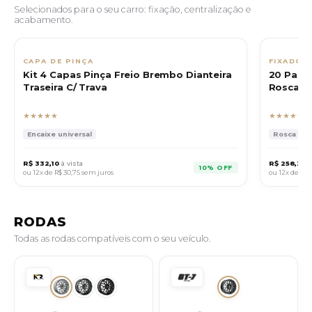
Selecionados para o seu carro: fixação, centralização e
acabamento.
CAPA DE PINÇA
FIXADOR
Kit 4 Capas Pinça Freio Brembo Dianteira
20 Paraf
Traseira C/ Trava
Rosca 14
★★★★★
★★★★★
Encaixe universal
Rosca 14x1.
R$ 332,10
à vista
R$ 258,30
à
10% OFF
ou 12x de
R$ 30,75
sem juros
ou 12x de
R$ 
RODAS
Todas as rodas compatíveis com o seu veículo.