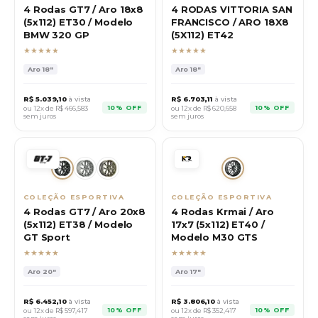
4 Rodas GT7 / Aro 18x8
4 RODAS VITTORIA SAN
(5x112) ET30 / Modelo
FRANCISCO / ARO 18X8
BMW 320 GP
(5X112) ET42
★★★★★
★★★★★
Aro
18"
Aro
18"
R$
5.039,10
à vista
R$
6.703,11
à vista
10% OFF
10% OFF
ou 12x de R$
466,583
ou 12x de R$
620,658
sem juros
sem juros
COLEÇÃO ESPORTIVA
COLEÇÃO ESPORTIVA
4 Rodas GT7 / Aro 20x8
4 Rodas Krmai / Aro
(5x112) ET38 / Modelo
17x7 (5x112) ET40 /
GT Sport
Modelo M30 GTS
★★★★★
★★★★★
Aro
20"
Aro
17"
R$
6.452,10
à vista
R$
3.806,10
à vista
10% OFF
10% OFF
ou 12x de R$
597,417
ou 12x de R$
352,417