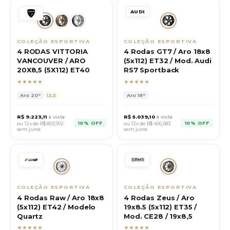
AUDI
COLEÇÃO ESPORTIVA
COLEÇÃO ESPORTIVA
4 RODAS VITTORIA
4 Rodas GT7 / Aro 18x8
VANCOUVER / ARO
(5x112) ET32 / Mod. Audi
20X8,5 (5X112) ET40
RS7 Sportback
★★★★★
★★★★★
Aro
20"
12,5
Aro
18"
R$
9.223,11
à vista
R$
5.039,10
à vista
10% OFF
10% OFF
ou 12x de R$
853,992
ou 12x de R$
466,583
sem juros
sem juros
COLEÇÃO ESPORTIVA
COLEÇÃO ESPORTIVA
4 Rodas Raw / Aro 18x8
4 Rodas Zeus / Aro
(5x112) ET42 / Modelo
19x8.5 (5x112) ET35 /
Quartz
Mod. CE28 / 19x8,5
★★★★★
★★★★★