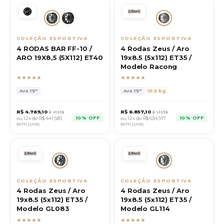
COLEÇÃO ESPORTIVA
COLEÇÃO ESPORTIVA
4 RODAS BAR FF-10 /
4 Rodas Zeus / Aro
ARO 19X8,5 (5X112) ET40
19x8.5 (5x112) ET35 /
Modelo Racong
★★★★★
★★★★★
Aro
19"
Aro
19"
10.5 kg
R$
4.769,10
à vista
R$
6.857,10
à vista
10% OFF
10% OFF
ou 12x de R$
441,583
ou 12x de R$
634,917
sem juros
sem juros
COLEÇÃO ESPORTIVA
COLEÇÃO ESPORTIVA
4 Rodas Zeus / Aro
4 Rodas Zeus / Aro
19x8.5 (5x112) ET35 /
19x8.5 (5x112) ET35 /
Modelo GL083
Modelo GL114
★★★★★
★★★★★