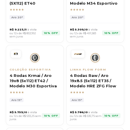
(5X112) ET40
Modelo M34 Esportivo
★★★★★
★★★★★
Aro
20"
Aro
20"
R$
9.223,11
à vista
R$
5.309,10
à vista
10% OFF
10% OFF
ou 12x de R$
853,992
ou 12x de R$
491,583
sem juros
sem juros
COLEÇÃO ESPORTIVA
LINHA FLOW FORM
4 Rodas Krmai / Aro
4 Rodas Raw / Aro
19x8 (5x112) ET42 /
19x8.5 (5x112) ET35 /
Modelo M30 Esportiva
Modelo HRE ZFG Flow
★★★★★
★★★★★
Aro
19"
Aro
19"
R$
5.759,10
à vista
R$
5.786,10
à vista
10% OFF
10% OFF
ou 12x de R$
533,25
sem
ou 12x de R$
535,75
sem
juros
juros