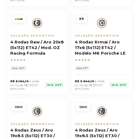
sem juros
sem juros
COLEÇÃO ESPORTIVA
COLEÇÃO ESPORTIVA
4 Rodas Raw / Aro 20x8
4 Rodas Krmai / Aro
(5x112) ET42 / Mod. OZ
17x6 (5x112) ET42 /
Racing Formula
Modelo M6 Porsche LE
★★★★★
★★★★★
Aro
20"
Aro
17"
R$
6.164,10
à vista
R$
3.644,10
à vista
10% OFF
10% OFF
ou 12x de R$
570,75
ou 12x de R$
337,417
sem juros
sem juros
COLEÇÃO ESPORTIVA
COLEÇÃO ESPORTIVA
4 Rodas Zeus / Aro
4 Rodas Zeus / Aro
19x8.5 (5x112) ET30 /
19x8.5 (5x112) ET30 /