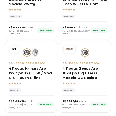
Modelo Zwftg
S23 VW Jetta, Golf
★★★★★
★★★★★
Aro
20"
Aro
18"
R$
6.479,10
à vista
R$
4.463,10
à vista
10% OFF
10% OFF
ou 12x de R$
599,917
ou 12x de R$
413,25
sem
sem juros
juros
COLEÇÃO ESPORTIVA
COLEÇÃO ESPORTIVA
4 Rodas Krmai / Aro
4 Rodas Zeus / Aro
17x7 (5x112) ET38 / Mod.
18x8 (5x112) ET40 /
S18 Tiguan R-line
Modelo OZ Racing
★★★★★
★★★★★
Aro
17"
Aro
18"
R$
3.644,10
à vista
R$
5.579,10
à vista
10% OFF
10% OFF
ou 12x de R$
337,417
ou 12x de R$
516,583
sem juros
sem juros