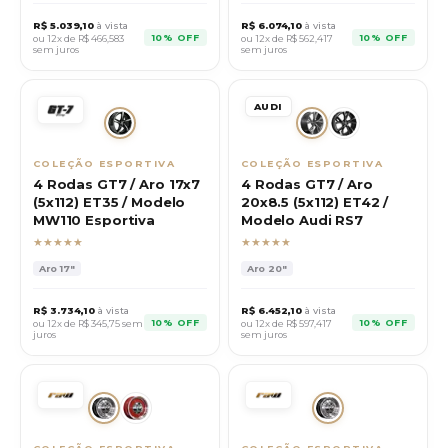
R$
5.039,10
à vista
R$
6.074,10
à vista
10% OFF
10% OFF
ou 12x de R$
466,583
ou 12x de R$
562,417
sem juros
sem juros
AUDI
COLEÇÃO ESPORTIVA
COLEÇÃO ESPORTIVA
4 Rodas GT7 / Aro 17x7
4 Rodas GT7 / Aro
(5x112) ET35 / Modelo
20x8.5 (5x112) ET42 /
MW110 Esportiva
Modelo Audi RS7
★★★★★
★★★★★
Aro
17"
Aro
20"
R$
3.734,10
à vista
R$
6.452,10
à vista
10% OFF
10% OFF
ou 12x de R$
345,75
sem
ou 12x de R$
597,417
juros
sem juros