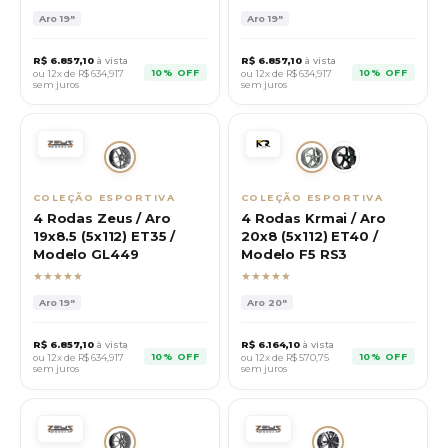
Aro
19"
Aro
19"
R$
6.857,10
à vista
R$
6.857,10
à vista
10% OFF
10% OFF
ou 12x de R$
634,917
ou 12x de R$
634,917
sem juros
sem juros
COLEÇÃO ESPORTIVA
COLEÇÃO ESPORTIVA
4 Rodas Zeus / Aro
4 Rodas Krmai / Aro
19x8.5 (5x112) ET35 /
20x8 (5x112) ET40 /
Modelo GL449
Modelo F5 RS3
★★★★★
★★★★★
Aro
19"
Aro
20"
R$
6.857,10
à vista
R$
6.164,10
à vista
10% OFF
10% OFF
ou 12x de R$
634,917
ou 12x de R$
570,75
sem juros
sem juros