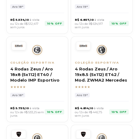
Aro
18"
Aro
19"
R$
5.534,10
à vista
R$
6.857,10
à vista
10% OFF
10% OFF
ou 12x de R$
512,417
ou 12x de R$
634,917
sem juros
sem juros
COLEÇÃO ESPORTIVA
COLEÇÃO ESPORTIVA
4 Rodas Zeus / Aro
4 Rodas Zeus / Aro
18x8 (5x112) ET40 /
19x8.5 (5x112) ET42 /
Modelo IMP Esportivo
Mod. ZWMA2 Mercedes
★★★★★
★★★★★
Aro
18"
Aro
19"
R$
5.759,10
à vista
R$
4.814,10
à vista
10% OFF
10% OFF
ou 12x de R$
533,25
sem
ou 12x de R$
445,75
juros
sem juros